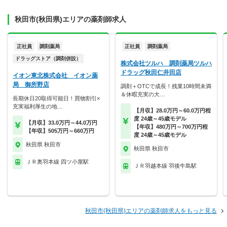
秋田市(秋田県)エリアの薬剤師求人
正社員
調剤薬局
正社員
調剤薬局
ドラッグストア（調剤併設）
株式会社ツルハ 調剤薬局ツルハ
ドラッグ秋田仁井田店
イオン東北株式会社 イオン薬
局 御所野店
調剤＋OTCで成長！残業10時間未満
＆休暇充実の大…
長期休日20取得可能日！買物割引×
充実福利厚生の地…
【月収】28.0万円～60.0万円程
度 24歳～45歳モデル
【月収】33.0万円～44.0万円
【年収】480万円～700万円程
【年収】505万円～660万円
度 24歳～45歳モデル
秋田県 秋田市
秋田県 秋田市
ＪＲ奥羽本線 四ツ小屋駅
ＪＲ羽越本線 羽後牛島駅
秋田市(秋田県)エリアの薬剤師求人をもっと見る