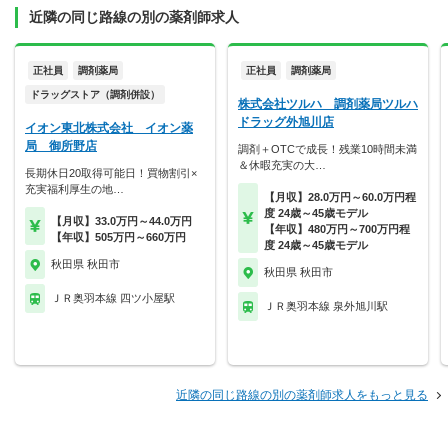
近隣の同じ路線の別の薬剤師求人
正社員
調剤薬局
正社員
調剤薬局
ドラッグストア（調剤併設）
株式会社ツルハ 調剤薬局ツルハ
ドラッグ外旭川店
イオン東北株式会社 イオン薬
局 御所野店
調剤＋OTCで成長！残業10時間未満
＆休暇充実の大…
長期休日20取得可能日！買物割引×
充実福利厚生の地…
【月収】28.0万円～60.0万円程
度 24歳～45歳モデル
【月収】33.0万円～44.0万円
【年収】480万円～700万円程
【年収】505万円～660万円
度 24歳～45歳モデル
秋田県 秋田市
秋田県 秋田市
ＪＲ奥羽本線 四ツ小屋駅
ＪＲ奥羽本線 泉外旭川駅
近隣の同じ路線の別の薬剤師求人をもっと見る