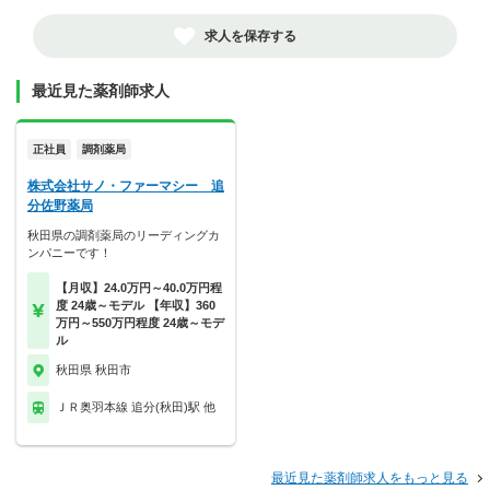
求人を保存する
最近見た薬剤師求人
正社員
調剤薬局
株式会社サノ・ファーマシー 追
分佐野薬局
秋田県の調剤薬局のリーディングカ
ンパニーです！
【月収】24.0万円～40.0万円程
度 24歳～モデル 【年収】360
万円～550万円程度 24歳～モデ
ル
秋田県 秋田市
ＪＲ奥羽本線 追分(秋田)駅 他
最近見た薬剤師求人をもっと見る