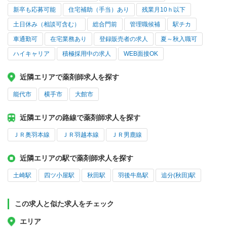
新卒も応募可能
住宅補助（手当）あり
残業月10ｈ以下
土日休み（相談可含む）
総合門前
管理職候補
駅チカ
車通勤可
在宅業務あり
登録販売者の求人
夏～秋入職可
ハイキャリア
積極採用中の求人
WEB面接OK
近隣エリアで薬剤師求人を探す
能代市
横手市
大館市
近隣エリアの路線で薬剤師求人を探す
ＪＲ奥羽本線
ＪＲ羽越本線
ＪＲ男鹿線
近隣エリアの駅で薬剤師求人を探す
土崎駅
四ツ小屋駅
秋田駅
羽後牛島駅
追分(秋田)駅
この求人と似た求人をチェック
エリア