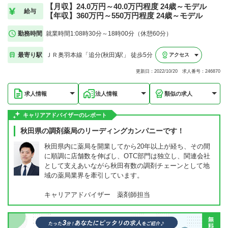
【月収】24.0万円～40.0万円程度 24歳～モデル
給与
【年収】360万円～550万円程度 24歳～モデル
勤務時間
就業時間1:08時30分～18時00分（休憩60分）
最寄り駅
ＪＲ奥羽本線「追分(秋田)駅」 徒歩5分
アクセス
更新日：2022/10/20 求人番号：246870
求人情報
法人情報
類似の求人
キャリアアドバイザーのレポート
秋田県の調剤薬局のリーディングカンパニーです！
秋田県内に薬局を開業してから20年以上が経ち、その間
に順調に店舗数を伸ばし、OTC部門は独立し、関連会社
として支えあいながら秋田有数の調剤チェーンとして地
域の薬局業界を牽引しています。
キャリアアドバイザー 薬剤師担当