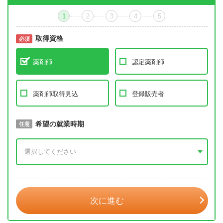
1
2
3
4
5
取得資格
必須
必須
薬剤師
認定薬剤師
薬剤師取得見込
登録販売者
取得予定年
希望の就業時期
必須
任意
年 3月
次に進む