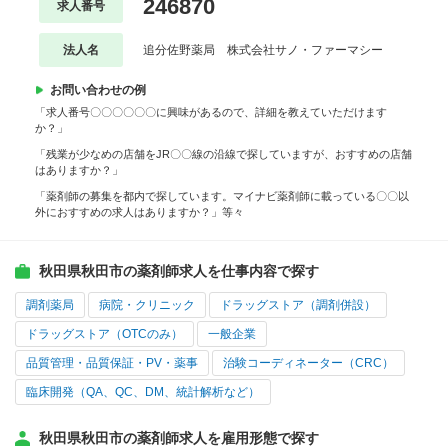
246870
求人番号
法人名
追分佐野薬局 株式会社サノ・ファーマシー
お問い合わせの例
「求人番号〇〇〇〇〇〇に興味があるので、詳細を教えていただけます
か？」
「残業が少なめの店舗をJR〇〇線の沿線で探していますが、おすすめの店舗
はありますか？」
「薬剤師の募集を都内で探しています。マイナビ薬剤師に載っている〇〇以
外におすすめの求人はありますか？」等々
秋田県秋田市の薬剤師求人を仕事内容で探す
調剤薬局
病院・クリニック
ドラッグストア（調剤併設）
ドラッグストア（OTCのみ）
一般企業
品質管理・品質保証・PV・薬事
治験コーディネーター（CRC）
臨床開発（QA、QC、DM、統計解析など）
秋田県秋田市の薬剤師求人を雇用形態で探す