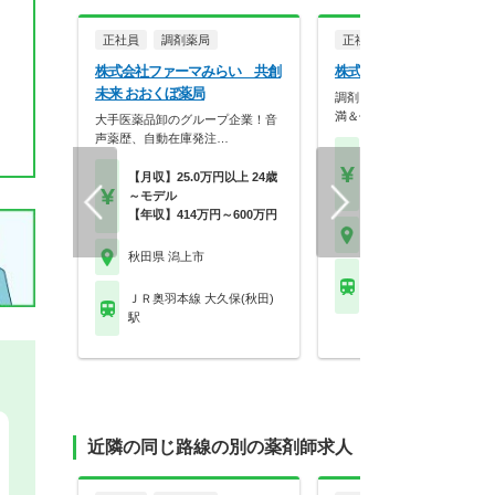
正社員
調剤薬局
正社員
株式会社ファーマみらい 共創
株式会社ツルハ 潟上昭和
未来 おおくぼ薬局
調剤＋OTCで成長！残業10
満＆休暇充実の大…
大手医薬品卸のグループ企業！音
声薬歴、自動在庫発注…
【月収】18.0万円～28.
円程度
【月収】25.0万円以上 24歳
【年収】350万円～50
～モデル
【年収】414万円～600万円
秋田県 潟上市
秋田県 潟上市
ＪＲ奥羽本線 大久保(秋
駅
ＪＲ奥羽本線 大久保(秋田)
駅
近隣の同じ路線の別の薬剤師求人