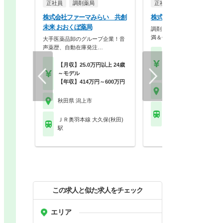
正社員
調剤薬局
正社員
株式会社ファーマみらい 共創
株式会社ツルハ 潟上昭和
未来 おおくぼ薬局
調剤＋OTCで成長！残業10
満＆休暇充実の大…
大手医薬品卸のグループ企業！音
声薬歴、自動在庫発注…
【月収】18.0万円～28.
円程度
【月収】25.0万円以上 24歳
【年収】350万円～50
～モデル
【年収】414万円～600万円
秋田県 潟上市
秋田県 潟上市
ＪＲ奥羽本線 大久保(秋
駅
ＪＲ奥羽本線 大久保(秋田)
駅
この求人と似た求人をチェック
エリア