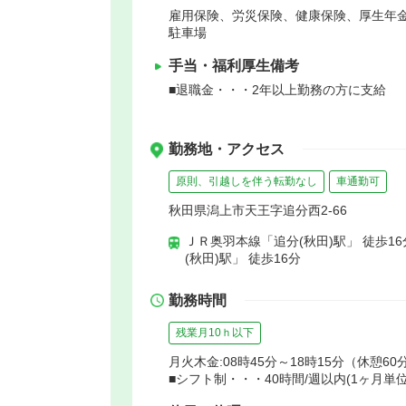
雇用保険、労災保険、健康保険、厚生年
駐車場
手当・福利厚生備考
■退職金・・・2年以上勤務の方に支給
勤務地・アクセス
原則、引越しを伴う転勤なし
車通勤可
秋田県潟上市天王字追分西2-66
ＪＲ奥羽本線「追分(秋田)駅」 徒歩1
(秋田)駅」 徒歩16分
勤務時間
残業月10ｈ以下
月火木金:08時45分～18時15分（休憩60
■シフト制・・・40時間/週以内(1ヶ月単