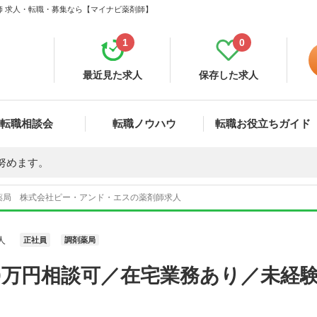
師 求人・転職・募集なら【マイナビ薬剤師】
1
0
最近見た求人
保存した求人
転職相談会
転職ノウハウ
転職お役立ちガイド
努めます。
薬局 株式会社ピー・アンド・エスの薬剤師求人
人
正社員
調剤薬局
0万円相談可／在宅業務あり／未経