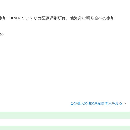
大会参加 ■ＭＮＳアメリカ医療調剤研修、他海外の研修会への参加
40
この法人の他の薬剤師求人を見る