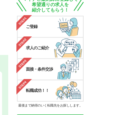
希望通りの求人を
紹介してもらう！
STEP1
ご登録
STEP2
求人のご紹介
STEP3
面接・条件交渉
STEP4
転職成功！！
最後まで納得のいく転職先をお探しします。