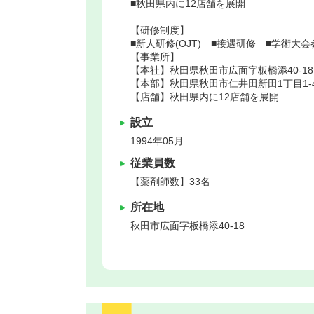
■秋田県内に12店舗を展開
【研修制度】
■新人研修(OJT) ■接遇研修 ■学術
【事業所】
【本社】秋田県秋田市広面字板橋添40-18
【本部】秋田県秋田市仁井田新田1丁目1-
【店舗】秋田県内に12店舗を展開
設立
1994年05月
従業員数
【薬剤師数】33名
所在地
秋田市
広面字板橋添40-18