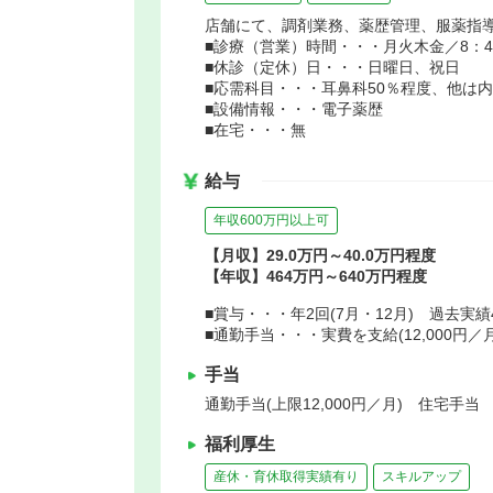
店舗にて、調剤業務、薬歴管理、服薬指
■診療（営業）時間・・・月火木金／8：45～
■休診（定休）日・・・日曜日、祝日
■応需科目・・・耳鼻科50％程度、他は
■設備情報・・・電子薬歴
■在宅・・・無
給与
年収600万円以上可
【月収】29.0万円～40.0万円程度
【年収】464万円～640万円程度
■賞与・・・年2回(7月・12月) 過去実績
■通勤手当・・・実費を支給(12,000円／
手当
通勤手当(上限12,000円／月) 住宅手当
福利厚生
産休・育休取得実績有り
スキルアップ