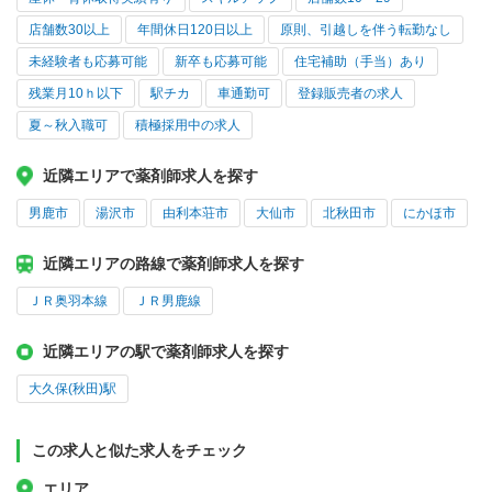
店舗数30以上
年間休日120日以上
原則、引越しを伴う転勤なし
未経験者も応募可能
新卒も応募可能
住宅補助（手当）あり
残業月10ｈ以下
駅チカ
車通勤可
登録販売者の求人
夏～秋入職可
積極採用中の求人
近隣エリアで薬剤師求人を探す
男鹿市
湯沢市
由利本荘市
大仙市
北秋田市
にかほ市
近隣エリアの路線で薬剤師求人を探す
ＪＲ奥羽本線
ＪＲ男鹿線
近隣エリアの駅で薬剤師求人を探す
大久保(秋田)駅
この求人と似た求人をチェック
エリア