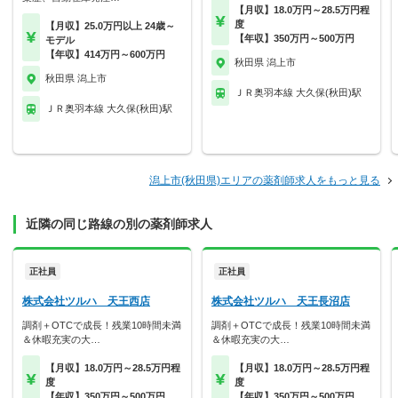
【月収】18.0万円～28.5万円程
度
【月収】25.0万円以上 24歳～
【年収】350万円～500万円
モデル
【年収】414万円～600万円
秋田県 潟上市
秋田県 潟上市
ＪＲ奥羽本線 大久保(秋田)駅
ＪＲ奥羽本線 大久保(秋田)駅
潟上市(秋田県)エリアの薬剤師求人をもっと見る
近隣の同じ路線の別の薬剤師求人
正社員
正社員
株式会社ツルハ 天王西店
株式会社ツルハ 天王長沼店
調剤＋OTCで成長！残業10時間未満
調剤＋OTCで成長！残業10時間未満
＆休暇充実の大…
＆休暇充実の大…
【月収】18.0万円～28.5万円程
【月収】18.0万円～28.5万円程
度
度
【年収】350万円～500万円
【年収】350万円～500万円