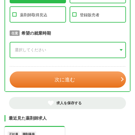
薬剤師取得見込
登録販売者
取得予定年
希望の就業時期
必須
任意
年 3月
次に進む
求人を保存する
最近見た薬剤師求人
正社員
調剤薬局