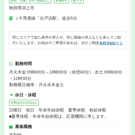
原則、引越しを伴う転勤なし
車通勤可
駅チカ
秋田県潟上市
ＪＲ男鹿線「出戸浜駅」 徒歩5分
同じエリアで似た条件の求人や、同じ路線の求人なども喜んでご紹
介いたします。お悩みやご希望があれば、ぜひご相談ください。
無料で相談する
勤務時間
月火木金:09時00分～18時00分（休憩60分）,水土:09時00分
～12時30分
勤務曜日備考：月火水木金土
休日・休暇
年間休日120日以上
日曜日 祝日 年末年始休暇 夏季休暇 有給休暇
■夏季休暇・年末年始休暇は、応需機関に準じます。
募集職種