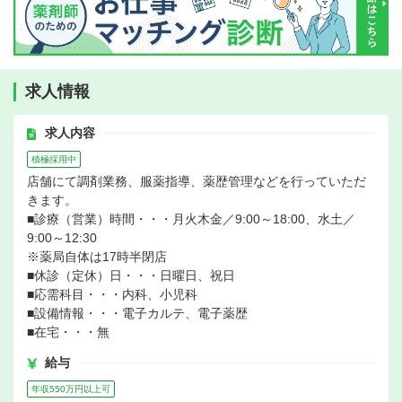
求人情報
求人内容
積極採用中
店舗にて調剤業務、服薬指導、薬歴管理などを行っていただ
きます。
■診療（営業）時間・・・月火木金／9:00～18:00、水土／
9:00～12:30
※薬局自体は17時半閉店
■休診（定休）日・・・日曜日、祝日
■応需科目・・・内科、小児科
■設備情報・・・電子カルテ、電子薬歴
■在宅・・・無
給与
年収550万円以上可