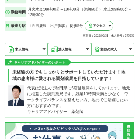
月火木金:09時00分～18時00分（休憩60分）,水土:09時00分～
勤務時間
12時30分
最寄り駅
ＪＲ男鹿線「出戸浜駅」 徒歩5分
アクセス
更新日：2022/05/31 求人番号：375256
求人情報
法人情報
類似の求人
キャリアアドバイザーのレポート
未経験の方でもしっかりとサポートしていただけます！地
域の患者様に愛される調剤薬局を目指しています！
代表は別法人で秋田県に5店舗展開をしております。地元
に根差した調剤薬局です。残業10時間未満と少なく、ワ
ークライフバランスを整えたい方、地元でご活躍したい
方におすすめです。
キャリアアドバイザー 薬剤師