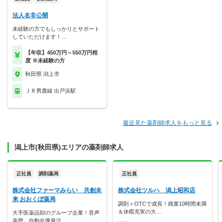
法人名非公開
未経験の方でもしっかりとサポート
していただけます！…
【年収】450万円～550万円程
度 ※未経験の方
秋田県 潟上市
ＪＲ男鹿線 出戸浜駅
最近見た薬剤師求人をもっと見る
潟上市(秋田県)エリアの薬剤師求人
正社員
調剤薬局
正社員
株式会社ファーマみらい 共創未
株式会社ツルハ 潟上昭和店
来 おおくぼ薬局
調剤＋OTCで成長！残業10時間未満
＆休暇充実の大…
大手医薬品卸のグループ企業！音声
薬歴、自動在庫発注…