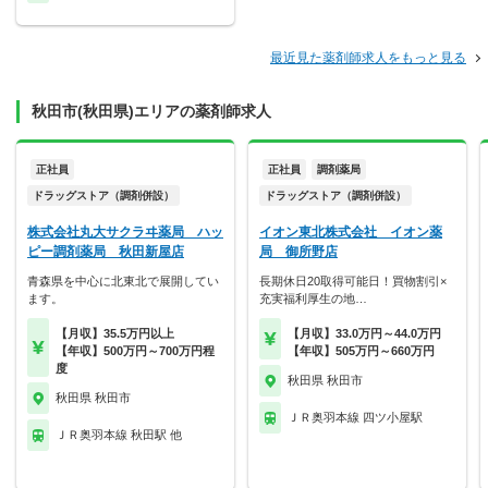
最近見た薬剤師求人をもっと見る
秋田市(秋田県)エリアの薬剤師求人
正社員
正社員
調剤薬局
ドラッグストア（調剤併設）
ドラッグストア（調剤併設）
株式会社丸大サクラヰ薬局 ハッ
イオン東北株式会社 イオン薬
ピー調剤薬局 秋田新屋店
局 御所野店
青森県を中心に北東北で展開してい
長期休日20取得可能日！買物割引×
ます。
充実福利厚生の地…
【月収】35.5万円以上
【月収】33.0万円～44.0万円
【年収】500万円～700万円程
【年収】505万円～660万円
度
秋田県 秋田市
秋田県 秋田市
ＪＲ奥羽本線 四ツ小屋駅
ＪＲ奥羽本線 秋田駅 他