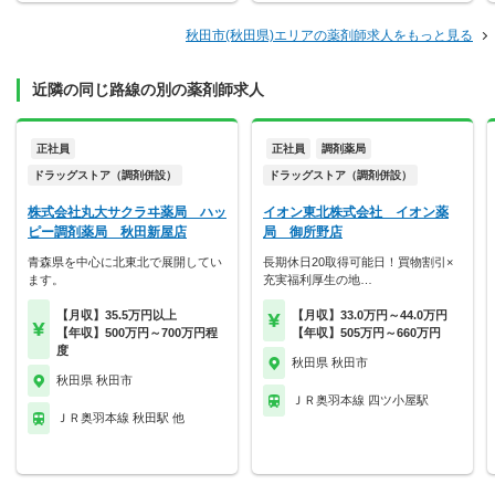
秋田市(秋田県)エリアの薬剤師求人をもっと見る
近隣の同じ路線の別の薬剤師求人
正社員
正社員
調剤薬局
ドラッグストア（調剤併設）
ドラッグストア（調剤併設）
株式会社丸大サクラヰ薬局 ハッ
イオン東北株式会社 イオン薬
ピー調剤薬局 秋田新屋店
局 御所野店
青森県を中心に北東北で展開してい
長期休日20取得可能日！買物割引×
ます。
充実福利厚生の地…
【月収】35.5万円以上
【月収】33.0万円～44.0万円
【年収】500万円～700万円程
【年収】505万円～660万円
度
秋田県 秋田市
秋田県 秋田市
ＪＲ奥羽本線 四ツ小屋駅
ＪＲ奥羽本線 秋田駅 他