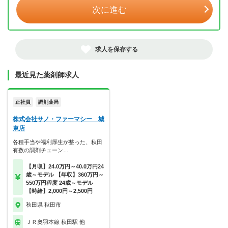
次に進む
求人を保存する
最近見た薬剤師求人
正社員
調剤薬局
株式会社サノ・ファーマシー 城
東店
各種手当や福利厚生が整った、秋田
有数の調剤チェーン…
【月収】24.0万円～40.0万円24
歳～モデル 【年収】360万円～
550万円程度 24歳～モデル
【時給】2,000円～2,500円
秋田県 秋田市
ＪＲ奥羽本線 秋田駅 他