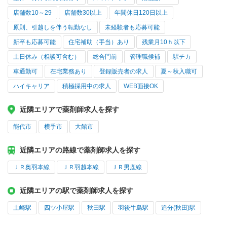
店舗数10～29
店舗数30以上
年間休日120日以上
原則、引越しを伴う転勤なし
未経験者も応募可能
新卒も応募可能
住宅補助（手当）あり
残業月10ｈ以下
土日休み（相談可含む）
総合門前
管理職候補
駅チカ
車通勤可
在宅業務あり
登録販売者の求人
夏～秋入職可
ハイキャリア
積極採用中の求人
WEB面接OK
近隣エリアで薬剤師求人を探す
能代市
横手市
大館市
近隣エリアの路線で薬剤師求人を探す
ＪＲ奥羽本線
ＪＲ羽越本線
ＪＲ男鹿線
近隣エリアの駅で薬剤師求人を探す
土崎駅
四ツ小屋駅
秋田駅
羽後牛島駅
追分(秋田)駅