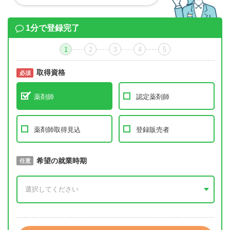
1分で登録完了
1
2
3
4
5
取得資格
必須
必須
薬剤師
認定薬剤師
薬剤師取得見込
登録販売者
取得予定年
希望の就業時期
必須
任意
年 3月