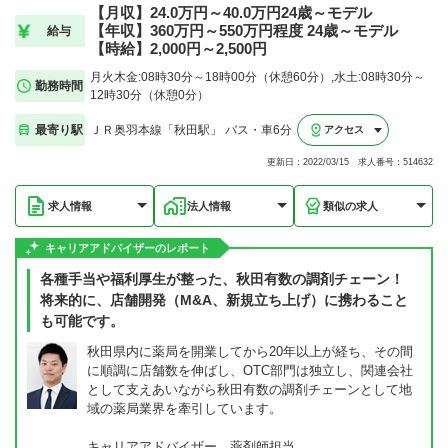
【月収】24.0万円～40.0万円24歳～モデル
【年収】360万円～550万円程度 24歳～モデル
給与
【時給】2,000円～2,500円
月火木金:08時30分～18時00分（休憩60分）,水土:08時30分～
勤務時間
12時30分（休憩0分）
最寄り駅
ＪＲ奥羽本線「秋田駅」 バス・車6分
アクセス
更新日：2022/03/15 求人番号：514632
求人情報
法人情報
類似の求人
キャリアアドバイザーのレポート
各種手当や福利厚生が整った、秋田有数の調剤チェーン！
将来的に、店舗開発（M&A、新規立ち上げ）に携わること
も可能です。
秋田県内に薬局を開業してから20年以上が経ち、その間
に順調に店舗数を伸ばし、OTC部門は独立し、関連会社
として支えあいながら秋田有数の調剤チェーンとして地
域の薬局業界を牽引しています。
キャリアアドバイザー 薬剤師担当