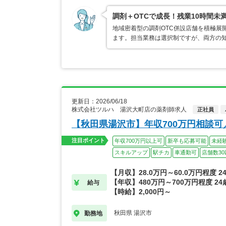
調剤＋OTCで成長！残業10時間未
地域密着型の調剤OTC併設店舗を積極展
ます。担当業務は選択制ですが、両方の
更新日：2026/06/18
株式会社ツルハ 湯沢大町店の薬剤師求人
正社員
【秋田県湯沢市】年収700万円相談
注目ポイント
年収700万円以上可
新卒も応募可能
未経
スキルアップ
駅チカ
車通勤可
店舗数30
【月収】28.0万円～60.0万円程度 
【年収】480万円～700万円程度 2
給与
【時給】2,000円～
秋田県 湯沢市
勤務地