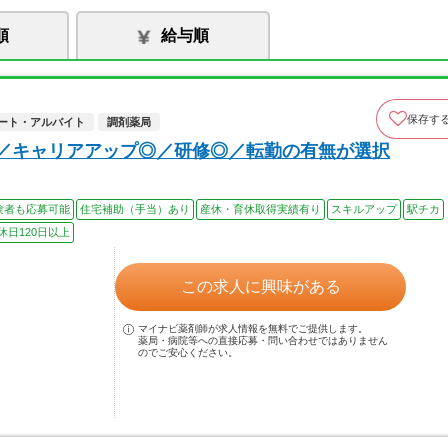
順
給与順
保存す
ート・アルバイト
調剤薬局
上／キャリアアップ◎／研修◎／転勤の有無が選択
験者も応募可能
住宅補助（手当）あり
産休・育休取得実績有り
スキルアップ
駅チカ
休日120日以上
この求人に興味がある
マイナビ薬剤師が求人情報を無料でご提供します。
薬局・病院等への直接応募・問い合わせではありません
のでご安心ください。