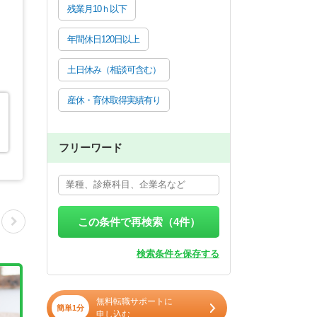
残業月10ｈ以下
年間休日120日以上
土日休み（相談可含む）
産休・育休取得実績有り
フリーワード
この条件で再検索（
4
件）
検索条件を保存する
無料転職サポートに
簡単1分
申し込む