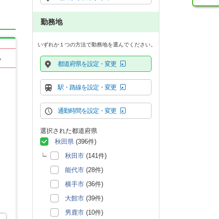
勤務地
いずれか１つの方法で勤務地を選んでください。
る
都道府県を設定・変更
駅・路線を設定・変更
通勤時間を設定・変更
選択された都道府県
秋田県
(396件)
秋田市
(141件)
能代市
(28件)
横手市
(36件)
大館市
(39件)
男鹿市
(10件)