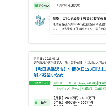
ＪＲ奥羽本線 湯沢駅
アクセス
調剤＋OTCで成長！残業10時間未
地域密着型の調剤OTC併設店舗を積極展
ます。担当業務は選択制ですが、両方の
更新日：2026/06/18
調剤薬局の薬剤師求人（法人名非公開 ※詳細はお問合
【秋田県湯沢市】年間休日120日以
能／残業少なめ
注目ポイント
年収500万円以上可
新卒も応募可能
未経
スキルアップ
駅チカ
車通勤可
店舗数30
【月収】26.0万円～40.0万円
【年収】400万円～500万円
給与