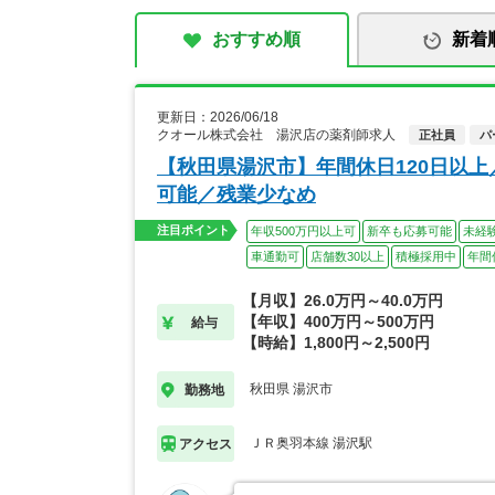
おすすめ順
新着
更新日：2026/06/18
クオール株式会社 湯沢店の薬剤師求人
正社員
パ
【秋田県湯沢市】年間休日120日以
可能／残業少なめ
注目ポイント
年収500万円以上可
新卒も応募可能
未経
車通勤可
店舗数30以上
積極採用中
年間
【月収】26.0万円～40.0万円
【年収】400万円～500万円
給与
【時給】1,800円～2,500円
秋田県 湯沢市
勤務地
ＪＲ奥羽本線 湯沢駅
アクセス