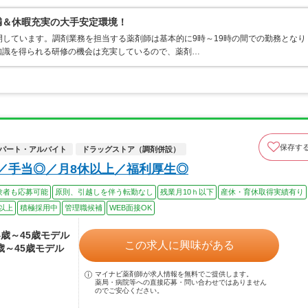
満＆休暇充実の大手安定環境！
開しています。調剤業務を担当する薬剤師は基本的に9時～19時の間での勤務となり
知識を得られる研修の機会は充実しているので、薬剤…
保存す
パート・アルバイト
ドラッグストア（調剤併設）
可／手当◎／月8休以上／福利厚生◎
験者も応募可能
原則、引越しを伴う転勤なし
残業月10ｈ以下
産休・育休取得実績有り
以上
積極採用中
管理職候補
WEB面接OK
24歳～45歳モデル
この求人に興味がある
4歳～45歳モデル
マイナビ薬剤師が求人情報を無料でご提供します。
薬局・病院等への直接応募・問い合わせではありません
のでご安心ください。