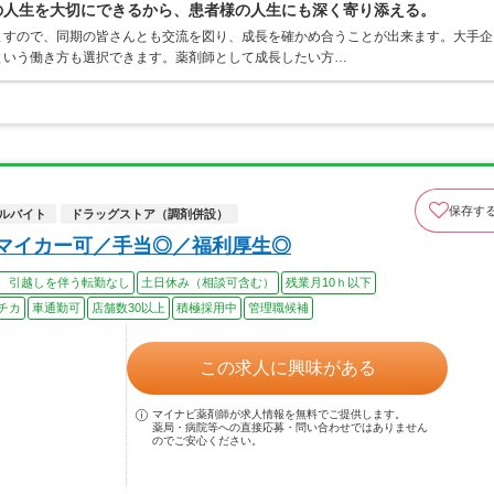
分の人生を大切にできるから、患者様の人生にも深く寄り添える。
ますので、同期の皆さんとも交流を図り、成長を確かめ合うことが出来ます。大手企
という働き方も選択できます。薬剤師として成長したい方…
保存す
ルバイト
ドラッグストア（調剤併設）
／マイカー可／手当◎／福利厚生◎
、引越しを伴う転勤なし
土日休み（相談可含む）
残業月10ｈ以下
チカ
車通勤可
店舗数30以上
積極採用中
管理職候補
この求人に興味がある
マイナビ薬剤師が求人情報を無料でご提供します。
薬局・病院等への直接応募・問い合わせではありません
のでご安心ください。