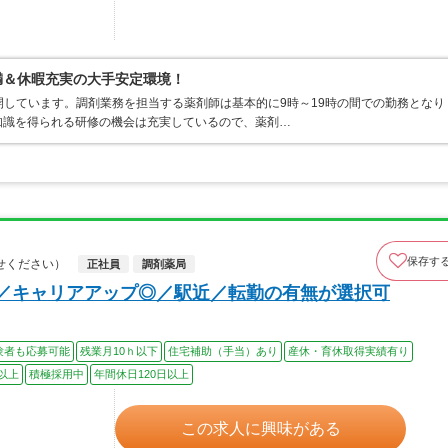
満＆休暇充実の大手安定環境！
開しています。調剤業務を担当する薬剤師は基本的に9時～19時の間での勤務となり
知識を得られる研修の機会は充実しているので、薬剤…
保存す
せください）
正社員
調剤薬局
上／キャリアアップ◎／駅近／転勤の有無が選択可
験者も応募可能
残業月10ｈ以下
住宅補助（手当）あり
産休・育休取得実績有り
以上
積極採用中
年間休日120日以上
この求人に興味がある