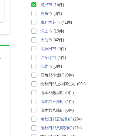
湯沢市
(15件)
鹿角市
(3件)
由利本荘市
(41件)
潟上市
(10件)
大仙市
(42件)
北秋田市
(9件)
にかほ市
(4件)
る
仙北市
(3件)
鹿角郡小坂町 (0件)
北秋田郡上小阿仁村 (0件)
山本郡藤里町 (0件)
山本郡三種町
(4件)
山本郡八峰町 (0件)
南秋田郡五城目町
(2件)
南秋田郡八郎潟町
(2件)