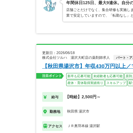
年間休日125日、最大9連休。自
店舗ごとだけでなく、集合研修も実施し
業で安定していますので、「転勤なし」
更新日：2026/06/18
株式会社ツルハ 湯沢大町店の薬剤師求人
パート・ア
【秋田県湯沢市】年収430万円以上
注目ポイント
新卒も応募可能
未経験者も応募可能
原則
産休・育休取得実績有り
スキルアップ
駅
【時給】2,500円～
給与
秋田県 湯沢市
勤務地
ＪＲ奥羽本線 湯沢駅
アクセス