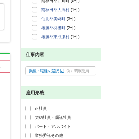
南秋田郡井川町 (0件)
南秋田郡大潟村
(1件)
仙北郡美郷町
(3件)
雄勝郡羽後町
(2件)
雄勝郡東成瀬村
(1件)
仕事内容
る
業種・職種を選択
例）調剤薬局
雇用形態
正社員
契約社員・嘱託社員
パート・アルバイト
業務委託その他