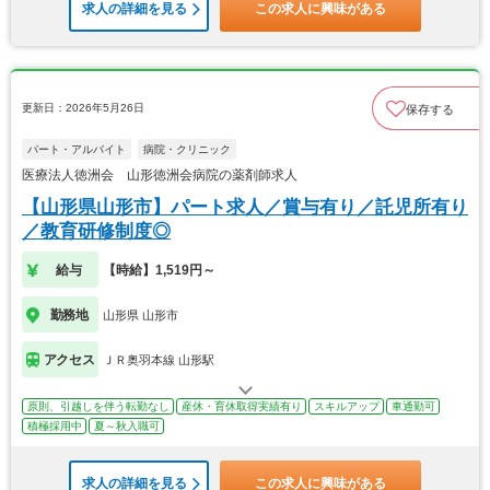
求人の詳細を見る
この求人に興味がある
更新日：2026年5月26日
保存する
パート・アルバイト
病院・クリニック
医療法人徳洲会 山形徳洲会病院の薬剤師求人
【山形県山形市】パート求人／賞与有り／託児所有り
／教育研修制度◎
給与
【時給】1,519円～
勤務地
山形県 山形市
アクセス
ＪＲ奥羽本線 山形駅
原則、引越しを伴う転勤なし
産休・育休取得実績有り
スキルアップ
車通勤可
積極採用中
夏～秋入職可
求人の詳細を見る
この求人に興味がある