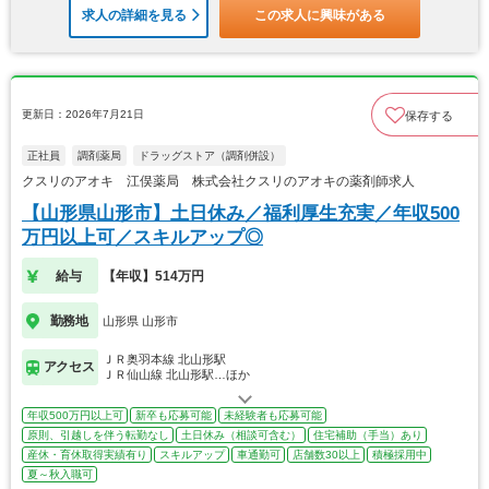
求人の詳細を見る
この求人に興味がある
更新日：2026年7月21日
保存する
正社員
調剤薬局
ドラッグストア（調剤併設）
クスリのアオキ 江俣薬局 株式会社クスリのアオキの薬剤師求人
【山形県山形市】土日休み／福利厚生充実／年収500
万円以上可／スキルアップ◎
給与
【年収】514万円
勤務地
山形県 山形市
ＪＲ奥羽本線 北山形駅
アクセス
ＪＲ仙山線 北山形駅…ほか
年収500万円以上可
新卒も応募可能
未経験者も応募可能
原則、引越しを伴う転勤なし
土日休み（相談可含む）
住宅補助（手当）あり
産休・育休取得実績有り
スキルアップ
車通勤可
店舗数30以上
積極採用中
夏～秋入職可