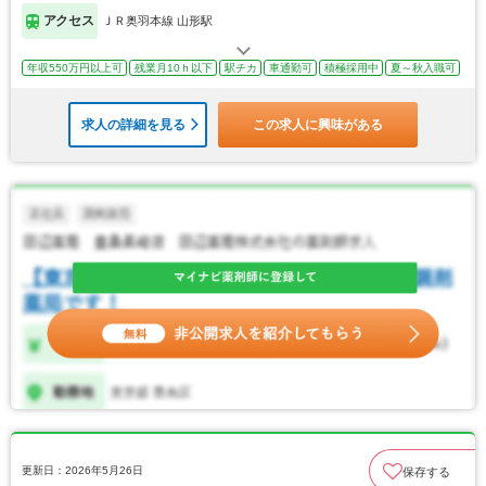
アクセス
ＪＲ奥羽本線 山形駅
年収550万円以上可
残業月10ｈ以下
駅チカ
車通勤可
積極採用中
夏～秋入職可
求人の詳細を見る
この求人に興味がある
更新日：2026年5月26日
保存する