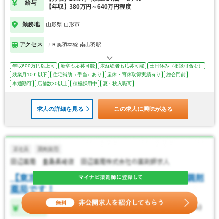
給与
【年収】380万円～640万円程度
勤務地
山形県 山形市
アクセス
ＪＲ奥羽本線 南出羽駅
年収600万円以上可
新卒も応募可能
未経験者も応募可能
土日休み（相談可含む）
残業月10ｈ以下
住宅補助（手当）あり
産休・育休取得実績有り
総合門前
車通勤可
店舗数30以上
積極採用中
夏～秋入職可
求人の詳細を見る
この求人に興味がある