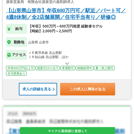
源泉堂薬局 有限会社源泉堂の薬剤師求人
【山形県山形市】年収600万円可／駅近／パート可／
4週8休制／全2店舗展開／住宅手当有り／研修◎
【年収】500万円～600万円程度 経験者モデル
給与
【時給】2,000円～2,500円
勤務地
山形県 山形市
ＪＲ奥羽本線 北山形駅
アクセス
ＪＲ仙山線 北山形駅…ほか
年収600万円以上可
残業月10ｈ以下
車通勤可
積極採用中
夏～秋入職可
在宅業務あり
求人の詳細を見る
この求人に興味がある