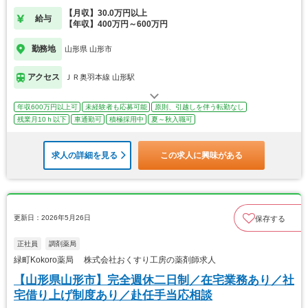
◎
【月収】30.0万円以上
給与
【年収】400万円～600万円
勤務地
山形県 山形市
アクセス
ＪＲ奥羽本線 山形駅
年収600万円以上可
未経験者も応募可能
原則、引越しを伴う転勤なし
残業月10ｈ以下
車通勤可
積極採用中
夏～秋入職可
求人の詳細を見る
この求人に興味がある
更新日：2026年5月26日
保存する
正社員
調剤薬局
緑町Kokoro薬局 株式会社おくすり工房の薬剤師求人
【山形県山形市】完全週休二日制／在宅業務あり／社
宅借り上げ制度あり／赴任手当応相談