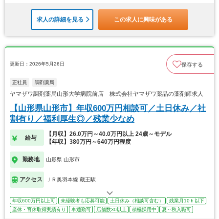
求人の詳細を見る
この求人に興味がある
更新日：2026年5月26日
保存する
正社員
調剤薬局
ヤマザワ調剤薬局山形大学病院前店 株式会社ヤマザワ薬品の薬剤師求人
【山形県山形市】年収600万円相談可／土日休み／社
割有り／福利厚生◎／残業少なめ
【月収】26.0万円～40.0万円以上 24歳～モデル
給与
【年収】380万円～640万円程度
勤務地
山形県 山形市
アクセス
ＪＲ奥羽本線 蔵王駅
年収600万円以上可
未経験者も応募可能
土日休み（相談可含む）
残業月10ｈ以下
産休・育休取得実績有り
車通勤可
店舗数30以上
積極採用中
夏～秋入職可