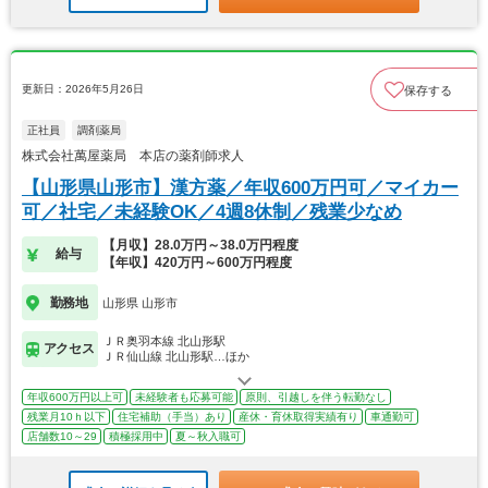
更新日：2026年5月26日
保存する
正社員
調剤薬局
株式会社萬屋薬局 本店の薬剤師求人
【山形県山形市】漢方薬／年収600万円可／マイカー
可／社宅／未経験OK／4週8休制／残業少なめ
【月収】28.0万円～38.0万円程度
給与
【年収】420万円～600万円程度
勤務地
山形県 山形市
ＪＲ奥羽本線 北山形駅
アクセス
ＪＲ仙山線 北山形駅…ほか
年収600万円以上可
未経験者も応募可能
原則、引越しを伴う転勤なし
残業月10ｈ以下
住宅補助（手当）あり
産休・育休取得実績有り
車通勤可
店舗数10～29
積極採用中
夏～秋入職可