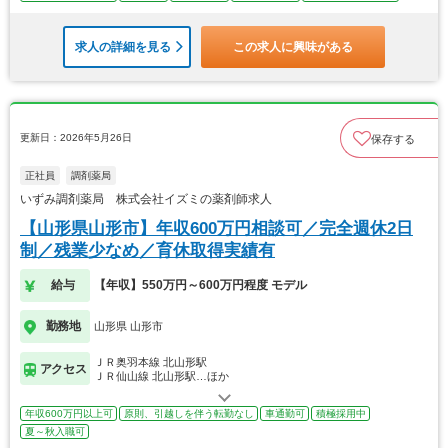
求人の詳細を見る
この求人に興味がある
更新日：2026年5月26日
保存する
正社員
調剤薬局
いずみ調剤薬局 株式会社イズミの薬剤師求人
【山形県山形市】年収600万円相談可／完全週休2日
制／残業少なめ／育休取得実績有
給与
【年収】550万円～600万円程度 モデル
勤務地
山形県 山形市
ＪＲ奥羽本線 北山形駅
アクセス
ＪＲ仙山線 北山形駅…ほか
年収600万円以上可
原則、引越しを伴う転勤なし
車通勤可
積極採用中
夏～秋入職可