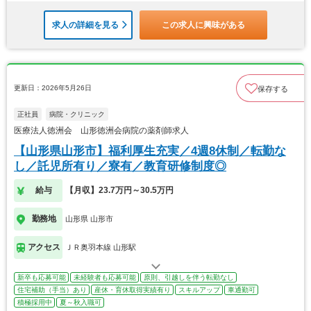
求人の詳細を見る
この求人に興味がある
更新日：2026年5月26日
保存する
正社員
病院・クリニック
医療法人徳洲会 山形徳洲会病院の薬剤師求人
【山形県山形市】福利厚生充実／4週8休制／転勤な
し／託児所有り／寮有／教育研修制度◎
給与
【月収】23.7万円～30.5万円
勤務地
山形県 山形市
アクセス
ＪＲ奥羽本線 山形駅
新卒も応募可能
未経験者も応募可能
原則、引越しを伴う転勤なし
住宅補助（手当）あり
産休・育休取得実績有り
スキルアップ
車通勤可
積極採用中
夏～秋入職可