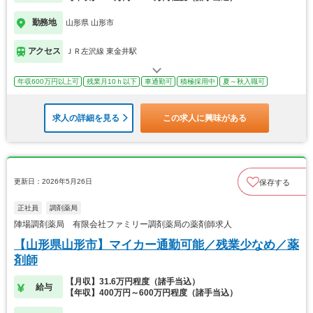
勤務地
山形県 山形市
アクセス
ＪＲ左沢線 東金井駅
年収600万円以上可
残業月10ｈ以下
車通勤可
積極採用中
夏～秋入職可
求人の詳細を見る
この求人に興味がある
更新日：2026年5月26日
保存する
正社員
調剤薬局
陣場調剤薬局 有限会社ファミリー調剤薬局の薬剤師求人
【山形県山形市】マイカー通勤可能／残業少なめ／薬
剤師
【月収】31.6万円程度（諸手当込）
給与
【年収】400万円～600万円程度（諸手当込）