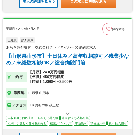
求人の詳細を見る
この求人に興味がある
更新日：2026年7月27日
保存する
正社員
調剤薬局
あらき調剤薬局 株式会社グッドネイバーの薬剤師求人
【山形県山形市】土日休み／高年収相談可／残業少な
め／未経験相談OK／総合病院門前
【月収】24.0万円程度
給与
【年収】450万円程度
【時給】1,800円～2,500円
勤務地
山形県 山形市
アクセス
ＪＲ奥羽本線 蔵王駅
年収450万円以上可
新卒も応募可能
未経験者も応募可能
原則、引越しを伴う転勤なし
残業月10ｈ以下
車通勤可
積極採用中
夏～秋入職可