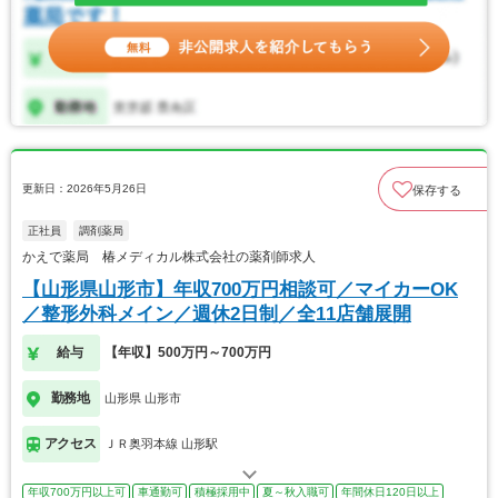
更新日：2026年5月26日
保存する
正社員
調剤薬局
かえで薬局 椿メディカル株式会社の薬剤師求人
【山形県山形市】年収700万円相談可／マイカーOK
／整形外科メイン／週休2日制／全11店舗展開
給与
【年収】500万円～700万円
勤務地
山形県 山形市
アクセス
ＪＲ奥羽本線 山形駅
年収700万円以上可
車通勤可
積極採用中
夏～秋入職可
年間休日120日以上