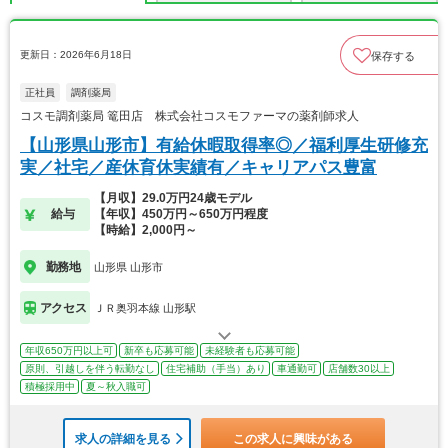
更新日：2026年6月18日
保存する
正社員
調剤薬局
コスモ調剤薬局 篭田店 株式会社コスモファーマの薬剤師求人
【山形県山形市】有給休暇取得率◎／福利厚生研修充
実／社宅／産休育休実績有／キャリアパス豊富
【月収】29.0万円24歳モデル
給与
【年収】450万円～650万円程度
【時給】2,000円～
勤務地
山形県 山形市
アクセス
ＪＲ奥羽本線 山形駅
年収650万円以上可
新卒も応募可能
未経験者も応募可能
原則、引越しを伴う転勤なし
住宅補助（手当）あり
車通勤可
店舗数30以上
積極採用中
夏～秋入職可
求人の詳細を見る
この求人に興味がある