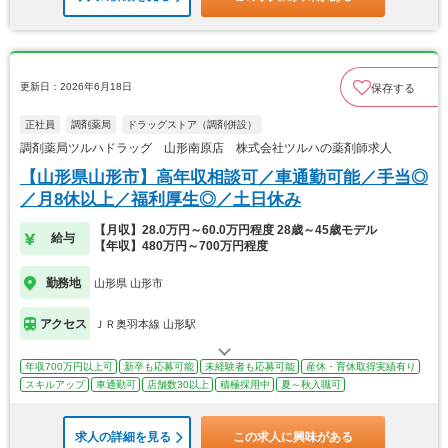
更新日：2026年6月18日
保存する
正社員
調剤薬局
ドラッグストア（調剤併設）
調剤薬局ツルハドラッグ 山形南原店 株式会社ツルハの薬剤師求人
【山形県山形市】高年収相談可／車通勤可能／手当◎
／月8休以上／福利厚生◎／土日休み
【月収】28.0万円～60.0万円程度 28歳～45歳モデル
給与
【年収】480万円～700万円程度
勤務地
山形県 山形市
アクセス
ＪＲ奥羽本線 山形駅
年収700万円以上可
新卒も応募可能
未経験者も応募可能
産休・育休取得実績有り
スキルアップ
車通勤可
店舗数30以上
積極採用中
夏～秋入職可
求人の詳細を見る
この求人に興味がある