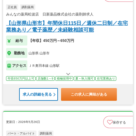
正社員
調剤薬局
みんなの薬局松波店 日新薬品株式会社の薬剤師求人
【山形県山形市】年間休日115日／週休二日制／在宅
業務あり／電子薬歴／未経験相談可能
給与
【年収】450万円～650万円
勤務地
山形県 山形市
アクセス
ＪＲ奥羽本線 山形駅
年収650万円以上可
店舗数1～9
積極採用中
夏～秋入職可
在宅業務あり
求人の詳細を見る
この求人に興味がある
更新日：2026年5月26日
保存する
パート・アルバイト
調剤薬局