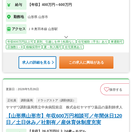
給与
【年収】400万円～600万円
勤務地
山形県 山形市
アクセス
ＪＲ奥羽本線 山形駅
年収600万円以上可
原則、引越しを伴う転勤なし
住宅補助（手当）あり
車通勤可
店舗数1～9
積極採用中
夏～秋入職可
在宅業務あり
求人の詳細を見る
この求人に興味がある
更新日：2026年5月26日
保存する
正社員
調剤薬局
ドラッグストア（調剤併設）
ヤマザワ調剤薬局県立中央病院前店 株式会社ヤマザワ薬品の薬剤師求人
【山形県山形市】年収600万円相談可／年間休日120
日／土日休み／社割有／産休育休制度充実
【月収】26.0万円以上 24歳～モデル