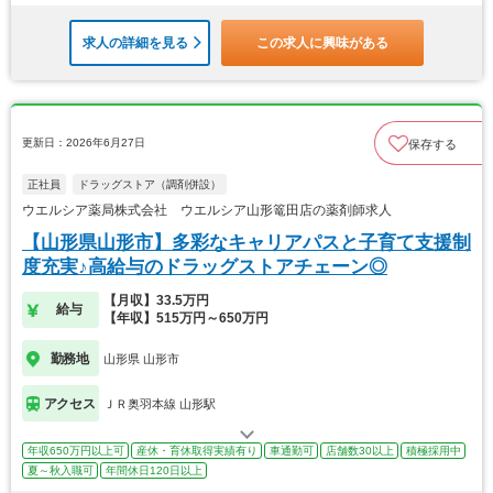
求人の詳細を見る
この求人に興味がある
更新日：2026年6月27日
保存する
正社員
ドラッグストア（調剤併設）
ウエルシア薬局株式会社 ウエルシア山形篭田店の薬剤師求人
【山形県山形市】多彩なキャリアパスと子育て支援制
度充実♪高給与のドラッグストアチェーン◎
【月収】33.5万円
給与
【年収】515万円～650万円
勤務地
山形県 山形市
アクセス
ＪＲ奥羽本線 山形駅
年収650万円以上可
産休・育休取得実績有り
車通勤可
店舗数30以上
積極採用中
夏～秋入職可
年間休日120日以上