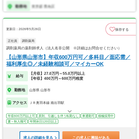
更新日：2026年5月26日
保存する
正社員
調剤薬局
調剤薬局の薬剤師求人（法人名非公開 ※詳細はお問合せください）
【山形県山形市】年収600万円可／多科目／面応需／
福利厚生◎／未経験相談可／マイカーOK
【月収】27.0万円～55.0万円以上
給与
【年収】400万円～600万円程度
勤務地
山形県 山形市
アクセス
ＪＲ奥羽本線 南出羽駅
年収600万円以上可
原則、引越しを伴う転勤なし
車通勤可
積極採用中
夏～秋入職可
年間休日120日以上
求人の詳細を見る
この求人に興味がある