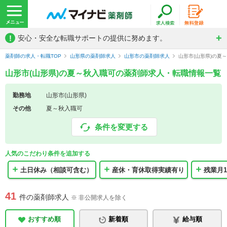
!
安心・安全な転職サポートの提供に努めます。
薬剤師の求人・転職TOP
山形県の薬剤師求人
山形市の薬剤師求人
山形市(山形県)の夏
山形市(山形県)の夏～秋入職可の薬剤師求人・転職情報一覧
勤務地
山形市(山形県)
その他
夏～秋入職可
条件を変更する
人気のこだわり条件を追加する
土日休み（相談可含む）
産休・育休取得実績有り
残業月1
41
件の薬剤師求人
※ 非公開求人を除く
おすすめ順
新着順
給与順