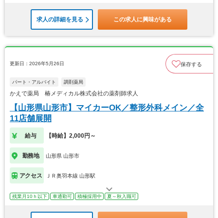
求人の詳細を見る
この求人に興味がある
更新日：2026年5月26日
保存する
パート・アルバイト
調剤薬局
かえで薬局 椿メディカル株式会社の薬剤師求人
【山形県山形市】マイカーOK／整形外科メイン／全
11店舗展開
給与
【時給】2,000円～
勤務地
山形県 山形市
アクセス
ＪＲ奥羽本線 山形駅
残業月10ｈ以下
車通勤可
積極採用中
夏～秋入職可