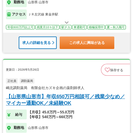
勤務地
山形県 山形市
アクセス
ＪＲ左沢線 東金井駅
年収600万円以上可
残業月10ｈ以下
駅チカ
車通勤可
積極採用中
夏～秋入職可
求人の詳細を見る
この求人に興味がある
更新日：2026年5月26日
保存する
正社員
調剤薬局
嶋北調剤薬局 有限会社カズキ企画の薬剤師求人
【山形県山形市】年収650万円相談可／残業少なめ／
マイカー通勤OK／未経験OK
【月収】45.0万円～55.0万円
給与
【年収】540万円～660万円
勤務地
山形県 山形市