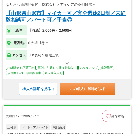
なりさわ西調剤薬局 株式会社メディケアの薬剤師求人
【山形県山形市】マイカー可／完全週休2日制／未経
験相談可／パート可／手当◎
給与
【時給】2,000円～2,500円
勤務地
山形県 山形市
アクセス
ＪＲ奥羽本線 蔵王駅
未経験者も応募可能
原則、引越しを伴う転勤なし
スキルアップ
車通勤可
店舗数1～9
積極採用中
夏～秋入職可
求人の詳細を見る
この求人に興味がある
更新日：2026年5月26日
保存する
正社員
パート・アルバイト
調剤薬局