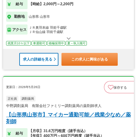
給与
【時給】2,000円～2,200円
勤務地
山形県 山形市
ＪＲ奥羽本線 羽前千歳駅
アクセス
ＪＲ仙山線 羽前千歳駅
残業月10ｈ以下
車通勤可
積極採用中
夏～秋入職可
求人の詳細を見る
この求人に興味がある
更新日：2026年5月26日
保存する
正社員
調剤薬局
中野調剤薬局 有限会社ファミリー調剤薬局の薬剤師求人
【山形県山形市】マイカー通勤可能／残業少なめ／薬
剤師
【月収】31.6万円程度（諸手当込）
給与
【年収】400万円～600万円程度（諸手当込）