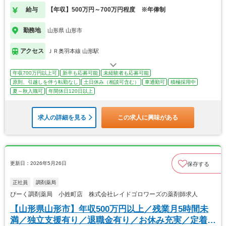
給与
【年収】500万円～700万円程度 ※年俸制
勤務地
山形県 山形市
アクセス
ＪＲ奥羽本線 山形駅
年収700万円以上可
新卒も応募可能
未経験者も応募可能
原則、引越しを伴う転勤なし
土日休み（相談可含む）
車通勤可
積極採用中
夏～秋入職可
年間休日120日以上
求人の詳細を見る
この求人に興味がある
更新日：2026年5月26日
保存する
正社員
調剤薬局
ぴーく調剤薬局 小姓町店 株式会社レイドゴロワーズの薬剤師求人
【山形県山形市】年収500万円以上／残業月5時間未
満／独立支援有り／退職金有り／お休み充実／定着率