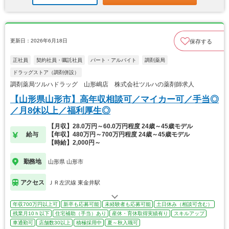
更新日：2026年6月18日
保存する
正社員
契約社員・嘱託社員
パート・アルバイト
調剤薬局
ドラッグストア（調剤併設）
調剤薬局ツルハドラッグ 山形嶋店 株式会社ツルハの薬剤師求人
【山形県山形市】高年収相談可／マイカー可／手当◎
／月8休以上／福利厚生◎
【月収】28.0万円～60.0万円程度 24歳～45歳モデル
給与
【年収】480万円～700万円程度 24歳～45歳モデル
【時給】2,000円～
勤務地
山形県 山形市
アクセス
ＪＲ左沢線 東金井駅
年収700万円以上可
新卒も応募可能
未経験者も応募可能
土日休み（相談可含む）
残業月10ｈ以下
住宅補助（手当）あり
産休・育休取得実績有り
スキルアップ
車通勤可
店舗数30以上
積極採用中
夏～秋入職可