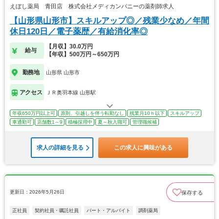
えぼし薬局 青田店 株式会社メディカンパニーの薬剤師求人
【山形県山形市】スキルアップ◎／残業少なめ／年間
休日120日／電子薬歴／有給消化率◎
【月収】30.0万円
給与
【年収】500万円～650万円
勤務地
山形県 山形市
アクセス
ＪＲ奥羽本線 山形駅
年収650万円以上可
原則、引越しを伴う転勤なし
残業月10ｈ以下
スキルアップ
車通勤可
店舗数1～9
積極採用中
夏～秋入職可
管理職候補
求人の詳細を見る
この求人に興味がある
更新日：2026年5月26日
保存する
正社員
契約社員・嘱託社員
パート・アルバイト
調剤薬局