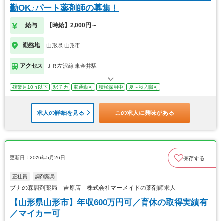
勤OK♪パート薬剤師の募集！
給与
【時給】2,000円～
勤務地
山形県 山形市
アクセス
ＪＲ左沢線 東金井駅
残業月10ｈ以下
駅チカ
車通勤可
積極採用中
夏～秋入職可
求人の詳細を見る
この求人に興味がある
更新日：2026年5月26日
保存する
正社員
調剤薬局
ブナの森調剤薬局 吉原店 株式会社マーメイドの薬剤師求人
【山形県山形市】年収600万円可／育休の取得実績有
／マイカー可