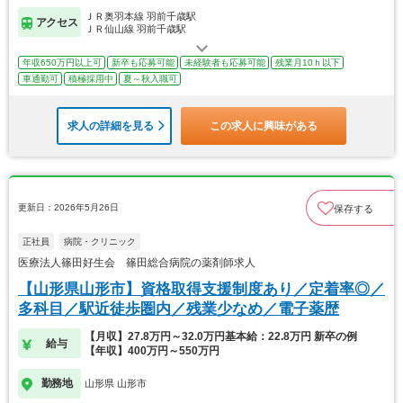
ＪＲ奥羽本線 羽前千歳駅
アクセス
ＪＲ仙山線 羽前千歳駅
年収650万円以上可
新卒も応募可能
未経験者も応募可能
残業月10ｈ以下
車通勤可
積極採用中
夏～秋入職可
求人の詳細を見る
この求人に興味がある
更新日：2026年5月26日
保存する
正社員
病院・クリニック
医療法人篠田好生会 篠田総合病院の薬剤師求人
【山形県山形市】資格取得支援制度あり／定着率◎／
多科目／駅近徒歩圏内／残業少なめ／電子薬歴
【月収】27.8万円～32.0万円基本給：22.8万円 新卒の例
給与
【年収】400万円～550万円
勤務地
山形県 山形市