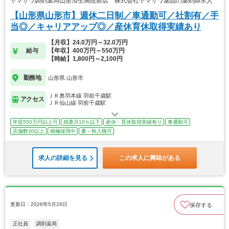
ヤマザワ調剤薬局山形済生病院前店 株式会社ヤマザワ薬品の薬剤師求人
【山形県山形市】週休二日制／車通勤可／社割有／手
当◎／キャリアアップ◎／産休育休取得実績あり
【月収】24.0万円～32.0万円
給与
【年収】400万円～550万円
【時給】1,800円～2,100円
勤務地
山形県 山形市
ＪＲ奥羽本線 羽前千歳駅
アクセス
ＪＲ仙山線 羽前千歳駅
年収550万円以上可
残業月10ｈ以下
産休・育休取得実績有り
車通勤可
店舗数30以上
積極採用中
夏～秋入職可
求人の詳細を見る
この求人に興味がある
更新日：2026年5月26日
保存する
正社員
調剤薬局