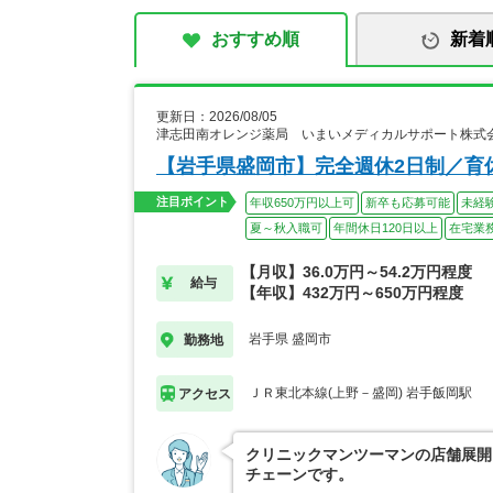
おすすめ順
新着
更新日：2026/08/05
津志田南オレンジ薬局 いまいメディカルサポート株式
【岩手県盛岡市】完全週休2日制／育
注目ポイント
年収650万円以上可
新卒も応募可能
未経
夏～秋入職可
年間休日120日以上
在宅業
【月収】36.0万円～54.2万円程度
給与
【年収】432万円～650万円程度
岩手県 盛岡市
勤務地
ＪＲ東北本線(上野－盛岡) 岩手飯岡駅
アクセス
クリニックマンツーマンの店舗展開
チェーンです。