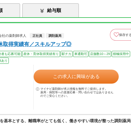
順
給与順
保存す
会社の薬剤師求人
正社員
調剤薬局
休取得実績有／スキルアップ◎
験者も応募可能
産休・育休取得実績有り
駅チカ
車通勤可
店舗数10～29
積極採用中
務あり
この求人に興味がある
マイナビ薬剤師が求人情報を無料でご提供します。
薬局・病院等への直接応募・問い合わせではありません
のでご安心ください。
を基本とする、離職率がとても低く、働きやすい環境が整った調剤薬局