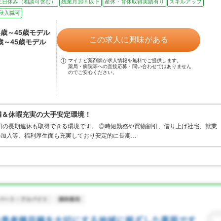
土日休み（相談可含む）
残業月10ｈ以下
産休・育休取得実績有り
スキルアップ
秋入職可
24歳～45歳モデル
この求人に興味がある
4歳～45歳モデル
マイナビ薬剤師が求人情報を無料でご提供します。
薬局・病院等への直接応募・問い合わせではありません
のでご安心ください。
満＆休暇充実の大手安定環境！
日の長期連休も取得できる環境です。 ◎時短勤務や買物割引、借り上げ社宅、就業
の加入等、福利厚生面も充実しており安定的に長期…