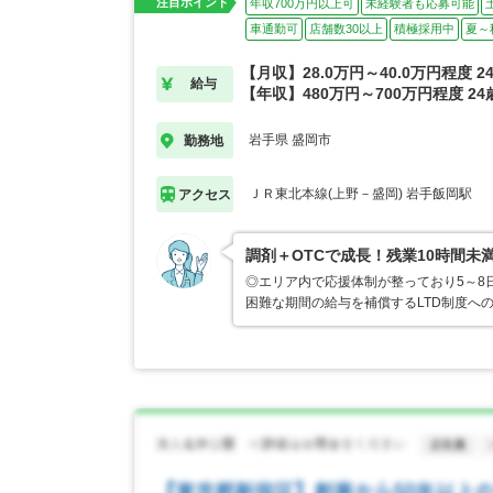
注目ポイント
年収700万円以上可
未経験者も応募可能
車通勤可
店舗数30以上
積極採用中
夏～
【月収】28.0万円～40.0万円程度 
給与
【年収】480万円～700万円程度 2
岩手県 盛岡市
勤務地
ＪＲ東北本線(上野－盛岡) 岩手飯岡駅
アクセス
調剤＋OTCで成長！残業10時間未
◎エリア内で応援体制が整っており5～8
困難な期間の給与を補償するLTD制度へ