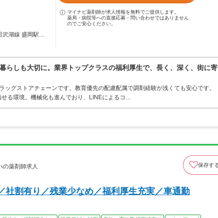
マイナビ薬剤師が求人情報を無料でご提供します。
薬局・病院等への直接応募・問い合わせではありません
のでご安心ください。
田沢湖線 盛岡駅…
暮らしも大切に。業界トップクラスの福利厚生で、長く、深く、街に寄
うドラッグストアチェーンです。教育優先の配慮配属で調剤経験が浅くても安心です。
せる環境。機械化も進んでおり、LINEによるコ…
保存す
ハの薬剤師求人
可／社割有り／残業少なめ／福利厚生充実／車通勤