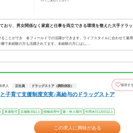
のでご安心ください。
ており、男女関係なく家庭と仕事を両立できる環境を整えた大手ドラッ
けることができ 各フィールドでの活躍ができます。ライフスタイルに合わせて雇用
齢層で未経験の方も活躍されてます。未経験の方にはし…
保存す
師求人
正社員
ドラッグストア（調剤併設）
と子育て支援制度充実♪高給与のドラッグストア
り
車通勤可
店舗数30以上
積極採用中
夏～秋入職可
年間休日120日以上
この求人に興味がある