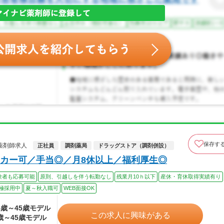
保存す
薬剤師求人
正社員
調剤薬局
ドラッグストア（調剤併設）
カー可／手当◎／月8休以上／福利厚生◎
験者も応募可能
原則、引越しを伴う転勤なし
残業月10ｈ以下
産休・育休取得実績有り
極採用中
夏～秋入職可
WEB面接OK
24歳～45歳モデル
この求人に興味がある
4歳～45歳モデル