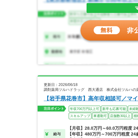
更新日：2026/06/18
調剤薬局ツルハドラッグ 西大通店 株式会社ツルハの
【岩手県花巻市】高年収相談可／マイ
注目ポイント
年収700万円以上可
新卒も応募可能
未経
スキルアップ
車通勤可
店舗数30以上
積
【月収】28.0万円～60.0万円程度 
【年収】480万円～700万円程度 2
給与