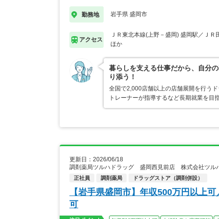
岩手県 盛岡市
勤務地
ＪＲ東北本線(上野－盛岡) 盛岡駅／ＪＲ
アクセス
ほか
暮らしを支える仕事だから、自分の
り添う！
全国で2,000店舗以上の店舗展開を行
トレーナーが指導するなど長期就業を目指
更新日：2026/06/18
調剤薬局ツルハドラッグ 盛岡西見前店 株式会社ツル
正社員
調剤薬局
ドラッグストア（調剤併設）
【岩手県盛岡市】年収500万円以上
可