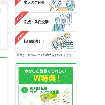
求人のご紹介
STEP3
面接・条件交渉
STEP4
転職成功！！
最後まで納得のいく転職先をお探しします。
る