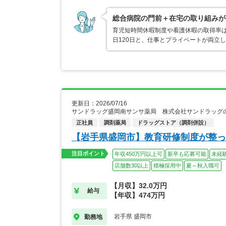
総合病院の門前＋在宅の取り組みが
育児短時間休暇制度や看護休暇の取得率は
日120日と、仕事とプライベートが両立
更新日：2026/07/16
サンドラッグ盛岡南サンサ薬局 株式会社サンドラッグ
正社員
調剤薬局
ドラッグストア（調剤併設）
【岩手県盛岡市】教育研修制度が整っ
注目ポイント
年収450万円以上可
新卒も応募可能
未経
店舗数30以上
積極採用中
夏～秋入職可
【月収】32.0万円
給与
【年収】474万円
岩手県 盛岡市
勤務地