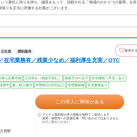
”という責任と誇りを持ち、誠意をもって、信頼される「地域のかかりつけ薬局」を目
頑張りを正当に評価する社風がございます。
保存す
正社員
調剤薬局
上／在宅業務有／残業少なめ／福利厚生充実／OTC
験者も応募可能
土日休み（相談可含む）
残業月10ｈ以下
住宅補助（手当）あり
採用中
夏～秋入職可
年間休日120日以上
管理職候補
在宅業務あり
この求人に興味がある
マイナビ薬剤師が求人情報を無料でご提供します。
薬局・病院等への直接応募・問い合わせではありません
のでご安心ください。
 久慈駅