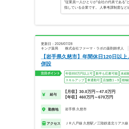
”従業員一人ひとりが“会社の代表である
指している企業です。 人事考課制度など
更新日：2026/07/28
キング薬局 株式会社ファーマ・ラボの薬剤師求人
【岩手県久慈市】年間休日120日以
併設
注目ポイント
年収650万円以上可
新卒も応募可能
未経
スキルアップ
車通勤可
店舗数1～9
積極
【月収】30.0万円～47.0万円
給与
【年収】460万円～670万円
岩手県 久慈市
勤務地
ＪＲ八戸線 久慈駅／三陸鉄道北リアス線
アクセス