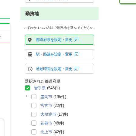
勤務地
いずれか１つの方法で勤務地を選んでください。
る
都道府県を設定・変更
駅・路線を設定・変更
通勤時間を設定・変更
選択された都道府県
岩手県
(543件)
盛岡市
(195件)
宮古市
(22件)
大船渡市
(17件)
花巻市
(48件)
北上市
(42件)