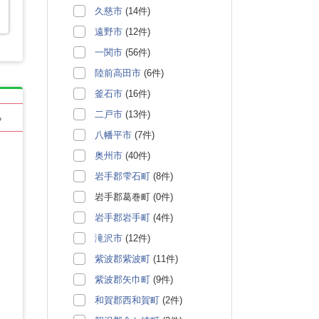
久慈市
(14件)
遠野市
(12件)
一関市
(56件)
陸前高田市
(6件)
釜石市
(16件)
二戸市
(13件)
る
八幡平市
(7件)
奥州市
(40件)
岩手郡雫石町
(8件)
岩手郡葛巻町 (0件)
岩手郡岩手町
(4件)
滝沢市
(12件)
紫波郡紫波町
(11件)
紫波郡矢巾町
(9件)
和賀郡西和賀町
(2件)