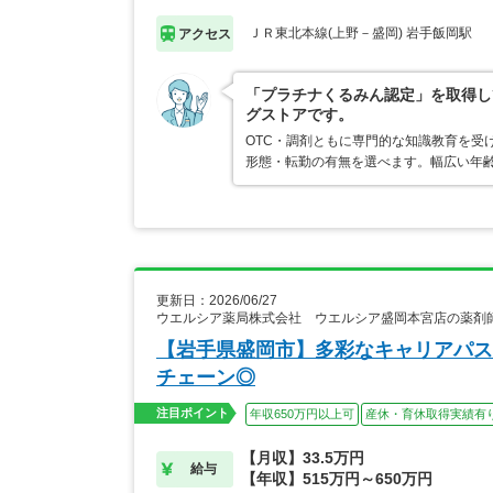
ＪＲ東北本線(上野－盛岡) 岩手飯岡駅
アクセス
「プラチナくるみん認定」を取得し
グストアです。
OTC・調剤ともに専門的な知識教育を受
形態・転勤の有無を選べます。幅広い年
更新日：2026/06/27
ウエルシア薬局株式会社 ウエルシア盛岡本宮店の薬剤
【岩手県盛岡市】多彩なキャリアパス
チェーン◎
注目ポイント
年収650万円以上可
産休・育休取得実績有
【月収】33.5万円
給与
【年収】515万円～650万円