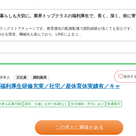
暮らしも大切に。業界トップクラスの福利厚生で、長く、深く、街に寄
うドラッグストアチェーンです。教育優先の配慮配属で調剤経験が浅くても安心です。
せる環境。機械化も進んでおり、LINEによるコ…
保存す
師求人
正社員
調剤薬局
福利厚生研修充実／社宅／産休育休実績有／キャ
験者も応募可能
原則、引越しを伴う転勤なし
住宅補助（手当）あり
車通勤可
この求人に興味がある