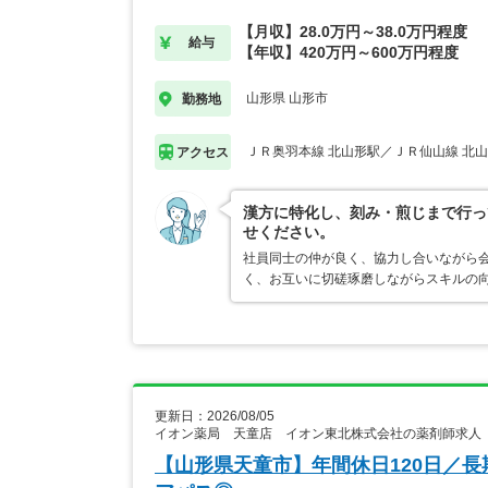
【月収】28.0万円～38.0万円程度
給与
【年収】420万円～600万円程度
山形県 山形市
勤務地
ＪＲ奥羽本線 北山形駅／ＪＲ仙山線 北
アクセス
漢方に特化し、刻み・煎じまで行っ
せください。
社員同士の仲が良く、協力し合いながら
く、お互いに切磋琢磨しながらスキルの
更新日：2026/08/05
イオン薬局 天童店 イオン東北株式会社の薬剤師求人
【山形県天童市】年間休日120日／