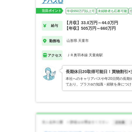
アパス◎
注目ポイント
年収650万円以上可
未経験者も応募可能
【月収】33.0万円～44.0万円
給与
【年収】505万円～660万円
山形県 天童市
勤務地
ＪＲ奥羽本線 天童南駅
アクセス
長期休日20取得可能日！買物割引
本社へのキャリアパスや年20日間の長期
ており、プラスαの知識・経験を身につけ