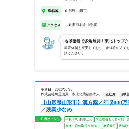
山形県 山形市
勤務地
ＪＲ奥羽本線 山形駅
アクセス
地域密着で多角展開！東北トップク
教育体制も充実しており、未経験の方でも
談ください。
更新日：2026/05/26
株式会社萬屋薬局 本店の薬剤師求人
正社員
調剤
【山形県山形市】漢方薬／年収600万
／残業少なめ
注目ポイント
年収600万円以上可
未経験者も応募可能
産休・育休取得実績有り
車通勤可
店舗数1