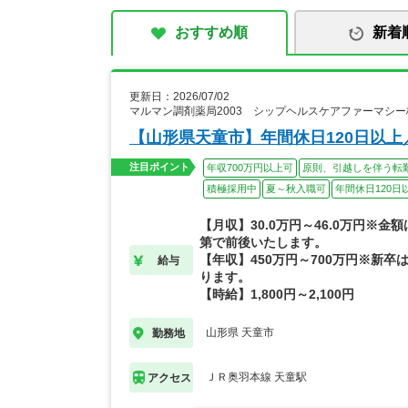
おすすめ順
新着
更新日：2026/07/02
マルマン調剤薬局2003 シップヘルスケアファーマシ
【山形県天童市】年間休日120日以
注目ポイント
年収700万円以上可
原則、引越しを伴う転
積極採用中
夏～秋入職可
年間休日120日
【月収】30.0万円～46.0万円※金
第で前後いたします。
【年収】450万円～700万円※新卒は
給与
ります。
【時給】1,800円～2,100円
山形県 天童市
勤務地
ＪＲ奥羽本線 天童駅
アクセス