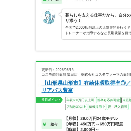
暮らしを支える仕事だから、自分の
り添う！
全国で2,000店舗以上の店舗展開を行
トレーナーが指導するなど長期就業を目指
更新日：2026/06/18
コスモ調剤薬局 篭田店 株式会社コスモファーマの薬剤
【山形県山形市】有給休暇取得率◎／
リアパス豊富
注目ポイント
年収650万円以上可
新卒も応募可能
未経
店舗数30以上
積極採用中
夏～秋入職可
【月収】29.0万円24歳モデル
【年収】450万円～650万円程度
給与
【時給】2,000円～