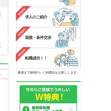
STEP2
求人のご紹介
STEP3
面接・条件交渉
STEP4
転職成功！！
最後まで納得のいく転職先をお探しします。
る