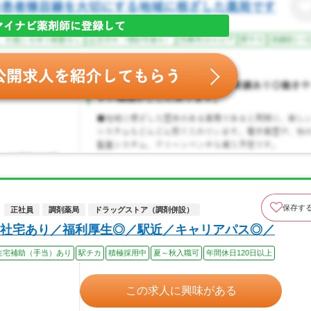
保存す
正社員
調剤薬局
ドラッグストア（調剤併設）
社宅あり／福利厚生◎／駅近／キャリアパス◎／
住宅補助（手当）あり
駅チカ
積極採用中
夏～秋入職可
年間休日120日以上
この求人に興味がある