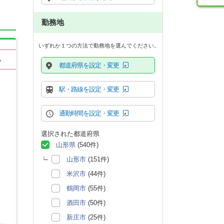
勤務地
いずれか１つの方法で勤務地を選んでください。
る
都道府県を設定・変更
駅・路線を設定・変更
通勤時間を設定・変更
選択された都道府県
山形県
(540件)
山形市
(151件)
米沢市
(44件)
鶴岡市
(55件)
酒田市
(50件)
新庄市
(25件)