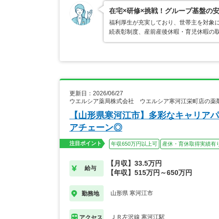
在宅×研修×挑戦！グループ基盤の
福利厚生が充実しており、世帯主を対象に
続表彰制度、産前産後休暇・育児休暇の
更新日：2026/06/27
ウエルシア薬局株式会社 ウエルシア寒河江栄町店の薬
【山形県寒河江市】多彩なキャリアパ
アチェーン◎
注目ポイント
年収650万円以上可
産休・育休取得実績有
【月収】33.5万円
給与
【年収】515万円～650万円
山形県 寒河江市
勤務地
ＪＲ左沢線 寒河江駅
アクセス