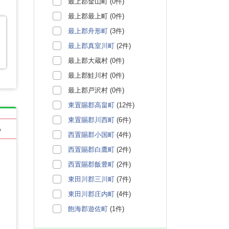
最上郡金山町 (0件)
最上郡最上町 (0件)
最上郡舟形町
(3件)
最上郡真室川町
(2件)
最上郡大蔵村 (0件)
最上郡鮭川村 (0件)
最上郡戸沢村 (0件)
東置賜郡高畠町
(12件)
東置賜郡川西町
(6件)
る
西置賜郡小国町
(4件)
西置賜郡白鷹町
(2件)
西置賜郡飯豊町
(2件)
東田川郡三川町
(7件)
東田川郡庄内町
(4件)
飽海郡遊佐町
(1件)