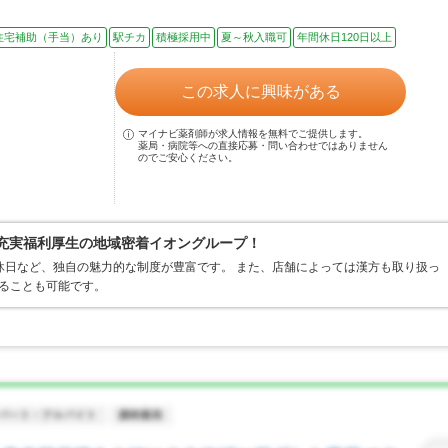
住宅補助（手当）あり
駅チカ
積極採用中
夏～秋入職可
年間休日120日以上
この求人に興味がある
マイナビ薬剤師が求人情報を無料でご提供します。
薬局・病院等への直接応募・問い合わせではありません
のでご安心ください。
×充実福利厚生の地域密着イオングループ！
休日など、独自の魅力的な制度が豊富です。 また、店舗によっては漢方も取り扱っ
ることも可能です。