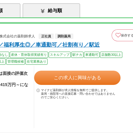
順
給与順
保存す
ー株式会社の薬剤師求人
正社員
調剤薬局
上／福利厚生◎／車通勤可／社割有り／駅近
勤なし
産休・育休取得実績有り
スキルアップ
駅チカ
車通勤可
店舗数30以上
以上
管理職候補
在宅業務あり
額は面接の評価次
この求人に興味がある
415万円～にな
マイナビ薬剤師が求人情報を無料でご提供します。
薬局・病院等への直接応募・問い合わせではありません
のでご安心ください。