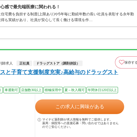
安心感で最先端医療に関われる！
住宅費を負担する制度(上限あり)や5年毎に勤続年数の長い社員を表彰する永年勤
取得も実績があり、社員が安心して長く働ける環境を作…
保存す
剤師求人
正社員
ドラッグストア（調剤併設）
スと子育て支援制度充実♪高給与のドラッグスト
り
車通勤可
店舗数30以上
積極採用中
夏～秋入職可
年間休日120日以上
この求人に興味がある
マイナビ薬剤師が求人情報を無料でご提供します。
薬局・病院等への直接応募・問い合わせではありません
のでご安心ください。