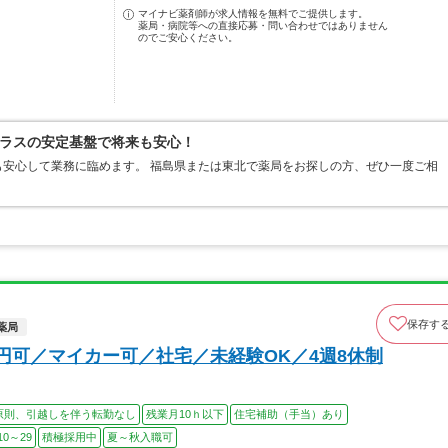
マイナビ薬剤師が求人情報を無料でご提供します。
薬局・病院等への直接応募・問い合わせではありません
のでご安心ください。
ラスの安定基盤で将来も安心！
安心して業務に臨めます。 福島県または東北で薬局をお探しの方、ぜひ一度ご相
保存す
薬局
円可／マイカー可／社宅／未経験OK／4週8休制
原則、引越しを伴う転勤なし
残業月10ｈ以下
住宅補助（手当）あり
0～29
積極採用中
夏～秋入職可