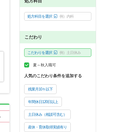
処方科目
処方科目を選択
例）内科
こだわり
こだわりを選択
例）土日休み
夏～秋入職可
人気のこだわり条件を追加する
残業月10ｈ以下
年間休日120日以上
土日休み（相談可含む）
る
産休・育休取得実績有り