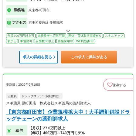
勤務地
東京都 町田市
アクセス
京王相模原線 多摩境駅
年収700万円以上可
未経験者も応募可能
産休・育休取得実績有り
スキルアップ
駅チカ
車通勤可
店舗数30以上
積極採用中
WEB面接OK
求人の詳細を見る
この求人に興味がある
更新日：2026年6月18日
保存する
正社員
ドラッグストア（調剤併設）
スギ薬局 原町田店 株式会社スギ薬局の薬剤師求人
【東京都町田市】企業規模拡大中！大手調剤併設ドラ
ッグチェーンの薬剤師求人
【月収】27.0万円以上
給与
【年収】400万円～740万円モデル