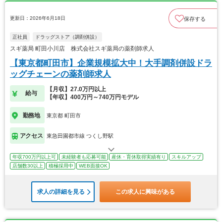
更新日：2026年6月18日
保存する
正社員
ドラッグストア（調剤併設）
スギ薬局 町田小川店 株式会社スギ薬局の薬剤師求人
【東京都町田市】企業規模拡大中！大手調剤併設ドラ
ッグチェーンの薬剤師求人
【月収】27.0万円以上
給与
【年収】400万円～740万円モデル
勤務地
東京都 町田市
アクセス
東急田園都市線 つくし野駅
年収700万円以上可
未経験者も応募可能
産休・育休取得実績有り
スキルアップ
店舗数30以上
積極採用中
WEB面接OK
求人の詳細を見る
この求人に興味がある