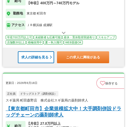
給与
【年収】400万円～740万円モデル
勤務地
東京都 町田市
アクセス
ＪＲ横浜線 成瀬駅
年収700万円以上可
未経験者も応募可能
産休・育休取得実績有り
スキルアップ
店舗数30以上
積極採用中
夏～秋入職可
WEB面接OK
求人の詳細を見る
この求人に興味がある
更新日：2026年6月18日
保存する
正社員
ドラッグストア（調剤併設）
スギ薬局 町田森野店 株式会社スギ薬局の薬剤師求人
【東京都町田市】企業規模拡大中！大手調剤併設ドラ
ッグチェーンの薬剤師求人
【月収】27.0万円以上
給与