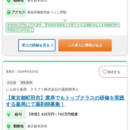
勤務地
東京都 町田市
アクセス
東急田園都市線 つくし野駅
年収650万円以上可
産休・育休取得実績有り
駅チカ
店舗数30以上
積極採用中
年間休日120日以上
求人の詳細を見る
この求人に興味がある
更新日：2026年6月20日
保存する
正社員
調剤薬局
しらゆり薬局 クラフト株式会社の薬剤師求人
【東京都町田市】業界でもトップクラスの研修を実践
する薬局にて薬剤師募集！
給与
【年収】419万円～743万円程度
勤務地
東京都 町田市