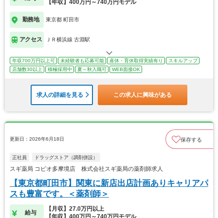
【年収】400万円～740万円モデル
勤務地
東京都 町田市
アクセス
ＪＲ横浜線 古淵駅
年収700万円以上可
未経験者も応募可能
産休・育休取得実績有り
スキルアップ
店舗数30以上
積極採用中
夏～秋入職可
WEB面接OK
求人の詳細を見る
この求人に興味がある
更新日：2026年6月18日
保存する
正社員
ドラッグストア（調剤併設）
スギ薬局 コピオ多摩境店 株式会社スギ薬局の薬剤師求人
【東京都町田市】関東に新店出店計画ありキャリアパ
スも豊富です。＜薬剤師＞
【月収】27.0万円以上
給与
【年収】400万円～740万円モデル