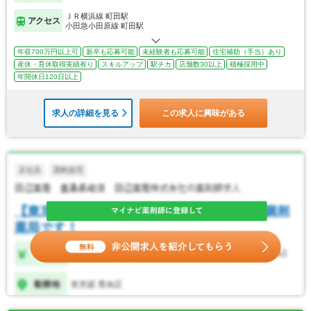
ＪＲ横浜線 町田駅
アクセス
小田急小田原線 町田駅
年収700万円以上可
新卒も応募可能
未経験者も応募可能
住宅補助（手当）あり
産休・育休取得実績有り
スキルアップ
駅チカ
店舗数30以上
積極採用中
年間休日120日以上
求人の詳細を見る
この求人に興味がある