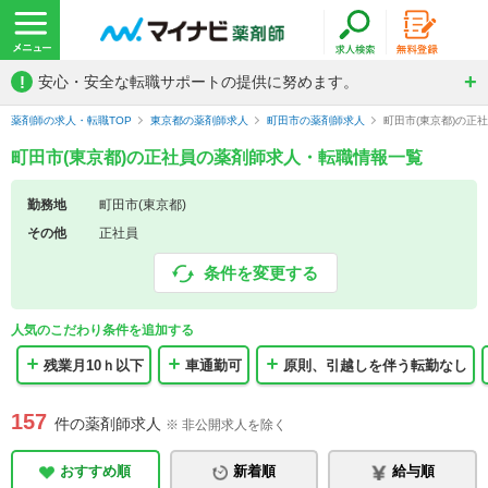
!
安心・安全な転職サポートの提供に努めます。
薬剤師の求人・転職TOP
東京都の薬剤師求人
町田市の薬剤師求人
町田市(東京都)の正
町田市(東京都)の正社員の薬剤師求人・転職情報一覧
勤務地
町田市(東京都)
その他
正社員
条件を変更する
人気のこだわり条件を追加する
残業月10ｈ以下
車通勤可
原則、引越しを伴う転勤なし
157
件の薬剤師求人
※ 非公開求人を除く
おすすめ順
新着順
給与順