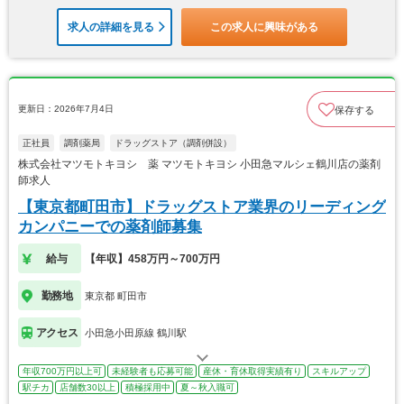
求人の詳細を見る
この求人に興味がある
更新日：2026年7月4日
保存する
正社員
調剤薬局
ドラッグストア（調剤併設）
株式会社マツモトキヨシ 薬 マツモトキヨシ 小田急マルシェ鶴川店の薬剤
師求人
【東京都町田市】ドラッグストア業界のリーディング
カンパニーでの薬剤師募集
給与
【年収】458万円～700万円
勤務地
東京都 町田市
アクセス
小田急小田原線 鶴川駅
年収700万円以上可
未経験者も応募可能
産休・育休取得実績有り
スキルアップ
駅チカ
店舗数30以上
積極採用中
夏～秋入職可