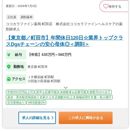
更新日：2026年7月3日
保存する
正社員
調剤薬局
ココカラファイン薬局 町田店 株式会社ココカラファインヘルスケアの薬
剤師求人
【東京都／町田市】年間休日120日☆業界トップクラ
スDgsチェーンの安心母体◎＜調剤＞
給与
【年収】430万円～560万円
勤務地
東京都 町田市
ＪＲ横浜線 町田駅
アクセス
小田急小田原線 町田駅
年収550万円以上可
新卒も応募可能
未経験者も応募可能
残業月10ｈ以下
産休・育休取得実績有り
駅チカ
店舗数30以上
積極採用中
夏～秋入職可
在宅業務あり
WEB面接OK
求人の詳細を見る
この求人に興味がある