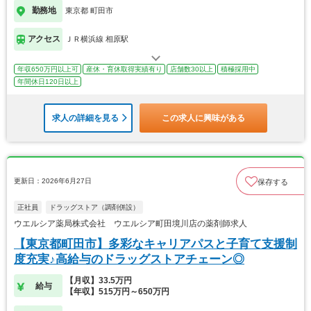
勤務地
東京都 町田市
アクセス
ＪＲ横浜線 相原駅
年収650万円以上可
産休・育休取得実績有り
店舗数30以上
積極採用中
年間休日120日以上
求人の詳細を見る
この求人に興味がある
更新日：2026年6月27日
保存する
正社員
ドラッグストア（調剤併設）
ウエルシア薬局株式会社 ウエルシア町田境川店の薬剤師求人
【東京都町田市】多彩なキャリアパスと子育て支援制
度充実♪高給与のドラッグストアチェーン◎
【月収】33.5万円
給与
【年収】515万円～650万円