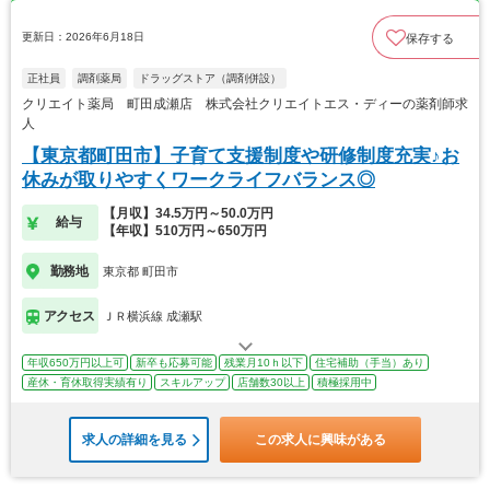
更新日：2026年6月18日
保存する
正社員
調剤薬局
ドラッグストア（調剤併設）
クリエイト薬局 町田成瀬店 株式会社クリエイトエス・ディーの薬剤師求
人
【東京都町田市】子育て支援制度や研修制度充実♪お
休みが取りやすくワークライフバランス◎
【月収】34.5万円～50.0万円
給与
【年収】510万円～650万円
勤務地
東京都 町田市
アクセス
ＪＲ横浜線 成瀬駅
年収650万円以上可
新卒も応募可能
残業月10ｈ以下
住宅補助（手当）あり
産休・育休取得実績有り
スキルアップ
店舗数30以上
積極採用中
求人の詳細を見る
この求人に興味がある