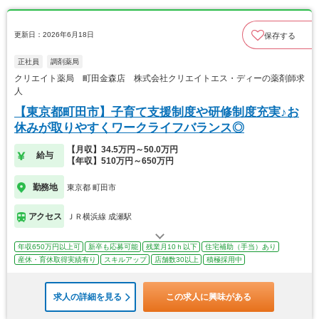
更新日：2026年6月18日
保存する
正社員
調剤薬局
クリエイト薬局 町田金森店 株式会社クリエイトエス・ディーの薬剤師求
人
【東京都町田市】子育て支援制度や研修制度充実♪お
休みが取りやすくワークライフバランス◎
【月収】34.5万円～50.0万円
給与
【年収】510万円～650万円
勤務地
東京都 町田市
アクセス
ＪＲ横浜線 成瀬駅
年収650万円以上可
新卒も応募可能
残業月10ｈ以下
住宅補助（手当）あり
産休・育休取得実績有り
スキルアップ
店舗数30以上
積極採用中
求人の詳細を見る
この求人に興味がある