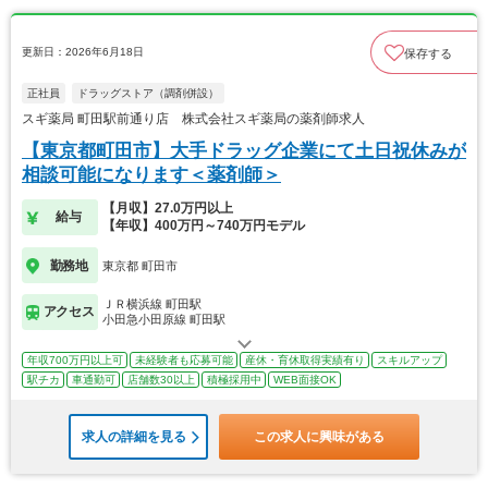
更新日：2026年6月18日
保存する
正社員
ドラッグストア（調剤併設）
スギ薬局 町田駅前通り店 株式会社スギ薬局の薬剤師求人
【東京都町田市】大手ドラッグ企業にて土日祝休みが
相談可能になります＜薬剤師＞
【月収】27.0万円以上
給与
【年収】400万円～740万円モデル
勤務地
東京都 町田市
ＪＲ横浜線 町田駅
アクセス
小田急小田原線 町田駅
年収700万円以上可
未経験者も応募可能
産休・育休取得実績有り
スキルアップ
駅チカ
車通勤可
店舗数30以上
積極採用中
WEB面接OK
求人の詳細を見る
この求人に興味がある