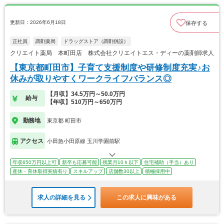
更新日：2026年6月18日
保存する
正社員
調剤薬局
ドラッグストア（調剤併設）
クリエイト薬局 本町田店 株式会社クリエイトエス・ディーの薬剤師求人
【東京都町田市】子育て支援制度や研修制度充実♪お
休みが取りやすくワークライフバランス◎
【月収】34.5万円～50.0万円
給与
【年収】510万円～650万円
勤務地
東京都 町田市
アクセス
小田急小田原線 玉川学園前駅
年収650万円以上可
新卒も応募可能
残業月10ｈ以下
住宅補助（手当）あり
産休・育休取得実績有り
スキルアップ
店舗数30以上
積極採用中
求人の詳細を見る
この求人に興味がある