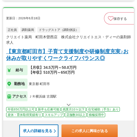
更新日：2026年6月18日
保存する
正社員
調剤薬局
ドラッグストア（調剤併設）
クリエイト薬局 町田木曽西店 株式会社クリエイトエス・ディーの薬剤師
求人
【東京都町田市】子育て支援制度や研修制度充実♪お
休みが取りやすくワークライフバランス◎
【月収】34.5万円～50.0万円
給与
【年収】510万円～650万円
勤務地
東京都 町田市
アクセス
ＪＲ横浜線 古淵駅
年収650万円以上可
新卒も応募可能
残業月10ｈ以下
住宅補助（手当）あり
産休・育休取得実績有り
スキルアップ
店舗数30以上
積極採用中
求人の詳細を見る
この求人に興味がある