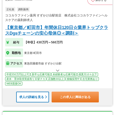
保存する
正社員
調剤薬局
ココカラファイン薬局 すずかけ台駅前店 株式会社ココカラファインヘル
スケアの薬剤師求人
【東京都／町田市】年間休日120日☆業界トップクラ
スDgsチェーンの安心母体◎＜調剤＞
給与
【年収】430万円～560万円
勤務地
東京都 町田市
アクセス
東急田園都市線 すずかけ台駅
年収550万円以上可
新卒も応募可能
未経験者も応募可能
残業月10ｈ以下
産休・育休取得実績有り
駅チカ
店舗数30以上
積極採用中
在宅業務あり
WEB面接OK
求人の詳細を見る
この求人に興味がある