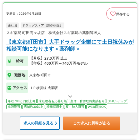
更新日：2026年6月18日
保存する
正社員
ドラッグストア（調剤併設）
スギ薬局 町田高ヶ坂店 株式会社スギ薬局の薬剤師求人
【東京都町田市】大手ドラッグ企業にて土日祝休みが
相談可能になります＜薬剤師＞
【月収】27.0万円以上
給与
【年収】400万円～740万円モデル
勤務地
東京都 町田市
アクセス
ＪＲ横浜線 成瀬駅
年収700万円以上可
未経験者も応募可能
産休・育休取得実績有り
スキルアップ
車通勤可
店舗数30以上
積極採用中
夏～秋入職可
WEB面接OK
求人の詳細を見る
この求人に興味がある