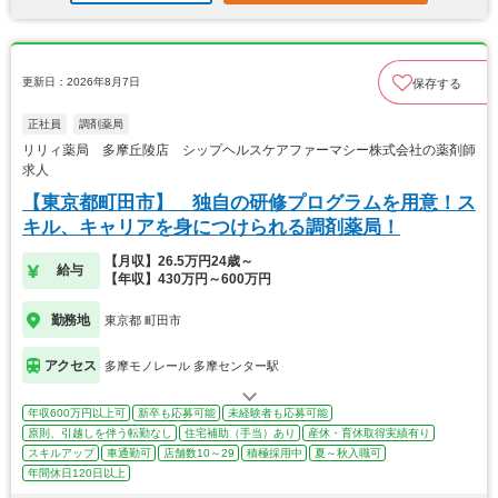
更新日：2026年8月7日
保存する
正社員
調剤薬局
リリィ薬局 多摩丘陵店 シップヘルスケアファーマシー株式会社の薬剤師
求人
【東京都町田市】 独自の研修プログラムを用意！ス
キル、キャリアを身につけられる調剤薬局！
【月収】26.5万円24歳～
給与
【年収】430万円～600万円
勤務地
東京都 町田市
アクセス
多摩モノレール 多摩センター駅
年収600万円以上可
新卒も応募可能
未経験者も応募可能
原則、引越しを伴う転勤なし
住宅補助（手当）あり
産休・育休取得実績有り
スキルアップ
車通勤可
店舗数10～29
積極採用中
夏～秋入職可
年間休日120日以上