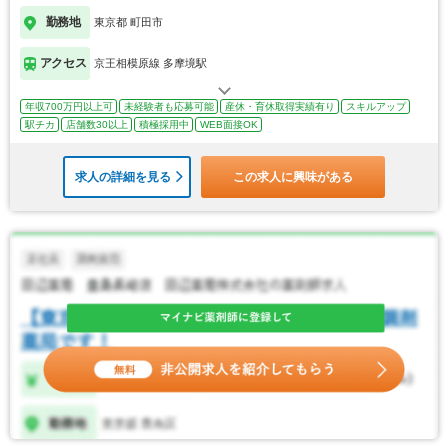
勤務地
東京都 町田市
アクセス
京王相模原線 多摩境駅
年収700万円以上可
未経験者も応募可能
産休・育休取得実績有り
スキルアップ
駅チカ
店舗数30以上
積極採用中
WEB面接OK
求人の詳細を見る
この求人に興味がある