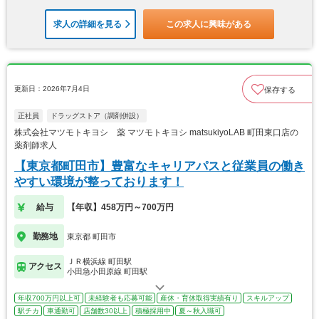
求人の詳細を見る
この求人に興味がある
更新日：2026年7月4日
保存する
正社員
ドラッグストア（調剤併設）
株式会社マツモトキヨシ 薬 マツモトキヨシ matsukiyoLAB 町田東口店の
薬剤師求人
【東京都町田市】豊富なキャリアパスと従業員の働き
やすい環境が整っております！
給与
【年収】458万円～700万円
勤務地
東京都 町田市
ＪＲ横浜線 町田駅
アクセス
小田急小田原線 町田駅
年収700万円以上可
未経験者も応募可能
産休・育休取得実績有り
スキルアップ
駅チカ
車通勤可
店舗数30以上
積極採用中
夏～秋入職可