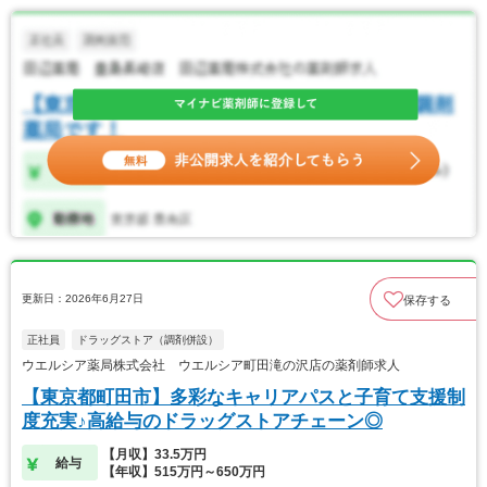
更新日：2026年6月27日
保存する
正社員
ドラッグストア（調剤併設）
ウエルシア薬局株式会社 ウエルシア町田滝の沢店の薬剤師求人
【東京都町田市】多彩なキャリアパスと子育て支援制
度充実♪高給与のドラッグストアチェーン◎
【月収】33.5万円
給与
【年収】515万円～650万円