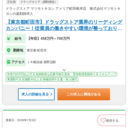
正社員
ドラッグストア（調剤併設）
ドラッグストア マツモトキヨシ アメリア町田根岸店 株式会社マツモトキ
ヨシの薬剤師求人
【東京都町田市】ドラッグストア業界のリーディング
カンパニー！従業員の働きやすい環境が整っておりま
す！
給与
【年収】458万円～700万円
勤務地
東京都 町田市
アクセス
ＪＲ横浜線 淵野辺駅
年収700万円以上可
未経験者も応募可能
産休・育休取得実績有り
スキルアップ
車通勤可
店舗数30以上
積極採用中
夏～秋入職可
求人の詳細を見る
この求人に興味がある
更新日：2026年7月3日
保存する