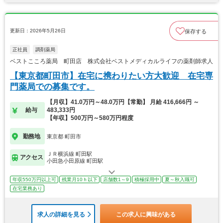
更新日：2026年5月26日
保存する
正社員
調剤薬局
ベストこころ薬局 町田店 株式会社ベストメディカルライフの薬剤師求人
【東京都町田市】在宅に携わりたい方大歓迎 在宅専
門薬局での募集です。
【月収】41.0万円～48.0万円【常勤】 月給 416,666円 ～
給与
483,333円
【年収】500万円～580万円程度
勤務地
東京都 町田市
ＪＲ横浜線 町田駅
アクセス
小田急小田原線 町田駅
年収550万円以上可
残業月10ｈ以下
店舗数1～9
積極採用中
夏～秋入職可
在宅業務あり
求人の詳細を見る
この求人に興味がある