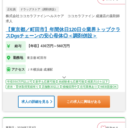
正社員
ドラッグストア（調剤併設）
株式会社ココカラファインヘルスケア ココカラファイン 成瀬店の薬剤師
求人
【東京都／町田市】年間休日120日☆業界トップクラ
スDgsチェーンの安心母体◎＜調剤併設＞
給与
【年収】430万円～560万円
勤務地
東京都 町田市
アクセス
ＪＲ横浜線 成瀬駅
年収550万円以上可
新卒も応募可能
未経験者も応募可能
残業月10ｈ以下
産休・育休取得実績有り
店舗数30以上
積極採用中
在宅業務あり
WEB面接OK
求人の詳細を見る
この求人に興味がある
更新日：2026年7月3日