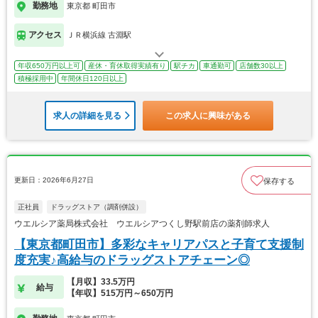
勤務地
東京都 町田市
アクセス
ＪＲ横浜線 古淵駅
年収650万円以上可
産休・育休取得実績有り
駅チカ
車通勤可
店舗数30以上
積極採用中
年間休日120日以上
求人の詳細を見る
この求人に興味がある
更新日：2026年6月27日
保存する
正社員
ドラッグストア（調剤併設）
ウエルシア薬局株式会社 ウエルシアつくし野駅前店の薬剤師求人
【東京都町田市】多彩なキャリアパスと子育て支援制
度充実♪高給与のドラッグストアチェーン◎
【月収】33.5万円
給与
【年収】515万円～650万円