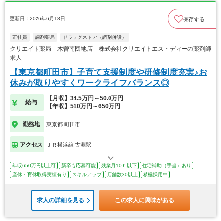
更新日：2026年6月18日
保存する
正社員
調剤薬局
ドラッグストア（調剤併設）
クリエイト薬局 木曽南団地店 株式会社クリエイトエス・ディーの薬剤師
求人
【東京都町田市】子育て支援制度や研修制度充実♪お
休みが取りやすくワークライフバランス◎
【月収】34.5万円～50.0万円
給与
【年収】510万円～650万円
勤務地
東京都 町田市
アクセス
ＪＲ横浜線 古淵駅
年収650万円以上可
新卒も応募可能
残業月10ｈ以下
住宅補助（手当）あり
産休・育休取得実績有り
スキルアップ
店舗数30以上
積極採用中
求人の詳細を見る
この求人に興味がある