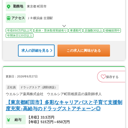
勤務地
東京都 町田市
アクセス
ＪＲ横浜線 古淵駅
年収650万円以上可
産休・育休取得実績有り
車通勤可
店舗数30以上
積極採用中
年間休日120日以上
求人の詳細を見る
この求人に興味がある
更新日：2026年6月27日
保存する
正社員
ドラッグストア（調剤併設）
ウエルシア薬局株式会社 ウエルシア町田相原店の薬剤師求人
【東京都町田市】多彩なキャリアパスと子育て支援制
度充実♪高給与のドラッグストアチェーン◎
【月収】33.5万円
給与
【年収】515万円～650万円