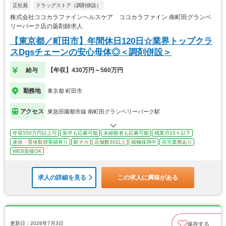
正社員
ドラッグストア（調剤併設）
株式会社ココカラファインヘルスケア ココカラファイン 南町田グランベ
リーパーク店の薬剤師求人
【東京都／町田市】年間休日120日☆業界トップクラ
スDgsチェーンの安心母体◎＜調剤併設＞
給与
【年収】430万円～560万円
勤務地
東京都 町田市
アクセス
東急田園都市線 南町田グランベリーパーク駅
年収550万円以上可
新卒も応募可能
未経験者も応募可能
残業月10ｈ以下
産休・育休取得実績有り
駅チカ
店舗数30以上
積極採用中
在宅業務あり
WEB面接OK
求人の詳細を見る
この求人に興味がある
更新日：2026年7月3日
保存する