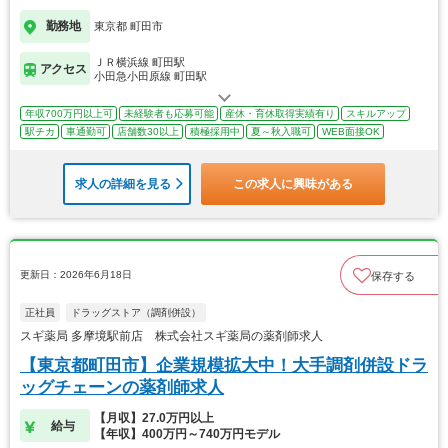
勤務地
東京都 町田市
ＪＲ横浜線 町田駅
アクセス
小田急小田原線 町田駅
年収700万円以上可
未経験者も応募可能
産休・育休取得実績有り
スキルアップ
駅チカ
車通勤可
店舗数30以上
積極採用中
夏～秋入職可
WEB面接OK
求人の詳細を見る
この求人に興味がある
更新日：2026年6月18日
保存する
正社員
ドラッグストア（調剤併設）
スギ薬局 多摩境駅前店 株式会社スギ薬局の薬剤師求人
【東京都町田市】企業規模拡大中！大手調剤併設ドラ
ッグチェーンの薬剤師求人
【月収】27.0万円以上
給与
【年収】400万円～740万円モデル