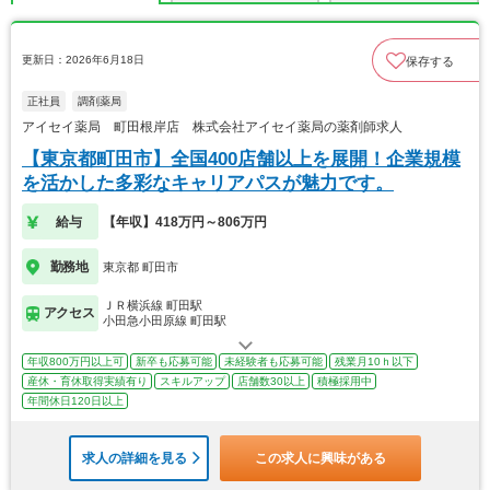
更新日：2026年6月18日
保存する
正社員
調剤薬局
アイセイ薬局 町田根岸店 株式会社アイセイ薬局の薬剤師求人
【東京都町田市】全国400店舗以上を展開！企業規模
を活かした多彩なキャリアパスが魅力です。
給与
【年収】418万円～806万円
勤務地
東京都 町田市
ＪＲ横浜線 町田駅
アクセス
小田急小田原線 町田駅
年収800万円以上可
新卒も応募可能
未経験者も応募可能
残業月10ｈ以下
産休・育休取得実績有り
スキルアップ
店舗数30以上
積極採用中
年間休日120日以上
求人の詳細を見る
この求人に興味がある