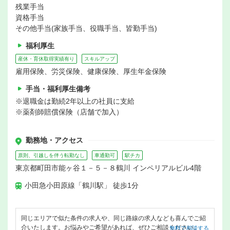
残業手当
資格手当
その他手当(家族手当、役職手当、皆勤手当)
福利厚生
産休・育休取得実績有り
スキルアップ
雇用保険、労災保険、健康保険、厚生年金保険
手当・福利厚生備考
※退職金は勤続2年以上の社員に支給
※薬剤師賠償保険（店舗で加入）
勤務地・アクセス
原則、引越しを伴う転勤なし
車通勤可
駅チカ
東京都町田市能ヶ谷１－５－８鶴川 インペリアルビル4階
小田急小田原線「鶴川駅」 徒歩1分
同じエリアで似た条件の求人や、同じ路線の求人なども喜んでご紹
介いたします。お悩みやご希望があれば、ぜひご相談ください。
無料で相談する