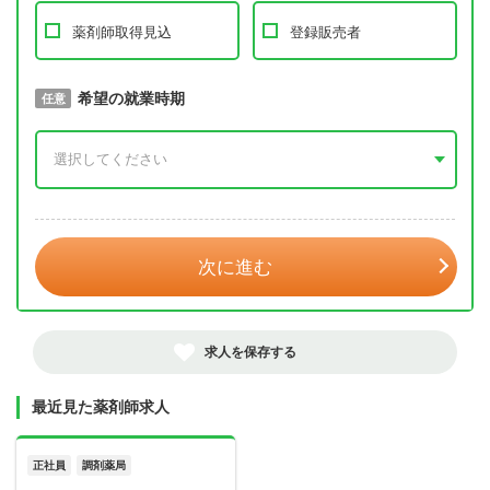
薬剤師取得見込
登録販売者
取得予定年
希望の就業時期
必須
任意
年 3月
次に進む
求人を保存する
最近見た薬剤師求人
正社員
調剤薬局