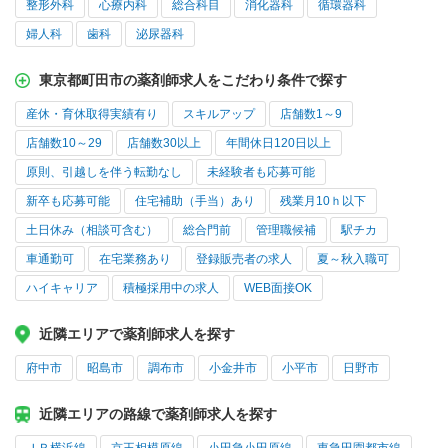
整形外科
心療内科
総合科目
消化器科
循環器科
婦人科
歯科
泌尿器科
東京都町田市の薬剤師求人をこだわり条件で探す
産休・育休取得実績有り
スキルアップ
店舗数1～9
店舗数10～29
店舗数30以上
年間休日120日以上
原則、引越しを伴う転勤なし
未経験者も応募可能
新卒も応募可能
住宅補助（手当）あり
残業月10ｈ以下
土日休み（相談可含む）
総合門前
管理職候補
駅チカ
車通勤可
在宅業務あり
登録販売者の求人
夏～秋入職可
ハイキャリア
積極採用中の求人
WEB面接OK
近隣エリアで薬剤師求人を探す
府中市
昭島市
調布市
小金井市
小平市
日野市
近隣エリアの路線で薬剤師求人を探す