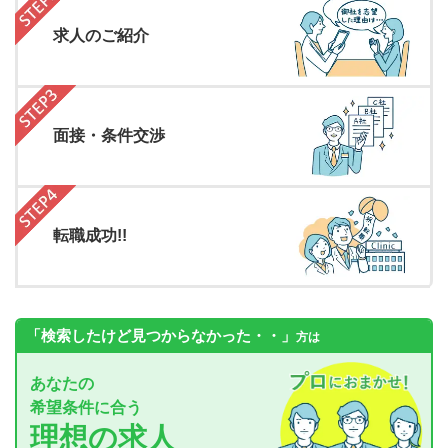
求人のご紹介
面接・条件交渉
転職成功!!
「検索したけど見つからなかった・・」
方は
あなたの
希望条件に合う
理想の求人