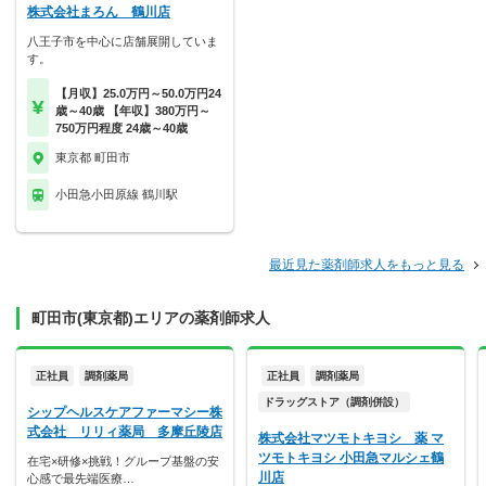
株式会社まろん 鶴川店
八王子市を中心に店舗展開していま
す。
【月収】25.0万円～50.0万円24
歳～40歳 【年収】380万円～
750万円程度 24歳～40歳
東京都 町田市
小田急小田原線 鶴川駅
最近見た薬剤師求人をもっと見る
町田市(東京都)エリアの薬剤師求人
正社員
調剤薬局
正社員
調剤薬局
ドラッグストア（調剤併設）
シップヘルスケアファーマシー株
式会社 リリィ薬局 多摩丘陵店
株式会社マツモトキヨシ 薬 マ
ツモトキヨシ 小田急マルシェ鶴
在宅×研修×挑戦！グループ基盤の安
川店
心感で最先端医療…