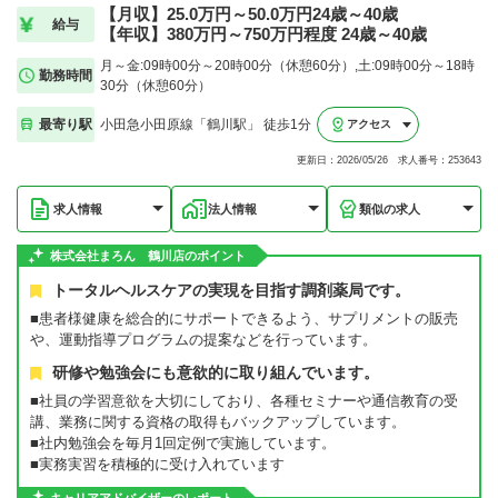
【月収】25.0万円～50.0万円24歳～40歳
給与
【年収】380万円～750万円程度 24歳～40歳
月～金:09時00分～20時00分（休憩60分）,土:09時00分～18時
勤務時間
30分（休憩60分）
最寄り駅
小田急小田原線「鶴川駅」 徒歩1分
アクセス
更新日：2026/05/26 求人番号：253643
求人情報
法人情報
類似の求人
株式会社まろん 鶴川店のポイント
トータルヘルスケアの実現を目指す調剤薬局です。
■患者様健康を総合的にサポートできるよう、サプリメントの販売
や、運動指導プログラムの提案などを行っています。
研修や勉強会にも意欲的に取り組んでいます。
■社員の学習意欲を大切にしており、各種セミナーや通信教育の受
講、業務に関する資格の取得もバックアップしています。
■社内勉強会を毎月1回定例で実施しています。
■実務実習を積極的に受け入れています