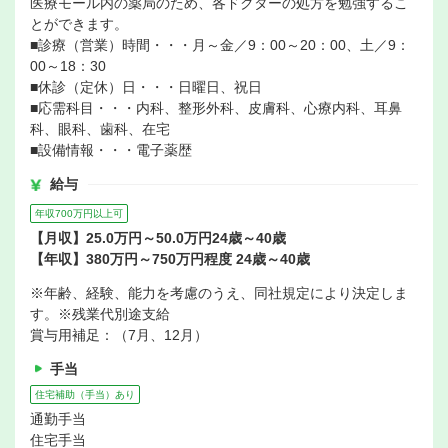
医療モール内の薬局のため、各ドクターの処方を勉強するこ
とができます。
■診療（営業）時間・・・月～金／9：00～20：00、土／9：
00～18：30
■休診（定休）日・・・日曜日、祝日
■応需科目・・・内科、整形外科、皮膚科、心療内科、耳鼻
科、眼科、歯科、在宅
■設備情報・・・電子薬歴
給与
年収700万円以上可
【月収】25.0万円～50.0万円24歳～40歳
【年収】380万円～750万円程度 24歳～40歳
※年齢、経験、能力を考慮のうえ、同社規定により決定しま
す。※残業代別途支給
賞与用補足：（7月、12月）
手当
住宅補助（手当）あり
通勤手当
住宅手当