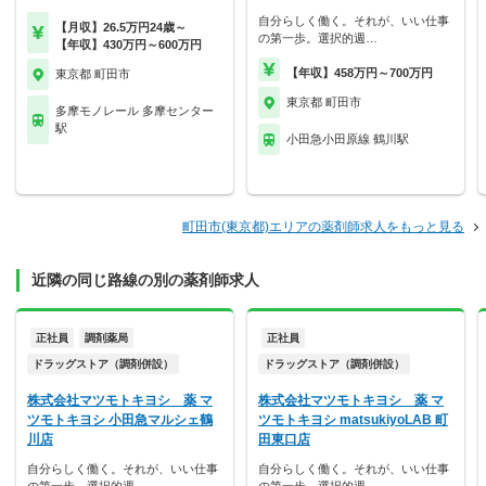
自分らしく働く。それが、いい仕事
【月収】26.5万円24歳～
の第一歩。選択的週…
【年収】430万円～600万円
【年収】458万円～700万円
東京都 町田市
東京都 町田市
多摩モノレール 多摩センター
駅
小田急小田原線 鶴川駅
町田市(東京都)エリアの薬剤師求人をもっと見る
近隣の同じ路線の別の薬剤師求人
正社員
調剤薬局
正社員
ドラッグストア（調剤併設）
ドラッグストア（調剤併設）
株式会社マツモトキヨシ 薬 マ
株式会社マツモトキヨシ 薬 マ
ツモトキヨシ 小田急マルシェ鶴
ツモトキヨシ matsukiyoLAB 町
川店
田東口店
自分らしく働く。それが、いい仕事
自分らしく働く。それが、いい仕事