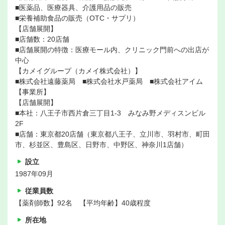
■医薬品、医療器具、介護用品の販売
■栄養補助食品の販売（OTC・サプリ）
【店舗展開】
■店舗数：20店舗
■店舗展開の特徴：医療モール内、クリニック門前への出店が
中心
【カメイグループ（カメイ株式会社）】
■株式会社遠藤薬局 ■株式会社水戸薬局 ■株式会社アイム
【事業所】
【店舗展開】
■本社：八王子市西片倉三丁目1-3 みなみ野メディスンビル
2F
■店舗：東京都20店舗（東京都八王子、立川市、羽村市、町田
市、杉並区、豊島区、日野市、中野区、神奈川1店舗）
設立
1987年09月
従業員数
【薬剤師数】92名 【平均年齢】40歳程度
所在地