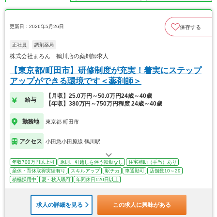
更新日：2026年5月26日
保存する
正社員
調剤薬局
株式会社まろん 鶴川店の薬剤師求人
【東京都/町田市】研修制度が充実！着実にステップ
アップができる環境です＜薬剤師＞
【月収】25.0万円～50.0万円24歳～40歳
給与
【年収】380万円～750万円程度 24歳～40歳
勤務地
東京都 町田市
アクセス
小田急小田原線 鶴川駅
年収700万円以上可
原則、引越しを伴う転勤なし
住宅補助（手当）あり
産休・育休取得実績有り
スキルアップ
駅チカ
車通勤可
店舗数10～29
積極採用中
夏～秋入職可
年間休日120日以上
求人の詳細を見る
この求人に興味がある