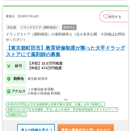
更新日：2026年7月14日
保存する
正社員
ドラッグストア（調剤併設）
募集停止
ドラッグストア（調剤併設）の薬剤師求人（法人名非公開 ※詳細はお問合
せください）
【東京都町田市】教育研修制度が整った大手ドラッグ
ストアにて薬剤師の募集
【月収】32.0万円程度
給与
【年収】474万円程度
勤務地
東京都 町田市
ＪＲ横浜線 町田駅
アクセス
小田急小田原線 町田駅
年収450万円以上可
未経験者も応募可能
原則、引越しを伴う転勤なし
残業月10ｈ以下
住宅補助（手当）あり
産休・育休取得実績有り
スキルアップ
店舗数30以上
求人の詳細を見る
最新の募集状況を問い合わせる