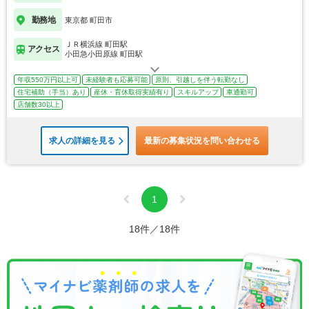
勤務地
東京都 町田市
ＪＲ横浜線 町田駅
アクセス
小田急小田原線 町田駅
年収550万円以上可
未経験者も応募可能
原則、引越しを伴う転勤なし
住宅補助（手当）あり
産休・育休取得実績有り
スキルアップ
車通勤可
店舗数30以上
求人の詳細を見る
最新の募集状況を問い合わせる
1
18件／18件