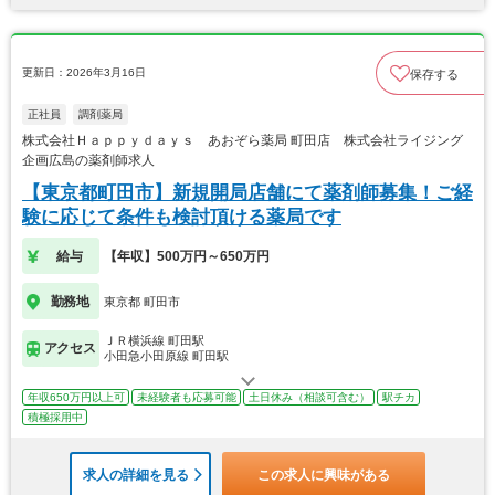
更新日：2026年3月16日
保存する
正社員
調剤薬局
株式会社Ｈａｐｐｙｄａｙｓ あおぞら薬局 町田店 株式会社ライジング
企画広島の薬剤師求人
【東京都町田市】新規開局店舗にて薬剤師募集！ご経
験に応じて条件も検討頂ける薬局です
給与
【年収】500万円～650万円
勤務地
東京都 町田市
ＪＲ横浜線 町田駅
アクセス
小田急小田原線 町田駅
年収650万円以上可
未経験者も応募可能
土日休み（相談可含む）
駅チカ
積極採用中
求人の詳細を見る
この求人に興味がある