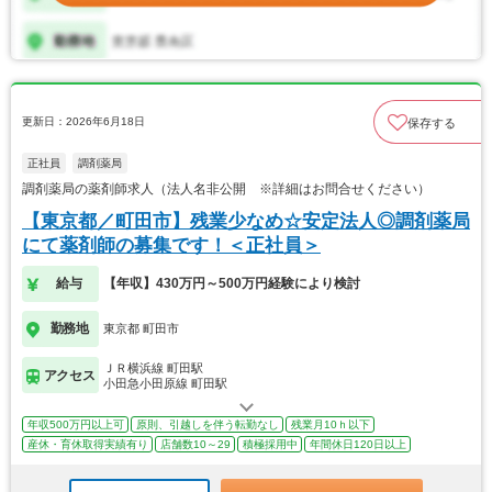
更新日：2026年6月18日
保存する
正社員
調剤薬局
調剤薬局の薬剤師求人（法人名非公開 ※詳細はお問合せください）
【東京都／町田市】残業少なめ☆安定法人◎調剤薬局
にて薬剤師の募集です！＜正社員＞
給与
【年収】430万円～500万円経験により検討
勤務地
東京都 町田市
ＪＲ横浜線 町田駅
アクセス
小田急小田原線 町田駅
年収500万円以上可
原則、引越しを伴う転勤なし
残業月10ｈ以下
産休・育休取得実績有り
店舗数10～29
積極採用中
年間休日120日以上