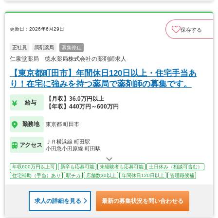
更新日：2026年6月29日
保存する
正社員
調剤薬局
募集停止
仁泉堂薬局 徳永薬局株式会社の薬剤師求人
【東京都町田市】年間休日120日以上・住宅手当あ
り！在宅に強みを持つ薬局で薬剤師の募集です。
【月収】36.0万円以上
給与
【年収】440万円～600万円
勤務地
東京都 町田市
ＪＲ横浜線 町田駅
アクセス
小田急小田原線 町田駅
年収600万円以上可
新卒も応募可能
未経験者も応募可能
土日休み（相談可含む）
住宅補助（手当）あり
駅チカ
店舗数30以上
年間休日120日以上
管理職候補
求人の詳細を見る
最新の募集状況を問い合わせる