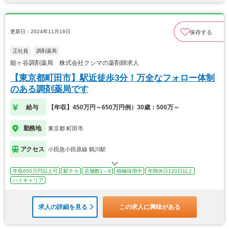
更新日：2024年11月16日
保存する
正社員
調剤薬局
能ヶ谷調剤薬局 株式会社クシマの薬剤師求人
【東京都町田市】駅近徒歩3分！万全なフォロー体制
のある調剤薬局です
給与
【年収】450万円～650万円例）30歳：500万～
勤務地
東京都 町田市
アクセス
小田急小田原線 鶴川駅
年収650万円以上可
駅チカ
店舗数1～9
積極採用中
年間休日120日以上
ハイキャリア
求人の詳細を見る
この求人に興味がある