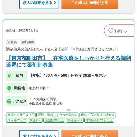
求人の詳細を見る
この求人に興味がある
更新日：2025年9月1日
保存する
正社員
調剤薬局
調剤薬局の薬剤師求人（法人名非公開 ※詳細はお問合せください）
【東京都町田市】 在宅医療をしっかりと行える調剤
薬局にて薬剤師募集
給与
【年収】450万円～500万円程度 30歳～モデル
勤務地
東京都 町田市
ＪＲ横浜線 町田駅
アクセス
小田急小田原線 町田駅
年収500万円以上可
原則、引越しを伴う転勤なし
産休・育休取得実績有り
スキルアップ
車通勤可
店舗数30以上
積極採用中
年間休日120日以上
求人の詳細を見る
この求人に興味がある