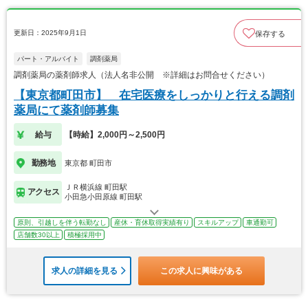
更新日：2025年9月1日
保存する
パート・アルバイト
調剤薬局
調剤薬局の薬剤師求人（法人名非公開 ※詳細はお問合せください）
【東京都町田市】 在宅医療をしっかりと行える調剤
薬局にて薬剤師募集
給与
【時給】2,000円～2,500円
勤務地
東京都 町田市
ＪＲ横浜線 町田駅
アクセス
小田急小田原線 町田駅
原則、引越しを伴う転勤なし
産休・育休取得実績有り
スキルアップ
車通勤可
店舗数30以上
積極採用中
求人の詳細を見る
この求人に興味がある