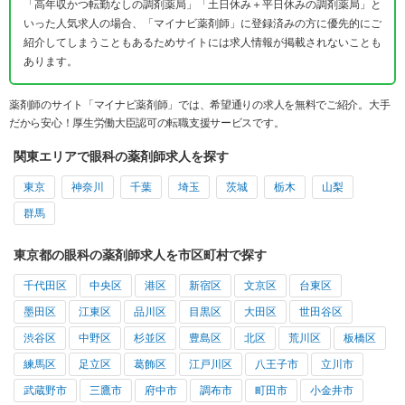
「高年収かつ転勤なしの調剤薬局」「土日休み＋平日休みの調剤薬局」と
いった人気求人の場合、「マイナビ薬剤師」に登録済みの方に優先的にご
紹介してしまうこともあるためサイトには求人情報が掲載されないことも
あります。
薬剤師のサイト「マイナビ薬剤師」では、希望通りの求人を無料でご紹介。大手
だから安心！厚生労働大臣認可の転職支援サービスです。
関東エリアで眼科の薬剤師求人を探す
東京
神奈川
千葉
埼玉
茨城
栃木
山梨
群馬
東京都の眼科の薬剤師求人を市区町村で探す
千代田区
中央区
港区
新宿区
文京区
台東区
墨田区
江東区
品川区
目黒区
大田区
世田谷区
渋谷区
中野区
杉並区
豊島区
北区
荒川区
板橋区
練馬区
足立区
葛飾区
江戸川区
八王子市
立川市
武蔵野市
三鷹市
府中市
調布市
町田市
小金井市