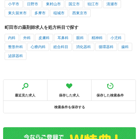
小平市
日野市
東村山市
国立市
狛江市
清瀬市
東久留米市
多摩市
稲城市
西東京市
町田市の薬剤師求人を処方科目で探す
内科
外科
皮膚科
耳鼻科
眼科
精神科
小児科
整形外科
心療内科
総合科目
消化器科
循環器科
歯科
泌尿器科
最近見た求人
保存した求人
保存した検索条件
検索条件を保存する