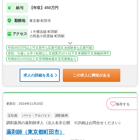
給与
【年収】450万円
勤務地
東京都 町田市
ＪＲ横浜線 町田駅
アクセス
小田急小田原線 町田駅
年収450万円以上可
新卒も応募可能
未経験者も応募可能
原則、引越しを伴う転勤なし
残業月10ｈ以下
車通勤可
積極採用中
年間休日120日以上
管理職候補
在宅業務あり
求人の詳細を見る
この求人に興味がある
更新日：2024年11月10日
保存する
正社員
パート・アルバイト
調剤薬局
調剤薬局の薬剤師求人（法人名非公開 ※詳細はお問合せください）
薬剤師（東京都町田市）