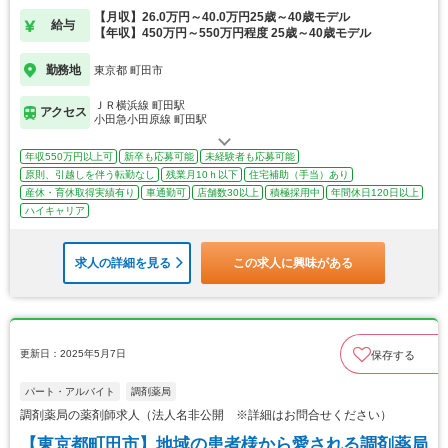
【月収】26.0万円～40.0万円25歳～40歳モデル
給与
【年収】450万円～550万円程度 25歳～40歳モデル
勤務地
東京都 町田市
ＪＲ横浜線 町田駅
アクセス
小田急小田原線 町田駅
年収550万円以上可
新卒も応募可能
未経験者も応募可能
原則、引越しを伴う転勤なし
残業月10ｈ以下
住宅補助（手当）あり
産休・育休取得実績有り
車通勤可
店舗数30以上
積極採用中
年間休日120日以上
ハイキャリア
求人の詳細を見る
この求人に興味がある
更新日：2025年5月7日
保存する
パート・アルバイト
調剤薬局
調剤薬局の薬剤師求人（法人名非公開 ※詳細はお問合せください）
【東京都町田市】地域の患者様から愛される調剤薬局