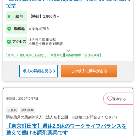
です
給与
【時給】1,800円～
勤務地
東京都 町田市
ＪＲ横浜線 町田駅
アクセス
小田急小田原線 町田駅
原則、引越しを伴う転勤なし
車通勤可
積極採用中
管理職候補
求人の詳細を見る
この求人に興味がある
更新日：2025年5月7日
保存する
正社員
調剤薬局
調剤薬局の薬剤師求人（法人名非公開 ※詳細はお問合せください）
【東京町田市】週休2.5休のワークライフバランスを
整えて働ける調剤薬局です