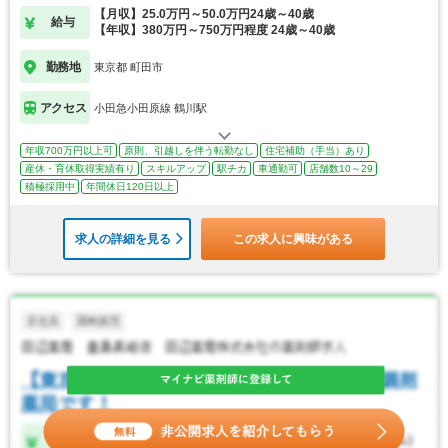
【月収】25.0万円～50.0万円24歳～40歳
給与
【年収】380万円～750万円程度 24歳～40歳
勤務地
東京都 町田市
アクセス
小田急小田原線 鶴川駅
年収700万円以上可
原則、引越しを伴う転勤なし
住宅補助（手当）あり
産休・育休取得実績有り
スキルアップ
駅チカ
車通勤可
店舗数10～29
積極採用中
年間休日120日以上
求人の詳細を見る
この求人に興味がある