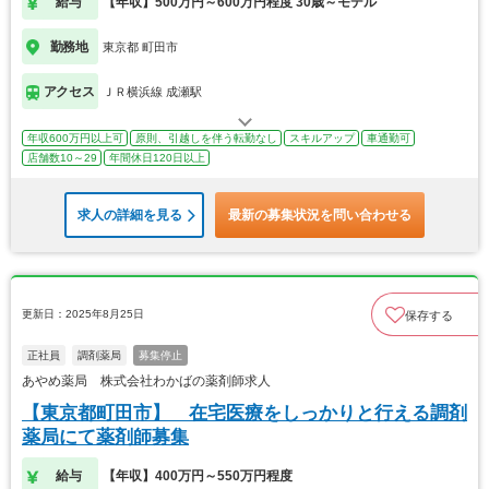
給与
【年収】500万円～600万円程度 30歳～モデル
勤務地
東京都 町田市
アクセス
ＪＲ横浜線 成瀬駅
年収600万円以上可
原則、引越しを伴う転勤なし
スキルアップ
車通勤可
店舗数10～29
年間休日120日以上
求人の詳細を見る
最新の募集状況を問い合わせる
更新日：2025年8月25日
保存する
正社員
調剤薬局
募集停止
あやめ薬局 株式会社わかばの薬剤師求人
【東京都町田市】 在宅医療をしっかりと行える調剤
薬局にて薬剤師募集
給与
【年収】400万円～550万円程度