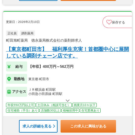
更新日：2026年2月10日
保存する
正社員
調剤薬局
町田旭町薬局 徳永薬局株式会社の薬剤師求人
【東京都町田市】 福利厚生充実！首都圏中心に展開
している調剤チェーン店です。
給与
【年収】400万円～562万円
勤務地
東京都 町田市
ＪＲ横浜線 町田駅
アクセス
小田急小田原線 町田駅
年収550万円以上可
土日休み（相談可含む）
残業月10ｈ以下
住宅補助（手当）あり
店舗数30以上
積極採用中
在宅業務あり
求人の詳細を見る
この求人に興味がある