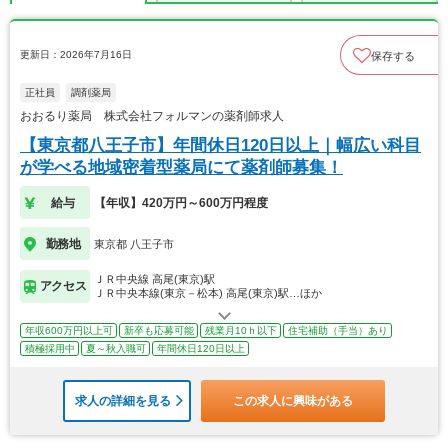
更新日：2026年7月16日
保存する
正社員
調剤薬局
おおるり薬局 株式会社フォルマンの薬剤師求人
【東京都八王子市】年間休日120日以上｜幅広い科目
が学べる地域密着型薬局にて薬剤師募集！
給与
【年収】420万円～600万円程度
勤務地
東京都 八王子市
ＪＲ中央線 高尾(東京)駅
アクセス
ＪＲ中央本線(東京－松本) 高尾(東京)駅…ほか
年収600万円以上可
新卒も応募可能
残業月10ｈ以下
住宅補助（手当）あり
積極採用中
夏～秋入職可
年間休日120日以上
求人の詳細を見る
この求人に興味がある