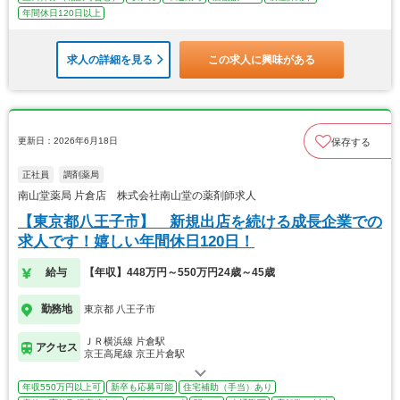
年間休日120日以上
求人の詳細を見る
この求人に興味がある
更新日：2026年6月18日
保存する
正社員
調剤薬局
南山堂薬局 片倉店 株式会社南山堂の薬剤師求人
【東京都八王子市】 新規出店を続ける成長企業での
求人です！嬉しい年間休日120日！
給与
【年収】448万円～550万円24歳～45歳
勤務地
東京都 八王子市
ＪＲ横浜線 片倉駅
アクセス
京王高尾線 京王片倉駅
年収550万円以上可
新卒も応募可能
住宅補助（手当）あり