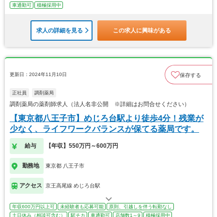
車通勤可
積極採用中
求人の詳細を見る
この求人に興味がある
更新日：2024年11月10日
保存する
正社員
調剤薬局
調剤薬局の薬剤師求人（法人名非公開 ※詳細はお問合せください）
【東京都八王子市】めじろ台駅より徒歩4分！残業が
少なく、ライフワークバランスが保てる薬局です。
給与
【年収】550万円～600万円
勤務地
東京都 八王子市
アクセス
京王高尾線 めじろ台駅
年収600万円以上可
未経験者も応募可能
原則、引越しを伴う転勤なし
土日休み（相談可含む）
駅チカ
車通勤可
店舗数1～9
積極採用中