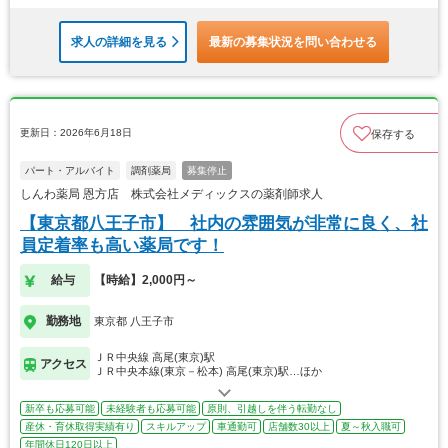
求人の詳細を見る
最新の募集状況を問い合わせる
更新日：2026年6月18日
保存する
パート・アルバイト
調剤薬局
募集停止
しんわ薬局 恩方店 株式会社メディックスの薬剤師求人
【東京都八王子市】 社内の雰囲気が非常に良く、社
員定着率も高い薬局です！
給与
【時給】2,000円～
勤務地
東京都 八王子市
ＪＲ中央線 高尾(東京)駅
アクセス
ＪＲ中央本線(東京－松本) 高尾(東京)駅…ほか
新卒も応募可能
未経験者も応募可能
原則、引越しを伴う転勤なし
産休・育休取得実績有り
スキルアップ
車通勤可
店舗数30以上
夏～秋入職可
年間休日120日以上