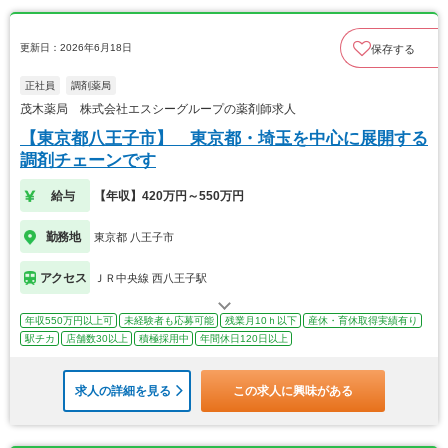
更新日：2026年6月18日
保存する
正社員
調剤薬局
茂木薬局 株式会社エスシーグループの薬剤師求人
【東京都八王子市】 東京都・埼玉を中心に展開する
調剤チェーンです
給与
【年収】420万円～550万円
勤務地
東京都 八王子市
アクセス
ＪＲ中央線 西八王子駅
年収550万円以上可
未経験者も応募可能
残業月10ｈ以下
産休・育休取得実績有り
駅チカ
店舗数30以上
積極採用中
年間休日120日以上
求人の詳細を見る
この求人に興味がある