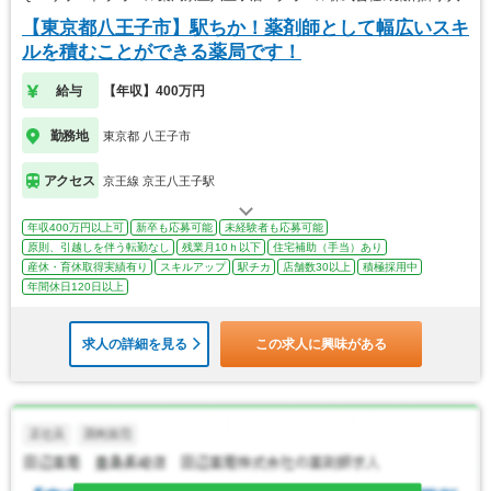
【東京都八王子市】駅ちか！薬剤師として幅広いスキ
ルを積むことができる薬局です！
給与
【年収】400万円
勤務地
東京都 八王子市
アクセス
京王線 京王八王子駅
年収400万円以上可
新卒も応募可能
未経験者も応募可能
原則、引越しを伴う転勤なし
残業月10ｈ以下
住宅補助（手当）あり
産休・育休取得実績有り
スキルアップ
駅チカ
店舗数30以上
積極採用中
年間休日120日以上
求人の詳細を見る
この求人に興味がある