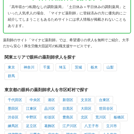
「高年収かつ転勤なしの調剤薬局」「土日休み＋平日休みの調剤薬局」と
いった人気求人の場合、「マイナビ薬剤師」に登録済みの方に優先的にご
紹介してしまうこともあるためサイトには求人情報が掲載されないことも
あります。
薬剤師のサイト「マイナビ薬剤師」では、希望通りの求人を無料でご紹介。大手
だから安心！厚生労働大臣認可の転職支援サービスです。
関東エリアで眼科の薬剤師求人を探す
東京
神奈川
千葉
埼玉
茨城
栃木
山梨
群馬
東京都の眼科の薬剤師求人を市区町村で探す
千代田区
中央区
港区
新宿区
文京区
台東区
墨田区
江東区
品川区
目黒区
大田区
世田谷区
渋谷区
中野区
杉並区
豊島区
北区
荒川区
板橋区
練馬区
足立区
葛飾区
江戸川区
八王子市
立川市