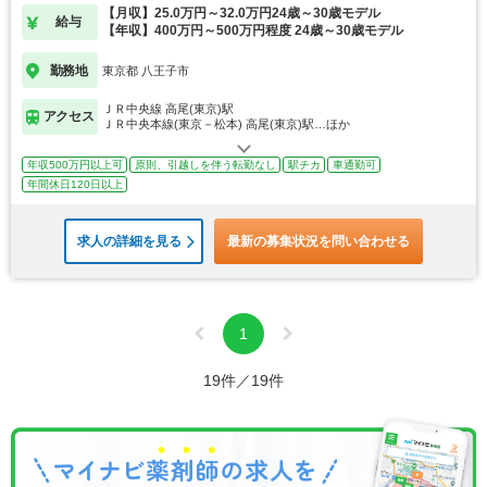
【月収】25.0万円～32.0万円24歳～30歳モデル
給与
【年収】400万円～500万円程度 24歳～30歳モデル
勤務地
東京都 八王子市
ＪＲ中央線 高尾(東京)駅
アクセス
ＪＲ中央本線(東京－松本) 高尾(東京)駅…ほか
年収500万円以上可
原則、引越しを伴う転勤なし
駅チカ
車通勤可
年間休日120日以上
求人の詳細を見る
最新の募集状況を問い合わせる
1
19件／19件