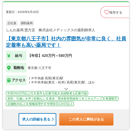
更新日：2026年6月18日
保存する
正社員
調剤薬局
しんわ薬局 恩方店 株式会社メディックスの薬剤師求人
【東京都八王子市】社内の雰囲気が非常に良く、社員
定着率も高い薬局です！
給与
【年収】420万円～580万円
勤務地
東京都 八王子市
ＪＲ中央線 高尾(東京)駅
アクセス
ＪＲ中央本線(東京－松本) 高尾(東京)駅…ほか
年収550万円以上可
新卒も応募可能
未経験者も応募可能
原則、引越しを伴う転勤なし
産休・育休取得実績有り
スキルアップ
車通勤可
店舗数30以上
積極採用中
年間休日120日以上
求人の詳細を見る
この求人に興味がある