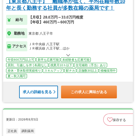
【東京都八王子】 離職率が低く、平均在籍年数10
年と長く勤務する社員が多数在籍の薬局です！
【月収】28.0万円～33.0万円程度
給与
【年収】460万円～600万円
勤務地
東京都 八王子市
ＪＲ中央線 八王子駅
アクセス
ＪＲ横浜線 八王子駅…ほか
年収600万円以上可
新卒も応募可能
未経験者も応募可能
原則、引越しを伴う転勤なし
残業月10ｈ以下
住宅補助（手当）あり
産休・育休取得実績有り
スキルアップ
駅チカ
店舗数30以上
積極採用中
夏～秋入職可
求人の詳細を見る
この求人に興味がある
更新日：2026年8月5日
保存する
正社員
調剤薬局