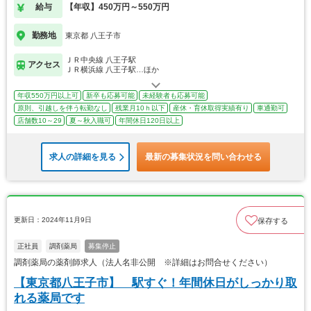
給与
【年収】450万円～550万円
勤務地
東京都 八王子市
ＪＲ中央線 八王子駅
アクセス
ＪＲ横浜線 八王子駅…ほか
年収550万円以上可
新卒も応募可能
未経験者も応募可能
原則、引越しを伴う転勤なし
残業月10ｈ以下
産休・育休取得実績有り
車通勤可
店舗数10～29
夏～秋入職可
年間休日120日以上
求人の詳細を見る
最新の募集状況を問い合わせる
更新日：2024年11月9日
保存する
正社員
調剤薬局
募集停止
調剤薬局の薬剤師求人（法人名非公開 ※詳細はお問合せください）
【東京都八王子市】 駅すぐ！年間休日がしっかり取
れる薬局です