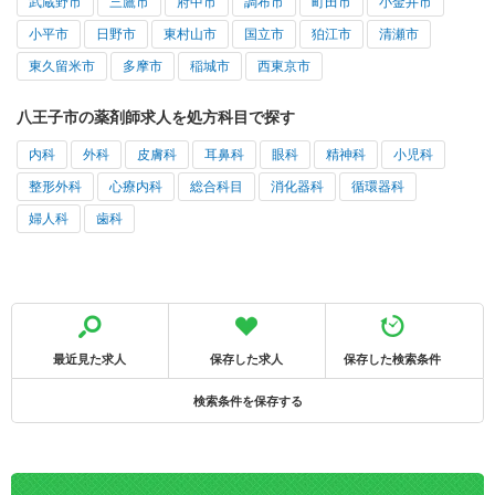
武蔵野市
三鷹市
府中市
調布市
町田市
小金井市
小平市
日野市
東村山市
国立市
狛江市
清瀬市
東久留米市
多摩市
稲城市
西東京市
八王子市の薬剤師求人を処方科目で探す
内科
外科
皮膚科
耳鼻科
眼科
精神科
小児科
整形外科
心療内科
総合科目
消化器科
循環器科
婦人科
歯科
最近見た求人
保存した求人
保存した検索条件
検索条件を保存する