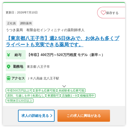
更新日：2026年7月10日
保存する
正社員
調剤薬局
うつき薬局 有限会社インフィニティの薬剤師求人
【東京都八王子市】週2.5日休みで、お休みも多くプ
ライベートも充実できる薬局です。
給与
【年収】400万円～520万円程度 モデル（新卒～）
勤務地
東京都 八王子市
アクセス
ＪＲ八高線 北八王子駅
年収500万円以上可
新卒も応募可能
未経験者も応募可能
原則、引越しを伴う転勤なし
車通勤可
店舗数1～9
積極採用中
年間休日120日以上
求人の詳細を見る
この求人に興味がある