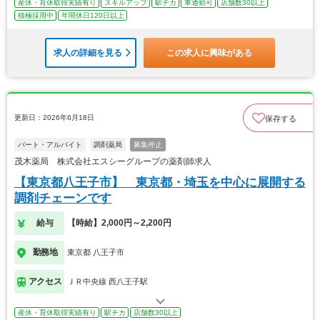
産休・育休取得実績有り
スキルアップ
駅チカ
車通勤可
店舗数30以上
積極採用中
年間休日120日以上
求人の詳細を見る
この求人に興味がある
更新日：2026年6月18日
保存する
パート・アルバイト
調剤薬局
募集停止
茂木薬局 株式会社エスシーグループの薬剤師求人
【東京都八王子市】 東京都・埼玉を中心に展開する
調剤チェーンです
給与
【時給】2,000円～2,200円
勤務地
東京都 八王子市
アクセス
ＪＲ中央線 西八王子駅
産休・育休取得実績有り
駅チカ
店舗数30以上