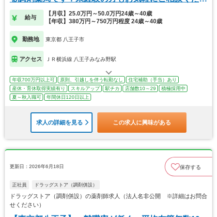
い♪
【月収】25.0万円～50.0万円24歳～40歳
給与
【年収】380万円～750万円程度 24歳～40歳
勤務地
東京都 八王子市
アクセス
ＪＲ横浜線 八王子みなみ野駅
年収700万円以上可
原則、引越しを伴う転勤なし
住宅補助（手当）あり
産休・育休取得実績有り
スキルアップ
駅チカ
店舗数10～29
積極採用中
夏～秋入職可
年間休日120日以上
求人の詳細を見る
この求人に興味がある
更新日：2026年6月18日
保存する
正社員
ドラッグストア（調剤併設）
ドラッグストア（調剤併設）の薬剤師求人（法人名非公開 ※詳細はお問合
せください）