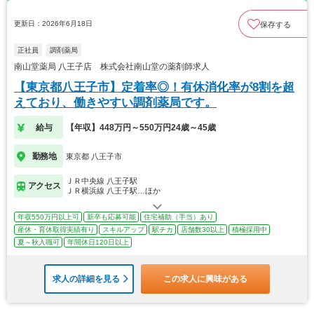
更新日：2026年6月18日
保存する
正社員
調剤薬局
南山堂薬局 八王子店 株式会社南山堂の薬剤師求人
【東京都八王子市】定着率◎！有休消化率が8割を超
えており、働きやすい調剤薬局です。
給与
【年収】448万円～550万円24歳～45歳
勤務地
東京都 八王子市
ＪＲ中央線 八王子駅
アクセス
ＪＲ横浜線 八王子駅…ほか
年収550万円以上可
新卒も応募可能
住宅補助（手当）あり
産休・育休取得実績有り
スキルアップ
駅チカ
店舗数30以上
積極採用中
夏～秋入職可
年間休日120日以上
求人の詳細を見る
この求人に興味がある