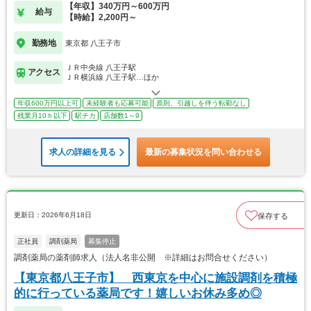
【年収】340万円～600万円
給与
【時給】2,200円～
勤務地
東京都 八王子市
ＪＲ中央線 八王子駅
アクセス
ＪＲ横浜線 八王子駅…ほか
年収600万円以上可
未経験者も応募可能
原則、引越しを伴う転勤なし
残業月10ｈ以下
駅チカ
店舗数1～9
求人の詳細を見る
最新の募集状況を問い合わせる
更新日：2026年6月18日
保存する
正社員
調剤薬局
募集停止
調剤薬局の薬剤師求人（法人名非公開 ※詳細はお問合せください）
【東京都八王子市】 西東京を中心に施設調剤を積極
的に行っている薬局です！嬉しいお休み多め◎