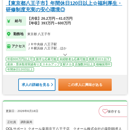
【東京都八王子市】年間休日120日以上☆福利厚生・
研修制度充実の安心環境◎
【月収】26.2万円～41.0万円
給与
【年収】393万円～600万円
勤務地
東京都 八王子市
ＪＲ中央線 八王子駅
アクセス
ＪＲ横浜線 八王子駅…ほか
年収600万円以上可
新卒も応募可能
未経験者も応募可能
残業月10ｈ以下
産休・育休取得実績有り
スキルアップ
駅チカ
店舗数30以上
積極採用中
年間休日120日以上
求人の詳細を見る
この求人に興味がある
更新日：2026年6月18日
保存する
正社員
調剤薬局
QOLサポート クオール薬局京王八王子店 クオール株式会社の薬剤師求人