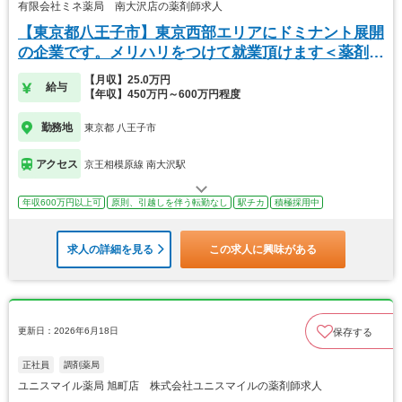
有限会社ミネ薬局 南大沢店の薬剤師求人
【東京都八王子市】東京西部エリアにドミナント展開
の企業です。メリハリをつけて就業頂けます＜薬剤師
＞
【月収】25.0万円
給与
【年収】450万円～600万円程度
勤務地
東京都 八王子市
アクセス
京王相模原線 南大沢駅
年収600万円以上可
原則、引越しを伴う転勤なし
駅チカ
積極採用中
求人の詳細を見る
この求人に興味がある
更新日：2026年6月18日
保存する
正社員
調剤薬局
ユニスマイル薬局 旭町店 株式会社ユニスマイルの薬剤師求人