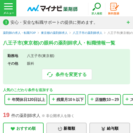
!
安心・安全な転職サポートの提供に努めます。
薬剤師の求人・転職TOP
東京都の薬剤師求人
八王子市の薬剤師求人
八王子市(東京都)
八王子市(東京都)の眼科の薬剤師求人・転職情報一覧
勤務地
八王子市(東京都)
その他
眼科
条件を変更する
人気のこだわり条件を追加する
年間休日120日以上
残業月10ｈ以下
店舗数10～29
19
件の薬剤師求人
※ 非公開求人を除く
おすすめ順
新着順
給与順