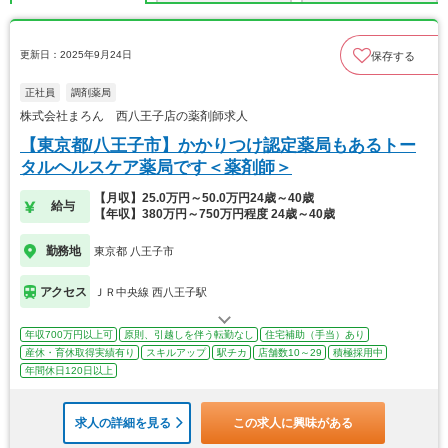
更新日：2025年9月24日
保存する
正社員
調剤薬局
株式会社まろん 西八王子店の薬剤師求人
【東京都/八王子市】かかりつけ認定薬局もあるトー
タルヘルスケア薬局です＜薬剤師＞
【月収】25.0万円～50.0万円24歳～40歳
給与
【年収】380万円～750万円程度 24歳～40歳
勤務地
東京都 八王子市
アクセス
ＪＲ中央線 西八王子駅
年収700万円以上可
原則、引越しを伴う転勤なし
住宅補助（手当）あり
産休・育休取得実績有り
スキルアップ
駅チカ
店舗数10～29
積極採用中
年間休日120日以上
求人の詳細を見る
この求人に興味がある