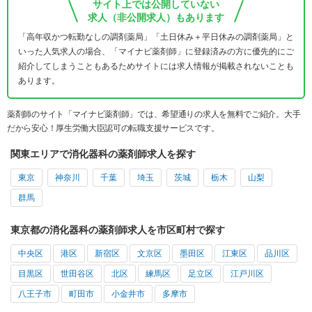
サイト上では公開していない
求人（非公開求人）もあります
「高年収かつ転勤なしの調剤薬局」「土日休み＋平日休みの調剤薬局」と
いった人気求人の場合、「マイナビ薬剤師」に登録済みの方に優先的にご
紹介してしまうこともあるためサイトには求人情報が掲載されないことも
あります。
薬剤師のサイト「マイナビ薬剤師」では、希望通りの求人を無料でご紹介。大手
だから安心！厚生労働大臣認可の転職支援サービスです。
関東エリアで消化器科の薬剤師求人を探す
東京
神奈川
千葉
埼玉
茨城
栃木
山梨
群馬
東京都の消化器科の薬剤師求人を市区町村で探す
中央区
港区
新宿区
文京区
墨田区
江東区
品川区
目黒区
世田谷区
北区
練馬区
足立区
江戸川区
八王子市
町田市
小金井市
多摩市