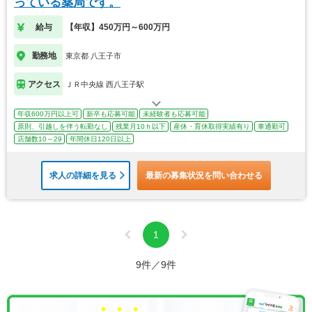
っている薬局です。
給与
【年収】450万円～600万円
勤務地
東京都 八王子市
アクセス
ＪＲ中央線 西八王子駅
年収600万円以上可
新卒も応募可能
未経験者も応募可能
原則、引越しを伴う転勤なし
残業月10ｈ以下
産休・育休取得実績有り
車通勤可
店舗数10～29
年間休日120日以上
求人の詳細を見る
最新の募集状況を問い合わせる
1
9件／9件