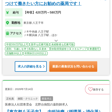
つけて働きたい方にお勧めの薬局です！
給与
【年収】420万円～580万円
勤務地
東京都 八王子市
ＪＲ中央線 八王子駅
アクセス
ＪＲ横浜線 八王子駅…ほか
年収550万円以上可
新卒も応募可能
未経験者も応募可能
原則、引越しを伴う転勤なし
産休・育休取得実績有り
スキルアップ
車通勤可
店舗数30以上
年間休日120日以上
求人の詳細を見る
最新の募集状況を問い合わせる
更新日：2026年7月14日
保存する
正社員
病院・クリニック
募集停止
医療法人社団青雲会 北野台病院の薬剤師求人
【東京都八王子市】 内科診療（循環器・消化器）、