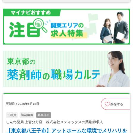
東京都
の
更新日：2026年6月18日
保存する
正社員
調剤薬局
募集停止
しんわ薬局 上壱分方店 株式会社メディックスの薬剤師求人
【東京都八王子市】アットホームな環境でメリハリを