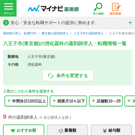
!
安心・安全な転職サポートの提供に努めます。
薬剤師の求人・転職TOP
東京都の薬剤師求人
八王子市の薬剤師求人
八王子市(東京都)
八王子市(東京都)の消化器科の薬剤師求人・転職情報一覧
勤務地
八王子市(東京都)
その他
消化器科
条件を変更する
人気のこだわり条件を追加する
年間休日120日以上
残業月10ｈ以下
店舗数10～29
9
件の薬剤師求人
※ 非公開求人を除く
おすすめ順
新着順
給与順