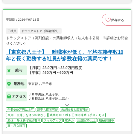
更新日：2026年6月18日
保存する
正社員
ドラッグストア（調剤併設）
ドラッグストア（調剤併設）の薬剤師求人（法人名非公開 ※詳細はお問合
せください）
【東京都八王子】 離職率が低く、平均在籍年数10
年と長く勤務する社員が多数在籍の薬局です！
【月収】28.0万円～33.0万円程度
給与
【年収】460万円～600万円
勤務地
東京都 八王子市
ＪＲ中央線 八王子駅
アクセス
ＪＲ横浜線 八王子駅…ほか
年収600万円以上可
新卒も応募可能
未経験者も応募可能
原則、引越しを伴う転勤なし
残業月10ｈ以下
住宅補助（手当）あり
産休・育休取得実績有り
スキルアップ
駅チカ
店舗数30以上
積極採用中
夏～秋入職可