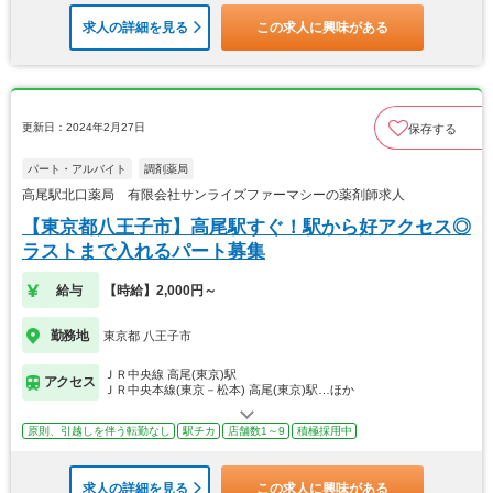
求人の詳細を見る
この求人に興味がある
更新日：2024年2月27日
保存する
パート・アルバイト
調剤薬局
高尾駅北口薬局 有限会社サンライズファーマシーの薬剤師求人
【東京都八王子市】高尾駅すぐ！駅から好アクセス◎
ラストまで入れるパート募集
給与
【時給】2,000円～
勤務地
東京都 八王子市
ＪＲ中央線 高尾(東京)駅
アクセス
ＪＲ中央本線(東京－松本) 高尾(東京)駅…ほか
原則、引越しを伴う転勤なし
駅チカ
店舗数1～9
積極採用中
求人の詳細を見る
この求人に興味がある