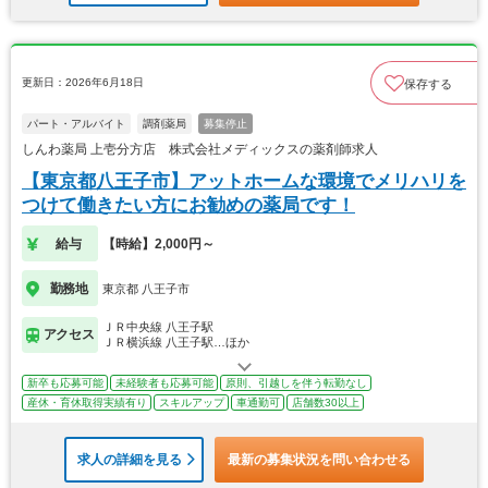
更新日：2026年6月18日
保存する
パート・アルバイト
調剤薬局
募集停止
しんわ薬局 上壱分方店 株式会社メディックスの薬剤師求人
【東京都八王子市】アットホームな環境でメリハリを
つけて働きたい方にお勧めの薬局です！
給与
【時給】2,000円～
勤務地
東京都 八王子市
ＪＲ中央線 八王子駅
アクセス
ＪＲ横浜線 八王子駅…ほか
新卒も応募可能
未経験者も応募可能
原則、引越しを伴う転勤なし
産休・育休取得実績有り
スキルアップ
車通勤可
店舗数30以上
求人の詳細を見る
最新の募集状況を問い合わせる