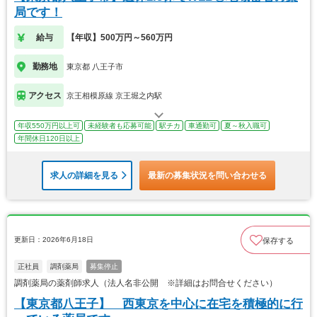
局です！
給与
【年収】500万円～560万円
勤務地
東京都 八王子市
アクセス
京王相模原線 京王堀之内駅
年収550万円以上可
未経験者も応募可能
駅チカ
車通勤可
夏～秋入職可
年間休日120日以上
求人の詳細を見る
最新の募集状況を問い合わせる
更新日：2026年6月18日
保存する
正社員
調剤薬局
募集停止
調剤薬局の薬剤師求人（法人名非公開 ※詳細はお問合せください）
【東京都八王子】 西東京を中心に在宅を積極的に行