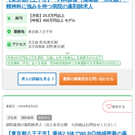
精神科に強みを持つ病院の薬剤師求人
【月収】25.0万円以上
給与
【年収】400万円以上 モデル
勤務地
東京都 八王子市
京王線 長沼(東京)駅
アクセス
京王高尾線 北野(東京)駅
年収400万円以上可
原則、引越しを伴う転勤なし
残業月10ｈ以下
住宅補助（手当）あり
産休・育休取得実績有り
車通勤可
年間休日120日以上
求人の詳細を見る
最新の募集状況を問い合わせる
更新日：2026年8月4日
保存する
正社員
調剤薬局
募集停止
調剤薬局の薬剤師求人（法人名非公開 ※詳細はお問合せください）
【東京都八王子市】週休2.5休でWLB◎地域密着の薬