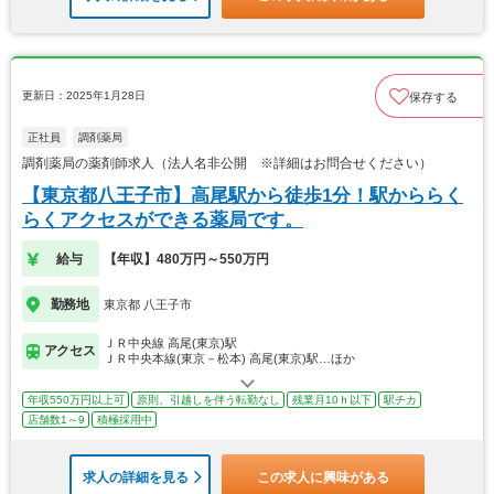
更新日：2025年1月28日
保存する
正社員
調剤薬局
調剤薬局の薬剤師求人（法人名非公開 ※詳細はお問合せください）
【東京都八王子市】高尾駅から徒歩1分！駅かららく
らくアクセスができる薬局です。
給与
【年収】480万円～550万円
勤務地
東京都 八王子市
ＪＲ中央線 高尾(東京)駅
アクセス
ＪＲ中央本線(東京－松本) 高尾(東京)駅…ほか
年収550万円以上可
原則、引越しを伴う転勤なし
残業月10ｈ以下
駅チカ
店舗数1～9
積極採用中
求人の詳細を見る
この求人に興味がある