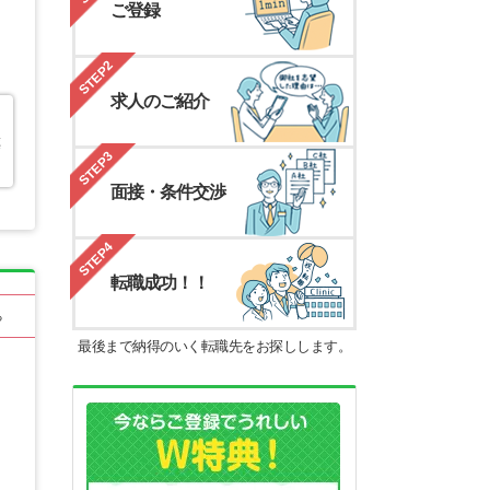
ご登録
STEP2
求人のご紹介
薬
STEP3
面接・条件交渉
STEP4
転職成功！！
る
最後まで納得のいく転職先をお探しします。