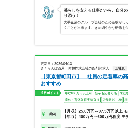
暮らしを支える仕事だから、自分の
り添う！
大手企業のグループ会社のため基盤がし
くことが出来ます。きめ細やかな研修を
更新日：2026/04/13
さくらんぼ薬局 伸和株式会社の薬剤師求人
正社員
【東京都町田市】 社員の定着率の高
おすすめ
注目ポイント
年収600万円以上可
新卒も応募可能
未経
産休・育休取得実績有り
店舗数10～29
積
【月収】25.0万円～37.5万円以上 
給与
【年収】400万円～600万円程度 モ