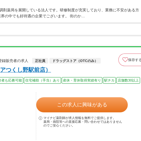
ア・調剤薬局を展開している法人です。研修制度が充実しており、業務に不安がある方
界の中でも好待遇の企業でございます。 街のか…
保存す
登録販売者の求人
正社員
ドラッグストア（OTCのみ）
アつくし野駅前店）
験者も応募可能
住宅補助（手当）あり
産休・育休取得実績有り
駅チカ
店舗数30以上
この求人に興味がある
マイナビ薬剤師が求人情報を無料でご提供します。
薬局・病院等への直接応募・問い合わせではありません
のでご安心ください。