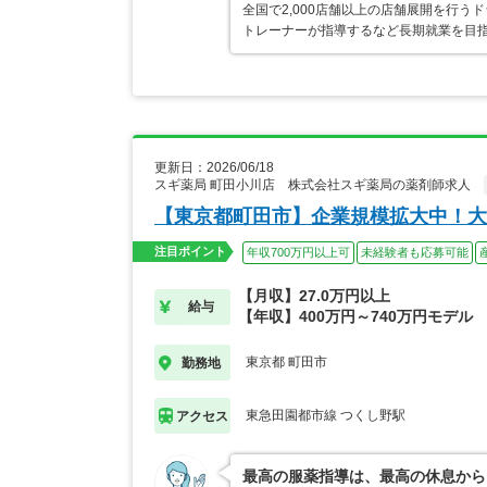
全国で2,000店舗以上の店舗展開を行
トレーナーが指導するなど長期就業を目指
更新日：2026/06/18
スギ薬局 町田小川店 株式会社スギ薬局の薬剤師求人
【東京都町田市】企業規模拡大中！大
注目ポイント
年収700万円以上可
未経験者も応募可能
【月収】27.0万円以上
給与
【年収】400万円～740万円モデル
東京都 町田市
勤務地
東急田園都市線 つくし野駅
アクセス
最高の服薬指導は、最高の休息から