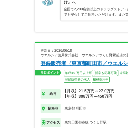
け』へ
全国で2,200店舗以上のドラッグスト
でも安心してご勤務いただけます。また業
更新日：2026/06/18
ウエルシア薬局株式会社 ウエルシアつくし野駅前店の
登録販売者（東京都町田市／ウエルシ
注目ポイント
年収450万円以上可
新卒も応募可能
未経
登録販売者の求人
積極採用中
【月収】21.5万円～27.0万円
給与
【年収】308万円～450万円
東京都 町田市
勤務地
東急田園都市線 つくし野駅
アクセス