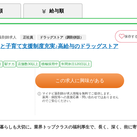
順
給与順
保存す
薬剤師求人
正社員
ドラッグストア（調剤併設）
と子育て支援制度充実♪高給与のドラッグストア
り
駅チカ
店舗数30以上
積極採用中
年間休日120日以上
この求人に興味がある
マイナビ薬剤師が求人情報を無料でご提供します。
薬局・病院等への直接応募・問い合わせではありません
のでご安心ください。
暮らしも大切に。業界トップクラスの福利厚生で、長く、深く、街に寄