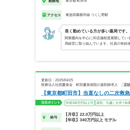
東京都 町田市
勤務地
東急田園都市線 つくし野駅
アクセス
長く勤めている方が多い薬局です。
関東圏内を中心に30店舗程度展開してい
局経営に取り組んでいます。社員の有給休
更新日：2025/04/25
医療法人社団慶泉会 町田慶泉病院の薬剤師求人
正
【東京都町田市】当直なしの二次救急
注目ポイント
年収300万円以上可
原則、引越しを伴う転
【月収】22.0万円以上
給与
【年収】340万円以上 モデル