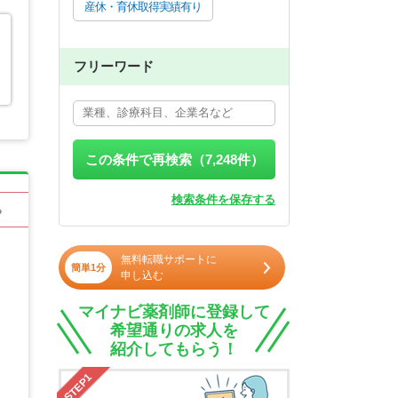
産休・育休取得実績有り
フリーワード
この条件で再検索（
7,248
件）
検索条件を保存する
る
無料転職サポートに
簡単1分
申し込む
マイナビ薬剤師に登録して
希望通りの求人を
紹介してもらう！
STEP1