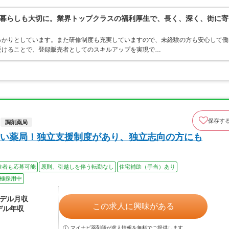
暮らしも大切に。業界トップクラスの福利厚生で、長く、深く、街に寄
っかりとしています。また研修制度も充実していますので、未経験の方も安心して働
受けることで、登録販売者としてのスキルアップを実現で…
保存す
調剤薬局
い薬局！独立支援制度があり、独立志向の方にも
験者も応募可能
原則、引越しを伴う転勤なし
住宅補助（手当）あり
極採用中
モデル月収
この求人に興味がある
デル年収
マイナビ薬剤師が求人情報を無料でご提供します。