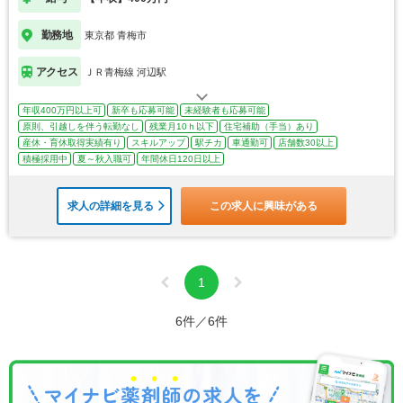
勤務地
東京都 青梅市
アクセス
ＪＲ青梅線 河辺駅
年収400万円以上可
新卒も応募可能
未経験者も応募可能
原則、引越しを伴う転勤なし
残業月10ｈ以下
住宅補助（手当）あり
産休・育休取得実績有り
スキルアップ
駅チカ
車通勤可
店舗数30以上
積極採用中
夏～秋入職可
年間休日120日以上
求人の詳細を見る
この求人に興味がある
1
6件／6件