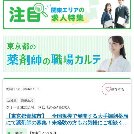
東京都
の
更新日：2026年6月18日
保存する
正社員
調剤薬局
クオール株式会社 河辺店の薬剤師求人
【東京都青梅市】 全国規模で展開する大手調剤薬局
にて薬剤師の募集！未経験の方もお気軽にご相談くだ
さい
給与
【年収】400万円