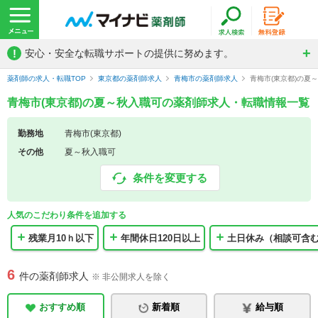
!
安心・安全な転職サポートの提供に努めます。
薬剤師の求人・転職TOP
東京都の薬剤師求人
青梅市の薬剤師求人
青梅市(東京都)の夏
青梅市(東京都)の夏～秋入職可の薬剤師求人・転職情報一覧
勤務地
青梅市(東京都)
その他
夏～秋入職可
条件を変更する
人気のこだわり条件を追加する
残業月10ｈ以下
年間休日120日以上
土日休み（相談可含
6
件の薬剤師求人
※ 非公開求人を除く
おすすめ順
新着順
給与順