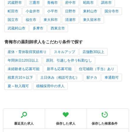
武蔵野市
三鷹市
青梅市
府中市
昭島市
調布市
町田市
小金井市
小平市
日野市
東村山市
国分寺市
国立市
福生市
東大和市
清瀬市
東久留米市
武蔵村山市
多摩市
西東京市
青梅市の薬剤師求人をこだわり条件で探す
産休・育休取得実績有り
スキルアップ
店舗数30以上
年間休日120日以上
原則、引越しを伴う転勤なし
未経験者も応募可能
新卒も応募可能
住宅補助（手当）あり
残業月10ｈ以下
土日休み（相談可含む）
駅チカ
車通勤可
夏～秋入職可
積極採用中の求人
最近見た求人
保存した求人
保存した検索条件