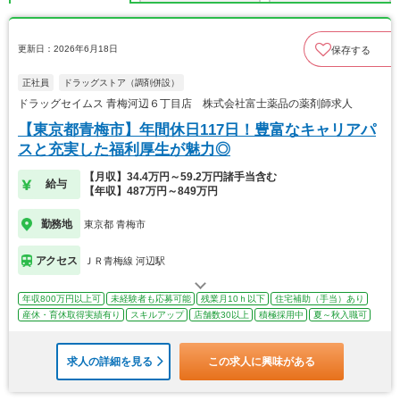
更新日：2026年6月18日
保存する
正社員
ドラッグストア（調剤併設）
ドラッグセイムス 青梅河辺６丁目店 株式会社富士薬品の薬剤師求人
【東京都青梅市】年間休日117日！豊富なキャリアパ
スと充実した福利厚生が魅力◎
【月収】34.4万円～59.2万円諸手当含む
給与
【年収】487万円～849万円
勤務地
東京都 青梅市
アクセス
ＪＲ青梅線 河辺駅
年収800万円以上可
未経験者も応募可能
残業月10ｈ以下
住宅補助（手当）あり
産休・育休取得実績有り
スキルアップ
店舗数30以上
積極採用中
夏～秋入職可
求人の詳細を見る
この求人に興味がある