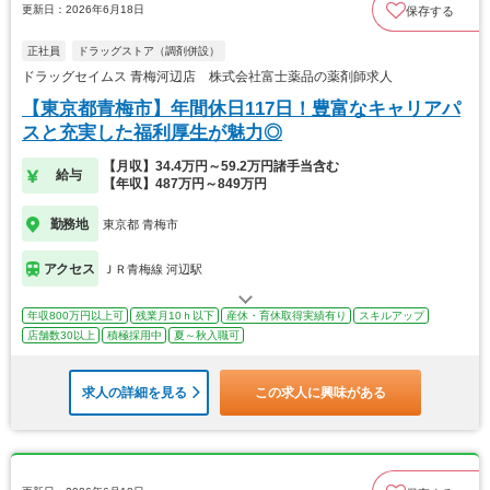
更新日：2026年6月18日
保存する
正社員
ドラッグストア（調剤併設）
ドラッグセイムス 青梅河辺店 株式会社富士薬品の薬剤師求人
【東京都青梅市】年間休日117日！豊富なキャリアパ
スと充実した福利厚生が魅力◎
【月収】34.4万円～59.2万円諸手当含む
給与
【年収】487万円～849万円
勤務地
東京都 青梅市
アクセス
ＪＲ青梅線 河辺駅
年収800万円以上可
残業月10ｈ以下
産休・育休取得実績有り
スキルアップ
店舗数30以上
積極採用中
夏～秋入職可
求人の詳細を見る
この求人に興味がある