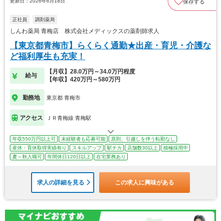
更新日：2026年6月18日
保存する
正社員
調剤薬局
しんわ薬局 青梅店 株式会社メディックスの薬剤師求人
【東京都青梅市】らくらく通勤★出産・育児・介護な
ど福利厚生も充実！
【月収】28.0万円～34.0万円程度
給与
【年収】420万円～580万円
勤務地
東京都 青梅市
アクセス
ＪＲ青梅線 青梅駅
年収550万円以上可
未経験者も応募可能
原則、引越しを伴う転勤なし
産休・育休取得実績有り
スキルアップ
駅チカ
店舗数30以上
積極採用中
夏～秋入職可
年間休日120日以上
在宅業務あり
求人の詳細を見る
この求人に興味がある