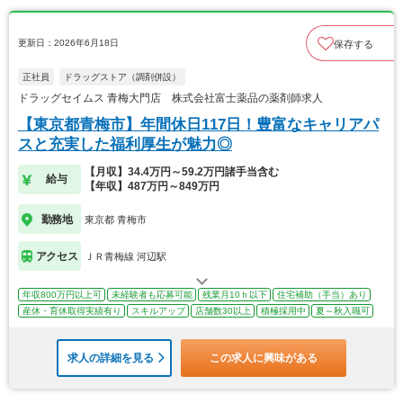
更新日：2026年6月18日
保存する
正社員
ドラッグストア（調剤併設）
ドラッグセイムス 青梅大門店 株式会社富士薬品の薬剤師求人
【東京都青梅市】年間休日117日！豊富なキャリアパ
スと充実した福利厚生が魅力◎
【月収】34.4万円～59.2万円諸手当含む
給与
【年収】487万円～849万円
勤務地
東京都 青梅市
アクセス
ＪＲ青梅線 河辺駅
年収800万円以上可
未経験者も応募可能
残業月10ｈ以下
住宅補助（手当）あり
産休・育休取得実績有り
スキルアップ
店舗数30以上
積極採用中
夏～秋入職可
求人の詳細を見る
この求人に興味がある