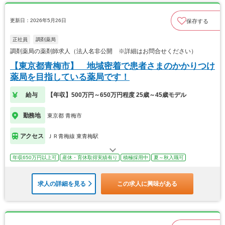
更新日：2026年5月26日
保存する
正社員
調剤薬局
調剤薬局の薬剤師求人（法人名非公開 ※詳細はお問合せください）
【東京都青梅市】 地域密着で患者さまのかかりつけ
薬局を目指している薬局です！
給与
【年収】500万円～650万円程度 25歳～45歳モデル
勤務地
東京都 青梅市
アクセス
ＪＲ青梅線 東青梅駅
年収650万円以上可
産休・育休取得実績有り
積極採用中
夏～秋入職可
求人の詳細を見る
この求人に興味がある