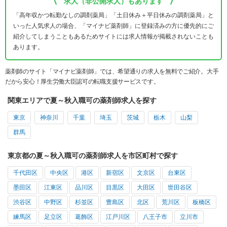
求人（非公開求人）もあります
「高年収かつ転勤なしの調剤薬局」「土日休み＋平日休みの調剤薬局」と
いった人気求人の場合、「マイナビ薬剤師」に登録済みの方に優先的にご
紹介してしまうこともあるためサイトには求人情報が掲載されないことも
あります。
薬剤師のサイト「マイナビ薬剤師」では、希望通りの求人を無料でご紹介。大手
だから安心！厚生労働大臣認可の転職支援サービスです。
関東エリアで夏～秋入職可の薬剤師求人を探す
東京
神奈川
千葉
埼玉
茨城
栃木
山梨
群馬
東京都の夏～秋入職可の薬剤師求人を市区町村で探す
千代田区
中央区
港区
新宿区
文京区
台東区
墨田区
江東区
品川区
目黒区
大田区
世田谷区
渋谷区
中野区
杉並区
豊島区
北区
荒川区
板橋区
練馬区
足立区
葛飾区
江戸川区
八王子市
立川市