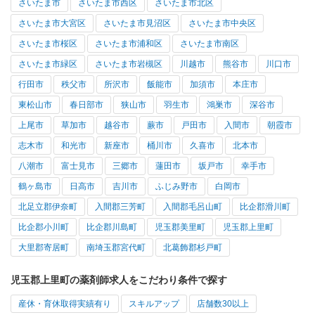
さいたま市
さいたま市西区
さいたま市北区
さいたま市大宮区
さいたま市見沼区
さいたま市中央区
さいたま市桜区
さいたま市浦和区
さいたま市南区
さいたま市緑区
さいたま市岩槻区
川越市
熊谷市
川口市
行田市
秩父市
所沢市
飯能市
加須市
本庄市
東松山市
春日部市
狭山市
羽生市
鴻巣市
深谷市
上尾市
草加市
越谷市
蕨市
戸田市
入間市
朝霞市
志木市
和光市
新座市
桶川市
久喜市
北本市
八潮市
富士見市
三郷市
蓮田市
坂戸市
幸手市
鶴ヶ島市
日高市
吉川市
ふじみ野市
白岡市
北足立郡伊奈町
入間郡三芳町
入間郡毛呂山町
比企郡滑川町
比企郡小川町
比企郡川島町
児玉郡美里町
児玉郡上里町
大里郡寄居町
南埼玉郡宮代町
北葛飾郡杉戸町
児玉郡上里町の薬剤師求人をこだわり条件で探す
産休・育休取得実績有り
スキルアップ
店舗数30以上