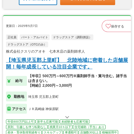
更新日：2025年5月7日
保存する
正社員
パート・アルバイト
ドラッグストア（調剤併設）
ドラッグストア（OTCのみ）
株式会社クスリのアオキ 七本木店の薬剤師求人
【埼玉県児玉郡上里町】 北陸地域に密着した店舗展
開！毎年成長している注目企業です。
【年収】500万円～600万円※薬剤師手当・賞与含む。諸手当
給与
は含まない。
【時給】2,000円～3,000円
勤務地
埼玉県 児玉郡上里町
アクセス
ＪＲ高崎線 神保原駅
年収600万円以上可
新卒も応募可能
未経験者も応募可能
原則、引越しを伴う転勤なし
残業月10ｈ以下
住宅補助（手当）あり
産休・育休取得実績有り
スキルアップ
車通勤可
店舗数30以上
積極採用中