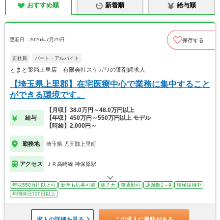
おすすめ順
新着順
給与順
更新日：2026年7月29日
保存する
正社員
パート・アルバイト
とまと薬局上里店 有限会社スケガワの薬剤師求人
【埼玉県上里郡】在宅医療中心で業務に集中すること
ができる環境です。
【月収】38.0万円～48.0万円以上
給与
【年収】450万円～550万円以上 モデル
【時給】2,000円～
勤務地
埼玉県 児玉郡上里町
アクセス
ＪＲ高崎線 神保原駅
年収550万円以上可
新卒も応募可能
駅チカ
車通勤可
店舗数1～9
積極採用中
年間休日120日以上
求人の詳細を見る
この求人に興味がある