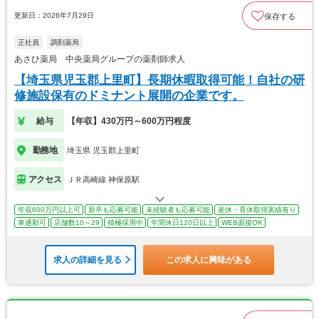
更新日：2026年7月29日
保存する
正社員
調剤薬局
あさひ薬局 中央薬局グループの薬剤師求人
【埼玉県児玉郡上里町】長期休暇取得可能！自社の研
修施設保有のドミナント展開の企業です。
給与
【年収】430万円～600万円程度
勤務地
埼玉県 児玉郡上里町
アクセス
ＪＲ高崎線 神保原駅
年収600万円以上可
新卒も応募可能
未経験者も応募可能
産休・育休取得実績有り
車通勤可
店舗数10～29
積極採用中
年間休日120日以上
WEB面接OK
求人の詳細を見る
この求人に興味がある