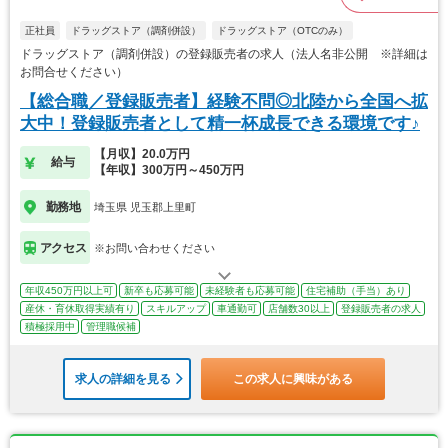
正社員
ドラッグストア（調剤併設）
ドラッグストア（OTCのみ）
ドラッグストア（調剤併設）の登録販売者の求人（法人名非公開 ※詳細は
お問合せください）
【総合職／登録販売者】経験不問◎北陸から全国へ拡
大中！登録販売者として精一杯成長できる環境です♪
【月収】20.0万円
給与
【年収】300万円～450万円
勤務地
埼玉県 児玉郡上里町
アクセス
※お問い合わせください
年収450万円以上可
新卒も応募可能
未経験者も応募可能
住宅補助（手当）あり
産休・育休取得実績有り
スキルアップ
車通勤可
店舗数30以上
登録販売者の求人
積極採用中
管理職候補
求人の詳細を見る
この求人に興味がある