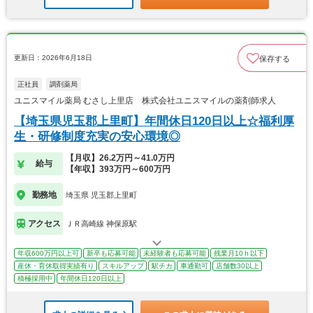
更新日：2026年6月18日
保存する
正社員
調剤薬局
ユニスマイル薬局 むさし上里店 株式会社ユニスマイルの薬剤師求人
【埼玉県児玉郡上里町】年間休日120日以上☆福利厚
生・研修制度充実の安心環境◎
【月収】26.2万円～41.0万円
給与
【年収】393万円～600万円
勤務地
埼玉県 児玉郡上里町
アクセス
ＪＲ高崎線 神保原駅
年収600万円以上可
新卒も応募可能
未経験者も応募可能
残業月10ｈ以下
産休・育休取得実績有り
スキルアップ
駅チカ
車通勤可
店舗数30以上
積極採用中
年間休日120日以上