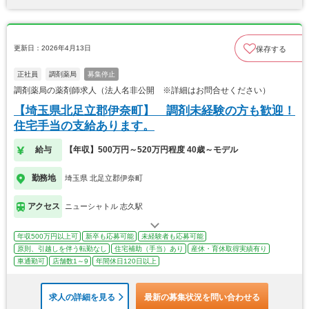
更新日：2026年4月13日
保存する
正社員
調剤薬局
募集停止
調剤薬局の薬剤師求人（法人名非公開 ※詳細はお問合せください）
【埼玉県北足立郡伊奈町】 調剤未経験の方も歓迎！
住宅手当の支給あります。
給与
【年収】500万円～520万円程度 40歳～モデル
勤務地
埼玉県 北足立郡伊奈町
アクセス
ニューシャトル 志久駅
年収500万円以上可
新卒も応募可能
未経験者も応募可能
原則、引越しを伴う転勤なし
住宅補助（手当）あり
産休・育休取得実績有り
車通勤可
店舗数1～9
年間休日120日以上
求人の詳細を見る
最新の募集状況を問い合わせる