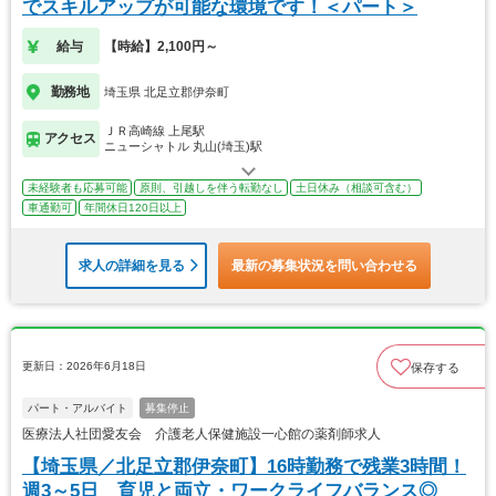
でスキルアップが可能な環境です！＜パート＞
給与
【時給】2,100円～
勤務地
埼玉県 北足立郡伊奈町
ＪＲ高崎線 上尾駅
アクセス
ニューシャトル 丸山(埼玉)駅
未経験者も応募可能
原則、引越しを伴う転勤なし
土日休み（相談可含む）
車通勤可
年間休日120日以上
求人の詳細を見る
最新の募集状況を問い合わせる
更新日：2026年6月18日
保存する
パート・アルバイト
募集停止
医療法人社団愛友会 介護老人保健施設一心館の薬剤師求人
【埼玉県／北足立郡伊奈町】16時勤務で残業3時間！
週3～5日 育児と両立・ワークライフバランス◎