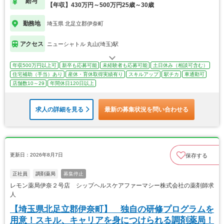
給与
【年収】430万円～500万円25歳～30歳
勤務地
埼玉県 北足立郡伊奈町
アクセス
ニューシャトル 丸山(埼玉)駅
年収500万円以上可
新卒も応募可能
未経験者も応募可能
土日休み（相談可含む）
住宅補助（手当）あり
産休・育休取得実績有り
スキルアップ
駅チカ
車通勤可
店舗数10～29
年間休日120日以上
求人の詳細を見る
最新の募集状況を問い合わせる
更新日：2026年8月7日
保存する
正社員
調剤薬局
募集停止
レモン薬局伊奈２号店 シップヘルスケアファーマシー株式会社の薬剤師求
人
【埼玉県北足立郡伊奈町】 独自の研修プログラムを
用意！スキル、キャリアを身につけられる調剤薬局！