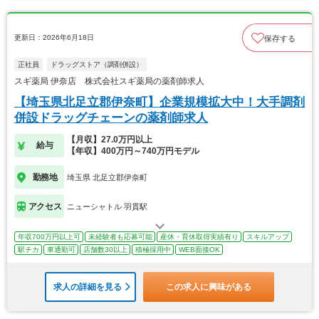
更新日：2026年6月18日
保存する
正社員
ドラッグストア（調剤併設）
スギ薬局 伊奈店 株式会社スギ薬局の薬剤師求人
【埼玉県北足立郡伊奈町】企業規模拡大中！大手調剤
併設ドラッグチェーンの薬剤師求人
【月収】27.0万円以上
給与
【年収】400万円～740万円モデル
勤務地
埼玉県 北足立郡伊奈町
アクセス
ニューシャトル 羽貫駅
年収700万円以上可
未経験者も応募可能
産休・育休取得実績有り
スキルアップ
駅チカ
車通勤可
店舗数30以上
積極採用中
WEB面接OK
求人の詳細を見る
この求人に興味がある