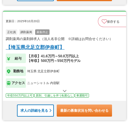
更新日：2025年10月20日
保存する
正社員
調剤薬局
募集停止
調剤薬局の薬剤師求人（法人名非公開 ※詳細はお問合せください）
【埼玉県北足立郡伊奈町】
【月収】41.6万円～50.0万円以上
給与
【年収】500万円～550万円モデル
勤務地
埼玉県 北足立郡伊奈町
アクセス
ニューシャトル 内宿駅
年収550万円以上可
原則、引越しを伴う転勤なし
車通勤可
求人の詳細を見る
最新の募集状況を問い合わせる