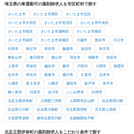
埼玉県の車通勤可の薬剤師求人を市区町村で探す
さいたま市
さいたま市西区
さいたま市北区
さいたま市大宮区
さいたま市見沼区
さいたま市中央区
さいたま市桜区
さいたま市浦和区
さいたま市南区
さいたま市緑区
さいたま市岩槻区
川越市
熊谷市
川口市
行田市
秩父市
所沢市
飯能市
加須市
本庄市
東松山市
春日部市
狭山市
羽生市
鴻巣市
深谷市
上尾市
草加市
越谷市
蕨市
戸田市
入間市
朝霞市
志木市
和光市
新座市
桶川市
久喜市
北本市
八潮市
富士見市
三郷市
蓮田市
坂戸市
幸手市
鶴ヶ島市
日高市
吉川市
ふじみ野市
白岡市
北足立郡伊奈町
入間郡三芳町
入間郡毛呂山町
比企郡滑川町
比企郡小川町
比企郡川島町
児玉郡美里町
児玉郡上里町
大里郡寄居町
南埼玉郡宮代町
北葛飾郡杉戸町
北足立郡伊奈町の薬剤師求人をこだわり条件で探す