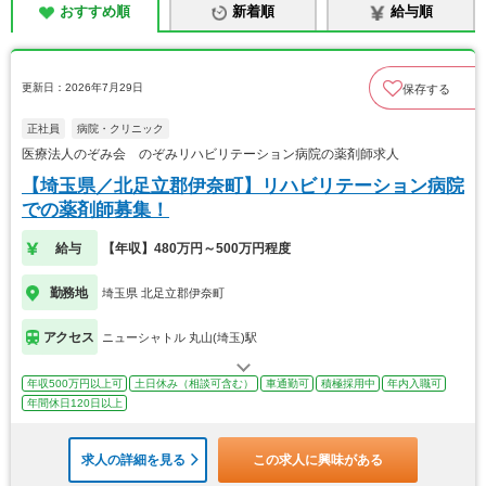
おすすめ順
新着順
給与順
更新日：2026年7月29日
保存する
正社員
病院・クリニック
医療法人のぞみ会 のぞみリハビリテーション病院の薬剤師求人
【埼玉県／北足立郡伊奈町】リハビリテーション病院
での薬剤師募集！
給与
【年収】480万円～500万円程度
勤務地
埼玉県 北足立郡伊奈町
アクセス
ニューシャトル 丸山(埼玉)駅
年収500万円以上可
土日休み（相談可含む）
車通勤可
積極採用中
年内入職可
年間休日120日以上
求人の詳細を見る
この求人に興味がある