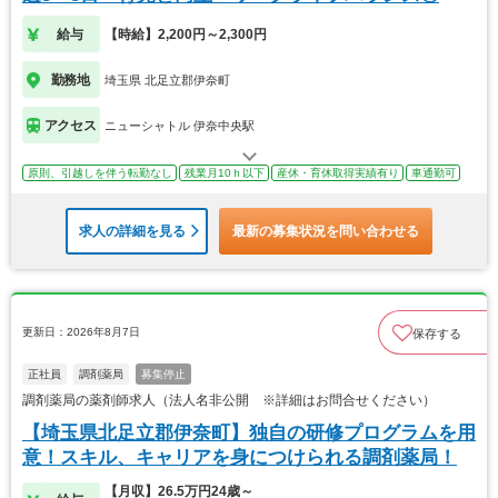
給与
【時給】2,200円～2,300円
勤務地
埼玉県 北足立郡伊奈町
アクセス
ニューシャトル 伊奈中央駅
原則、引越しを伴う転勤なし
残業月10ｈ以下
産休・育休取得実績有り
車通勤可
求人の詳細を見る
最新の募集状況を問い合わせる
更新日：2026年8月7日
保存する
正社員
調剤薬局
募集停止
調剤薬局の薬剤師求人（法人名非公開 ※詳細はお問合せください）
【埼玉県北足立郡伊奈町】独自の研修プログラムを用
意！スキル、キャリアを身につけられる調剤薬局！
【月収】26.5万円24歳～