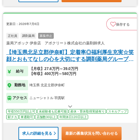
更新日：2026年7月6日
保存する
正社員
調剤薬局
募集停止
薬局アポック 伊奈店 アポクリート株式会社の薬剤師求人
【埼玉県北足立郡伊奈町】定着率◎福利厚生充実☆笑
顔とおもてなしの心を大切にする調剤薬局グループで
す！
【月収】27.6万円～39.0万円
給与
【年収】400万円～580万円
勤務地
埼玉県 北足立郡伊奈町
アクセス
ニューシャトル 羽貫駅
年収550万円以上可
未経験者も応募可能
産休・育休取得実績有り
スキルアップ
駅チカ
車通勤可
店舗数30以上
年間休日120日以上
求人の詳細を見る
最新の募集状況を問い合わせる