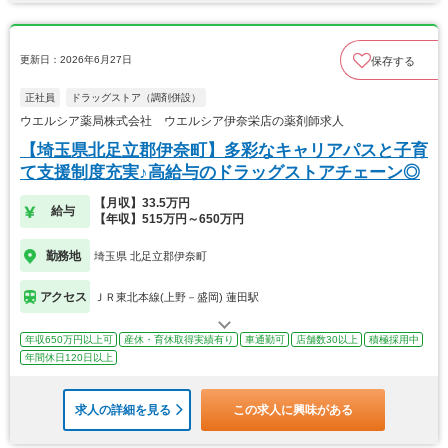
更新日：2026年6月27日
保存する
正社員
ドラッグストア（調剤併設）
ウエルシア薬局株式会社 ウエルシア伊奈栄店の薬剤師求人
【埼玉県北足立郡伊奈町】多彩なキャリアパスと子育
て支援制度充実♪高給与のドラッグストアチェーン◎
【月収】33.5万円
給与
【年収】515万円～650万円
勤務地
埼玉県 北足立郡伊奈町
アクセス
ＪＲ東北本線(上野－盛岡) 蓮田駅
年収650万円以上可
産休・育休取得実績有り
車通勤可
店舗数30以上
積極採用中
年間休日120日以上
求人の詳細を見る
この求人に興味がある