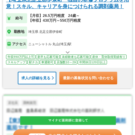
意！スキル、キャリアを身につけられる調剤薬局！
【月収】26.5万円程度 24歳～
給与
【年収】430万円～550万円程度
勤務地
埼玉県 北足立郡伊奈町
アクセス
ニューシャトル 丸山(埼玉)駅
年収550万円以上可
新卒も応募可能
未経験者も応募可能
産休・育休取得実績有り
スキルアップ
駅チカ
車通勤可
店舗数10～29
年間休日120日以上
求人の詳細を見る
最新の募集状況を問い合わせる