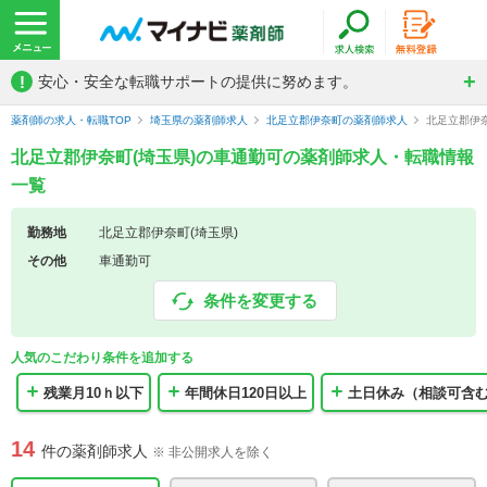
!
安心・安全な転職サポートの提供に努めます。
薬剤師の求人・転職TOP
埼玉県の薬剤師求人
北足立郡伊奈町の薬剤師求人
北足立郡伊
北足立郡伊奈町(埼玉県)の車通勤可の薬剤師求人・転職情報
一覧
勤務地
北足立郡伊奈町(埼玉県)
その他
車通勤可
条件を変更する
人気のこだわり条件を追加する
残業月10ｈ以下
年間休日120日以上
土日休み（相談可含
14
件の薬剤師求人
※ 非公開求人を除く