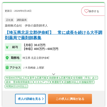
更新日：2026年6月18日
保存する
正社員
調剤薬局
薬樹株式会社 伊奈の薬剤師求人
【埼玉県北足立郡伊奈町】 常に成長を続ける大手調
剤薬局で薬剤師募集
【月収】30.0万円
給与
【年収】400万円～600万円
勤務地
埼玉県 北足立郡伊奈町
アクセス
ＪＲ高崎線 上尾駅
年収600万円以上可
新卒も応募可能
未経験者も応募可能
住宅補助（手当）あり
産休・育休取得実績有り
スキルアップ
車通勤可
店舗数30以上
積極採用中
年間休日120日以上
求人の詳細を見る
この求人に興味がある