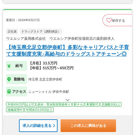
更新日：2026年6月27日
保存する
正社員
ドラッグストア（調剤併設）
ウエルシア薬局株式会社 ウエルシア伊奈町役場前店の薬剤師求人
【埼玉県北足立郡伊奈町】多彩なキャリアパスと子育
て支援制度充実♪高給与のドラッグストアチェーン◎
【月収】33.5万円
給与
【年収】515万円～650万円
勤務地
埼玉県 北足立郡伊奈町
アクセス
ニューシャトル 伊奈中央駅
年収650万円以上可
産休・育休取得実績有り
駅チカ
車通勤可
店舗数30以上
積極採用中
年間休日120日以上
求人の詳細を見る
この求人に興味がある