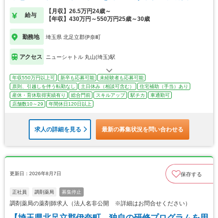
【月収】26.5万円24歳～
給与
【年収】430万円～550万円25歳～30歳
勤務地
埼玉県 北足立郡伊奈町
アクセス
ニューシャトル 丸山(埼玉)駅
年収550万円以上可
新卒も応募可能
未経験者も応募可能
原則、引越しを伴う転勤なし
土日休み（相談可含む）
住宅補助（手当）あり
産休・育休取得実績有り
総合門前
スキルアップ
駅チカ
車通勤可
店舗数10～29
年間休日120日以上
求人の詳細を見る
最新の募集状況を問い合わせる
更新日：2026年8月7日
保存する
正社員
調剤薬局
募集停止
調剤薬局の薬剤師求人（法人名非公開 ※詳細はお問合せください）
【埼玉県北足立郡伊奈町 独自の研修プログラムを用