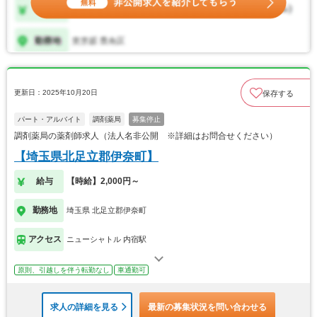
更新日：2025年10月20日
保存する
パート・アルバイト
調剤薬局
募集停止
調剤薬局の薬剤師求人（法人名非公開 ※詳細はお問合せください）
【埼玉県北足立郡伊奈町】
給与
【時給】2,000円～
勤務地
埼玉県 北足立郡伊奈町
アクセス
ニューシャトル 内宿駅
原則、引越しを伴う転勤なし
車通勤可
求人の詳細を見る
最新の募集状況を問い合わせる