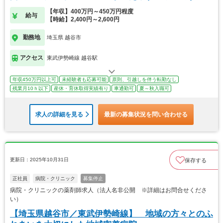
【年収】400万円～450万円程度
給与
【時給】2,400円～2,600円
勤務地
埼玉県 越谷市
アクセス
東武伊勢崎線 越谷駅
年収450万円以上可
未経験者も応募可能
原則、引越しを伴う転勤なし
残業月10ｈ以下
産休・育休取得実績有り
車通勤可
夏～秋入職可
求人の詳細を見る
最新の募集状況を問い合わせる
更新日：2025年10月31日
保存する
正社員
病院・クリニック
募集停止
病院・クリニックの薬剤師求人（法人名非公開 ※詳細はお問合せくださ
い）
【埼玉県越谷市／東武伊勢崎線】 地域の方々とのふ