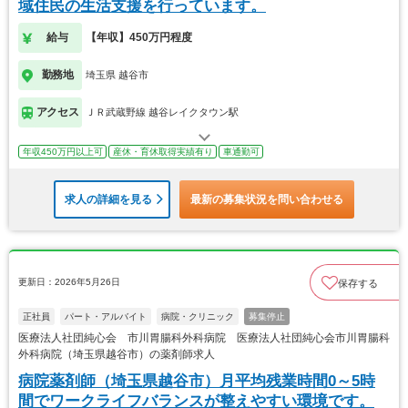
域住民の生活支援を行っています。
給与
【年収】450万円程度
勤務地
埼玉県 越谷市
アクセス
ＪＲ武蔵野線 越谷レイクタウン駅
年収450万円以上可
産休・育休取得実績有り
車通勤可
求人の詳細を見る
最新の募集状況を問い合わせる
更新日：2026年5月26日
保存する
正社員
パート・アルバイト
病院・クリニック
募集停止
医療法人社団純心会 市川胃腸科外科病院 医療法人社団純心会市川胃腸科
外科病院（埼玉県越谷市）の薬剤師求人
病院薬剤師（埼玉県越谷市）月平均残業時間0～5時
間でワークライフバランスが整えやすい環境です。