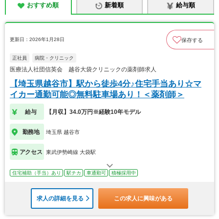
おすすめ順
新着順
給与順
更新日：2026年1月28日
保存する
正社員
病院・クリニック
医療法人社団信英会 越谷大袋クリニックの薬剤師求人
【埼玉県越谷市】駅から徒歩4分♪住宅手当あり☆マ
イカー通勤可能◎無料駐車場あり！＜薬剤師＞
給与
【月収】34.0万円※経験10年モデル
勤務地
埼玉県 越谷市
アクセス
東武伊勢崎線 大袋駅
住宅補助（手当）あり
駅チカ
車通勤可
積極採用中
求人の詳細を見る
この求人に興味がある