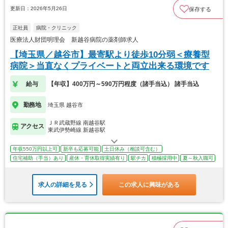
更新日：2026年5月26日
保存する
正社員
病院・クリニック
医療法人財団明理会 新越谷病院の薬剤師求人
【埼玉県／越谷市】最寄駅より徒歩10分弱＜療養型
病院＞当直なくプライベートと両立出来る環境です
給与
【年収】400万円～590万円程度（諸手当込） 諸手当込
勤務地
埼玉県 越谷市
ＪＲ武蔵野線 南越谷駅
アクセス
東武伊勢崎線 新越谷駅
年収550万円以上可
新卒も応募可能
土日休み（相談可含む）
住宅補助（手当）あり
産休・育休取得実績有り
駅チカ
積極採用中
夏～秋入職可
求人の詳細を見る
この求人に興味がある