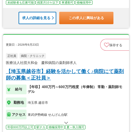
未経験者も応募可能
残業月10ｈ以下
車通勤可
積極採用中
求人の詳細を見る
この求人に興味がある
更新日：2026年6月23日
保存する
正社員
病院・クリニック
医療法人社団大和会 慶和病院の薬剤師求人
【埼玉県越谷市】経験を活かして働く♪病院にて薬剤
師の募集＜正社員＞
【年収】400万円～600万円程度（年俸制） 常勤・薬剤師モ
給与
デル
勤務地
埼玉県 越谷市
アクセス
東武伊勢崎線 せんげん台駅
年収600万円以上可
駅チカ
積極採用中
夏～秋入職可