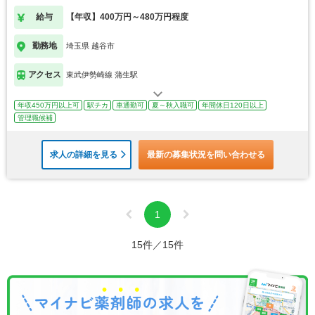
給与
【年収】400万円～480万円程度
勤務地
埼玉県 越谷市
アクセス
東武伊勢崎線 蒲生駅
年収450万円以上可
駅チカ
車通勤可
夏～秋入職可
年間休日120日以上
管理職候補
求人の詳細を見る
最新の募集状況を問い合わせる
1
15件／15件