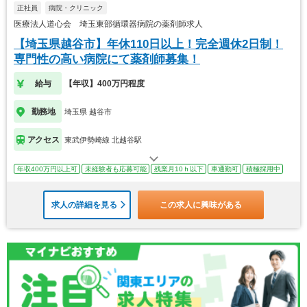
正社員
病院・クリニック
医療法人道心会 埼玉東部循環器病院の薬剤師求人
【埼玉県越谷市】年休110日以上！完全週休2日制！
専門性の高い病院にて薬剤師募集！
給与
【年収】400万円程度
勤務地
埼玉県 越谷市
アクセス
東武伊勢崎線 北越谷駅
年収400万円以上可
未経験者も応募可能
残業月10ｈ以下
車通勤可
積極採用中
求人の詳細を見る
この求人に興味がある