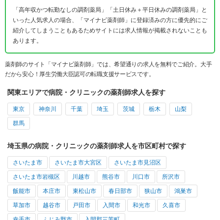
「高年収かつ転勤なしの調剤薬局」「土日休み＋平日休みの調剤薬局」と
いった人気求人の場合、「マイナビ薬剤師」に登録済みの方に優先的にご
紹介してしまうこともあるためサイトには求人情報が掲載されないことも
あります。
薬剤師のサイト「マイナビ薬剤師」では、希望通りの求人を無料でご紹介。大手
だから安心！厚生労働大臣認可の転職支援サービスです。
関東エリアで病院・クリニックの薬剤師求人を探す
東京
神奈川
千葉
埼玉
茨城
栃木
山梨
群馬
埼玉県の病院・クリニックの薬剤師求人を市区町村で探す
さいたま市
さいたま市大宮区
さいたま市見沼区
さいたま市岩槻区
川越市
熊谷市
川口市
所沢市
飯能市
本庄市
東松山市
春日部市
狭山市
鴻巣市
草加市
越谷市
戸田市
入間市
和光市
久喜市
幸手市
ふじみ野市
入間郡三芳町