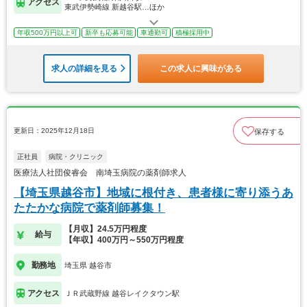
アクセス
東武伊勢崎線 新越谷駅…ほか
年収500万円以上可
新卒も応募可能
車通勤可
積極採用中
求人の詳細を見る
この求人に興味がある
更新日：2025年12月18日
保存する
正社員
病院・クリニック
医療法人社団俊睿会 南埼玉病院の薬剤師求人
【埼玉県越谷市】地域に根付き、患者様に寄り添うあ
たたかな病院で薬剤師募集！
【月収】24.5万円程度
給与
【年収】400万円～550万円程度
勤務地
埼玉県 越谷市
アクセス
ＪＲ武蔵野線 越谷レイクタウン駅