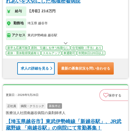
れあいを大切にした地域密着病院
給与
【月収】23.6万円
勤務地
埼玉県 越谷市
アクセス
東武伊勢崎線 越谷駅
新卒も応募可能
原則、引越しを伴う転勤なし
住宅補助（手当）あり
産休・育休取得実績有り
スキルアップ
車通勤可
年間休日120日以上
求人の詳細を見る
最新の募集状況を問い合わせる
更新日：2026年5月26日
保存する
正社員
病院・クリニック
募集停止
医療法人社団南越谷病院の薬剤師求人
【埼玉県越谷市】東武伊勢崎線「新越谷駅」、JR武
蔵野線 「南越谷駅」の病院にて常勤募集！