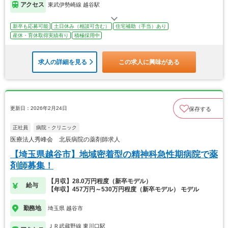
アクセス
東武伊勢崎線 越谷駅
新卒も応募可能
土日休み（相談可含む）
住宅補助（手当）あり
産休・育休取得実績有り
積極採用中
求人の詳細を見る
この求人に興味がある
更新日：2026年2月24日
保存する
正社員
病院・クリニック
医療法人秀峰会 北辰病院の薬剤師求人
【埼玉県越谷市】地域密着型の精神科急性期病院で薬
剤師募集！
【月収】28.0万円程度（新卒モデル）
給与
【年収】457万円～530万円程度（新卒モデル） モデル
勤務地
埼玉県 越谷市
ＪＲ武蔵野線 東川口駅