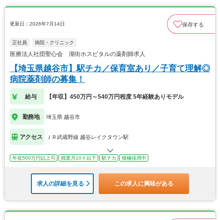
更新日：2026年7月14日
保存する
正社員
病院・クリニック
医療法人社団聖心会 湖街ホスピタルの薬剤師求人
【埼玉県越谷市】駅チカ／保育室あり／子育て理解◎
病院薬剤師の募集！
給与
【年収】450万円～540万円程度 5年経験ありモデル
勤務地
埼玉県 越谷市
アクセス
ＪＲ武蔵野線 越谷レイクタウン駅
年収500万円以上可
残業月10ｈ以下
駅チカ
積極採用中
求人の詳細を見る
この求人に興味がある