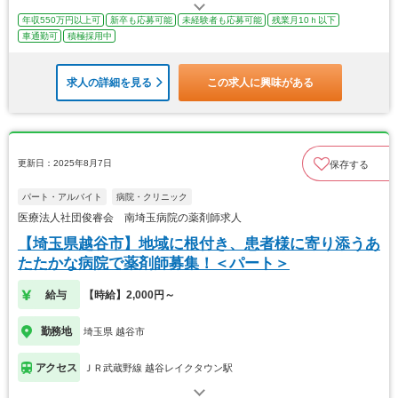
年収550万円以上可
新卒も応募可能
未経験者も応募可能
残業月10ｈ以下
車通勤可
積極採用中
求人の詳細を見る
この求人に興味がある
更新日：2025年8月7日
保存する
パート・アルバイト
病院・クリニック
医療法人社団俊睿会 南埼玉病院の薬剤師求人
【埼玉県越谷市】地域に根付き、患者様に寄り添うあ
たたかな病院で薬剤師募集！＜パート＞
給与
【時給】2,000円～
勤務地
埼玉県 越谷市
アクセス
ＪＲ武蔵野線 越谷レイクタウン駅