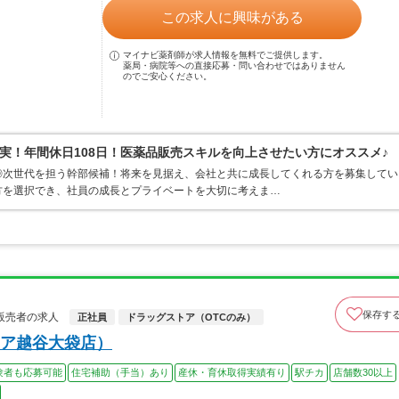
この求人に興味がある
マイナビ薬剤師が求人情報を無料でご提供します。
薬局・病院等への直接応募・問い合わせではありません
のでご安心ください。
実！年間休日108日！医薬品販売スキルを向上させたい方にオススメ♪
◎次世代を担う幹部候補！将来を見据え、会社と共に成長してくれる方を募集してい
方を選択でき、社員の成長とプライベートを大切に考えま…
保存す
販売者の求人
正社員
ドラッグストア（OTCのみ）
ア越谷大袋店）
験者も応募可能
住宅補助（手当）あり
産休・育休取得実績有り
駅チカ
店舗数30以上