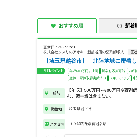
おすすめ順
新着
更新日：2025/05/07
株式会社クスリのアオキ 新越谷店の薬剤師求人
正
【埼玉県越谷市】 北陸地域に密着し
注目ポイント
年収600万円以上可
新卒も応募可能
未経
産休・育休取得実績有り
スキルアップ
車
【年収】500万円～600万円※薬剤
給与
む。諸手当は含まない。
埼玉県 越谷市
勤務地
ＪＲ武蔵野線 南越谷駅
アクセス