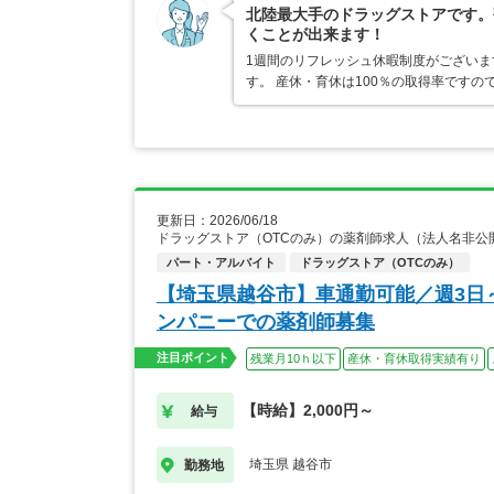
北陸最大手のドラッグストアです。
くことが出来ます！
1週間のリフレッシュ休暇制度がござい
す。 産休・育休は100％の取得率です
更新日：2026/06/18
ドラッグストア（OTCのみ）の薬剤師求人（法人名非公
パート・アルバイト
ドラッグストア（OTCのみ）
【埼玉県越谷市】車通勤可能／週3日
ンパニーでの薬剤師募集
注目ポイント
残業月10ｈ以下
産休・育休取得実績有り
【時給】2,000円～
給与
埼玉県 越谷市
勤務地