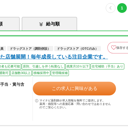
1
順
給与順
保存す
社員
ドラッグストア（調剤併設）
ドラッグストア（OTCのみ）
た店舗展開！毎年成長している注目企業です。
験者も応募可能
原則、引越しを伴う転勤なし
残業月10ｈ以下
住宅補助（手当）あり
通勤可
店舗数30以上
積極採用中
管理職候補
師手当・賞与含
この求人に興味がある
マイナビ薬剤師が求人情報を無料でご提供します。
薬局・病院等への直接応募・問い合わせではありません
のでご安心ください。