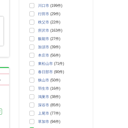
川口市
(199件)
行田市
(29件)
秩父市
(22件)
所沢市
(163件)
飯能市
(27件)
加須市
(39件)
本庄市
(56件)
東松山市
(71件)
春日部市
(90件)
る
狭山市
(50件)
羽生市
(16件)
鴻巣市
(38件)
深谷市
(85件)
可
上尾市
(77件)
草加市
(94件)