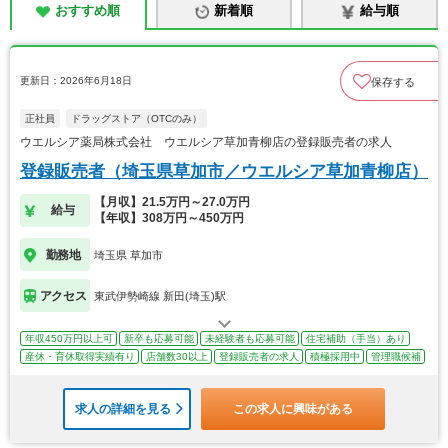
おすすめ順
新着順
給与順
更新日：2026年6月18日
保存する
正社員
ドラッグストア（OTCのみ）
ウエルシア薬局株式会社 ウエルシア草加青柳店の登録販売者の求人
登録販売者（埼玉県草加市／ウエルシア草加青柳店）
【月収】21.5万円～27.0万円
給与
【年収】308万円～450万円
勤務地
埼玉県 草加市
アクセス
東武伊勢崎線 新田(埼玉)駅
年収450万円以上可
新卒も応募可能
未経験者も応募可能
住宅補助（手当）あり
産休・育休取得実績有り
店舗数30以上
登録販売者の求人
積極採用中
管理職候補
求人の詳細を見る
この求人に興味がある