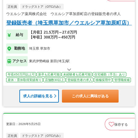
正社員
ドラッグストア（OTCのみ）
ウエルシア薬局株式会社 ウエルシア草加原町店の登録販売者の求人
登録販売者（埼玉県草加市／ウエルシア草加原町店）
【月収】21.5万円～27.0万円
給与
【年収】308万円～450万円
勤務地
埼玉県 草加市
アクセス
東武伊勢崎線 新田(埼玉)駅
年収450万円以上可
新卒も応募可能
未経験者も応募可能
住宅補助（手当）あり
産休・育休取得実績有り
店舗数30以上
登録販売者の求人
積極採用中
管理職候補
求人の詳細を見る
この求人に興味がある
更新日：2026年5月25日
保存する
正社員
ドラッグストア（OTCのみ）