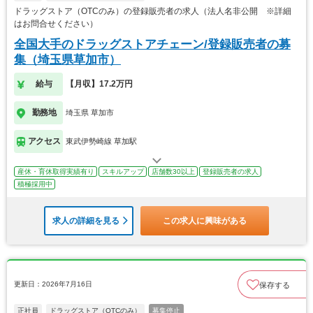
ドラッグストア（OTCのみ）の登録販売者の求人（法人名非公開 ※詳細
はお問合せください）
全国大手のドラッグストアチェーン/登録販売者の募
集（埼玉県草加市）
給与
【月収】17.2万円
勤務地
埼玉県 草加市
アクセス
東武伊勢崎線 草加駅
産休・育休取得実績有り
スキルアップ
店舗数30以上
登録販売者の求人
積極採用中
求人の詳細を見る
この求人に興味がある
更新日：2026年7月16日
保存する
正社員
ドラッグストア（OTCのみ）
募集停止