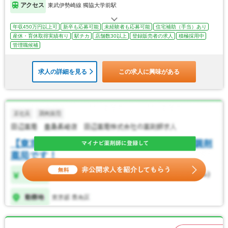
アクセス
東武伊勢崎線 獨協大学前駅
年収450万円以上可
新卒も応募可能
未経験者も応募可能
住宅補助（手当）あり
産休・育休取得実績有り
駅チカ
店舗数30以上
登録販売者の求人
積極採用中
管理職候補
求人の詳細を見る
この求人に興味がある