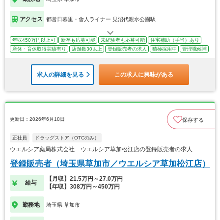
アクセス
都営日暮里・舎人ライナー 見沼代親水公園駅
年収450万円以上可
新卒も応募可能
未経験者も応募可能
住宅補助（手当）あり
産休・育休取得実績有り
店舗数30以上
登録販売者の求人
積極採用中
管理職候補
求人の詳細を見る
この求人に興味がある
更新日：2026年6月18日
保存する
正社員
ドラッグストア（OTCのみ）
ウエルシア薬局株式会社 ウエルシア草加松江店の登録販売者の求人
登録販売者（埼玉県草加市／ウエルシア草加松江店）
【月収】21.5万円～27.0万円
給与
【年収】308万円～450万円
勤務地
埼玉県 草加市