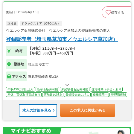
更新日：2026年6月18日
保存する
正社員
ドラッグストア（OTCのみ）
ウエルシア薬局株式会社 ウエルシア草加店の登録販売者の求人
登録販売者（埼玉県草加市／ウエルシア草加店）
【月収】21.5万円～27.0万円
給与
【年収】308万円～450万円
勤務地
埼玉県 草加市
アクセス
東武伊勢崎線 草加駅
年収450万円以上可
新卒も応募可能
未経験者も応募可能
住宅補助（手当）あり
産休・育休取得実績有り
店舗数30以上
登録販売者の求人
積極採用中
管理職候補
求人の詳細を見る
この求人に興味がある