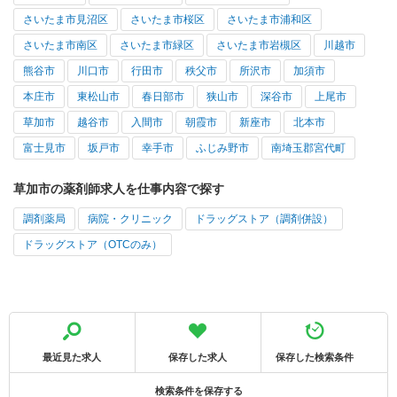
さいたま市見沼区
さいたま市桜区
さいたま市浦和区
さいたま市南区
さいたま市緑区
さいたま市岩槻区
川越市
熊谷市
川口市
行田市
秩父市
所沢市
加須市
本庄市
東松山市
春日部市
狭山市
深谷市
上尾市
草加市
越谷市
入間市
朝霞市
新座市
北本市
富士見市
坂戸市
幸手市
ふじみ野市
南埼玉郡宮代町
草加市の薬剤師求人を仕事内容で探す
調剤薬局
病院・クリニック
ドラッグストア（調剤併設）
ドラッグストア（OTCのみ）
最近見た求人
保存した求人
保存した検索条件
検索条件を保存する