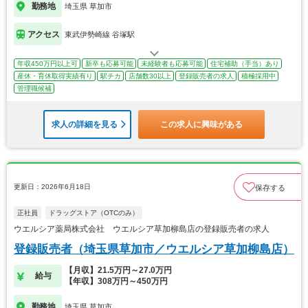
勤務地
埼玉県 草加市
アクセス
東武伊勢崎線 谷塚駅
年収450万円以上可
新卒も応募可能
未経験者も応募可能
住宅補助（手当）あり
産休・育休取得実績有り
駅チカ
店舗数30以上
登録販売者の求人
積極採用中
管理職候補
求人の詳細を見る
この求人に興味がある
更新日：2026年6月18日
保存する
正社員
ドラッグストア（OTCのみ）
ウエルシア薬局株式会社 ウエルシア草加柳島店の登録販売者の求人
登録販売者（埼玉県草加市／ウエルシア草加柳島店）
【月収】21.5万円～27.0万円
給与
【年収】308万円～450万円
勤務地
埼玉県 草加市