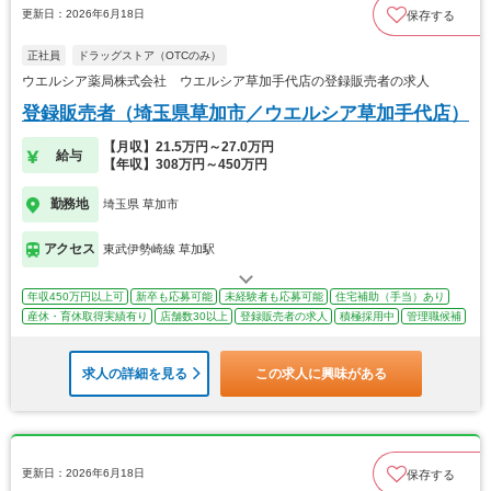
更新日：2026年6月18日
保存する
正社員
ドラッグストア（OTCのみ）
ウエルシア薬局株式会社 ウエルシア草加手代店の登録販売者の求人
登録販売者（埼玉県草加市／ウエルシア草加手代店）
【月収】21.5万円～27.0万円
給与
【年収】308万円～450万円
勤務地
埼玉県 草加市
アクセス
東武伊勢崎線 草加駅
年収450万円以上可
新卒も応募可能
未経験者も応募可能
住宅補助（手当）あり
産休・育休取得実績有り
店舗数30以上
登録販売者の求人
積極採用中
管理職候補
求人の詳細を見る
この求人に興味がある
更新日：2026年6月18日
保存する