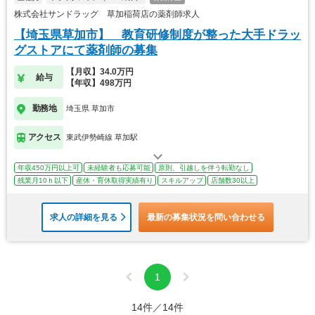
株式会社サンドラッグ 草加稲荷店の薬剤師求人
【埼玉県草加市】 教育研修制度が整った大手ドラッ
グストアにて薬剤師の募集
【月収】34.0万円
給与
【年収】498万円
勤務地
埼玉県 草加市
アクセス
東武伊勢崎線 草加駅
年収450万円以上可
未経験者も応募可能
原則、引越しを伴う転勤なし
残業月10ｈ以下
産休・育休取得実績有り
スキルアップ
店舗数30以上
求人の詳細を見る
最新の募集状況を問い合わせる
1
14件／14件