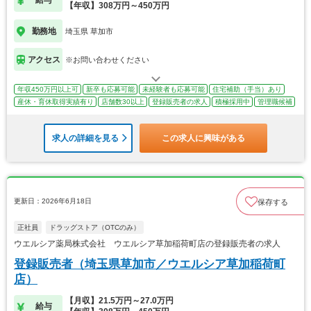
給与
【年収】308万円～450万円
勤務地
埼玉県 草加市
アクセス
※お問い合わせください
年収450万円以上可
新卒も応募可能
未経験者も応募可能
住宅補助（手当）あり
産休・育休取得実績有り
店舗数30以上
登録販売者の求人
積極採用中
管理職候補
求人の詳細を見る
この求人に興味がある
更新日：2026年6月18日
保存する
正社員
ドラッグストア（OTCのみ）
ウエルシア薬局株式会社 ウエルシア草加稲荷町店の登録販売者の求人
登録販売者（埼玉県草加市／ウエルシア草加稲荷町
店）
【月収】21.5万円～27.0万円
給与