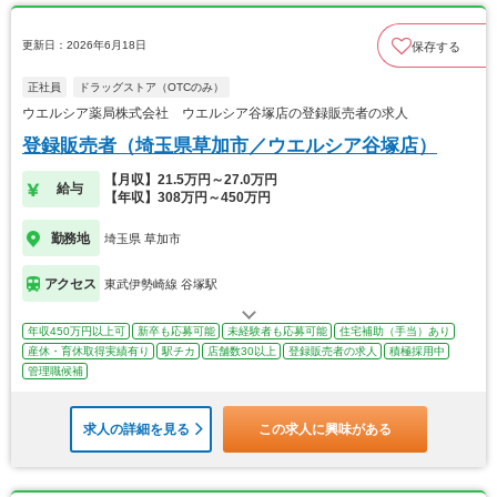
更新日：2026年6月18日
保存する
正社員
ドラッグストア（OTCのみ）
ウエルシア薬局株式会社 ウエルシア谷塚店の登録販売者の求人
登録販売者（埼玉県草加市／ウエルシア谷塚店）
【月収】21.5万円～27.0万円
給与
【年収】308万円～450万円
勤務地
埼玉県 草加市
アクセス
東武伊勢崎線 谷塚駅
年収450万円以上可
新卒も応募可能
未経験者も応募可能
住宅補助（手当）あり
産休・育休取得実績有り
駅チカ
店舗数30以上
登録販売者の求人
積極採用中
管理職候補
求人の詳細を見る
この求人に興味がある