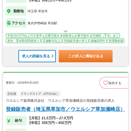
【年収】308万円～450万円
勤務地
埼玉県 草加市
アクセス
東武伊勢崎線 草加駅
年収450万円以上可
新卒も応募可能
未経験者も応募可能
住宅補助（手当）あり
産休・育休取得実績有り
店舗数30以上
登録販売者の求人
積極採用中
管理職候補
求人の詳細を見る
この求人に興味がある
更新日：2026年6月18日
保存する
正社員
ドラッグストア（OTCのみ）
ウエルシア薬局株式会社 ウエルシア草加瀬崎店の登録販売者の求人
登録販売者（埼玉県草加市／ウエルシア草加瀬崎店）
【月収】21.5万円～27.0万円
給与
【年収】308万円～450万円