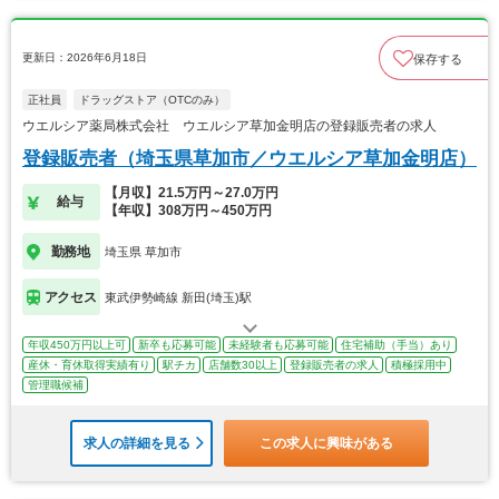
更新日：2026年6月18日
保存する
正社員
ドラッグストア（OTCのみ）
ウエルシア薬局株式会社 ウエルシア草加金明店の登録販売者の求人
登録販売者（埼玉県草加市／ウエルシア草加金明店）
【月収】21.5万円～27.0万円
給与
【年収】308万円～450万円
勤務地
埼玉県 草加市
アクセス
東武伊勢崎線 新田(埼玉)駅
年収450万円以上可
新卒も応募可能
未経験者も応募可能
住宅補助（手当）あり
産休・育休取得実績有り
駅チカ
店舗数30以上
登録販売者の求人
積極採用中
管理職候補
求人の詳細を見る
この求人に興味がある