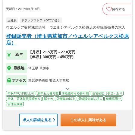
更新日：2026年6月18日
保存する
正社員
ドラッグストア（OTCのみ）
ウエルシア薬局株式会社 ウエルシアベルクス松原店の登録販売者の求人
登録販売者（埼玉県草加市／ウエルシアベルクス松原
店）
【月収】21.5万円～27.0万円
給与
【年収】308万円～450万円
勤務地
埼玉県 草加市
アクセス
東武伊勢崎線 獨協大学前駅
年収450万円以上可
新卒も応募可能
未経験者も応募可能
住宅補助（手当）あり
産休・育休取得実績有り
駅チカ
店舗数30以上
登録販売者の求人
積極採用中
管理職候補
求人の詳細を見る
この求人に興味がある