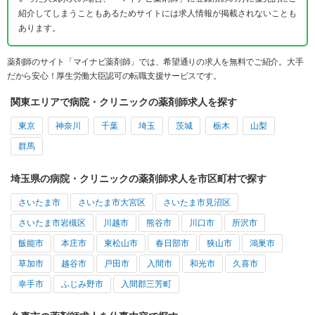
紹介してしまうこともあるためサイトには求人情報が掲載されないことも
あります。
薬剤師のサイト「マイナビ薬剤師」では、希望通りの求人を無料でご紹介。大手
だから安心！厚生労働大臣認可の転職支援サービスです。
関東エリアで病院・クリニックの薬剤師求人を探す
東京
神奈川
千葉
埼玉
茨城
栃木
山梨
群馬
埼玉県の病院・クリニックの薬剤師求人を市区町村で探す
さいたま市
さいたま市大宮区
さいたま市見沼区
さいたま市岩槻区
川越市
熊谷市
川口市
所沢市
飯能市
本庄市
東松山市
春日部市
狭山市
鴻巣市
草加市
越谷市
戸田市
入間市
和光市
久喜市
幸手市
ふじみ野市
入間郡三芳町