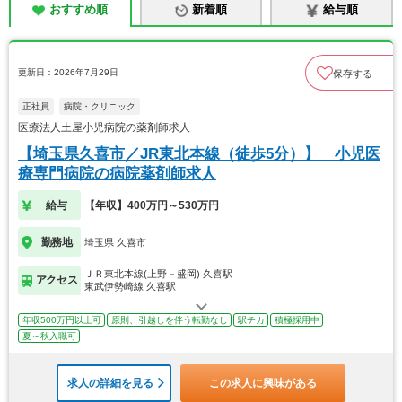
おすすめ順
新着順
給与順
更新日：2026年7月29日
保存する
正社員
病院・クリニック
医療法人土屋小児病院の薬剤師求人
【埼玉県久喜市／JR東北本線（徒歩5分）】 小児医
療専門病院の病院薬剤師求人
給与
【年収】400万円～530万円
勤務地
埼玉県 久喜市
ＪＲ東北本線(上野－盛岡) 久喜駅
アクセス
東武伊勢崎線 久喜駅
年収500万円以上可
原則、引越しを伴う転勤なし
駅チカ
積極採用中
夏～秋入職可
求人の詳細を見る
この求人に興味がある