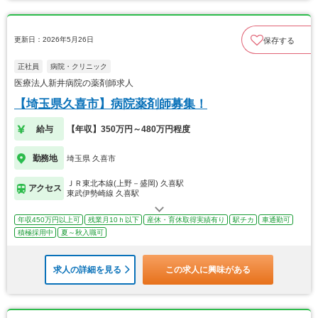
更新日：2026年5月26日
保存する
正社員
病院・クリニック
医療法人新井病院の薬剤師求人
【埼玉県久喜市】病院薬剤師募集！
給与
【年収】350万円～480万円程度
勤務地
埼玉県 久喜市
ＪＲ東北本線(上野－盛岡) 久喜駅
アクセス
東武伊勢崎線 久喜駅
年収450万円以上可
残業月10ｈ以下
産休・育休取得実績有り
駅チカ
車通勤可
積極採用中
夏～秋入職可
求人の詳細を見る
この求人に興味がある