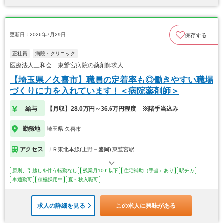
更新日：2026年7月29日
保存する
正社員
病院・クリニック
医療法人三和会 東鷲宮病院の薬剤師求人
【埼玉県／久喜市】職員の定着率も◎働きやすい職場
づくりに力を入れています！＜病院薬剤師＞
給与
【月収】28.0万円～36.6万円程度 ※諸手当込み
勤務地
埼玉県 久喜市
アクセス
ＪＲ東北本線(上野－盛岡) 東鷲宮駅
原則、引越しを伴う転勤なし
残業月10ｈ以下
住宅補助（手当）あり
駅チカ
車通勤可
積極採用中
夏～秋入職可
求人の詳細を見る
この求人に興味がある