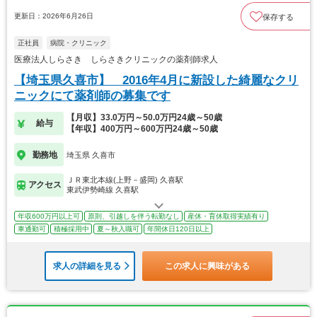
更新日：2026年6月26日
保存する
正社員
病院・クリニック
医療法人しらさき しらさきクリニックの薬剤師求人
【埼玉県久喜市】 2016年4月に新設した綺麗なクリ
ニックにて薬剤師の募集です
【月収】33.0万円～50.0万円24歳～50歳
給与
【年収】400万円～600万円24歳～50歳
勤務地
埼玉県 久喜市
ＪＲ東北本線(上野－盛岡) 久喜駅
アクセス
東武伊勢崎線 久喜駅
年収600万円以上可
原則、引越しを伴う転勤なし
産休・育休取得実績有り
車通勤可
積極採用中
夏～秋入職可
年間休日120日以上
求人の詳細を見る
この求人に興味がある