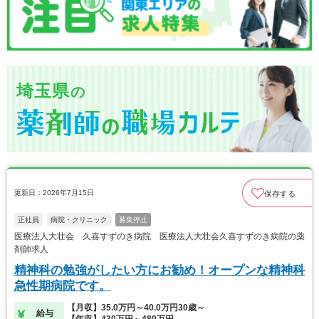
埼玉県
の
更新日：2026年7月15日
保存する
正社員
病院・クリニック
募集停止
医療法人大壮会 久喜すずのき病院 医療法人大壮会久喜すずのき病院の薬
剤師求人
精神科の勉強がしたい方にお勧め！オープンな精神科
急性期病院です。
【月収】35.0万円～40.0万円30歳～
給与