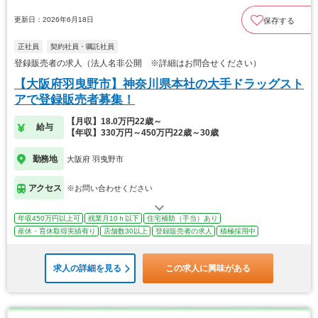
更新日：2026年6月18日
保存する
正社員
契約社員・嘱託社員
登録販売者の求人（法人名非公開 ※詳細はお問合せください）
【大阪府羽曳野市】神奈川県本社の大手ドラッグスト
アで登録販売者募集！
【月収】18.0万円22歳～
給与
【年収】330万円～450万円22歳～30歳
勤務地
大阪府 羽曳野市
アクセス
※お問い合わせください
年収450万円以上可
残業月10ｈ以下
住宅補助（手当）あり
産休・育休取得実績有り
店舗数30以上
登録販売者の求人
積極採用中
求人の詳細を見る
この求人に興味がある