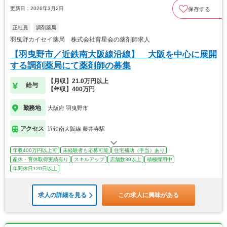
更新日：2026年3月2日
保存する
正社員
調剤薬局
羽曳野カイセイ薬局 株式会社育星会の薬剤師求人
【羽曳野市／近鉄南大阪線沿線】 大阪を中心に展開
する調剤薬局にて薬剤師の募集
【月収】21.0万円以上
給与
【年収】400万円
勤務地
大阪府 羽曳野市
アクセス
近鉄南大阪線 藤井寺駅
年収400万円以上可
未経験者も応募可能
住宅補助（手当）あり
産休・育休取得実績有り
スキルアップ
店舗数30以上
積極採用中
年間休日120日以上
求人の詳細を見る
この求人に興味がある