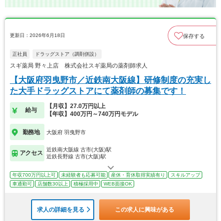
更新日：2026年6月18日
保存する
正社員
ドラッグストア（調剤併設）
スギ薬局 野々上店 株式会社スギ薬局の薬剤師求人
【大阪府羽曳野市／近鉄南大阪線】研修制度の充実し
た大手ドラッグストアにて薬剤師の募集です！
【月収】27.0万円以上
給与
【年収】400万円～740万円モデル
勤務地
大阪府 羽曳野市
近鉄南大阪線 古市(大阪)駅
アクセス
近鉄長野線 古市(大阪)駅
年収700万円以上可
未経験者も応募可能
産休・育休取得実績有り
スキルアップ
車通勤可
店舗数30以上
積極採用中
WEB面接OK
求人の詳細を見る
この求人に興味がある