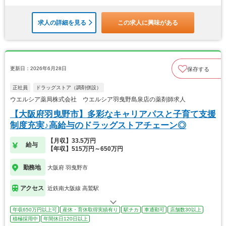
求人の詳細を見る
この求人に興味がある
更新日：2026年6月28日
保存する
正社員
ドラッグストア（調剤併設）
ウエルシア薬局株式会社 ウエルシア羽曳野島泉店の薬剤師求人
【大阪府羽曳野市】多彩なキャリアパスと子育て支援
制度充実♪高給与のドラッグストアチェーン◎
【月収】33.5万円
給与
【年収】515万円～650万円
勤務地
大阪府 羽曳野市
アクセス
近鉄南大阪線 高鷲駅
年収650万円以上可
産休・育休取得実績有り
駅チカ
車通勤可
店舗数30以上
積極採用中
年間休日120日以上