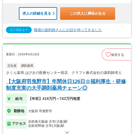
求人の詳細を見る
この求人に興味がある
職場の薬剤師さんにお話を伺ってきました
インタビュー
更新日：2026年6月19日
保存する
正社員
調剤薬局
さくら薬局 はびきの医療センター前店 クラフト株式会社の薬剤師求人
【大阪府羽曳野市】年間休日126日☆福利厚生・研修
制度充実の大手調剤薬局チェーン◎
給与
【年収】419万円～743万円程度
勤務地
大阪府 羽曳野市
近鉄南大阪線 古市(大阪)駅
アクセス
近鉄長野線 古市(大阪)駅