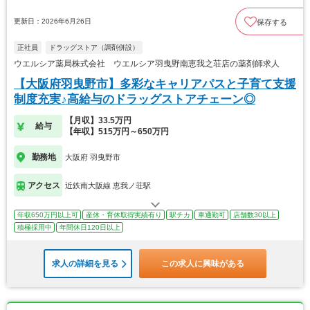
更新日：2026年6月26日
保存する
正社員
ドラッグストア（調剤併設）
ウエルシア薬局株式会社 ウエルシア羽曳野南恵我之荘店の薬剤師求人
【大阪府羽曳野市】多彩なキャリアパスと子育て支援
制度充実♪高給与のドラッグストアチェーン◎
【月収】33.5万円
給与
【年収】515万円～650万円
勤務地
大阪府 羽曳野市
アクセス
近鉄南大阪線 恵我ノ荘駅
年収650万円以上可
産休・育休取得実績有り
駅チカ
車通勤可
店舗数30以上
積極採用中
年間休日120日以上
求人の詳細を見る
この求人に興味がある