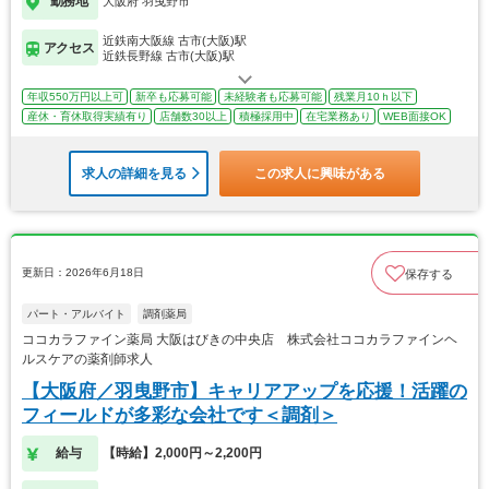
勤務地
大阪府 羽曳野市
近鉄南大阪線 古市(大阪)駅
アクセス
近鉄長野線 古市(大阪)駅
年収550万円以上可
新卒も応募可能
未経験者も応募可能
残業月10ｈ以下
産休・育休取得実績有り
店舗数30以上
積極採用中
在宅業務あり
WEB面接OK
求人の詳細を見る
この求人に興味がある
更新日：2026年6月18日
保存する
パート・アルバイト
調剤薬局
ココカラファイン薬局 大阪はびきの中央店 株式会社ココカラファインヘ
ルスケアの薬剤師求人
【大阪府／羽曳野市】キャリアアップを応援！活躍の
フィールドが多彩な会社です＜調剤＞
給与
【時給】2,000円～2,200円