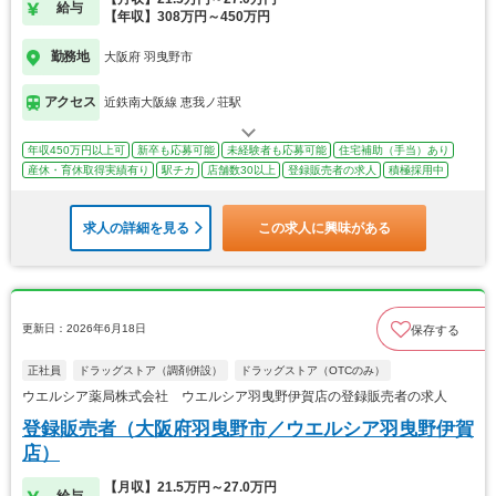
給与
【年収】308万円～450万円
勤務地
大阪府 羽曳野市
アクセス
近鉄南大阪線 恵我ノ荘駅
年収450万円以上可
新卒も応募可能
未経験者も応募可能
住宅補助（手当）あり
産休・育休取得実績有り
駅チカ
店舗数30以上
登録販売者の求人
積極採用中
求人の詳細を見る
この求人に興味がある
更新日：2026年6月18日
保存する
正社員
ドラッグストア（調剤併設）
ドラッグストア（OTCのみ）
ウエルシア薬局株式会社 ウエルシア羽曳野伊賀店の登録販売者の求人
登録販売者（大阪府羽曳野市／ウエルシア羽曳野伊賀
店）
【月収】21.5万円～27.0万円
給与