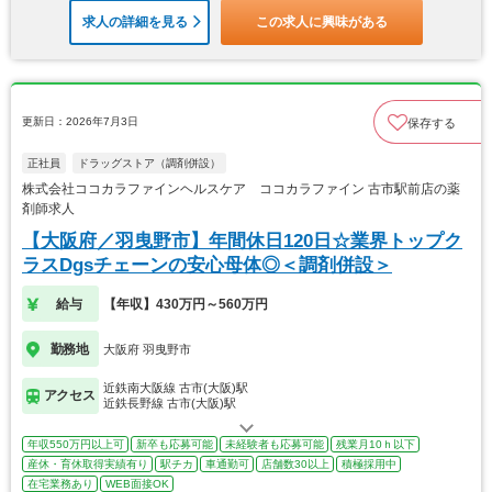
求人の詳細を見る
この求人に興味がある
更新日：2026年7月3日
保存する
正社員
ドラッグストア（調剤併設）
株式会社ココカラファインヘルスケア ココカラファイン 古市駅前店の薬
剤師求人
【大阪府／羽曳野市】年間休日120日☆業界トップク
ラスDgsチェーンの安心母体◎＜調剤併設＞
給与
【年収】430万円～560万円
勤務地
大阪府 羽曳野市
近鉄南大阪線 古市(大阪)駅
アクセス
近鉄長野線 古市(大阪)駅
年収550万円以上可
新卒も応募可能
未経験者も応募可能
残業月10ｈ以下
産休・育休取得実績有り
駅チカ
車通勤可
店舗数30以上
積極採用中
在宅業務あり
WEB面接OK