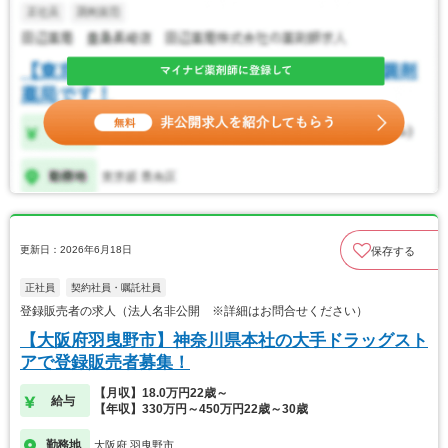
更新日：2026年6月18日
保存する
正社員
契約社員・嘱託社員
登録販売者の求人（法人名非公開 ※詳細はお問合せください）
【大阪府羽曳野市】神奈川県本社の大手ドラッグスト
アで登録販売者募集！
【月収】18.0万円22歳～
給与
【年収】330万円～450万円22歳～30歳
勤務地
大阪府 羽曳野市