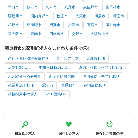
守口市
枚方市
茨木市
八尾市
泉佐野市
富田林市
寝屋川市
河内長野市
松原市
大東市
和泉市
箕面市
柏原市
羽曳野市
門真市
摂津市
高石市
藤井寺市
東大阪市
泉南市
四條畷市
交野市
大阪狭山市
羽曳野市の薬剤師求人をこだわり条件で探す
産休・育休取得実績有り
スキルアップ
店舗数1～9
店舗数30以上
年間休日120日以上
原則、引越しを伴う転勤なし
未経験者も応募可能
新卒も応募可能
住宅補助（手当）あり
残業月10ｈ以下
駅チカ
車通勤可
在宅業務あり
積極採用中の求人
WEB面接OK
最近見た求人
保存した求人
保存した検索条件