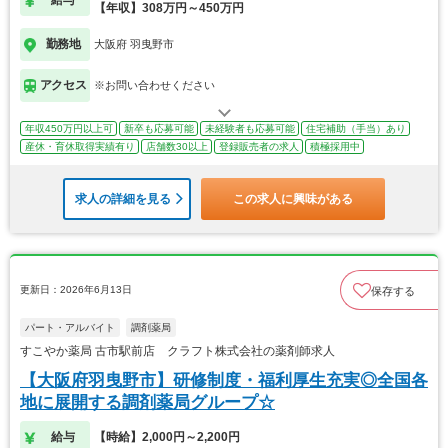
【年収】308万円～450万円
勤務地
大阪府 羽曳野市
アクセス
※お問い合わせください
年収450万円以上可
新卒も応募可能
未経験者も応募可能
住宅補助（手当）あり
産休・育休取得実績有り
店舗数30以上
登録販売者の求人
積極採用中
求人の詳細を見る
この求人に興味がある
更新日：2026年6月13日
保存する
パート・アルバイト
調剤薬局
すこやか薬局 古市駅前店 クラフト株式会社の薬剤師求人
【大阪府羽曳野市】研修制度・福利厚生充実◎全国各
地に展開する調剤薬局グループ☆
給与
【時給】2,000円～2,200円