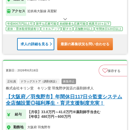
アクセス
近鉄南大阪線 高鷲駅
年収800万円以上可
新卒も応募可能
未経験者も応募可能
残業月10ｈ以下
産休・育休取得実績有り
スキルアップ
駅チカ
店舗数30以上
年間休日120日以上
求人の詳細を見る
最新の募集状況を問い合わせる
更新日：2026年6月18日
保存する
正社員
ドラッグストア（調剤併設）
募集停止
株式会社キリン堂 キリン堂 羽曳野伊賀店の薬剤師求人
【大阪府／羽曳野市】年間休日117日☆監査システム
全店舗設置◎福利厚生・育児支援制度充実！
【月収】33.0万円～41.0万円※薬剤師手当含む
給与
【年収】480万円～600万円
勤務地
大阪府 羽曳野市