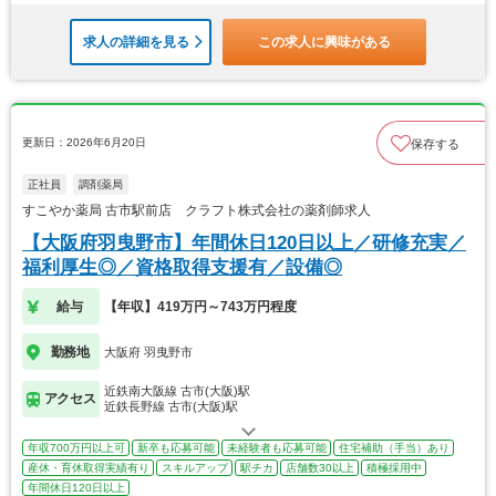
求人の詳細を見る
この求人に興味がある
更新日：2026年6月20日
保存する
正社員
調剤薬局
すこやか薬局 古市駅前店 クラフト株式会社の薬剤師求人
【大阪府羽曳野市】年間休日120日以上／研修充実／
福利厚生◎／資格取得支援有／設備◎
給与
【年収】419万円～743万円程度
勤務地
大阪府 羽曳野市
近鉄南大阪線 古市(大阪)駅
アクセス
近鉄長野線 古市(大阪)駅
年収700万円以上可
新卒も応募可能
未経験者も応募可能
住宅補助（手当）あり
産休・育休取得実績有り
スキルアップ
駅チカ
店舗数30以上
積極採用中
年間休日120日以上