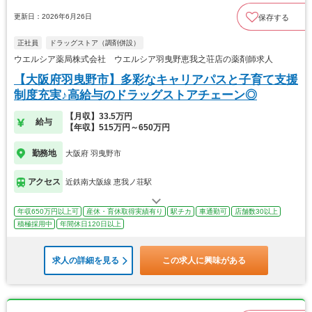
更新日：2026年6月26日
保存する
正社員
ドラッグストア（調剤併設）
ウエルシア薬局株式会社 ウエルシア羽曳野恵我之荘店の薬剤師求人
【大阪府羽曳野市】多彩なキャリアパスと子育て支援
制度充実♪高給与のドラッグストアチェーン◎
【月収】33.5万円
給与
【年収】515万円～650万円
勤務地
大阪府 羽曳野市
アクセス
近鉄南大阪線 恵我ノ荘駅
年収650万円以上可
産休・育休取得実績有り
駅チカ
車通勤可
店舗数30以上
積極採用中
年間休日120日以上
求人の詳細を見る
この求人に興味がある