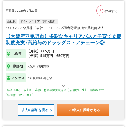
更新日：2026年6月26日
保存する
正社員
ドラッグストア（調剤併設）
ウエルシア薬局株式会社 ウエルシア羽曳野尺度店の薬剤師求人
【大阪府羽曳野市】多彩なキャリアパスと子育て支援
制度充実♪高給与のドラッグストアチェーン◎
【月収】33.5万円
給与
【年収】515万円～650万円
勤務地
大阪府 羽曳野市
アクセス
近鉄長野線 喜志駅
年収650万円以上可
産休・育休取得実績有り
店舗数30以上
積極採用中
年間休日120日以上
求人の詳細を見る
この求人に興味がある