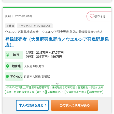
更新日：2026年6月18日
保存する
正社員
ドラッグストア（OTCのみ）
ウエルシア薬局株式会社 ウエルシア羽曳野島泉店の登録販売者の求人
登録販売者（大阪府羽曳野市／ウエルシア羽曳野島泉
店）
【月収】21.5万円～27.0万円
給与
【年収】308万円～450万円
勤務地
大阪府 羽曳野市
アクセス
近鉄南大阪線 高鷲駅
年収450万円以上可
新卒も応募可能
未経験者も応募可能
住宅補助（手当）あり
産休・育休取得実績有り
駅チカ
店舗数30以上
登録販売者の求人
積極採用中
求人の詳細を見る
この求人に興味がある