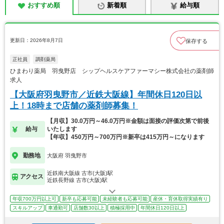
おすすめ順
新着順
給与順
更新日：2026年8月7日
保存する
正社員
調剤薬局
ひまわり薬局 羽曳野店 シップヘルスケアファーマシー株式会社の薬剤師
求人
【大阪府羽曳野市／近鉄大阪線】年間休日120日以
上！18時まで店舗の薬剤師募集！
【月収】30.0万円～46.0万円※金額は面接の評価次第で前後
給与
いたします
【年収】450万円～700万円※新卒は415万円～になります
勤務地
大阪府 羽曳野市
近鉄南大阪線 古市(大阪)駅
アクセス
近鉄長野線 古市(大阪)駅
年収700万円以上可
新卒も応募可能
未経験者も応募可能
産休・育休取得実績有り
スキルアップ
車通勤可
店舗数30以上
積極採用中
年間休日120日以上