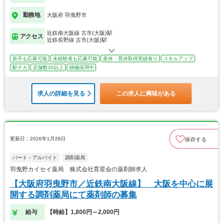
勤務地
大阪府 羽曳野市
近鉄南大阪線 古市(大阪)駅
アクセス
近鉄長野線 古市(大阪)駅
新卒も応募可能
未経験者も応募可能
産休・育休取得実績有り
スキルアップ
駅チカ
店舗数30以上
積極採用中
求人の詳細を見る
この求人に興味がある
更新日：2026年1月28日
保存する
パート・アルバイト
調剤薬局
羽曳野カイセイ薬局 株式会社育星会の薬剤師求人
【大阪府羽曳野市／近鉄南大阪線】 大阪を中心に展
開する調剤薬局にて薬剤師の募集
給与
【時給】1,800円～2,000円