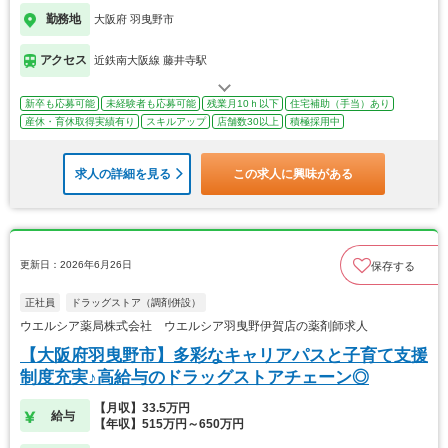
勤務地
大阪府 羽曳野市
アクセス
近鉄南大阪線 藤井寺駅
新卒も応募可能
未経験者も応募可能
残業月10ｈ以下
住宅補助（手当）あり
産休・育休取得実績有り
スキルアップ
店舗数30以上
積極採用中
求人の詳細を見る
この求人に興味がある
更新日：2026年6月26日
保存する
正社員
ドラッグストア（調剤併設）
ウエルシア薬局株式会社 ウエルシア羽曳野伊賀店の薬剤師求人
【大阪府羽曳野市】多彩なキャリアパスと子育て支援
制度充実♪高給与のドラッグストアチェーン◎
【月収】33.5万円
給与
【年収】515万円～650万円