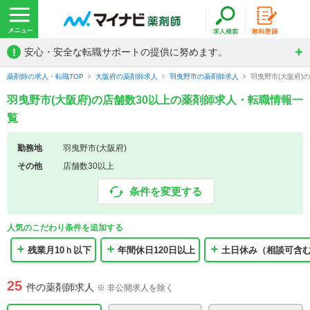
!
安心・安全な転職サポートの提供に努めます。
薬剤師の求人・転職TOP
大阪府の薬剤師求人
羽曳野市の薬剤師求人
羽曳野市(大阪府)
羽曳野市(大阪府)の店舗数30以上の薬剤師求人・転職情報一
覧
勤務地
羽曳野市(大阪府)
その他
店舗数30以上
条件を変更する
人気のこだわり条件を追加する
残業月10ｈ以下
年間休日120日以上
土日休み（相談可含
25
件の薬剤師求人
※ 非公開求人を除く