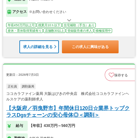
アクセス
※お問い合わせください
年収450万円以上可
残業月10ｈ以下
住宅補助（手当）あり
産休・育休取得実績有り
店舗数30以上
登録販売者の求人
積極採用中
求人の詳細を見る
この求人に興味がある
更新日：2026年7月3日
保存する
正社員
調剤薬局
ココカラファイン薬局 大阪はびきの中央店 株式会社ココカラファインヘ
ルスケアの薬剤師求人
【大阪府／羽曳野市】年間休日120日☆業界トップク
ラスDgsチェーンの安心母体◎＜調剤＞
給与
【年収】430万円～560万円