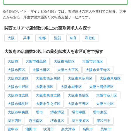
薬剤師のサイト「マイナビ薬剤師」では、希望通りの求人を無料でご紹介。大手
だから安心！厚生労働大臣認可の転職支援サービスです。
関西エリアで店舗数30以上の薬剤師求人を探す
大阪
兵庫
京都
滋賀
奈良
和歌山
大阪府の店舗数30以上の薬剤師求人を市区町村で探す
大阪市
大阪市都島区
大阪市福島区
大阪市此花区
大阪市西区
大阪市港区
大阪市大正区
大阪市天王寺区
大阪市浪速区
大阪市西淀川区
大阪市東淀川区
大阪市東成区
大阪市生野区
大阪市旭区
大阪市城東区
大阪市阿倍野区
大阪市住吉区
大阪市東住吉区
大阪市西成区
大阪市淀川区
大阪市鶴見区
大阪市住之江区
大阪市平野区
大阪市北区
大阪市中央区
堺市
堺市堺区
堺市中区
堺市東区
堺市西区
堺市南区
堺市北区
堺市美原区
岸和田市
豊中市
池田市
吹田市
泉大津市
高槻市
貝塚市