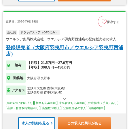
更新日：2026年6月18日
保存する
正社員
ドラッグストア（OTCのみ）
ウエルシア薬局株式会社 ウエルシア羽曳野西浦店の登録販売者の求人
登録販売者（大阪府羽曳野市／ウエルシア羽曳野西浦
店）
【月収】21.5万円～27.0万円
給与
【年収】308万円～450万円
勤務地
大阪府 羽曳野市
近鉄南大阪線 古市(大阪)駅
アクセス
近鉄長野線 古市(大阪)駅
年収450万円以上可
新卒も応募可能
未経験者も応募可能
住宅補助（手当）あり
産休・育休取得実績有り
店舗数30以上
登録販売者の求人
積極採用中
求人の詳細を見る
この求人に興味がある