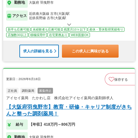
勤務地
大阪府 羽曳野市
近鉄南大阪線 古市(大阪)駅
アクセス
近鉄長野線 古市(大阪)駅
新卒も応募可能
未経験者も応募可能
残業月10ｈ以下
産休・育休取得実績有り
店舗数30以上
積極採用中
在宅業務あり
WEB面接OK
求人の詳細を見る
この求人に興味がある
更新日：2026年6月18日
保存する
正社員
調剤薬局
募集停止
アイセイ薬局 たかわし店 株式会社アイセイ薬局の薬剤師求人
【大阪府羽曳野市】教育・研修・キャリア制度がきち
んと整った調剤薬局！
給与
【年収】418万円～806万円
勤務地
大阪府 羽曳野市