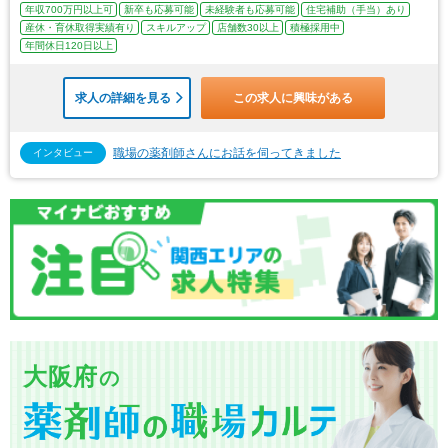
年収700万円以上可
新卒も応募可能
未経験者も応募可能
住宅補助（手当）あり
産休・育休取得実績有り
スキルアップ
店舗数30以上
積極採用中
年間休日120日以上
求人の詳細を見る
この求人に興味がある
職場の薬剤師さんにお話を伺ってきました
インタビュー
大阪府
の