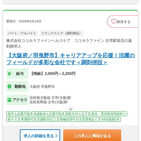
更新日：2026年6月18日
保存する
パート・アルバイト
ドラッグストア（調剤併設）
株式会社ココカラファインヘルスケア ココカラファイン 古市駅前店の薬
剤師求人
【大阪府／羽曳野市】キャリアアップを応援！活躍の
フィールドが多彩な会社です＜調剤併設＞
給与
【時給】2,000円～2,200円
勤務地
大阪府 羽曳野市
近鉄南大阪線 古市(大阪)駅
アクセス
近鉄長野線 古市(大阪)駅
新卒も応募可能
未経験者も応募可能
残業月10ｈ以下
産休・育休取得実績有り
駅チカ
車通勤可
店舗数30以上
積極採用中
在宅業務あり
WEB面接OK
求人の詳細を見る
この求人に興味がある