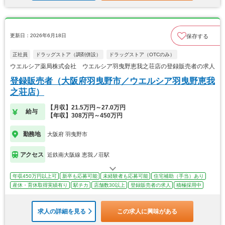
更新日：2026年6月18日
保存する
正社員
ドラッグストア（調剤併設）
ドラッグストア（OTCのみ）
ウエルシア薬局株式会社 ウエルシア羽曳野恵我之荘店の登録販売者の求人
登録販売者（大阪府羽曳野市／ウエルシア羽曳野恵我
之荘店）
【月収】21.5万円～27.0万円
給与
【年収】308万円～450万円
勤務地
大阪府 羽曳野市
アクセス
近鉄南大阪線 恵我ノ荘駅
年収450万円以上可
新卒も応募可能
未経験者も応募可能
住宅補助（手当）あり
産休・育休取得実績有り
駅チカ
店舗数30以上
登録販売者の求人
積極採用中
求人の詳細を見る
この求人に興味がある