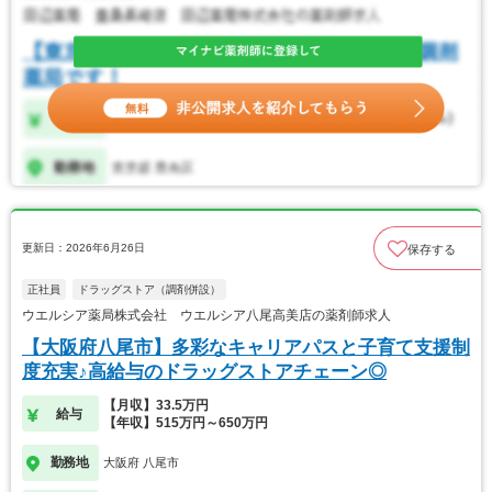
更新日：2026年6月26日
保存する
正社員
ドラッグストア（調剤併設）
ウエルシア薬局株式会社 ウエルシア八尾高美店の薬剤師求人
【大阪府八尾市】多彩なキャリアパスと子育て支援制
度充実♪高給与のドラッグストアチェーン◎
【月収】33.5万円
給与
【年収】515万円～650万円
勤務地
大阪府 八尾市