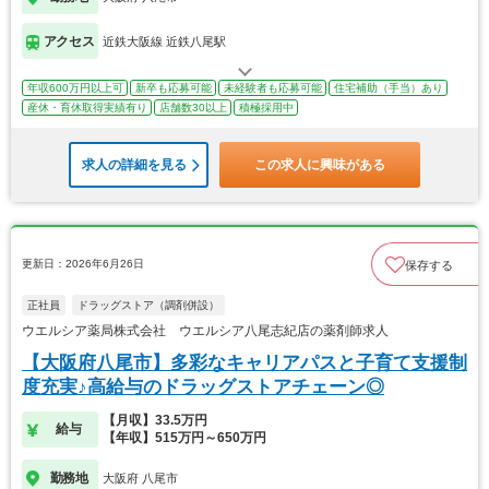
アクセス
近鉄大阪線 近鉄八尾駅
年収600万円以上可
新卒も応募可能
未経験者も応募可能
住宅補助（手当）あり
産休・育休取得実績有り
店舗数30以上
積極採用中
求人の詳細を見る
この求人に興味がある
更新日：2026年6月26日
保存する
正社員
ドラッグストア（調剤併設）
ウエルシア薬局株式会社 ウエルシア八尾志紀店の薬剤師求人
【大阪府八尾市】多彩なキャリアパスと子育て支援制
度充実♪高給与のドラッグストアチェーン◎
【月収】33.5万円
給与
【年収】515万円～650万円
勤務地
大阪府 八尾市