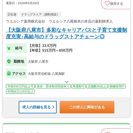
更新日：2026年6月28日
保存する
正社員
ドラッグストア（調剤併設）
ウエルシア薬局株式会社 ウエルシア八尾南木の本店の薬剤師求人
【大阪府八尾市】多彩なキャリアパスと子育て支援制
度充実♪高給与のドラッグストアチェーン◎
【月収】33.5万円
給与
【年収】515万円～650万円
勤務地
大阪府 八尾市
アクセス
大阪市営谷町線 八尾南駅
年収650万円以上可
産休・育休取得実績有り
車通勤可
店舗数30以上
積極採用中
年間休日120日以上
求人の詳細を見る
この求人に興味がある