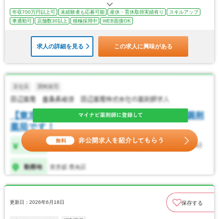
年収700万円以上可
未経験者も応募可能
産休・育休取得実績有り
スキルアップ
車通勤可
店舗数30以上
積極採用中
WEB面接OK
求人の詳細を見る
この求人に興味がある
更新日：2026年6月18日
保存する