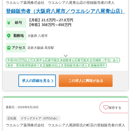
ウエルシア薬局株式会社 ウエルシア八尾青山店の登録販売者の求人
登録販売者（大阪府八尾市／ウエルシア八尾青山店）
【月収】21.5万円～27.0万円
給与
【年収】308万円～450万円
勤務地
大阪府 八尾市
アクセス
近鉄大阪線 高安駅
年収450万円以上可
新卒も応募可能
未経験者も応募可能
住宅補助（手当）あり
産休・育休取得実績有り
店舗数30以上
登録販売者の求人
積極採用中
求人の詳細を見る
この求人に興味がある
更新日：2026年6月18日
保存する
正社員
ドラッグストア（OTCのみ）
ウエルシア薬局株式会社 ウエルシア八尾跡部北の町店の登録販売者の求人