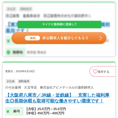
更新日：2026年6月18日
保存する
正社員
調剤薬局
のぞみ薬局 久宝寺店 株式会社アビメディカルの薬剤師求人
【大阪府八尾市／JR線・近鉄線】 充実した福利厚
生◎長期休暇も取得可能な働きやすい環境です！
【月収】25.0万円～35.0万円
給与
【年収】450万円～600万円