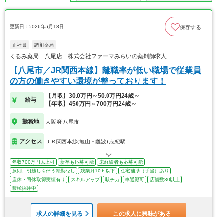
更新日：2026年6月18日
保存する
正社員
調剤薬局
くるみ薬局 八尾店 株式会社ファーマみらいの薬剤師求人
【八尾市／JR関西本線】離職率が低い職場で従業員
の方の働きやすい環境が整っております！
【月収】30.0万円～50.0万円24歳～
給与
【年収】450万円～700万円24歳～
勤務地
大阪府 八尾市
アクセス
ＪＲ関西本線(亀山－難波) 志紀駅
年収700万円以上可
新卒も応募可能
未経験者も応募可能
原則、引越しを伴う転勤なし
残業月10ｈ以下
住宅補助（手当）あり
産休・育休取得実績有り
スキルアップ
駅チカ
車通勤可
店舗数30以上
積極採用中
求人の詳細を見る
この求人に興味がある