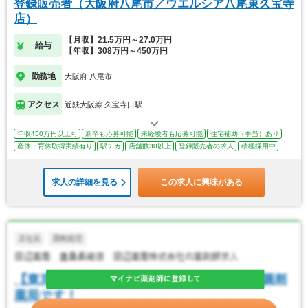
登録販売者（大阪府八尾市／ウエルシア八尾東久宝寺
店）
【月収】21.5万円～27.0万円
給与
【年収】308万円～450万円
勤務地
大阪府 八尾市
アクセス
近鉄大阪線 久宝寺口駅
年収450万円以上可
新卒も応募可能
未経験者も応募可能
住宅補助（手当）あり
産休・育休取得実績有り
駅チカ
店舗数30以上
登録販売者の求人
積極採用中
求人の詳細を見る
この求人に興味がある