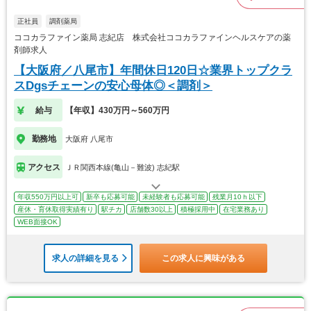
正社員
調剤薬局
ココカラファイン薬局 志紀店 株式会社ココカラファインヘルスケアの薬
剤師求人
【大阪府／八尾市】年間休日120日☆業界トップクラ
スDgsチェーンの安心母体◎＜調剤＞
給与
【年収】430万円～560万円
勤務地
大阪府 八尾市
アクセス
ＪＲ関西本線(亀山－難波) 志紀駅
年収550万円以上可
新卒も応募可能
未経験者も応募可能
残業月10ｈ以下
産休・育休取得実績有り
駅チカ
店舗数30以上
積極採用中
在宅業務あり
WEB面接OK
求人の詳細を見る
この求人に興味がある