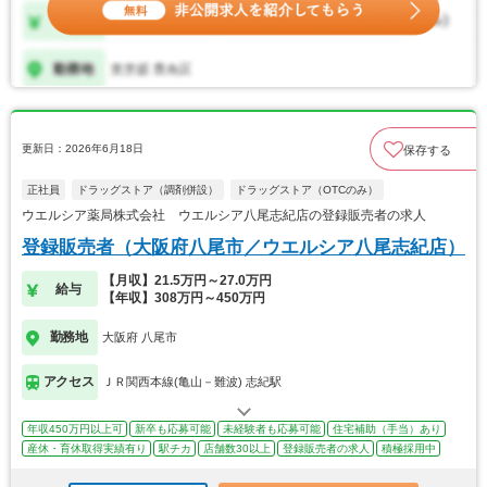
更新日：2026年6月18日
保存する
正社員
ドラッグストア（調剤併設）
ドラッグストア（OTCのみ）
ウエルシア薬局株式会社 ウエルシア八尾志紀店の登録販売者の求人
登録販売者（大阪府八尾市／ウエルシア八尾志紀店）
【月収】21.5万円～27.0万円
給与
【年収】308万円～450万円
勤務地
大阪府 八尾市
アクセス
ＪＲ関西本線(亀山－難波) 志紀駅
年収450万円以上可
新卒も応募可能
未経験者も応募可能
住宅補助（手当）あり
産休・育休取得実績有り
駅チカ
店舗数30以上
登録販売者の求人
積極採用中