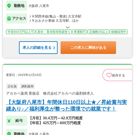
勤務地
大阪府 八尾市
ＪＲ関西本線(亀山－難波) 久宝寺駅
アクセス
ＪＲおおさか東線 久宝寺駅…ほか
年収600万円以上可
産休・育休取得実績有り
車通勤可
店舗数30以上
積極採用中
求人の詳細を見る
この求人に興味がある
更新日：2025年12月10日
保存する
正社員
調剤薬局
アカカベ薬局 萱振店 株式会社アカカベの薬剤師求人
【大阪府八尾市】年間休日110日以上★／昇給賞与実
績あり♪／福利厚生が整った環境での就業です！
【月収】30.4万円～42.9万円程度
給与
【年収】425万円～600万円程度
勤務地
大阪府 八尾市