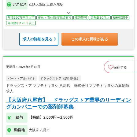
アクセス
近鉄大阪線 近鉄八尾駅
年収650万円以上可
産休・育休取得実績有り
車通勤可
店舗数30以上
積極採用中
年間休日120日以上
求人の詳細を見る
この求人に興味がある
更新日：2026年6月18日
保存する
パート・アルバイト
ドラッグストア（調剤併設）
ドラッグストア マツモトキヨシ 八尾店 株式会社マツモトキヨシの薬剤師
求人
【大阪府八尾市】 ドラッグストア業界のリーディン
グカンパニーでの薬剤師募集
給与
【時給】2,000円～2,500円
勤務地
大阪府 八尾市