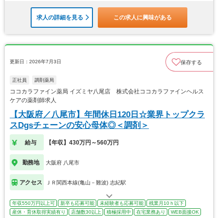
求人の詳細を見る
この求人に興味がある
更新日：2026年7月3日
保存する
正社員
調剤薬局
ココカラファイン薬局 イズミヤ八尾店 株式会社ココカラファインヘルス
ケアの薬剤師求人
【大阪府／八尾市】年間休日120日☆業界トップクラ
スDgsチェーンの安心母体◎＜調剤＞
給与
【年収】430万円～560万円
勤務地
大阪府 八尾市
アクセス
ＪＲ関西本線(亀山－難波) 志紀駅
年収550万円以上可
新卒も応募可能
未経験者も応募可能
残業月10ｈ以下
産休・育休取得実績有り
店舗数30以上
積極採用中
在宅業務あり
WEB面接OK