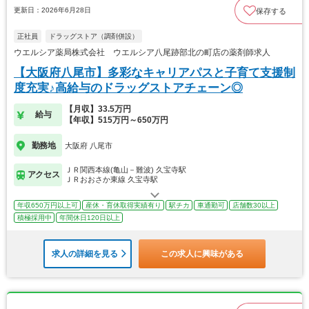
更新日：2026年6月28日
保存する
正社員
ドラッグストア（調剤併設）
ウエルシア薬局株式会社 ウエルシア八尾跡部北の町店の薬剤師求人
【大阪府八尾市】多彩なキャリアパスと子育て支援制
度充実♪高給与のドラッグストアチェーン◎
【月収】33.5万円
給与
【年収】515万円～650万円
勤務地
大阪府 八尾市
ＪＲ関西本線(亀山－難波) 久宝寺駅
アクセス
ＪＲおおさか東線 久宝寺駅
年収650万円以上可
産休・育休取得実績有り
駅チカ
車通勤可
店舗数30以上
積極採用中
年間休日120日以上
求人の詳細を見る
この求人に興味がある