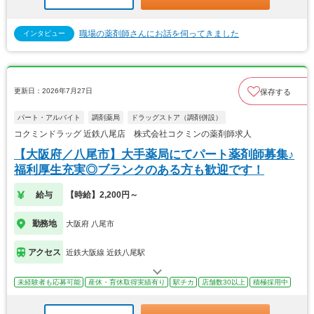
職場の薬剤師さんにお話を伺ってきました
インタビュー
更新日：2026年7月27日
保存する
パート・アルバイト
調剤薬局
ドラッグストア（調剤併設）
コクミンドラッグ 近鉄八尾店 株式会社コクミンの薬剤師求人
【大阪府／八尾市】大手薬局にてパート薬剤師募集♪
福利厚生充実◎ブランクのある方も歓迎です！
給与
【時給】2,200円～
勤務地
大阪府 八尾市
アクセス
近鉄大阪線 近鉄八尾駅
未経験者も応募可能
産休・育休取得実績有り
駅チカ
店舗数30以上
積極採用中