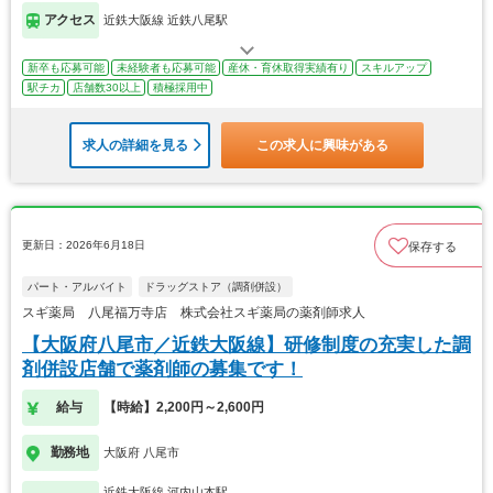
アクセス
近鉄大阪線 近鉄八尾駅
新卒も応募可能
未経験者も応募可能
産休・育休取得実績有り
スキルアップ
駅チカ
店舗数30以上
積極採用中
求人の詳細を見る
この求人に興味がある
更新日：2026年6月18日
保存する
パート・アルバイト
ドラッグストア（調剤併設）
スギ薬局 八尾福万寺店 株式会社スギ薬局の薬剤師求人
【大阪府八尾市／近鉄大阪線】研修制度の充実した調
剤併設店舗で薬剤師の募集です！
給与
【時給】2,200円～2,600円
勤務地
大阪府 八尾市
近鉄大阪線 河内山本駅