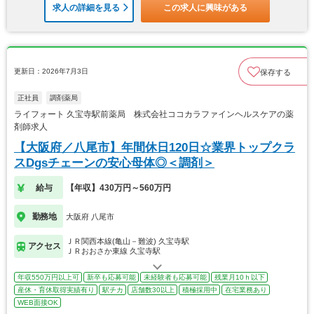
求人の詳細を見る
この求人に興味がある
更新日：2026年7月3日
保存する
正社員
調剤薬局
ライフォート 久宝寺駅前薬局 株式会社ココカラファインヘルスケアの薬
剤師求人
【大阪府／八尾市】年間休日120日☆業界トップクラ
スDgsチェーンの安心母体◎＜調剤＞
給与
【年収】430万円～560万円
勤務地
大阪府 八尾市
ＪＲ関西本線(亀山－難波) 久宝寺駅
アクセス
ＪＲおおさか東線 久宝寺駅
年収550万円以上可
新卒も応募可能
未経験者も応募可能
残業月10ｈ以下
産休・育休取得実績有り
駅チカ
店舗数30以上
積極採用中
在宅業務あり
WEB面接OK