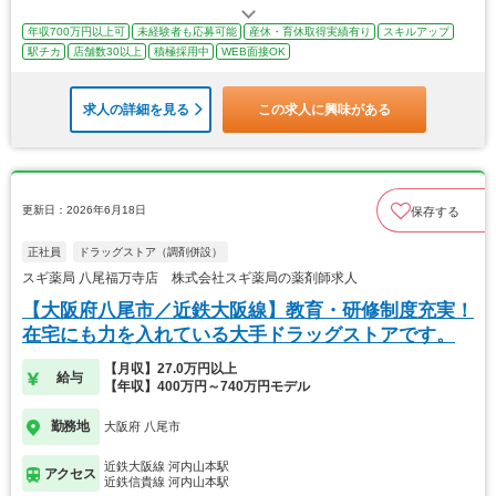
年収700万円以上可
未経験者も応募可能
産休・育休取得実績有り
スキルアップ
駅チカ
店舗数30以上
積極採用中
WEB面接OK
求人の詳細を見る
この求人に興味がある
更新日：2026年6月18日
保存する
正社員
ドラッグストア（調剤併設）
スギ薬局 八尾福万寺店 株式会社スギ薬局の薬剤師求人
【大阪府八尾市／近鉄大阪線】教育・研修制度充実！
在宅にも力を入れている大手ドラッグストアです。
【月収】27.0万円以上
給与
【年収】400万円～740万円モデル
勤務地
大阪府 八尾市
近鉄大阪線 河内山本駅
アクセス
近鉄信貴線 河内山本駅