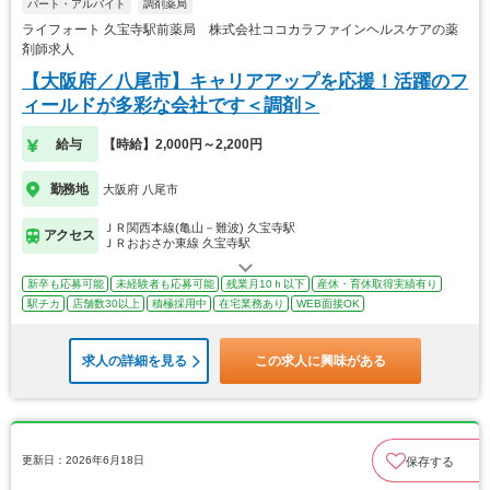
パート・アルバイト
調剤薬局
ライフォート 久宝寺駅前薬局 株式会社ココカラファインヘルスケアの薬
剤師求人
【大阪府／八尾市】キャリアアップを応援！活躍のフ
ィールドが多彩な会社です＜調剤＞
給与
【時給】2,000円～2,200円
勤務地
大阪府 八尾市
ＪＲ関西本線(亀山－難波) 久宝寺駅
アクセス
ＪＲおおさか東線 久宝寺駅
新卒も応募可能
未経験者も応募可能
残業月10ｈ以下
産休・育休取得実績有り
駅チカ
店舗数30以上
積極採用中
在宅業務あり
WEB面接OK
求人の詳細を見る
この求人に興味がある
更新日：2026年6月18日
保存する