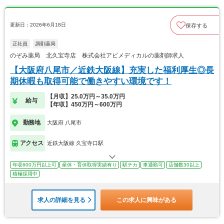
更新日：2026年6月18日
保存する
正社員
調剤薬局
のぞみ薬局 北久宝寺店 株式会社アビメディカルの薬剤師求人
【大阪府八尾市／近鉄大阪線】充実した福利厚生◎長
期休暇も取得可能で働きやすい環境です！
【月収】25.0万円～35.0万円
給与
【年収】450万円～600万円
勤務地
大阪府 八尾市
アクセス
近鉄大阪線 久宝寺口駅
年収600万円以上可
産休・育休取得実績有り
駅チカ
車通勤可
店舗数30以上
積極採用中
求人の詳細を見る
この求人に興味がある