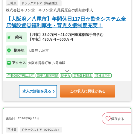
正社員
ドラッグストア（調剤併設）
株式会社キリン堂 キリン堂 八尾長原店の薬剤師求人
【大阪府／八尾市】年間休日117日☆監査システム全
店舗設置◎福利厚生・育児支援制度充実！
【月収】33.0万円～41.0万円※薬剤師手当含む
給与
【年収】480万円～600万円
勤務地
大阪府 八尾市
アクセス
大阪市営谷町線 八尾南駅
年収600万円以上可
新卒も応募可能
駅チカ
店舗数30以上
積極採用中
求人の詳細を見る
この求人に興味がある
更新日：2026年6月18日
保存する
正社員
ドラッグストア（OTCのみ）