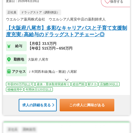
更新日：2026年6月26日
保存する
正社員
ドラッグストア（調剤併設）
ウエルシア薬局株式会社 ウエルシア八尾安中店の薬剤師求人
【大阪府八尾市】多彩なキャリアパスと子育て支援制
度充実♪高給与のドラッグストアチェーン◎
【月収】33.5万円
給与
【年収】515万円～650万円
勤務地
大阪府 八尾市
アクセス
ＪＲ関西本線(亀山－難波) 八尾駅
年収650万円以上可
産休・育休取得実績有り
総合門前
駅チカ
店舗数30以上
積極採用中
年間休日120日以上
求人の詳細を見る
この求人に興味がある