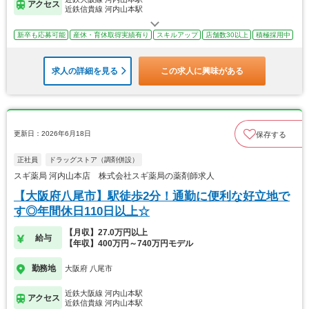
アクセス
近鉄信貴線 河内山本駅
新卒も応募可能
産休・育休取得実績有り
スキルアップ
店舗数30以上
積極採用中
求人の詳細を見る
この求人に興味がある
更新日：2026年6月18日
保存する
正社員
ドラッグストア（調剤併設）
スギ薬局 河内山本店 株式会社スギ薬局の薬剤師求人
【大阪府八尾市】駅徒歩2分！通勤に便利な好立地で
す◎年間休日110日以上☆
【月収】27.0万円以上
給与
【年収】400万円～740万円モデル
勤務地
大阪府 八尾市
近鉄大阪線 河内山本駅
アクセス
近鉄信貴線 河内山本駅