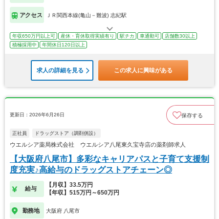
アクセス
ＪＲ関西本線(亀山－難波) 志紀駅
年収650万円以上可
産休・育休取得実績有り
駅チカ
車通勤可
店舗数30以上
積極採用中
年間休日120日以上
求人の詳細を見る
この求人に興味がある
更新日：2026年6月26日
保存する
正社員
ドラッグストア（調剤併設）
ウエルシア薬局株式会社 ウエルシア八尾東久宝寺店の薬剤師求人
【大阪府八尾市】多彩なキャリアパスと子育て支援制
度充実♪高給与のドラッグストアチェーン◎
【月収】33.5万円
給与
【年収】515万円～650万円
勤務地
大阪府 八尾市