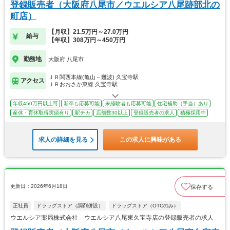
登録販売者（大阪府八尾市／ウエルシア八尾跡部北の
町店）
【月収】21.5万円～27.0万円
給与
【年収】308万円～450万円
勤務地
大阪府 八尾市
ＪＲ関西本線(亀山－難波) 久宝寺駅
アクセス
ＪＲおおさか東線 久宝寺駅
年収450万円以上可
新卒も応募可能
未経験者も応募可能
住宅補助（手当）あり
産休・育休取得実績有り
駅チカ
店舗数30以上
登録販売者の求人
積極採用中
求人の詳細を見る
この求人に興味がある
更新日：2026年6月18日
保存する
正社員
ドラッグストア（調剤併設）
ドラッグストア（OTCのみ）
ウエルシア薬局株式会社 ウエルシア八尾東久宝寺店の登録販売者の求人