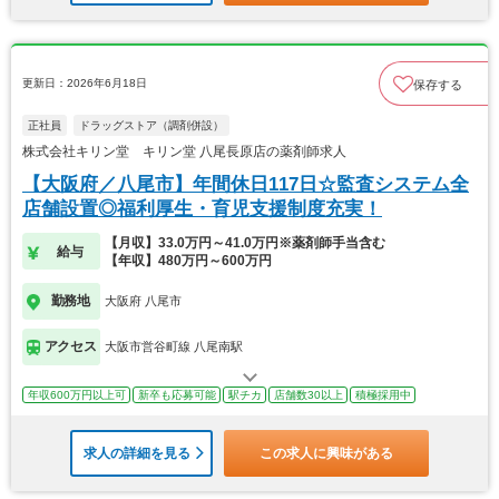
更新日：2026年6月18日
保存する
正社員
ドラッグストア（調剤併設）
株式会社キリン堂 キリン堂 八尾長原店の薬剤師求人
【大阪府／八尾市】年間休日117日☆監査システム全
店舗設置◎福利厚生・育児支援制度充実！
【月収】33.0万円～41.0万円※薬剤師手当含む
給与
【年収】480万円～600万円
勤務地
大阪府 八尾市
アクセス
大阪市営谷町線 八尾南駅
年収600万円以上可
新卒も応募可能
駅チカ
店舗数30以上
積極採用中
求人の詳細を見る
この求人に興味がある