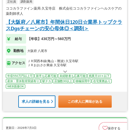
正社員
調剤薬局
ココカラファイン薬局 久宝寺店 株式会社ココカラファインヘルスケアの
薬剤師求人
【大阪府／八尾市】年間休日120日☆業界トップクラ
スDgsチェーンの安心母体◎＜調剤＞
給与
【年収】430万円～560万円
勤務地
大阪府 八尾市
ＪＲ関西本線(亀山－難波) 久宝寺駅
アクセス
ＪＲおおさか東線 久宝寺駅
年収550万円以上可
新卒も応募可能
未経験者も応募可能
残業月10ｈ以下
産休・育休取得実績有り
駅チカ
店舗数30以上
積極採用中
在宅業務あり
WEB面接OK
求人の詳細を見る
この求人に興味がある
更新日：2026年7月3日
保存する