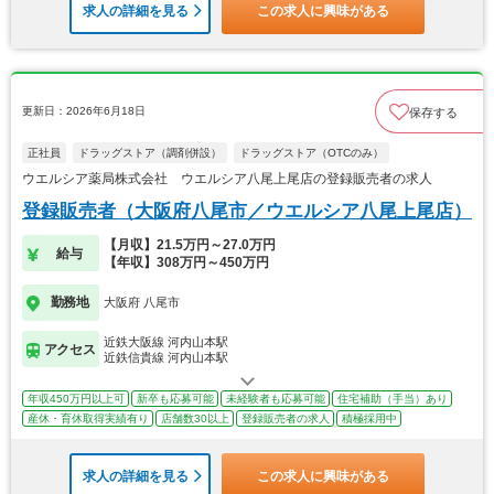
求人の詳細を見る
この求人に興味がある
更新日：2026年6月18日
保存する
正社員
ドラッグストア（調剤併設）
ドラッグストア（OTCのみ）
ウエルシア薬局株式会社 ウエルシア八尾上尾店の登録販売者の求人
登録販売者（大阪府八尾市／ウエルシア八尾上尾店）
【月収】21.5万円～27.0万円
給与
【年収】308万円～450万円
勤務地
大阪府 八尾市
近鉄大阪線 河内山本駅
アクセス
近鉄信貴線 河内山本駅
年収450万円以上可
新卒も応募可能
未経験者も応募可能
住宅補助（手当）あり
産休・育休取得実績有り
店舗数30以上
登録販売者の求人
積極採用中
求人の詳細を見る
この求人に興味がある