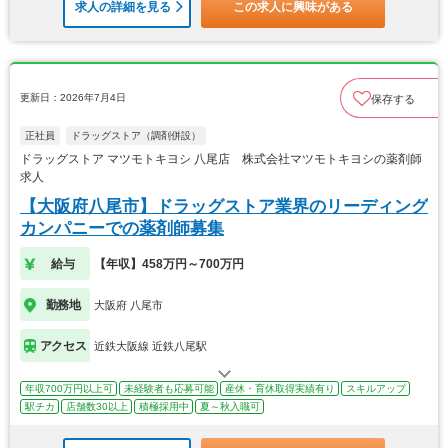
求人の詳細を見る
この求人に興味がある
更新日：2026年7月4日
保存する
正社員
ドラッグストア（調剤併設）
ドラッグストア マツモトキヨシ 八尾店 株式会社マツモトキヨシの薬剤師
求人
【大阪府八尾市】ドラッグストア業界のリーディング
カンパニーでの薬剤師募集
給与
【年収】458万円～700万円
勤務地
大阪府 八尾市
アクセス
近鉄大阪線 近鉄八尾駅
年収700万円以上可
未経験者も応募可能
産休・育休取得実績有り
スキルアップ
駅チカ
店舗数30以上
積極採用中
夏～秋入職可