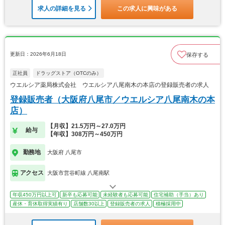
求人の詳細を見る
この求人に興味がある
更新日：2026年6月18日
保存する
正社員
ドラッグストア（OTCのみ）
ウエルシア薬局株式会社 ウエルシア八尾南木の本店の登録販売者の求人
登録販売者（大阪府八尾市／ウエルシア八尾南木の本
店）
【月収】21.5万円～27.0万円
給与
【年収】308万円～450万円
勤務地
大阪府 八尾市
アクセス
大阪市営谷町線 八尾南駅
年収450万円以上可
新卒も応募可能
未経験者も応募可能
住宅補助（手当）あり
産休・育休取得実績有り
店舗数30以上
登録販売者の求人
積極採用中