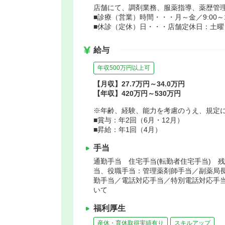
店舗にて、調剤業務、服薬指導、薬歴管
■診療（営業）時間・・・月～金／9:00～19:
■休診（定休）日・・・店舗定休日：土曜
給与
年収500万円以上可
【月収】27.7万円～34.0万円
【年収】420万円～530万円
※年齢、経験、能力を考慮のうえ、規定
■賞与：年2回（6月・12月）
■昇給：年1回（4月）
手当
通勤手当 住宅手当(転勤者住宅手当) 
当、役職手当：管理薬剤師手当／副薬局
勤手当／電話対応手当／特別電話対応手
いて
福利厚生
産休・育休取得実績有り
スキルアップ