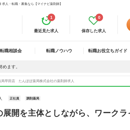
師 求人・転職・募集なら【マイナビ薬剤師】
1
0
最近見た求人
保存した求人
転職相談会
転職ノウハウ
転職お役立ちガイド
努めます。
薬局早田店 たんぽぽ薬局株式会社の薬剤師求人
人
正社員
調剤薬局
の展開を主体としながら、ワークラ