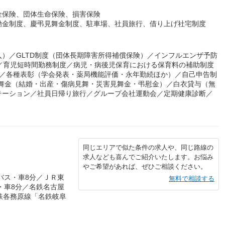
金保険、団体生命保険、損害保険
励金制度、慶弔見舞金制度、駐車場、社員旅行、借り上げ社宅制度
）／GLTD制度（団体長期障害所得補償保険）／インフルエンザ予防
給）／育児短時間勤務制度／病児・病後児保育における保育料の補助制度
度／各種表彰（学会発表・薬局機能評価・永年勤続ほか）／自己申告制
見舞金（結婚・出産・傷病見舞・災害見舞金・弔慰金）／白衣貸与（無
テーション／社員日帰り旅行／グループ会社運動会／定期健康診断／
同じエリアで似た条件の求人や、同じ路線の
求人なども喜んでご紹介いたします。お悩み
やご希望があれば、ぜひご相談ください。
バス・車8分／ＪＲ東
無料で相談する
・車8分／名鉄名古屋
鉄各務原線「名鉄岐阜