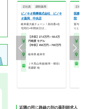
正社員
調剤薬局
正社員
病院・クリニッ
ピノキオ商事株式会社 ピノキ
医療法人社団尚英会 岐阜
オ薬局 中央店
院
岐阜最大級チェーン！高待遇×在
賞与5ヶ月実績★頑張りがし
宅同行×年間休日12…
りとお給与にも反映◎
【月収】27.0万円～50.0万
【月収】25.9万円～35.
円程度 モデル
円程度
【年収】450万円～700万円
【年収】500万円
岐阜県 岐阜市
岐阜県 岐阜市
ＪＲ高山本線(岐阜－猪谷)
名鉄竹鼻線 南宿駅
長森駅 他
近隣の同じ路線の別の薬剤師求人