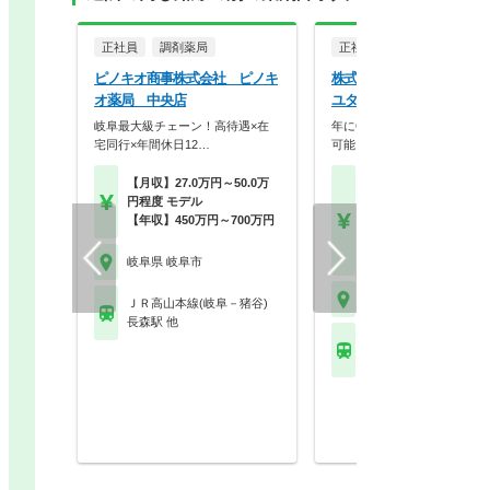
正社員
調剤薬局
正社員
調剤薬局
ピノキオ商事株式会社 ピノキ
株式会社ユタカファーマ
オ薬局 中央店
ユタカ調剤薬局本荘
岐阜最大級チェーン！高待遇×在
年に6連休×2回の長期休暇の
宅同行×年間休日12…
可能！1人あたりの…
【月収】27.0万円～50.0万
【月収】31.0万円～40.
円程度 モデル
円程度
【年収】450万円～700万円
【年収】400万円～60
以上 モデル
【時給】2,200円～
岐阜県 岐阜市
岐阜県 岐阜市
ＪＲ高山本線(岐阜－猪谷)
長森駅 他
ＪＲ東海道本線(熱海－
西岐阜駅 他