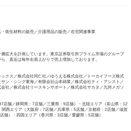
具・衛生材料の販売／介護用品の販売／在宅関連事業
一層拡大を計画しています。東京証券取引所プライム市場のグループ
がら、直近は毎年右肩上がりで売上増加しております。
レックス／株式会社同仁社／ゆうえる株式会社／トーカイフーズ株式
社サン・シング東海／有限会社山本綿業／株式会社ティ・アシスト／
式会社／株式会社リースキンサポート／株式会社サカタ／九州メガソ
ト
37店舗／静岡県：7店舗／三重県：9店舗）・北陸エリア（富山県：12
・関西エリア（大阪府：7店舗／兵庫県：5店舗／京都府：2店舗／滋賀
2店舗）・四国エリア（香川県：3店舗／愛媛県：5店舗）