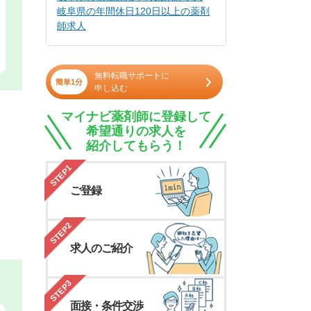
岐阜県の年間休日120日以上の薬剤
師求人
無料転職サポートに
簡単1分
申し込む
マイナビ薬剤師に登録して
希望通りの求人を
紹介してもらう！
STEP1
ご登録
STEP2
求人のご紹介
STEP3
面接・条件交渉