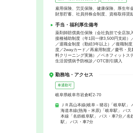
雇用保険、労災保険、健康保険、厚生年
財形貯蓄、社員持株会制度、資格取得奨
手当・福利厚生備考
薬剤師賠償責任保険（会社負担で全店加入
接種補助制度（年1回一律3,500円支
／退職金制度（勤続3年以上）／復職制
度／2wayカード／再雇用制度／慶弔・
料クリーニング実施）／ベネフィットス
生活習慣病予防検診／OTC割引購入
勤務地・アクセス
車通勤可
岐阜県岐阜市岩倉町2-70
ＪＲ高山本線(岐阜－猪谷)「岐阜駅」 
海道本線(熱海－米原)「岐阜駅」 バス
本線「名鉄岐阜駅」 バス・車7分／名
駅」 バス・車7分