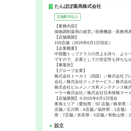
たんぽぽ薬局株式会社
店舗数30以上
【業務内容】
保険調剤薬局の経営／医療機器・医療用
【店舗展開】
159店舗（2025年6月1日現在）
【企業概要】
中部圏トップクラスの売上を誇り、より
ですので、企業としての安定性も持ちな
【事業所】
【グループ企業】
株式会社トーカイ（四国）／株式会社プ
会社／株式会社クックサービス／株式会
株式会社ビルメン／大和メンテナンス株
ーラー株式会社／株式会社日本情報マー
【店舗展開】※2025年6月1日現在
東海エリア（愛知県：50 店舗／岐阜県：
店舗／石川県：6店舗／福井県：1店舗）
県：7店舗／奈良県：5店舗／和歌山県：
設立