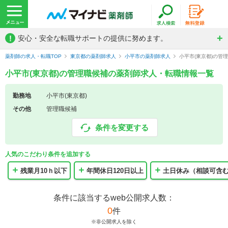
!
安心・安全な転職サポートの提供に努めます。
薬剤師の求人・転職TOP
東京都の薬剤師求人
小平市の薬剤師求人
小平市(東京都)の管
小平市(東京都)の管理職候補の薬剤師求人・転職情報一覧
勤務地
小平市(東京都)
その他
管理職候補
条件を変更する
人気のこだわり条件を追加する
残業月10ｈ以下
年間休日120日以上
土日休み（相談可含
条件に該当するweb公開求人数：
0
件
※非公開求人を除く