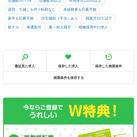
店舗数10～29
店舗数30以上
年間休日120日以上
原則、引越しを伴う転勤なし
未経験者も応募可能
新卒も応募可能
住宅補助（手当）あり
残業月10ｈ以下
駅チカ
車通勤可
夏～秋入職可
積極採用中の求人
最近見た求人
保存した求人
保存した検索条件
検索条件を保存する