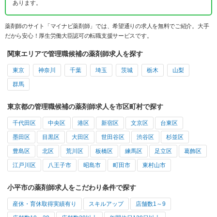
あります。
薬剤師のサイト「マイナビ薬剤師」では、希望通りの求人を無料でご紹介。大手
だから安心！厚生労働大臣認可の転職支援サービスです。
関東エリアで管理職候補の薬剤師求人を探す
東京
神奈川
千葉
埼玉
茨城
栃木
山梨
群馬
東京都の管理職候補の薬剤師求人を市区町村で探す
千代田区
中央区
港区
新宿区
文京区
台東区
墨田区
目黒区
大田区
世田谷区
渋谷区
杉並区
豊島区
北区
荒川区
板橋区
練馬区
足立区
葛飾区
江戸川区
八王子市
昭島市
町田市
東村山市
小平市の薬剤師求人をこだわり条件で探す
産休・育休取得実績有り
スキルアップ
店舗数1～9