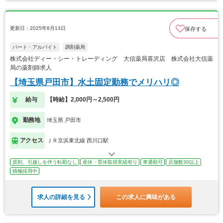
更新日：2025年8月13日
保存する
パート・アルバイト
調剤薬局
株式会社ディー・シー・トレーディング 大信薬局喜沢店 株式会社大信薬
局の薬剤師求人
【埼玉県戸田市】水土固定勤務でメリハリ◎
給与
【時給】2,000円～2,500円
勤務地
埼玉県 戸田市
アクセス
ＪＲ京浜東北線 西川口駅
原則、引越しを伴う転勤なし
産休・育休取得実績有り
車通勤可
店舗数30以上
積極採用中
求人の詳細を見る
この求人に興味がある