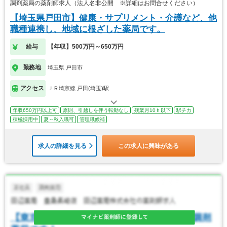
調剤薬局の薬剤師求人（法人名非公開 ※詳細はお問合せください）
【埼玉県戸田市】健康・サプリメント・介護など、他
職種連携し、地域に根ざした薬局です。
給与
【年収】500万円～650万円
勤務地
埼玉県 戸田市
アクセス
ＪＲ埼京線 戸田(埼玉)駅
年収650万円以上可
原則、引越しを伴う転勤なし
残業月10ｈ以下
駅チカ
積極採用中
夏～秋入職可
管理職候補
求人の詳細を見る
この求人に興味がある