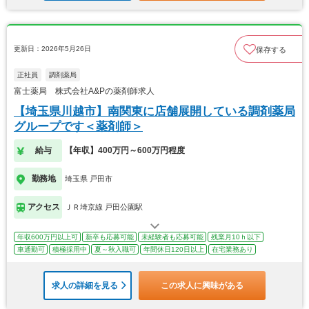
更新日：2026年5月26日
保存する
正社員
調剤薬局
富士薬局 株式会社A&Pの薬剤師求人
【埼玉県川越市】南関東に店舗展開している調剤薬局
グループです＜薬剤師＞
給与
【年収】400万円～600万円程度
勤務地
埼玉県 戸田市
アクセス
ＪＲ埼京線 戸田公園駅
年収600万円以上可
新卒も応募可能
未経験者も応募可能
残業月10ｈ以下
車通勤可
積極採用中
夏～秋入職可
年間休日120日以上
在宅業務あり
求人の詳細を見る
この求人に興味がある