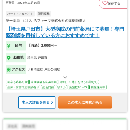
更新日：2024年11月10日
保存する
パート・アルバイト
調剤薬局
第一薬局 にじいろファーマ株式会社の薬剤師求人
【埼玉県戸田市】大型病院の門前薬局にて募集！専門
薬剤師を目指している方におすすめです！
給与
【時給】2,000円～
勤務地
埼玉県 戸田市
アクセス
ＪＲ埼京線 戸田公園駅
新卒も応募可能
未経験者も応募可能
原則、引越しを伴う転勤なし
産休・育休取得実績有り
総合門前
駅チカ
店舗数10～29
積極採用中
求人の詳細を見る
この求人に興味がある