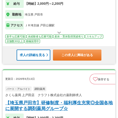
給与
【時給】2,000円～2,200円
勤務地
埼玉県 戸田市
アクセス
ＪＲ埼京線 戸田公園駅
新卒も応募可能
未経験者も応募可能
産休・育休取得実績有り
スキルアップ
店舗数30以上
積極採用中
求人の詳細を見る
この求人に興味がある
更新日：2026年6月13日
保存する
パート・アルバイト
調剤薬局
さくら薬局 上戸田店 クラフト株式会社の薬剤師求人
【埼玉県戸田市】研修制度・福利厚生充実◎全国各地
に展開する調剤薬局グループ☆
給与
【時給】2,000円～2,200円