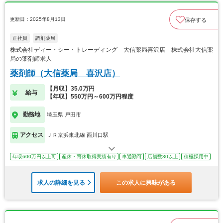
更新日：2025年8月13日
保存する
正社員
調剤薬局
株式会社ディー・シー・トレーディング 大信薬局喜沢店 株式会社大信薬
局の薬剤師求人
薬剤師（大信薬局 喜沢店）
【月収】35.0万円
給与
【年収】550万円～600万円程度
勤務地
埼玉県 戸田市
アクセス
ＪＲ京浜東北線 西川口駅
年収600万円以上可
産休・育休取得実績有り
車通勤可
店舗数30以上
積極採用中
求人の詳細を見る
この求人に興味がある