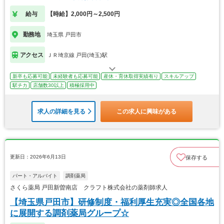
給与
【時給】2,000円～2,500円
勤務地
埼玉県 戸田市
アクセス
ＪＲ埼京線 戸田(埼玉)駅
新卒も応募可能
未経験者も応募可能
産休・育休取得実績有り
スキルアップ
駅チカ
店舗数30以上
積極採用中
求人の詳細を見る
この求人に興味がある
更新日：2026年6月13日
保存する
パート・アルバイト
調剤薬局
さくら薬局 戸田新曽南店 クラフト株式会社の薬剤師求人
【埼玉県戸田市】研修制度・福利厚生充実◎全国各地
に展開する調剤薬局グループ☆