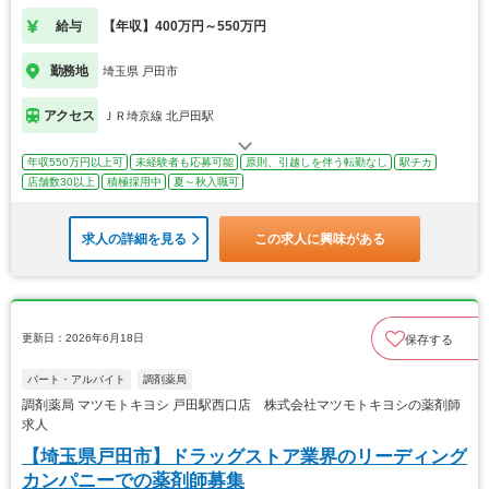
給与
【年収】400万円～550万円
勤務地
埼玉県 戸田市
アクセス
ＪＲ埼京線 北戸田駅
年収550万円以上可
未経験者も応募可能
原則、引越しを伴う転勤なし
駅チカ
店舗数30以上
積極採用中
夏～秋入職可
求人の詳細を見る
この求人に興味がある
更新日：2026年6月18日
保存する
パート・アルバイト
調剤薬局
調剤薬局 マツモトキヨシ 戸田駅西口店 株式会社マツモトキヨシの薬剤師
求人
【埼玉県戸田市】ドラッグストア業界のリーディング
カンパニーでの薬剤師募集