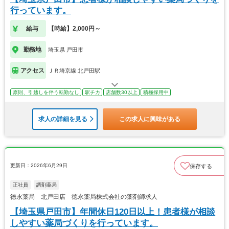
行っています。
給与
【時給】2,000円～
勤務地
埼玉県 戸田市
アクセス
ＪＲ埼京線 北戸田駅
原則、引越しを伴う転勤なし
駅チカ
店舗数30以上
積極採用中
求人の詳細を見る
この求人に興味がある
更新日：2026年6月29日
保存する
正社員
調剤薬局
徳永薬局 北戸田店 徳永薬局株式会社の薬剤師求人
【埼玉県戸田市】年間休日120日以上！患者様が相談
しやすい薬局づくりを行っています。