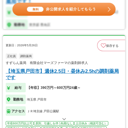
更新日：2026年5月26日
保存する
正社員
調剤薬局
すずらん薬局 有限会社マーズファーマの薬剤師求人
【埼玉県戸田市】週休2.5日・昼休み2.5hの調剤薬局
です
給与
【年収】390万円～600万円24歳～
勤務地
埼玉県 戸田市
アクセス
ＪＲ埼京線 戸田公園駅
年収600万円以上可
原則、引越しを伴う転勤なし
土日休み（相談可含む）