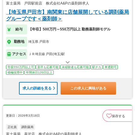
富士薬局 戸田駅前店 株式会社A&Pの薬剤師求人
【埼玉県戸田市】南関東に店舗展開している調剤薬局
グループです＜薬剤師＞
給与
【年収】500万円～550万円以上 勤務薬剤師モデル
勤務地
埼玉県 戸田市
アクセス
ＪＲ埼京線 戸田(埼玉)駅
年収550万円以上可
新卒も応募可能
未経験者も応募可能
駅チカ
車通勤可
積極採用中
年間休日120日以上
求人の詳細を見る
この求人に興味がある
更新日：2026年3月18日
保存する
正社員
調剤薬局
富士薬局 喜沢店 株式会社A&Pの薬剤師求人