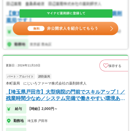
更新日：2024年11月10日
保存する
パート・アルバイト
調剤薬局
本町薬局 にじいろファーマ株式会社の薬剤師求人
【埼玉県戸田市】大型病院の門前でスキルアップ！／
残業時間少なめ／システム完備で働きやすい環境あり
◎
給与
【時給】2,000円～
勤務地
埼玉県 戸田市