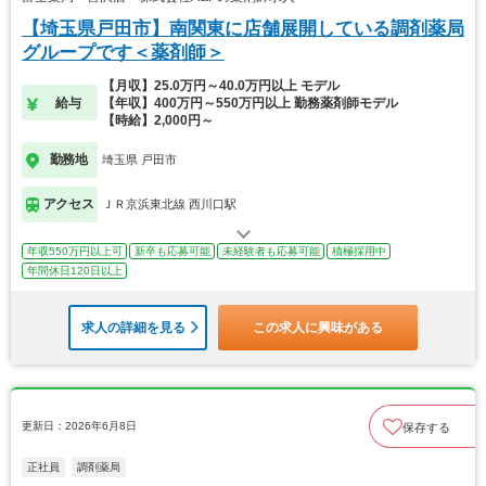
【埼玉県戸田市】南関東に店舗展開している調剤薬局
グループです＜薬剤師＞
【月収】25.0万円～40.0万円以上 モデル
給与
【年収】400万円～550万円以上 勤務薬剤師モデル
【時給】2,000円～
勤務地
埼玉県 戸田市
アクセス
ＪＲ京浜東北線 西川口駅
年収550万円以上可
新卒も応募可能
未経験者も応募可能
積極採用中
年間休日120日以上
求人の詳細を見る
この求人に興味がある
更新日：2026年6月8日
保存する
正社員
調剤薬局