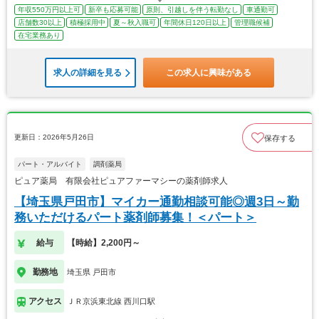
年収550万円以上可
新卒も応募可能
原則、引越しを伴う転勤なし
車通勤可
店舗数30以上
積極採用中
夏～秋入職可
年間休日120日以上
管理職候補
在宅業務あり
求人の詳細を見る
この求人に興味がある
更新日：2026年5月26日
保存する
パート・アルバイト
調剤薬局
ピュア薬局 有限会社ピュアファーマシーの薬剤師求人
【埼玉県戸田市】マイカー通勤相談可能◎週3日～勤
務いただけるパート薬剤師募集！＜パート＞
給与
【時給】2,200円～
勤務地
埼玉県 戸田市
アクセス
ＪＲ京浜東北線 西川口駅