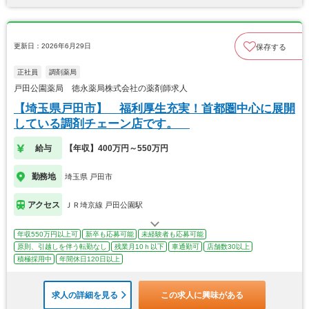
更新日：2026年6月29日
保存する
正社員
調剤薬局
戸田公園薬局 徳永薬局株式会社の薬剤師求人
【埼玉県戸田市】 福利厚生充実！首都圏中心に展開
している調剤チェーン店です。
給与
【年収】400万円～550万円
勤務地
埼玉県 戸田市
アクセス
ＪＲ埼京線 戸田公園駅
年収550万円以上可
新卒も応募可能
未経験者も応募可能
原則、引越しを伴う転勤なし
残業月10ｈ以下
車通勤可
店舗数30以上
積極採用中
年間休日120日以上
求人の詳細を見る
この求人に興味がある