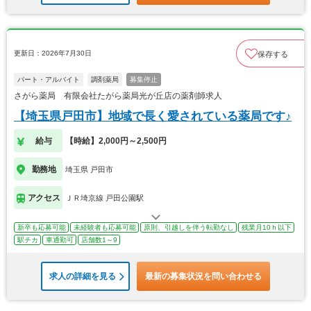
更新日：2026年7月30日
保存する
パート・アルバイト
調剤薬局
募集停止
さがら薬局 有限会社たがら薬局光が丘店の薬剤師求人
【埼玉県戸田市】地域で長く愛されている薬局です♪
給与
【時給】2,000円～2,500円
勤務地
埼玉県 戸田市
アクセス
ＪＲ埼京線 戸田公園駅
新卒も応募可能
未経験者も応募可能
原則、引越しを伴う転勤なし
残業月10ｈ以下
駅チカ
車通勤可
店舗数1～9
求人の詳細を見る
最新の募集状況を問い合わせる