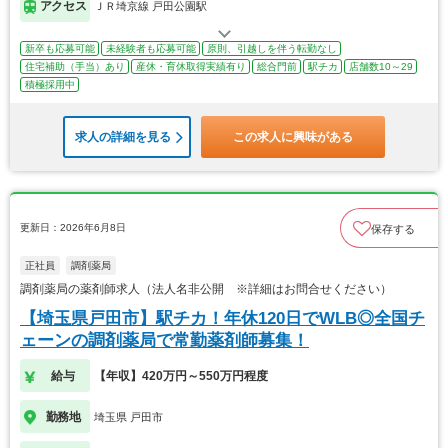
アクセス
ＪＲ埼京線 戸田公園駅
新卒も応募可能
未経験者も応募可能
原則、引越しを伴う転勤なし
住宅補助（手当）あり
産休・育休取得実績有り
総合門前
駅チカ
店舗数10～29
積極採用中
求人の詳細を見る
この求人に興味がある
更新日：2026年6月8日
保存する
正社員
調剤薬局
調剤薬局の薬剤師求人（法人名非公開 ※詳細はお問合せください）
【埼玉県戸田市】駅チカ！年休120日でWLB◎全国チ
ェーンの調剤薬局で常勤薬剤師募集！
給与
【年収】420万円～550万円程度
勤務地
埼玉県 戸田市