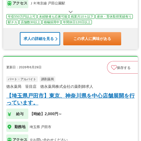
アクセス
ＪＲ埼京線 戸田公園駅
年収550万円以上可
未経験者も応募可能
残業月10ｈ以下
産休・育休取得実績有り
駅チカ
店舗数30以上
積極採用中
年間休日120日以上
求人の詳細を見る
この求人に興味がある
更新日：2026年6月29日
保存する
パート・アルバイト
調剤薬局
徳永薬局 笹目店 徳永薬局株式会社の薬剤師求人
【埼玉県戸田市】東京、神奈川県を中心店舗展開を行
っています。
給与
【時給】2,000円～
勤務地
埼玉県 戸田市
アクセス
※お問い合わせください