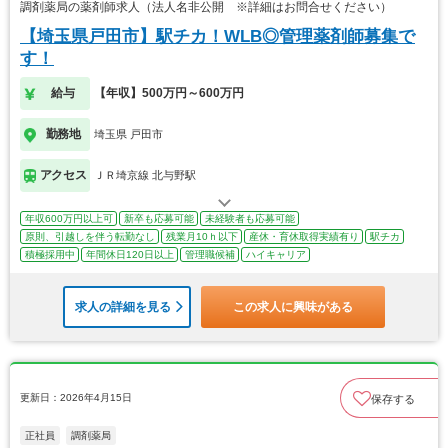
調剤薬局の薬剤師求人（法人名非公開 ※詳細はお問合せください）
【埼玉県戸田市】駅チカ！WLB◎管理薬剤師募集で
す！
給与
【年収】500万円～600万円
勤務地
埼玉県 戸田市
アクセス
ＪＲ埼京線 北与野駅
年収600万円以上可
新卒も応募可能
未経験者も応募可能
原則、引越しを伴う転勤なし
残業月10ｈ以下
産休・育休取得実績有り
駅チカ
積極採用中
年間休日120日以上
管理職候補
ハイキャリア
求人の詳細を見る
この求人に興味がある
更新日：2026年4月15日
保存する
正社員
調剤薬局