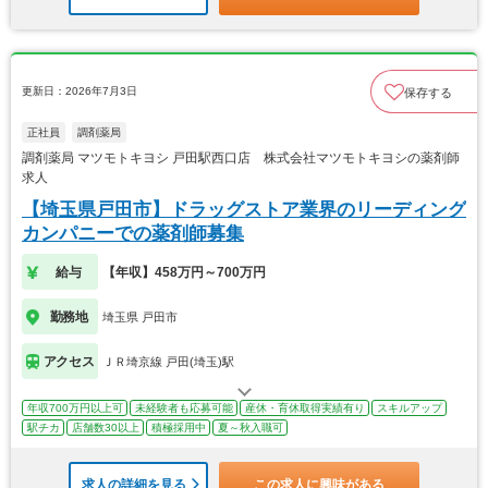
更新日：2026年7月3日
保存する
正社員
調剤薬局
調剤薬局 マツモトキヨシ 戸田駅西口店 株式会社マツモトキヨシの薬剤師
求人
【埼玉県戸田市】ドラッグストア業界のリーディング
カンパニーでの薬剤師募集
給与
【年収】458万円～700万円
勤務地
埼玉県 戸田市
アクセス
ＪＲ埼京線 戸田(埼玉)駅
年収700万円以上可
未経験者も応募可能
産休・育休取得実績有り
スキルアップ
駅チカ
店舗数30以上
積極採用中
夏～秋入職可
求人の詳細を見る
この求人に興味がある