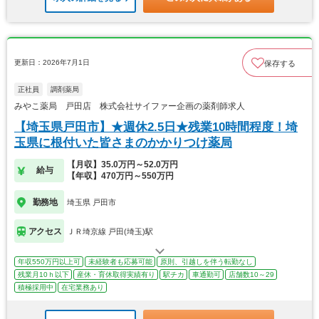
更新日：2026年7月1日
保存する
正社員
調剤薬局
みやこ薬局 戸田店 株式会社サイファー企画の薬剤師求人
【埼玉県戸田市】★週休2.5日★残業10時間程度！埼
玉県に根付いた皆さまのかかりつけ薬局
【月収】35.0万円～52.0万円
給与
【年収】470万円～550万円
勤務地
埼玉県 戸田市
アクセス
ＪＲ埼京線 戸田(埼玉)駅
年収550万円以上可
未経験者も応募可能
原則、引越しを伴う転勤なし
残業月10ｈ以下
産休・育休取得実績有り
駅チカ
車通勤可
店舗数10～29
積極採用中
在宅業務あり