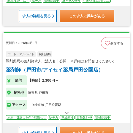
残業月10ｈ以下
駅チカ
積極採用中
夏～秋入職可
年間休日120日以上
求人の詳細を見る
この求人に興味がある
更新日：2026年3月9日
保存する
パート・アルバイト
調剤薬局
調剤薬局の薬剤師求人（法人名非公開 ※詳細はお問合せください）
薬剤師（戸田市/アイセイ薬局戸田公園店）
給与
【時給】2,300円～
勤務地
埼玉県 戸田市
アクセス
ＪＲ埼京線 戸田公園駅
原則、引越しを伴う転勤なし
駅チカ
車通勤可
店舗数1～9
積極採用中