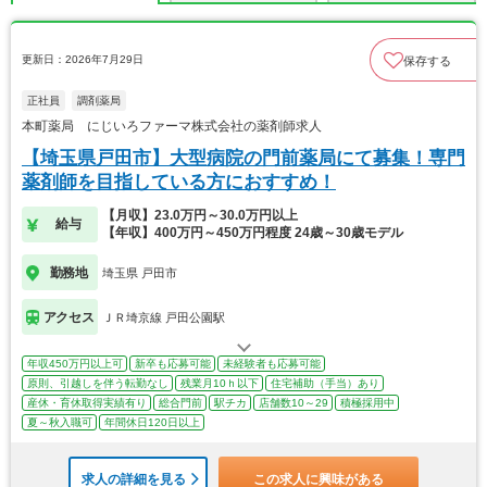
更新日：2026年7月29日
保存する
正社員
調剤薬局
本町薬局 にじいろファーマ株式会社の薬剤師求人
【埼玉県戸田市】大型病院の門前薬局にて募集！専門
薬剤師を目指している方におすすめ！
【月収】23.0万円～30.0万円以上
給与
【年収】400万円～450万円程度 24歳～30歳モデル
勤務地
埼玉県 戸田市
アクセス
ＪＲ埼京線 戸田公園駅
年収450万円以上可
新卒も応募可能
未経験者も応募可能
原則、引越しを伴う転勤なし
残業月10ｈ以下
住宅補助（手当）あり
産休・育休取得実績有り
総合門前
駅チカ
店舗数10～29
積極採用中
夏～秋入職可
年間休日120日以上
求人の詳細を見る
この求人に興味がある