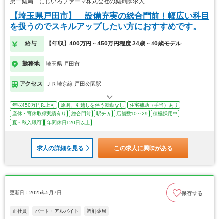
第一薬局 にじいろファーマ株式会社の薬剤師求人
【埼玉県戸田市】 設備充実の総合門前！幅広い科目
を扱うのでスキルアップしたい方におすすめです。
給与
【年収】400万円～450万円程度 24歳～40歳モデル
勤務地
埼玉県 戸田市
アクセス
ＪＲ埼京線 戸田公園駅
年収450万円以上可
原則、引越しを伴う転勤なし
住宅補助（手当）あり
産休・育休取得実績有り
総合門前
駅チカ
店舗数10～29
積極採用中
夏～秋入職可
年間休日120日以上
求人の詳細を見る
この求人に興味がある
更新日：2025年5月7日
保存する
正社員
パート・アルバイト
調剤薬局