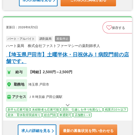
求人の詳細を見る
この求人に興味がある
更新日：2026年8月5日
保存する
パート・アルバイト
調剤薬局
募集停止
ハート薬局 株式会社ファストファーマシーの薬剤師求人
【埼玉県戸田市】土曜半休・日祝休み！病院門前の店
舗です。
給与
【時給】2,500円～2,500円
勤務地
埼玉県 戸田市
アクセス
ＪＲ埼京線 戸田公園駅
新卒も応募可能
未経験者も応募可能
原則、引越しを伴う転勤なし
残業月10ｈ以下
産休・育休取得実績有り
総合門前
車通勤可
店舗数1～9
求人の詳細を見る
最新の募集状況を問い合わせる