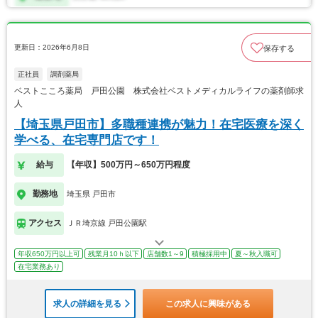
更新日：2026年6月8日
保存する
正社員
調剤薬局
ベストこころ薬局 戸田公園 株式会社ベストメディカルライフの薬剤師求
人
【埼玉県戸田市】多職種連携が魅力！在宅医療を深く
学べる、在宅専門店です！
給与
【年収】500万円～650万円程度
勤務地
埼玉県 戸田市
アクセス
ＪＲ埼京線 戸田公園駅
年収650万円以上可
残業月10ｈ以下
店舗数1～9
積極採用中
夏～秋入職可
在宅業務あり
求人の詳細を見る
この求人に興味がある