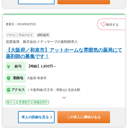
更新日：2024年8月5日
保存する
パート・アルバイト
調剤薬局
花菜薬局 株式会社メディサーブの薬剤師求人
【大阪府／和泉市】アットホームな雰囲気の薬局にて
薬剤師の募集です！
給与
【時給】1,800円～
勤務地
大阪府 和泉市
アクセス
ＪＲ阪和線(天王寺－和歌山) 北信太駅
駅チカ
車通勤可
積極採用中
求人の詳細を見る
この求人に興味がある