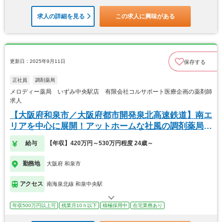
求人の詳細を見る
この求人に興味がある
更新日：2025年9月11日
保存する
正社員
調剤薬局
メロディー薬局 いずみ中央駅店 有限会社コルサポート医療企画の薬剤師
求人
【大阪府和泉市／大阪府都市開発泉北高速鉄道】南エ
リアを中心に展開！アットホームな社風の調剤薬局で
す！
給与
【年収】420万円～530万円程度 24歳～
勤務地
大阪府 和泉市
アクセス
南海泉北線 和泉中央駅
年収500万円以上可
残業月10ｈ以下
積極採用中
在宅業務あり