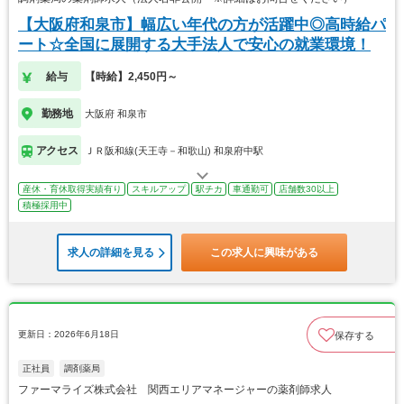
【大阪府和泉市】幅広い年代の方が活躍中◎高時給パ
ート☆全国に展開する大手法人で安心の就業環境！
給与
【時給】2,450円～
勤務地
大阪府 和泉市
アクセス
ＪＲ阪和線(天王寺－和歌山) 和泉府中駅
産休・育休取得実績有り
スキルアップ
駅チカ
車通勤可
店舗数30以上
積極採用中
求人の詳細を見る
この求人に興味がある
更新日：2026年6月18日
保存する
正社員
調剤薬局
ファーマライズ株式会社 関西エリアマネージャーの薬剤師求人