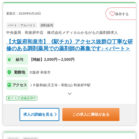
更新日：2026年6月18日
保存する
パート・アルバイト
調剤薬局
中央薬局 和泉府中店 株式会社メディカルかるがもの薬剤師求人
【大阪府和泉市】《駅チカ》アクセス抜群◎丁寧な研
修のある調剤薬局での薬剤師の募集です♪＜パート＞
給与
【時給】2,000円～2,500円
勤務地
大阪府 和泉市
アクセス
ＪＲ阪和線(天王寺－和歌山) 和泉府中駅
駅チカ
積極採用中
求人の詳細を見る
この求人に興味がある