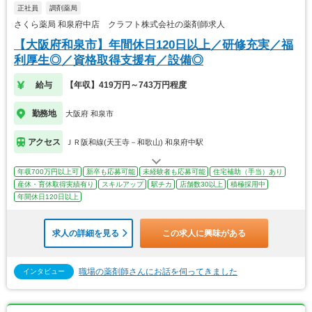
正社員
調剤薬局
さくら薬局 和泉府中店 クラフト株式会社の薬剤師求人
【大阪府和泉市】年間休日120日以上／研修充実／福
利厚生◎／資格取得支援有／設備◎
給与
【年収】419万円～743万円程度
勤務地
大阪府 和泉市
アクセス
ＪＲ阪和線(天王寺－和歌山) 和泉府中駅
年収700万円以上可
新卒も応募可能
未経験者も応募可能
住宅補助（手当）あり
産休・育休取得実績有り
スキルアップ
駅チカ
店舗数30以上
積極採用中
年間休日120日以上
求人の詳細を見る
この求人に興味がある
職場の薬剤師さんにお話を伺ってきました
インタビュー