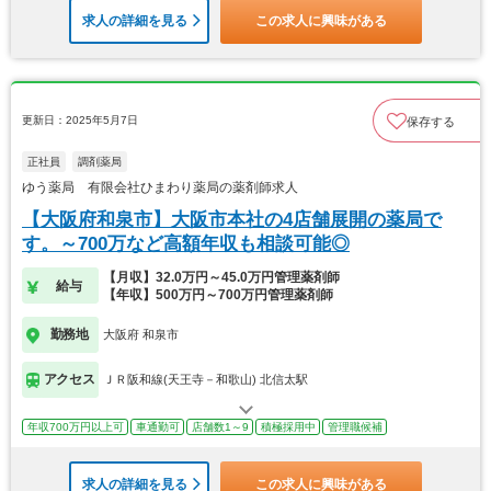
求人の詳細を見る
この求人に興味がある
更新日：2025年5月7日
保存する
正社員
調剤薬局
ゆう薬局 有限会社ひまわり薬局の薬剤師求人
【大阪府和泉市】大阪市本社の4店舗展開の薬局で
す。～700万など高額年収も相談可能◎
【月収】32.0万円～45.0万円管理薬剤師
給与
【年収】500万円～700万円管理薬剤師
勤務地
大阪府 和泉市
アクセス
ＪＲ阪和線(天王寺－和歌山) 北信太駅
年収700万円以上可
車通勤可
店舗数1～9
積極採用中
管理職候補
求人の詳細を見る
この求人に興味がある