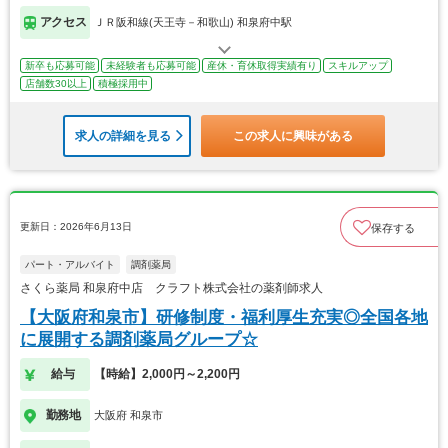
アクセス
ＪＲ阪和線(天王寺－和歌山) 和泉府中駅
新卒も応募可能
未経験者も応募可能
産休・育休取得実績有り
スキルアップ
店舗数30以上
積極採用中
求人の詳細を見る
この求人に興味がある
更新日：2026年6月13日
保存する
パート・アルバイト
調剤薬局
さくら薬局 和泉府中店 クラフト株式会社の薬剤師求人
【大阪府和泉市】研修制度・福利厚生充実◎全国各地
に展開する調剤薬局グループ☆
給与
【時給】2,000円～2,200円
勤務地
大阪府 和泉市