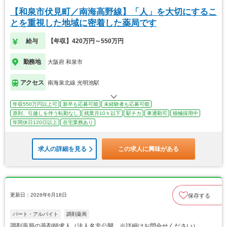
【和泉市伏見町／南海高野線】「人」を大切にするこ
とを重視した地域に密着した薬局です
給与
【年収】420万円～550万円
勤務地
大阪府 和泉市
アクセス
南海泉北線 光明池駅
年収550万円以上可
新卒も応募可能
未経験者も応募可能
原則、引越しを伴う転勤なし
残業月10ｈ以下
駅チカ
車通勤可
積極採用中
年間休日120日以上
在宅業務あり
求人の詳細を見る
この求人に興味がある
更新日：2026年6月18日
保存する
パート・アルバイト
調剤薬局
調剤薬局の薬剤師求人（法人名非公開 ※詳細はお問合せください）