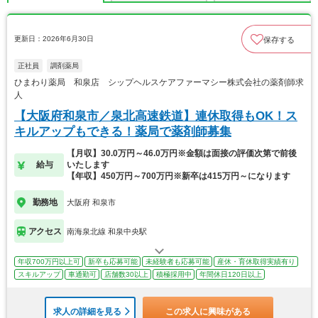
更新日：2026年6月30日
保存する
正社員
調剤薬局
ひまわり薬局 和泉店 シップヘルスケアファーマシー株式会社の薬剤師求
人
【大阪府和泉市／泉北高速鉄道】連休取得もOK！ス
キルアップもできる！薬局で薬剤師募集
【月収】30.0万円～46.0万円※金額は面接の評価次第で前後
給与
いたします
【年収】450万円～700万円※新卒は415万円～になります
勤務地
大阪府 和泉市
アクセス
南海泉北線 和泉中央駅
年収700万円以上可
新卒も応募可能
未経験者も応募可能
産休・育休取得実績有り
スキルアップ
車通勤可
店舗数30以上
積極採用中
年間休日120日以上
求人の詳細を見る
この求人に興味がある