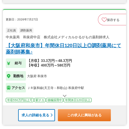
更新日：2026年7月27日
保存する
正社員
調剤薬局
中央薬局 和泉府中店 株式会社メディカルかるがもの薬剤師求人
【大阪府和泉市】年間休日120日以上◎調剤薬局にて
薬剤師募集♪
【月収】33.3万円～48.3万円
給与
【年収】400万円～580万円
勤務地
大阪府 和泉市
アクセス
ＪＲ阪和線(天王寺－和歌山) 和泉府中駅
年収550万円以上可
駅チカ
積極採用中
年間休日120日以上
求人の詳細を見る
この求人に興味がある