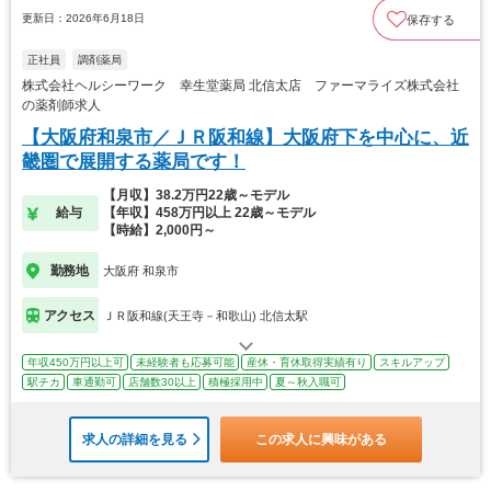
更新日：2026年6月18日
保存する
正社員
調剤薬局
株式会社ヘルシーワーク 幸生堂薬局 北信太店 ファーマライズ株式会社
の薬剤師求人
【大阪府和泉市／ＪＲ阪和線】大阪府下を中心に、近
畿圏で展開する薬局です！
【月収】38.2万円22歳～モデル
給与
【年収】458万円以上 22歳～モデル
【時給】2,000円～
勤務地
大阪府 和泉市
アクセス
ＪＲ阪和線(天王寺－和歌山) 北信太駅
年収450万円以上可
未経験者も応募可能
産休・育休取得実績有り
スキルアップ
駅チカ
車通勤可
店舗数30以上
積極採用中
夏～秋入職可
求人の詳細を見る
この求人に興味がある