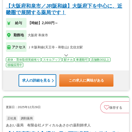
【大阪府和泉市／JR阪和線】大阪府下を中心に、近
畿圏で展開する薬局です！
給与
【時給】2,000円～
勤務地
大阪府 和泉市
アクセス
ＪＲ阪和線(天王寺－和歌山) 北信太駅
産休・育休取得実績有り
スキルアップ
駅チカ
車通勤可
店舗数30以上
積極採用中
求人の詳細を見る
この求人に興味がある
更新日：2025年12月29日
保存する
正社員
調剤薬局
あおい薬局 有限会社メディカルあさかの薬剤師求人