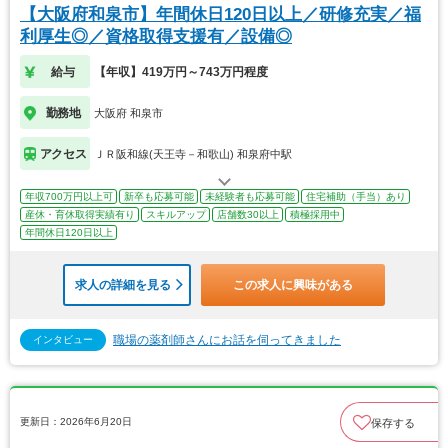
【大阪府和泉市】年間休日120日以上／研修充実／福
利厚生◎／資格取得支援有／設備◎
給与
【年収】419万円～743万円程度
勤務地
大阪府 和泉市
アクセス
ＪＲ阪和線(天王寺－和歌山) 和泉府中駅
年収700万円以上可
新卒も応募可能
未経験者も応募可能
住宅補助（手当）あり
産休・育休取得実績有り
スキルアップ
店舗数30以上
積極採用中
年間休日120日以上
求人の詳細を見る
この求人に興味がある
職場の薬剤師さんにお話を伺ってきました
インタビュー
更新日：2026年6月20日
保存する