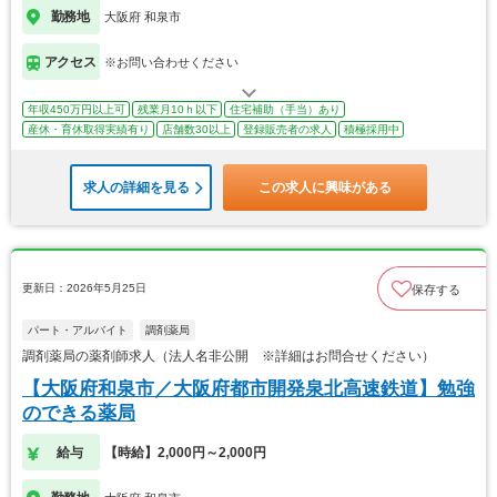
勤務地
大阪府 和泉市
アクセス
※お問い合わせください
年収450万円以上可
残業月10ｈ以下
住宅補助（手当）あり
産休・育休取得実績有り
店舗数30以上
登録販売者の求人
積極採用中
求人の詳細を見る
この求人に興味がある
更新日：2026年5月25日
保存する
パート・アルバイト
調剤薬局
調剤薬局の薬剤師求人（法人名非公開 ※詳細はお問合せください）
【大阪府和泉市／大阪府都市開発泉北高速鉄道】勉強
のできる薬局
給与
【時給】2,000円～2,000円