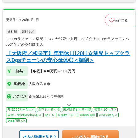
更新日：2026年7月3日
保存する
正社員
調剤薬局
ココカラファイン薬局 イズミヤ和泉中央店 株式会社ココカラファインヘ
ルスケアの薬剤師求人
【大阪府／和泉市】年間休日120日☆業界トップクラ
スDgsチェーンの安心母体◎＜調剤＞
給与
【年収】430万円～560万円
勤務地
大阪府 和泉市
アクセス
南海泉北線 和泉中央駅
年収550万円以上可
新卒も応募可能
未経験者も応募可能
残業月10ｈ以下
産休・育休取得実績有り
駅チカ
店舗数30以上
積極採用中
在宅業務あり
WEB面接OK
求人の詳細を見る
この求人に興味がある