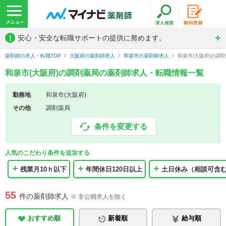
!
安心・安全な転職サポートの提供に努めます。
薬剤師の求人・転職TOP
大阪府の薬剤師求人
和泉市の薬剤師求人
和泉市(大阪府)の調
和泉市(大阪府)の調剤薬局の薬剤師求人・転職情報一覧
勤務地
和泉市(大阪府)
その他
調剤薬局
条件を変更する
人気のこだわり条件を追加する
残業月10ｈ以下
年間休日120日以上
土日休み（相談可含
55
件の薬剤師求人
※ 非公開求人を除く
おすすめ順
新着順
給与順