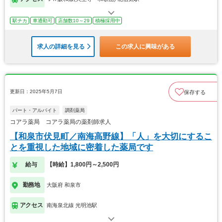
駅チカ
車通勤可
店舗数10～29
積極採用中
求人の詳細を見る
この求人に興味がある
更新日：2025年5月7日
保存する
パート・アルバイト
調剤薬局
コアラ薬局 コアラ薬局の薬剤師求人
【和泉市伏見町／南海高野線】「人」を大切にするこ
とを重視した地域に密着した薬局です
給与
【時給】1,800円～2,500円
勤務地
大阪府 和泉市
アクセス
南海泉北線 光明池駅