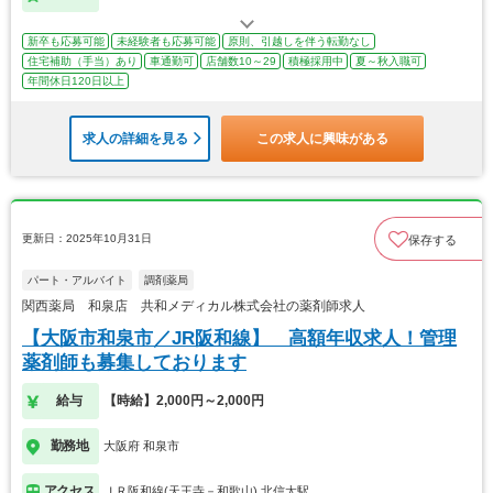
新卒も応募可能
未経験者も応募可能
原則、引越しを伴う転勤なし
住宅補助（手当）あり
車通勤可
店舗数10～29
積極採用中
夏～秋入職可
年間休日120日以上
求人の詳細を見る
この求人に興味がある
更新日：2025年10月31日
保存する
パート・アルバイト
調剤薬局
関西薬局 和泉店 共和メディカル株式会社の薬剤師求人
【大阪市和泉市／JR阪和線】 高額年収求人！管理
薬剤師も募集しております
給与
【時給】2,000円～2,000円
勤務地
大阪府 和泉市
アクセス
ＪＲ阪和線(天王寺－和歌山) 北信太駅