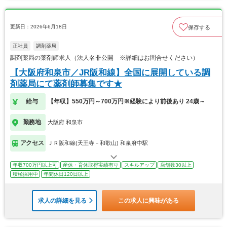
更新日：2026年6月18日
保存する
正社員
調剤薬局
調剤薬局の薬剤師求人（法人名非公開 ※詳細はお問合せください）
【大阪府和泉市／JR阪和線】全国に展開している調
剤薬局にて薬剤師募集です★
給与
【年収】550万円～700万円※経験により前後あり 24歳～
勤務地
大阪府 和泉市
アクセス
ＪＲ阪和線(天王寺－和歌山) 和泉府中駅
年収700万円以上可
産休・育休取得実績有り
スキルアップ
店舗数30以上
積極採用中
年間休日120日以上
求人の詳細を見る
この求人に興味がある