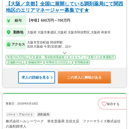
【大阪／京都】全国に展開している調剤薬局にて関西
地区のエリアマネージャー募集です★
給与
【年収】600万円～700万円
勤務地
大阪府 大阪市東成区,大阪府 大阪市阿倍野区,大阪府 和泉市
大阪市営谷町線 阿倍野駅
アクセス
近鉄大阪線 今里(近鉄)駅…ほか
年収700万円以上可
産休・育休取得実績有り
スキルアップ
駅チカ
車通勤可
店舗数30以上
積極採用中
年間休日120日以上
管理職候補
求人の詳細を見る
この求人に興味がある
更新日：2026年6月18日
保存する
パート・アルバイト
調剤薬局
株式会社ヘルシーワーク 幸生堂薬局 北信太店 ファーマライズ株式会社
の薬剤師求人