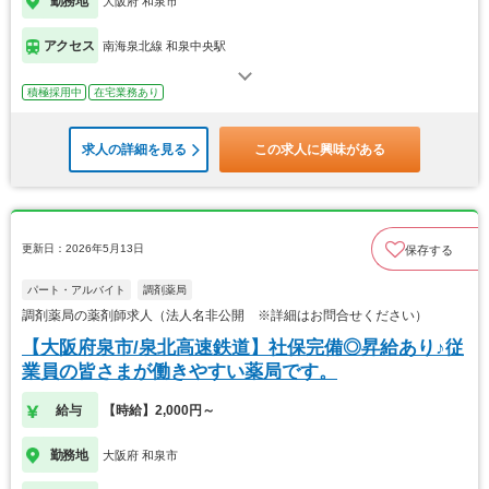
勤務地
大阪府 和泉市
アクセス
南海泉北線 和泉中央駅
積極採用中
在宅業務あり
求人の詳細を見る
この求人に興味がある
更新日：2026年5月13日
保存する
パート・アルバイト
調剤薬局
調剤薬局の薬剤師求人（法人名非公開 ※詳細はお問合せください）
【大阪府泉市/泉北高速鉄道】社保完備◎昇給あり♪従
業員の皆さまが働きやすい薬局です。
給与
【時給】2,000円～
勤務地
大阪府 和泉市