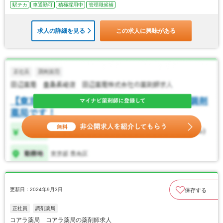
駅チカ
車通勤可
積極採用中
管理職候補
求人の詳細を見る
この求人に興味がある
更新日：2024年9月3日
保存する
正社員
調剤薬局
コアラ薬局 コアラ薬局の薬剤師求人