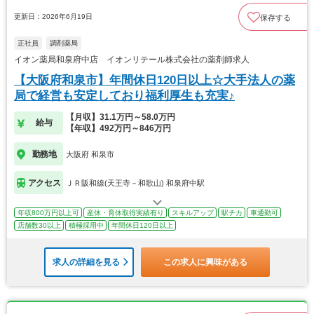
更新日：2026年6月19日
保存する
正社員
調剤薬局
イオン薬局和泉府中店 イオンリテール株式会社の薬剤師求人
【大阪府和泉市】年間休日120日以上☆大手法人の薬
局で経営も安定しており福利厚生も充実♪
【月収】31.1万円～58.0万円
給与
【年収】492万円～846万円
勤務地
大阪府 和泉市
アクセス
ＪＲ阪和線(天王寺－和歌山) 和泉府中駅
年収800万円以上可
産休・育休取得実績有り
スキルアップ
駅チカ
車通勤可
店舗数30以上
積極採用中
年間休日120日以上
求人の詳細を見る
この求人に興味がある