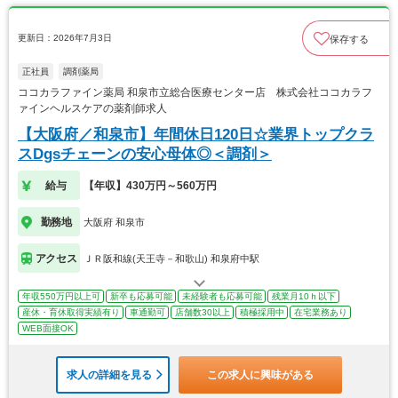
更新日：2026年7月3日
保存する
正社員
調剤薬局
ココカラファイン薬局 和泉市立総合医療センター店 株式会社ココカラフ
ァインヘルスケアの薬剤師求人
【大阪府／和泉市】年間休日120日☆業界トップクラ
スDgsチェーンの安心母体◎＜調剤＞
給与
【年収】430万円～560万円
勤務地
大阪府 和泉市
アクセス
ＪＲ阪和線(天王寺－和歌山) 和泉府中駅
年収550万円以上可
新卒も応募可能
未経験者も応募可能
残業月10ｈ以下
産休・育休取得実績有り
車通勤可
店舗数30以上
積極採用中
在宅業務あり
WEB面接OK
求人の詳細を見る
この求人に興味がある