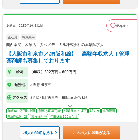
更新日：2025年10月31日
保存する
正社員
調剤薬局
関西薬局 和泉店 共和メディカル株式会社の薬剤師求人
【大阪市和泉市／JR阪和線】 高額年収求人！管理
薬剤師も募集しております
給与
【年収】392万円～600万円
勤務地
大阪府 和泉市
アクセス
ＪＲ阪和線(天王寺－和歌山) 北信太駅
年収600万円以上可
新卒も応募可能
残業月10ｈ以下
駅チカ
車通勤可
店舗数10～29
積極採用中
年間休日120日以上
求人の詳細を見る
この求人に興味がある