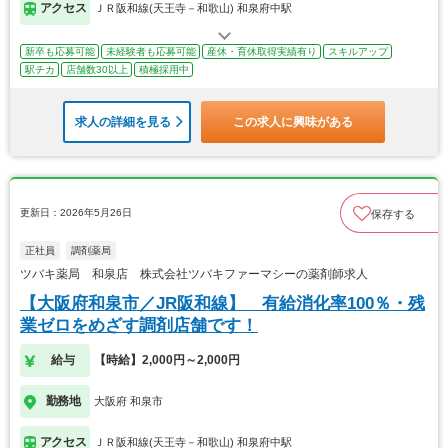
アクセス
ＪＲ阪和線(天王寺－和歌山) 和泉府中駅
新卒も応募可能
未経験者も応募可能
産休・育休取得実績有り
スキルアップ
駅チカ
店舗数30以上
積極採用中
求人の詳細を見る
この求人に興味がある
更新日：2026年5月26日
保存する
正社員
調剤薬局
ツバキ薬局 和泉店 株式会社ツバキファーマシーの薬剤師求人
【大阪府和泉市／JR阪和線】 有給消化率100％・残
業ゼロをめざす調剤店舗です！
給与
【時給】2,000円～2,000円
勤務地
大阪府 和泉市
アクセス
ＪＲ阪和線(天王寺－和歌山) 和泉府中駅