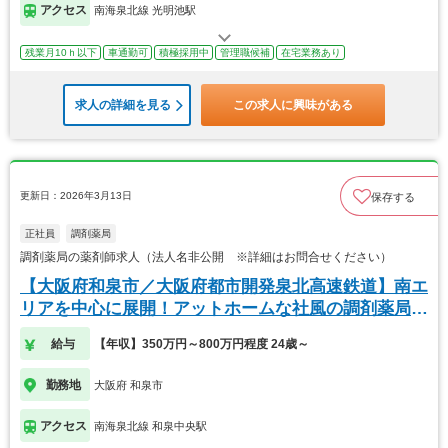
アクセス
南海泉北線 光明池駅
残業月10ｈ以下
車通勤可
積極採用中
管理職候補
在宅業務あり
求人の詳細を見る
この求人に興味がある
更新日：2026年3月13日
保存する
正社員
調剤薬局
調剤薬局の薬剤師求人（法人名非公開 ※詳細はお問合せください）
【大阪府和泉市／大阪府都市開発泉北高速鉄道】南エ
リアを中心に展開！アットホームな社風の調剤薬局で
す！
給与
【年収】350万円～800万円程度 24歳～
勤務地
大阪府 和泉市
アクセス
南海泉北線 和泉中央駅