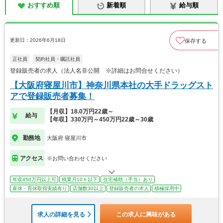
おすすめ順
新着順
給与順
更新日：2026年6月18日
保存する
正社員
契約社員・嘱託社員
登録販売者の求人（法人名非公開 ※詳細はお問合せください）
【大阪府寝屋川市】神奈川県本社の大手ドラッグスト
アで登録販売者募集！
【月収】18.0万円22歳～
給与
【年収】330万円～450万円22歳～30歳
勤務地
大阪府 寝屋川市
アクセス
※お問い合わせください
年収450万円以上可
残業月10ｈ以下
住宅補助（手当）あり
産休・育休取得実績有り
店舗数30以上
登録販売者の求人
積極採用中
求人の詳細を見る
この求人に興味がある