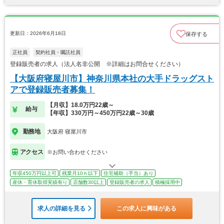
更新日：2026年6月18日
保存する
正社員
契約社員・嘱託社員
登録販売者の求人（法人名非公開 ※詳細はお問合せください）
【大阪府寝屋川市】神奈川県本社の大手ドラッグスト
アで登録販売者募集！
【月収】18.0万円22歳～
給与
【年収】330万円～450万円22歳～30歳
勤務地
大阪府 寝屋川市
アクセス
※お問い合わせください
年収450万円以上可
残業月10ｈ以下
住宅補助（手当）あり
産休・育休取得実績有り
店舗数30以上
登録販売者の求人
積極採用中
求人の詳細を見る
この求人に興味がある