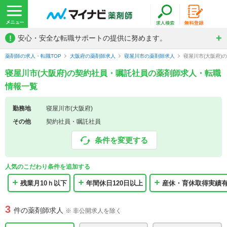
!
安心・安全な転職サポートの提供に努めます。
薬剤師の求人・転職TOP
大阪府の薬剤師求人
寝屋川市の薬剤師求人
寝屋川市(大阪府
寝屋川市(大阪府)の契約社員・嘱託社員の薬剤師求人・転職
情報一覧
勤務地
寝屋川市(大阪府)
その他
契約社員・嘱託社員
条件を変更する
人気のこだわり条件を追加する
残業月10ｈ以下
年間休日120日以上
産休・育休取得実績
3
件の薬剤師求人
※ 非公開求人を除く