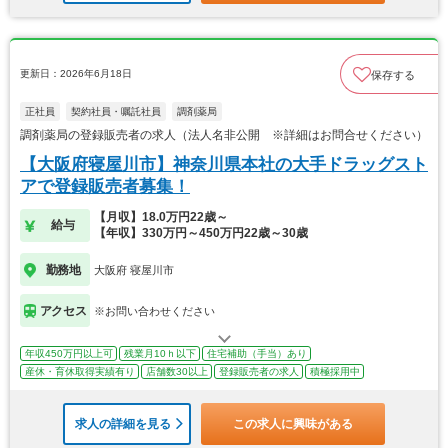
更新日：2026年6月18日
保存する
正社員
契約社員・嘱託社員
調剤薬局
調剤薬局の登録販売者の求人（法人名非公開 ※詳細はお問合せください）
【大阪府寝屋川市】神奈川県本社の大手ドラッグスト
アで登録販売者募集！
【月収】18.0万円22歳～
給与
【年収】330万円～450万円22歳～30歳
勤務地
大阪府 寝屋川市
アクセス
※お問い合わせください
年収450万円以上可
残業月10ｈ以下
住宅補助（手当）あり
産休・育休取得実績有り
店舗数30以上
登録販売者の求人
積極採用中
求人の詳細を見る
この求人に興味がある