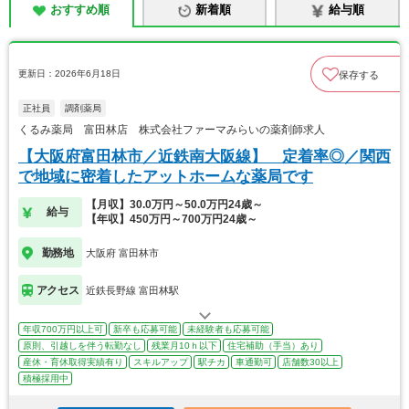
おすすめ順
新着順
給与順
更新日：2026年6月18日
保存する
正社員
調剤薬局
くるみ薬局 富田林店 株式会社ファーマみらいの薬剤師求人
【大阪府富田林市／近鉄南大阪線】 定着率◎／関西
で地域に密着したアットホームな薬局です
【月収】30.0万円～50.0万円24歳～
給与
【年収】450万円～700万円24歳～
勤務地
大阪府 富田林市
アクセス
近鉄長野線 富田林駅
年収700万円以上可
新卒も応募可能
未経験者も応募可能
原則、引越しを伴う転勤なし
残業月10ｈ以下
住宅補助（手当）あり
産休・育休取得実績有り
スキルアップ
駅チカ
車通勤可
店舗数30以上
積極採用中