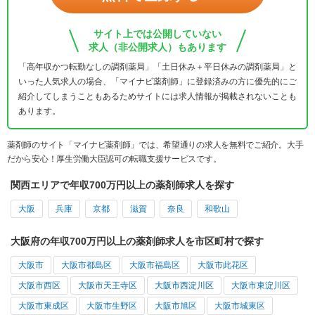
サイト上では公開していない
求人（非公開求人）もあります
「高年収かつ転勤なしの調剤薬局」「土日休み＋平日休みの調剤薬局」と
いった人気求人の場合、「マイナビ薬剤師」に登録済みの方に優先的にご
紹介してしまうこともあるためサイトには求人情報が掲載されないことも
あります。
薬剤師のサイト「マイナビ薬剤師」では、希望通りの求人を無料でご紹介。大手
だから安心！厚生労働大臣認可の転職支援サービスです。
関西エリアで年収700万円以上の薬剤師求人を探す
大阪
兵庫
京都
滋賀
奈良
和歌山
大阪府の年収700万円以上の薬剤師求人を市区町村で探す
大阪市
大阪市都島区
大阪市福島区
大阪市此花区
大阪市西区
大阪市天王寺区
大阪市西淀川区
大阪市東淀川区
大阪市東成区
大阪市生野区
大阪市旭区
大阪市城東区