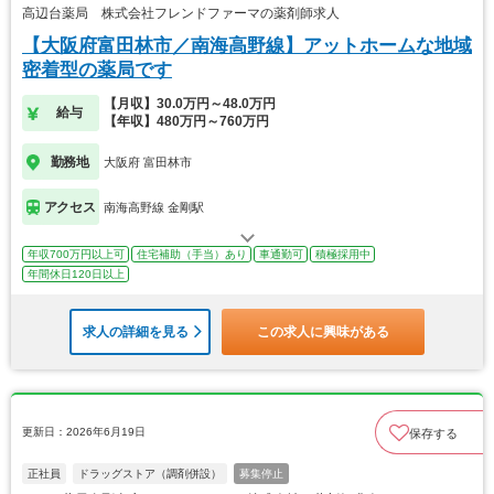
高辺台薬局 株式会社フレンドファーマの薬剤師求人
【大阪府富田林市／南海高野線】アットホームな地域
密着型の薬局です
【月収】30.0万円～48.0万円
給与
【年収】480万円～760万円
勤務地
大阪府 富田林市
アクセス
南海高野線 金剛駅
年収700万円以上可
住宅補助（手当）あり
車通勤可
積極採用中
年間休日120日以上
求人の詳細を見る
この求人に興味がある
更新日：2026年6月19日
保存する
正社員
ドラッグストア（調剤併設）
募集停止