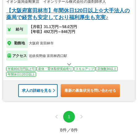
イオン薬局金剛東店 イオンリテール株式会社の薬剤師求人
【大阪府富田林市】年間休日120日以上☆大手法人の
薬局で経営も安定しており福利厚生も充実♪
【月収】31.1万円～58.0万円
給与
【年収】492万円～846万円
勤務地
大阪府 富田林市
アクセス
近鉄長野線 富田林西口駅
年収800万円以上可
産休・育休取得実績有り
スキルアップ
店舗数30以上
年間休日120日以上
求人の詳細を見る
最新の募集状況を問い合わせる
1
8件／8件