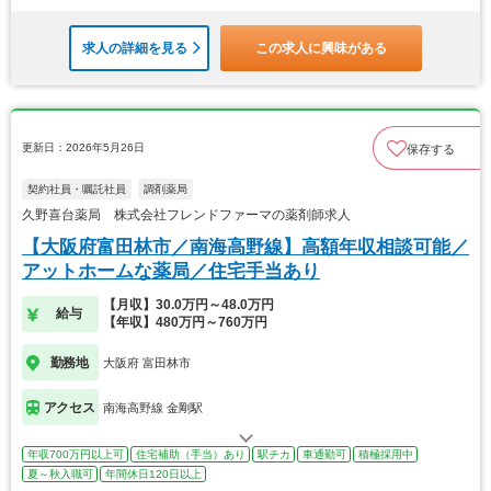
求人の詳細を見る
この求人に興味がある
更新日：2026年5月26日
保存する
契約社員・嘱託社員
調剤薬局
久野喜台薬局 株式会社フレンドファーマの薬剤師求人
【大阪府富田林市／南海高野線】高額年収相談可能／
アットホームな薬局／住宅手当あり
【月収】30.0万円～48.0万円
給与
【年収】480万円～760万円
勤務地
大阪府 富田林市
アクセス
南海高野線 金剛駅
年収700万円以上可
住宅補助（手当）あり
駅チカ
車通勤可
積極採用中
夏～秋入職可
年間休日120日以上