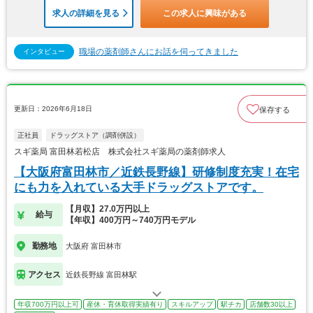
求人の詳細を見る
この求人に興味がある
職場の薬剤師さんにお話を伺ってきました
インタビュー
更新日：2026年6月18日
保存する
正社員
ドラッグストア（調剤併設）
スギ薬局 富田林若松店 株式会社スギ薬局の薬剤師求人
【大阪府富田林市／近鉄長野線】研修制度充実！在宅
にも力を入れている大手ドラッグストアです。
【月収】27.0万円以上
給与
【年収】400万円～740万円モデル
勤務地
大阪府 富田林市
アクセス
近鉄長野線 富田林駅
年収700万円以上可
産休・育休取得実績有り
スキルアップ
駅チカ
店舗数30以上