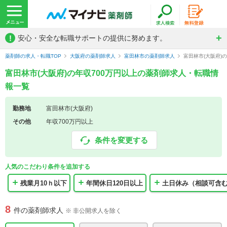
!
安心・安全な転職サポートの提供に努めます。
薬剤師の求人・転職TOP
大阪府の薬剤師求人
富田林市の薬剤師求人
富田林市(大阪府)
富田林市(大阪府)の年収700万円以上の薬剤師求人・転職情
報一覧
勤務地
富田林市(大阪府)
その他
年収700万円以上
条件を変更する
人気のこだわり条件を追加する
残業月10ｈ以下
年間休日120日以上
土日休み（相談可含
8
件の薬剤師求人
※ 非公開求人を除く