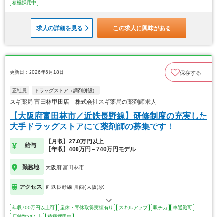
積極採用中
求人の詳細を見る
この求人に興味がある
更新日：2026年6月18日
保存する
正社員
ドラッグストア（調剤併設）
スギ薬局 富田林甲田店 株式会社スギ薬局の薬剤師求人
【大阪府富田林市／近鉄長野線】研修制度の充実した
大手ドラッグストアにて薬剤師の募集です！
【月収】27.0万円以上
給与
【年収】400万円～740万円モデル
勤務地
大阪府 富田林市
アクセス
近鉄長野線 川西(大阪)駅
年収700万円以上可
産休・育休取得実績有り
スキルアップ
駅チカ
車通勤可
店舗数30以上
積極採用中