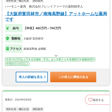
契約社員・嘱託社員
調剤薬局
ハーモニー薬局 株式会社フレンドファーマの薬剤師求人
【大阪府富田林市／南海高野線】アットホームな薬局
です
給与
【年収】480万円～760万円
勤務地
大阪府 富田林市
アクセス
南海高野線 金剛駅
年収700万円以上可
住宅補助（手当）あり
駅チカ
車通勤可
積極採用中
年間休日120日以上
求人の詳細を見る
この求人に興味がある
更新日：2025年6月9日
保存する
契約社員・嘱託社員
調剤薬局