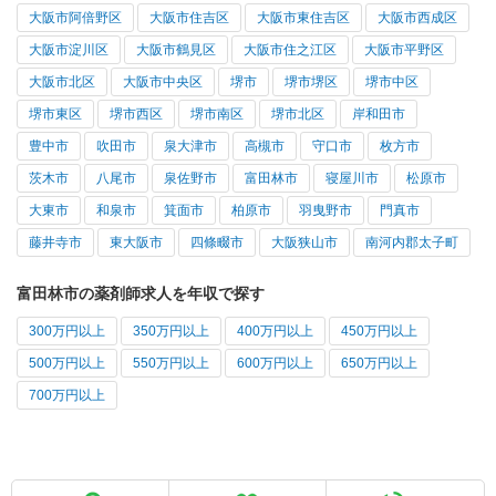
大阪市阿倍野区
大阪市住吉区
大阪市東住吉区
大阪市西成区
大阪市淀川区
大阪市鶴見区
大阪市住之江区
大阪市平野区
大阪市北区
大阪市中央区
堺市
堺市堺区
堺市中区
堺市東区
堺市西区
堺市南区
堺市北区
岸和田市
豊中市
吹田市
泉大津市
高槻市
守口市
枚方市
茨木市
八尾市
泉佐野市
富田林市
寝屋川市
松原市
大東市
和泉市
箕面市
柏原市
羽曳野市
門真市
藤井寺市
東大阪市
四條畷市
大阪狭山市
南河内郡太子町
富田林市の薬剤師求人を年収で探す
300万円以上
350万円以上
400万円以上
450万円以上
500万円以上
550万円以上
600万円以上
650万円以上
700万円以上