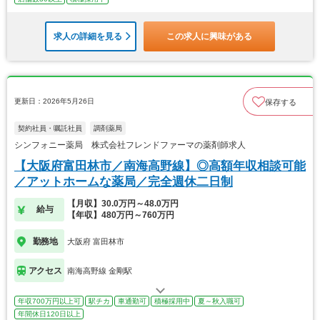
求人の詳細を見る
この求人に興味がある
更新日：2026年5月26日
保存する
契約社員・嘱託社員
調剤薬局
シンフォニー薬局 株式会社フレンドファーマの薬剤師求人
【大阪府富田林市／南海高野線】◎高額年収相談可能
／アットホームな薬局／完全週休二日制
【月収】30.0万円～48.0万円
給与
【年収】480万円～760万円
勤務地
大阪府 富田林市
アクセス
南海高野線 金剛駅
年収700万円以上可
駅チカ
車通勤可
積極採用中
夏～秋入職可
年間休日120日以上