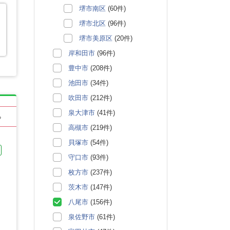
堺市南区
(60件)
堺市北区
(96件)
堺市美原区
(20件)
岸和田市
(96件)
豊中市
(208件)
池田市
(34件)
吹田市
(212件)
泉大津市
(41件)
る
高槻市
(219件)
貝塚市
(54件)
守口市
(93件)
枚方市
(237件)
茨木市
(147件)
八尾市
(156件)
泉佐野市
(61件)