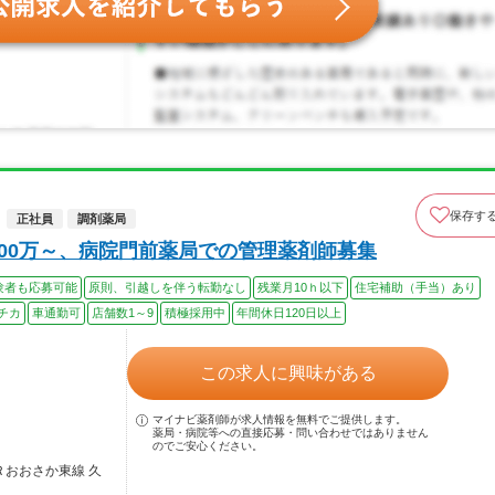
保存す
正社員
調剤薬局
700万～、病院門前薬局での管理薬剤師募集
験者も応募可能
原則、引越しを伴う転勤なし
残業月10ｈ以下
住宅補助（手当）あり
チカ
車通勤可
店舗数1～9
積極採用中
年間休日120日以上
この求人に興味がある
マイナビ薬剤師が求人情報を無料でご提供します。
薬局・病院等への直接応募・問い合わせではありません
のでご安心ください。
Ｒおおさか東線 久