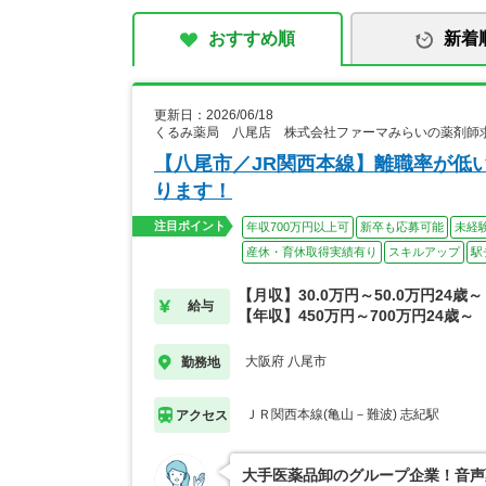
おすすめ順
新着
更新日：2026/06/18
くるみ薬局 八尾店 株式会社ファーマみらいの薬剤師
【八尾市／JR関西本線】離職率が低
ります！
注目ポイント
年収700万円以上可
新卒も応募可能
未経
産休・育休取得実績有り
スキルアップ
駅
【月収】30.0万円～50.0万円24歳～
給与
【年収】450万円～700万円24歳～
大阪府 八尾市
勤務地
ＪＲ関西本線(亀山－難波) 志紀駅
アクセス
大手医薬品卸のグループ企業！音声