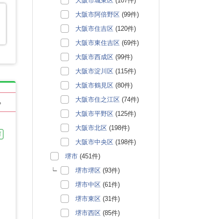
大阪市城東区
(107件)
大阪市阿倍野区
(99件)
大阪市住吉区
(120件)
大阪市東住吉区
(69件)
大阪市西成区
(99件)
大阪市淀川区
(115件)
大阪市鶴見区
(80件)
大阪市住之江区
(74件)
る
大阪市平野区
(125件)
大阪市北区
(198件)
可
大阪市中央区
(198件)
堺市
(451件)
堺市堺区
(93件)
堺市中区
(61件)
堺市東区
(31件)
堺市西区
(85件)