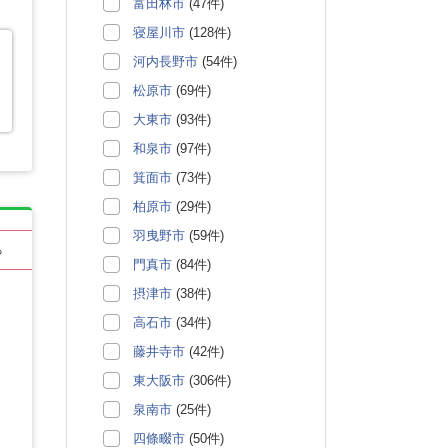
富田林市
(47件)
寝屋川市
(128件)
河内長野市
(54件)
松原市
(69件)
大東市
(93件)
和泉市
(97件)
箕面市
(73件)
柏原市
(29件)
羽曳野市
(59件)
る
門真市
(84件)
摂津市
(38件)
高石市
(34件)
藤井寺市
(42件)
東大阪市
(306件)
泉南市
(25件)
四條畷市
(50件)