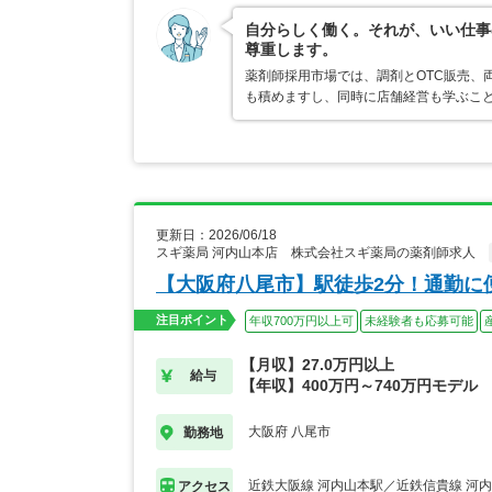
自分らしく働く。それが、いい仕事
尊重します。
薬剤師採用市場では、調剤とOTC販売、
も積めますし、同時に店舗経営も学ぶこ
更新日：2026/06/18
スギ薬局 河内山本店 株式会社スギ薬局の薬剤師求人
【大阪府八尾市】駅徒歩2分！通勤に
注目ポイント
年収700万円以上可
未経験者も応募可能
【月収】27.0万円以上
給与
【年収】400万円～740万円モデル
大阪府 八尾市
勤務地
近鉄大阪線 河内山本駅／近鉄信貴線 河
アクセス