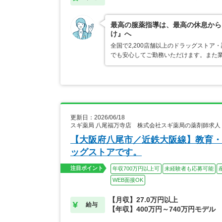
最高の服薬指導は、最高の休息から
け』へ
全国で2,200店舗以上のドラッグスト
でも安心してご勤務いただけます。また業
更新日：2026/06/18
スギ薬局 八尾福万寺店 株式会社スギ薬局の薬剤師求人
【大阪府八尾市／近鉄大阪線】教育・
ッグストアです。
注目ポイント
年収700万円以上可
未経験者も応募可能
WEB面接OK
【月収】27.0万円以上
給与
【年収】400万円～740万円モデル