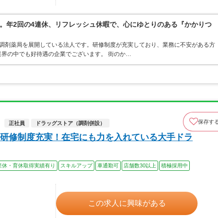
。年2回の4連休、リフレッシュ休暇で、心にゆとりのある『かかりつ
ア・調剤薬局を展開している法人です。研修制度が充実しており、業務に不安がある方
界の中でも好待遇の企業でございます。 街のか…
保存す
正社員
ドラッグストア（調剤併設）
研修制度充実！在宅にも力を入れている大手ドラ
産休・育休取得実績有り
スキルアップ
車通勤可
店舗数30以上
積極採用中
この求人に興味がある