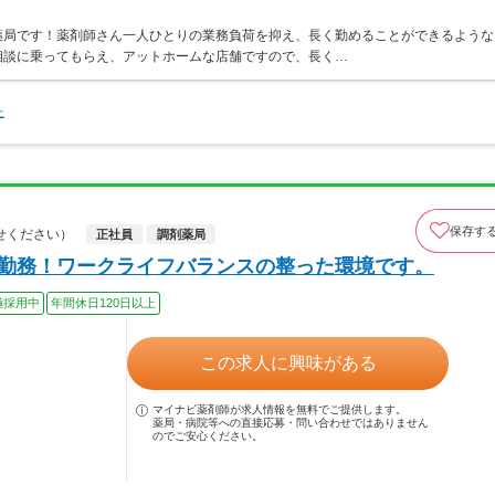
薬局です！薬剤師さん一人ひとりの業務負荷を抑え、長く勤めることができるような
相談に乗ってもらえ、アットホームな店舗ですので、長く…
た
保存す
せください）
正社員
調剤薬局
の勤務！ワークライフバランスの整った環境です。
極採用中
年間休日120日以上
この求人に興味がある
マイナビ薬剤師が求人情報を無料でご提供します。
薬局・病院等への直接応募・問い合わせではありません
のでご安心ください。