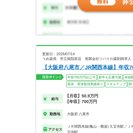
更新日：2026/07/14
うめ薬局 市立病院前店 有限会社ツバイの薬剤師求人
【大阪府八尾市／JR関西本線】年収
注目ポイント
年収700万円以上可
新卒も応募可能
未経
産休・育休取得実績有り
スキルアップ
駅
【月収】50.9万円
給与
【年収】700万円
大阪府 八尾市
勤務地
ＪＲ関西本線(亀山－難波) 久宝寺駅／Ｊ
アクセス
宝寺駅