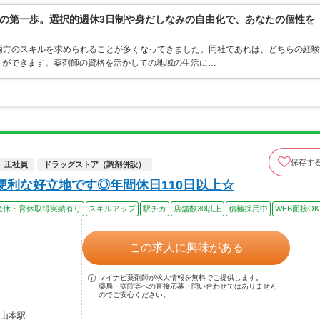
の第一歩。選択的週休3日制や身だしなみの自由化で、あなたの個性を
両方のスキルを求められることが多くなってきました。同社であれば、どちらの経験
とができます。薬剤師の資格を活かしての地域の生活に…
保存す
正社員
ドラッグストア（調剤併設）
便利な好立地です◎年間休日110日以上☆
産休・育休取得実績有り
スキルアップ
駅チカ
店舗数30以上
積極採用中
WEB面接OK
この求人に興味がある
マイナビ薬剤師が求人情報を無料でご提供します。
薬局・病院等への直接応募・問い合わせではありません
のでご安心ください。
内山本駅