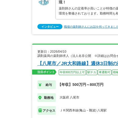
現！
薬剤師さんの定着率が高いことが特徴の
環境を整備されております。勤務時間も
インタビュー
職場の薬剤師さんにお話を伺ってきまし
更新日：2026/04/10
調剤薬局の薬剤師求人（法人名非公開 ※詳細はお問合
【八尾市／JR大和路線】週休3日制
注目ポイント
年収800万円以上可
駅チカ
車通勤可
積
【年収】500万円～800万円
給与
大阪府 八尾市
勤務地
ＪＲ関西本線(亀山－難波) 八尾駅
アクセス