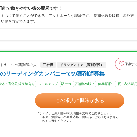
可能で働きやすい街の薬局です！
をつけて働くことができる、アットホームな職場です。 長期休暇を取得し海外旅
しい働き方ができます。
保存す
モトキヨシの薬剤師求人
正社員
ドラッグストア（調剤併設）
のリーディングカンパニーでの薬剤師募集
産休・育休取得実績有り
スキルアップ
駅チカ
店舗数30以上
積極採用中
夏～秋入職
この求人に興味がある
マイナビ薬剤師が求人情報を無料でご提供します。
薬局・病院等への直接応募・問い合わせではありません
のでご安心ください。