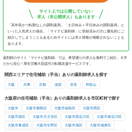
サイト上では公開していない
求人（非公開求人）もあります
「高年収かつ転勤なしの調剤薬局」「土日休み＋平日休みの調剤薬局」と
いった人気求人の場合、「マイナビ薬剤師」に登録済みの方に優先的にご
紹介してしまうこともあるためサイトには求人情報が掲載されないことも
あります。
薬剤師のサイト「マイナビ薬剤師」では、希望通りの求人を無料でご紹介。大手
だから安心！厚生労働大臣認可の転職支援サービスです。
関西エリアで住宅補助（手当）ありの薬剤師求人を探す
大阪
兵庫
京都
滋賀
奈良
和歌山
大阪府の住宅補助（手当）ありの薬剤師求人を市区町村で探す
大阪市
大阪市都島区
大阪市福島区
大阪市西区
大阪市港区
大阪市天王寺区
大阪市西淀川区
大阪市東淀川区
大阪市東成区
大阪市生野区
大阪市旭区
大阪市城東区