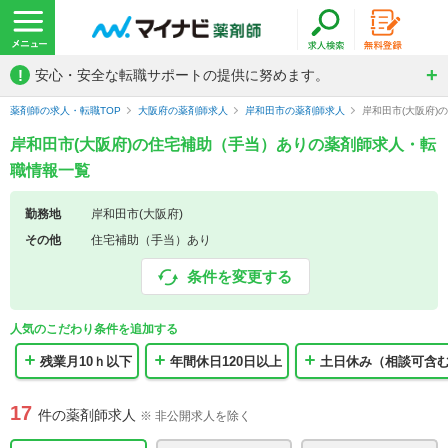
!
安心・安全な転職サポートの提供に努めます。
薬剤師の求人・転職TOP
大阪府の薬剤師求人
岸和田市の薬剤師求人
岸和田市(大阪府
岸和田市(大阪府)の住宅補助（手当）ありの薬剤師求人・転
職情報一覧
勤務地
岸和田市(大阪府)
その他
住宅補助（手当）あり
条件を変更する
人気のこだわり条件を追加する
残業月10ｈ以下
年間休日120日以上
土日休み（相談可含
17
件の薬剤師求人
※ 非公開求人を除く