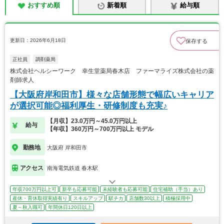
おすすめ順
新着順
給与順
更新日：2026年6月18日
保存する
正社員
調剤薬局
株式会社ヘルシーワーク 幸生堂薬局春木店 ファーマライズ株式会社の薬
剤師求人
【大阪府岸和田市】様々な店舗形態で幅広いキャリア
が選択可能◎福利厚生・研修制度も充実♪
【月収】23.0万円～45.0万円以上
給与
【年収】360万円～700万円以上 モデル
勤務地
大阪府 岸和田市
アクセス
南海電気鉄道 春木駅
年収700万円以上可
新卒も応募可能
未経験者も応募可能
住宅補助（手当）あり
産休・育休取得実績有り
スキルアップ
駅チカ
店舗数30以上
積極採用中
夏～秋入職可
年間休日120日以上