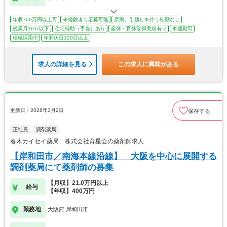
年収700万円以上可
未経験者も応募可能
原則、引越しを伴う転勤なし
残業月10ｈ以下
住宅補助（手当）あり
産休・育休取得実績有り
車通勤可
積極採用中
年間休日120日以上
求人の詳細を見る
この求人に興味がある
更新日：2026年3月2日
保存する
正社員
調剤薬局
春木カイセイ薬局 株式会社育星会の薬剤師求人
【岸和田市／南海本線沿線】 大阪を中心に展開する
調剤薬局にて薬剤師の募集
【月収】21.0万円以上
給与
【年収】400万円
勤務地
大阪府 岸和田市