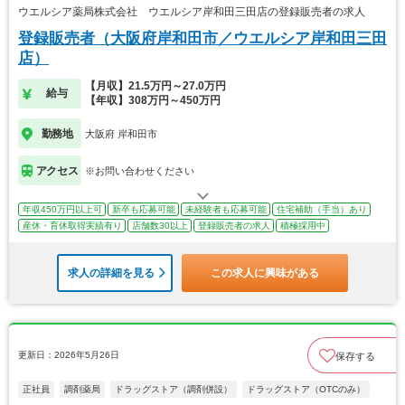
ウエルシア薬局株式会社 ウエルシア岸和田三田店の登録販売者の求人
登録販売者（大阪府岸和田市／ウエルシア岸和田三田
店）
【月収】21.5万円～27.0万円
給与
【年収】308万円～450万円
勤務地
大阪府 岸和田市
アクセス
※お問い合わせください
年収450万円以上可
新卒も応募可能
未経験者も応募可能
住宅補助（手当）あり
産休・育休取得実績有り
店舗数30以上
登録販売者の求人
積極採用中
求人の詳細を見る
この求人に興味がある
更新日：2026年5月26日
保存する
正社員
調剤薬局
ドラッグストア（調剤併設）
ドラッグストア（OTCのみ）