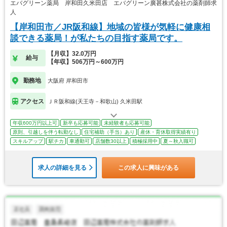
エバグリーン薬局 岸和田久米田店 エバグリーン廣甚株式会社の薬剤師求
人
【岸和田市／JR阪和線】地域の皆様が気軽に健康相
談できる薬局！が私たちの目指す薬局です。
【月収】32.0万円
給与
【年収】506万円～600万円
勤務地
大阪府 岸和田市
アクセス
ＪＲ阪和線(天王寺－和歌山) 久米田駅
年収600万円以上可
新卒も応募可能
未経験者も応募可能
原則、引越しを伴う転勤なし
住宅補助（手当）あり
産休・育休取得実績有り
スキルアップ
駅チカ
車通勤可
店舗数30以上
積極採用中
夏～秋入職可
求人の詳細を見る
この求人に興味がある