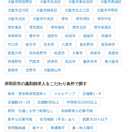
大阪市阿倍野区
大阪市住吉区
大阪市東住吉区
大阪市西成区
大阪市淀川区
大阪市鶴見区
大阪市住之江区
大阪市平野区
大阪市北区
大阪市中央区
堺市
堺市堺区
堺市中区
堺市東区
堺市西区
堺市南区
堺市北区
堺市美原区
岸和田市
豊中市
池田市
吹田市
高槻市
貝塚市
守口市
枚方市
茨木市
八尾市
泉佐野市
富田林市
寝屋川市
河内長野市
松原市
大東市
和泉市
箕面市
羽曳野市
門真市
摂津市
高石市
藤井寺市
東大阪市
泉南市
交野市
大阪狭山市
岸和田市の薬剤師求人をこだわり条件で探す
産休・育休取得実績有り
スキルアップ
店舗数1～9
店舗数10～29
店舗数30以上
年間休日120日以上
原則、引越しを伴う転勤なし
未経験者も応募可能
新卒も応募可能
住宅補助（手当）あり
残業月10ｈ以下
管理職候補
駅チカ
車通勤可
夏～秋入職可