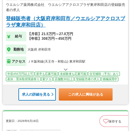
ウエルシア薬局株式会社 ウエルシアアクロスプラザ東岸和田店の登録販売
者の求人
登録販売者（大阪府岸和田市／ウエルシアアクロスプ
ラザ東岸和田店）
【月収】21.5万円～27.0万円
給与
【年収】308万円～450万円
勤務地
大阪府 岸和田市
アクセス
ＪＲ阪和線(天王寺－和歌山) 東岸和田駅
年収450万円以上可
新卒も応募可能
未経験者も応募可能
住宅補助（手当）あり
産休・育休取得実績有り
駅チカ
店舗数30以上
登録販売者の求人
積極採用中
求人の詳細を見る
この求人に興味がある
更新日：2026年6月18日
保存する