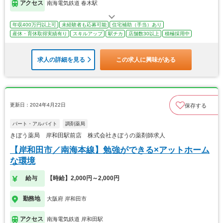
アクセス
南海電気鉄道 春木駅
年収400万円以上可
未経験者も応募可能
住宅補助（手当）あり
産休・育休取得実績有り
スキルアップ
駅チカ
店舗数30以上
積極採用中
求人の詳細を見る
この求人に興味がある
更新日：2024年4月22日
保存する
パート・アルバイト
調剤薬局
きぼう薬局 岸和田駅前店 株式会社きぼうの薬剤師求人
【岸和田市／南海本線】勉強ができる×アットホーム
な環境
給与
【時給】2,000円～2,000円
勤務地
大阪府 岸和田市
アクセス
南海電気鉄道 岸和田駅