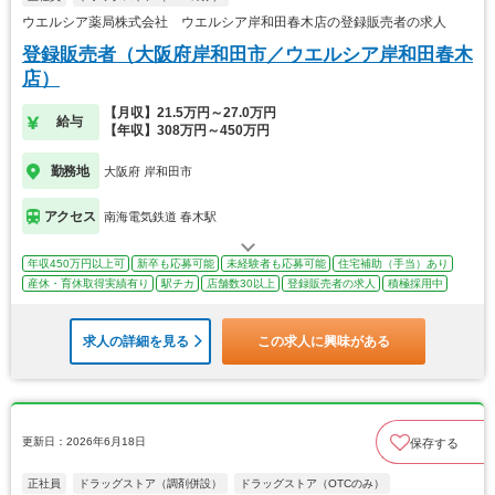
ウエルシア薬局株式会社 ウエルシア岸和田春木店の登録販売者の求人
登録販売者（大阪府岸和田市／ウエルシア岸和田春木
店）
【月収】21.5万円～27.0万円
給与
【年収】308万円～450万円
勤務地
大阪府 岸和田市
アクセス
南海電気鉄道 春木駅
年収450万円以上可
新卒も応募可能
未経験者も応募可能
住宅補助（手当）あり
産休・育休取得実績有り
駅チカ
店舗数30以上
登録販売者の求人
積極採用中
求人の詳細を見る
この求人に興味がある
更新日：2026年6月18日
保存する
正社員
ドラッグストア（調剤併設）
ドラッグストア（OTCのみ）