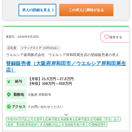
求人の詳細を見る
この求人に興味がある
更新日：2026年6月18日
保存する
正社員
ドラッグストア（OTCのみ）
ウエルシア薬局株式会社 ウエルシア岸和田尾生店の登録販売者の求人
登録販売者（大阪府岸和田市／ウエルシア岸和田尾生
店）
【月収】21.5万円～27.0万円
給与
【年収】308万円～450万円
勤務地
大阪府 岸和田市
アクセス
※お問い合わせください
年収450万円以上可
新卒も応募可能
未経験者も応募可能
住宅補助（手当）あり
産休・育休取得実績有り
店舗数30以上
登録販売者の求人
積極採用中