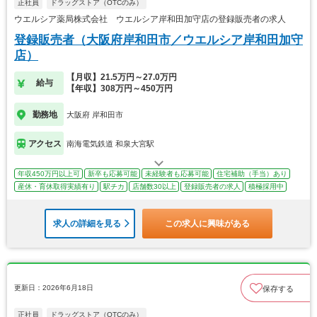
正社員
ドラッグストア（OTCのみ）
ウエルシア薬局株式会社 ウエルシア岸和田加守店の登録販売者の求人
登録販売者（大阪府岸和田市／ウエルシア岸和田加守
店）
【月収】21.5万円～27.0万円
給与
【年収】308万円～450万円
勤務地
大阪府 岸和田市
アクセス
南海電気鉄道 和泉大宮駅
年収450万円以上可
新卒も応募可能
未経験者も応募可能
住宅補助（手当）あり
産休・育休取得実績有り
駅チカ
店舗数30以上
登録販売者の求人
積極採用中
求人の詳細を見る
この求人に興味がある
更新日：2026年6月18日
保存する
正社員
ドラッグストア（OTCのみ）