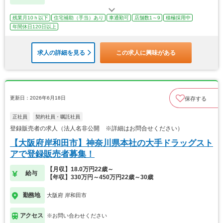
残業月10ｈ以下
住宅補助（手当）あり
車通勤可
店舗数1～9
積極採用中
年間休日120日以上
求人の詳細を見る
この求人に興味がある
更新日：2026年6月18日
保存する
正社員
契約社員・嘱託社員
登録販売者の求人（法人名非公開 ※詳細はお問合せください）
【大阪府岸和田市】神奈川県本社の大手ドラッグスト
アで登録販売者募集！
【月収】18.0万円22歳～
給与
【年収】330万円～450万円22歳～30歳
勤務地
大阪府 岸和田市
アクセス
※お問い合わせください