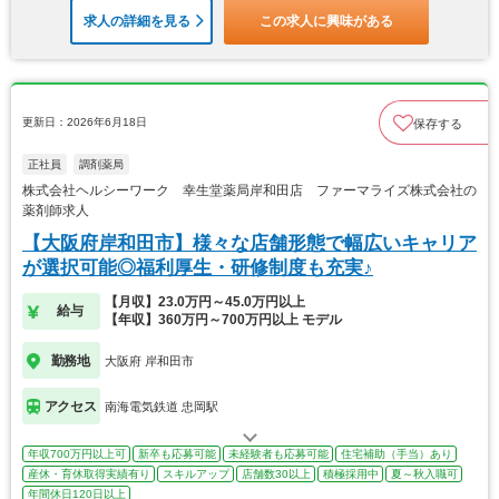
求人の詳細を見る
この求人に興味がある
更新日：2026年6月18日
保存する
正社員
調剤薬局
株式会社ヘルシーワーク 幸生堂薬局岸和田店 ファーマライズ株式会社の
薬剤師求人
【大阪府岸和田市】様々な店舗形態で幅広いキャリア
が選択可能◎福利厚生・研修制度も充実♪
【月収】23.0万円～45.0万円以上
給与
【年収】360万円～700万円以上 モデル
勤務地
大阪府 岸和田市
アクセス
南海電気鉄道 忠岡駅
年収700万円以上可
新卒も応募可能
未経験者も応募可能
住宅補助（手当）あり
産休・育休取得実績有り
スキルアップ
店舗数30以上
積極採用中
夏～秋入職可
年間休日120日以上