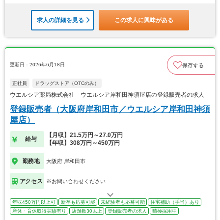
求人の詳細を見る
この求人に興味がある
更新日：2026年6月18日
保存する
正社員
ドラッグストア（OTCのみ）
ウエルシア薬局株式会社 ウエルシア岸和田神須屋店の登録販売者の求人
登録販売者（大阪府岸和田市／ウエルシア岸和田神須
屋店）
【月収】21.5万円～27.0万円
給与
【年収】308万円～450万円
勤務地
大阪府 岸和田市
アクセス
※お問い合わせください
年収450万円以上可
新卒も応募可能
未経験者も応募可能
住宅補助（手当）あり
産休・育休取得実績有り
店舗数30以上
登録販売者の求人
積極採用中