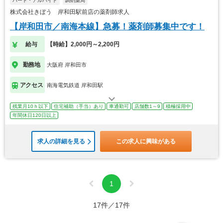
パート・アルバイト
調剤薬局
株式会社きぼう 岸和田駅前店の薬剤師求人
【岸和田市／南海本線】急募！薬剤師募集中です！
給与
【時給】2,000円～2,200円
勤務地
大阪府 岸和田市
アクセス
南海電気鉄道 岸和田駅
残業月10ｈ以下
住宅補助（手当）あり
車通勤可
店舗数1～9
積極採用中
年間休日120日以上
求人の詳細を見る
この求人に興味がある
1
17件／17件