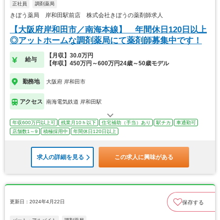
正社員
調剤薬局
きぼう薬局 岸和田駅前店 株式会社きぼうの薬剤師求人
【大阪府岸和田市／南海本線】 年間休日120日以上
◎アットホームな調剤薬局にて薬剤師募集中です！
【月収】30.0万円
給与
【年収】450万円～600万円24歳～50歳モデル
勤務地
大阪府 岸和田市
アクセス
南海電気鉄道 岸和田駅
年収600万円以上可
残業月10ｈ以下
住宅補助（手当）あり
駅チカ
車通勤可
店舗数1～9
積極採用中
年間休日120日以上
求人の詳細を見る
この求人に興味がある
更新日：2024年4月22日
保存する