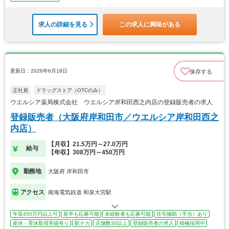
求人の詳細を見る
この求人に興味がある
更新日：2026年6月18日
保存する
正社員
ドラッグストア（OTCのみ）
ウエルシア薬局株式会社 ウエルシア岸和田西之内店の登録販売者の求人
登録販売者（大阪府岸和田市／ウエルシア岸和田西之
内店）
【月収】21.5万円～27.0万円
給与
【年収】308万円～450万円
勤務地
大阪府 岸和田市
アクセス
南海電気鉄道 和泉大宮駅
年収450万円以上可
新卒も応募可能
未経験者も応募可能
住宅補助（手当）あり
産休・育休取得実績有り
駅チカ
店舗数30以上
登録販売者の求人
積極採用中