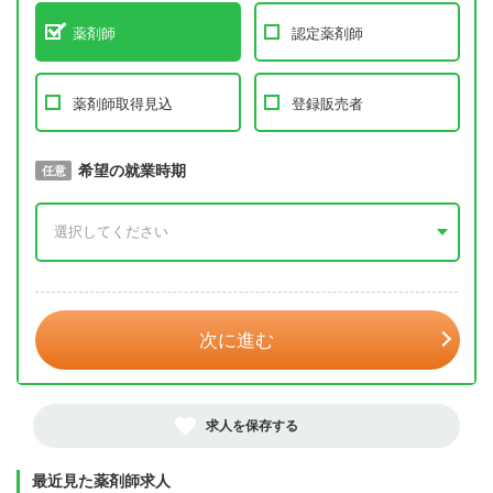
薬剤師
認定薬剤師
薬剤師取得見込
登録販売者
取得予定年
希望の就業時期
必須
任意
年 3月
次に進む
求人を保存する
最近見た薬剤師求人