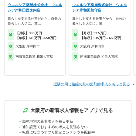
ウエルシア薬局株式会社 ウエル
ウエルシア薬局株式会社 ウエル
シア岸和田西之内店
シア岸和田加守店
暮らしを支える仕事だから、自分の
暮らしを支える仕事だから、自分の
暮らしも大切に。業…
暮らしも大切に。業…
【月収】33.5万円
【月収】33.5万円
【年収】515万円～650万円
【年収】515万円～650万円
大阪府 岸和田市
大阪府 岸和田市
南海電気鉄道 和泉大宮駅
南海電気鉄道 和泉大宮駅
近隣の同じ路線の別の薬剤師求人をもっと見る
大阪府の新着求人情報をアプリで見る
勤務地別の新着求人を毎日更新
通知設定でおすすめの求人を見逃さない
転職に役立つアプリ限定コンテンツを配信中