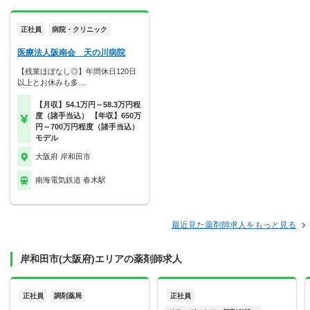
正社員
病院・クリニック
医療法人阪南会 天の川病院
【残業ほぼなし◎】年間休日120日
以上とお休みも多…
【月収】54.1万円～58.3万円程
度（諸手当込） 【年収】650万
円～700万円程度（諸手当込）
モデル
大阪府 岸和田市
南海電気鉄道 春木駅
最近見た薬剤師求人をもっと見る
岸和田市(大阪府)エリアの薬剤師求人
正社員
調剤薬局
正社員