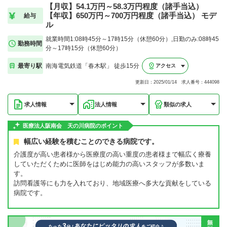
【月収】54.1万円～58.3万円程度（諸手当込）
【年収】650万円～700万円程度（諸手当込） モデ
給与
ル
就業時間1:08時45分～17時15分（休憩60分）,日勤のみ:08時45
勤務時間
分～17時15分（休憩60分）
最寄り駅
南海電気鉄道「春木駅」 徒歩15分
アクセス
更新日：2025/01/14 求人番号：444098
求人情報
法人情報
類似の求人
医療法人阪南会 天の川病院のポイント
幅広い経験を積むことのできる病院です。
介護度が高い患者様から医療度の高い重度の患者様まで幅広く療養
していただくために医師をはじめ能力の高いスタッフが多数いま
す。
訪問看護等にも力を入れており、地域医療へ多大な貢献をしている
病院です。