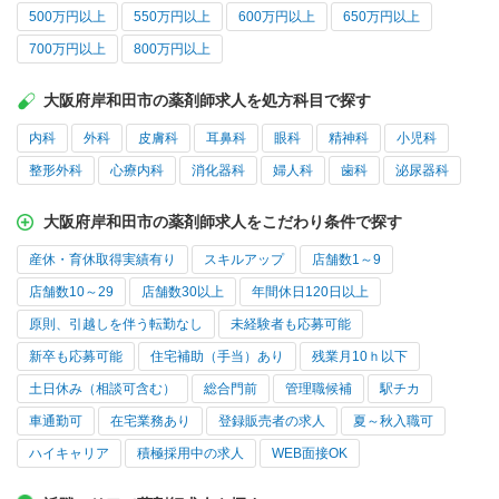
500万円以上
550万円以上
600万円以上
650万円以上
700万円以上
800万円以上
大阪府岸和田市の薬剤師求人を処方科目で探す
内科
外科
皮膚科
耳鼻科
眼科
精神科
小児科
整形外科
心療内科
消化器科
婦人科
歯科
泌尿器科
大阪府岸和田市の薬剤師求人をこだわり条件で探す
産休・育休取得実績有り
スキルアップ
店舗数1～9
店舗数10～29
店舗数30以上
年間休日120日以上
原則、引越しを伴う転勤なし
未経験者も応募可能
新卒も応募可能
住宅補助（手当）あり
残業月10ｈ以下
土日休み（相談可含む）
総合門前
管理職候補
駅チカ
車通勤可
在宅業務あり
登録販売者の求人
夏～秋入職可
ハイキャリア
積極採用中の求人
WEB面接OK