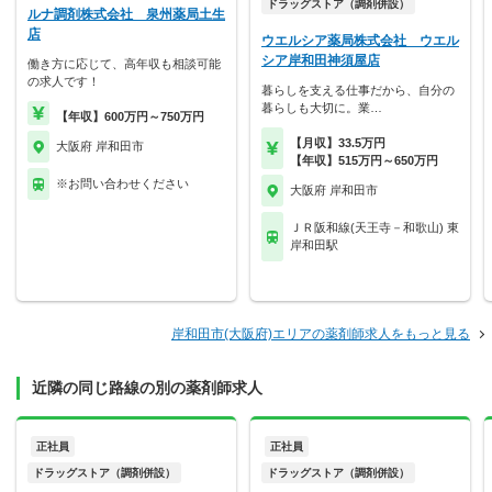
ドラッグストア（調剤併設）
ルナ調剤株式会社 泉州薬局土生
店
ウエルシア薬局株式会社 ウエル
シア岸和田神須屋店
働き方に応じて、高年収も相談可能
の求人です！
暮らしを支える仕事だから、自分の
暮らしも大切に。業…
【年収】600万円～750万円
【月収】33.5万円
大阪府 岸和田市
【年収】515万円～650万円
※お問い合わせください
大阪府 岸和田市
ＪＲ阪和線(天王寺－和歌山) 東
岸和田駅
岸和田市(大阪府)エリアの薬剤師求人をもっと見る
近隣の同じ路線の別の薬剤師求人
正社員
正社員
ドラッグストア（調剤併設）
ドラッグストア（調剤併設）