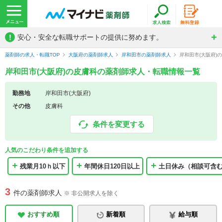
!
安心・安全な転職サポートの提供に努めます。
薬剤師の求人・転職TOP
大阪府の薬剤師求人
岸和田市の薬剤師求人
岸和田市(大阪府)
岸和田市(大阪府)の皮膚科の薬剤師求人・転職情報一覧
勤務地
岸和田市(大阪府)
その他
皮膚科
条件を変更する
人気のこだわり条件を追加する
残業月10ｈ以下
年間休日120日以上
土日休み（相談可含
3
件の薬剤師求人
※ 非公開求人を除く
おすすめ順
新着順
給与順