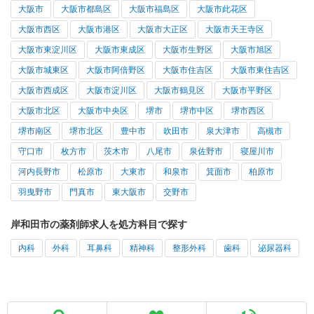
大阪市
大阪市都島区
大阪市福島区
大阪市此花区
大阪市西区
大阪市港区
大阪市大正区
大阪市天王寺区
大阪市東淀川区
大阪市東成区
大阪市生野区
大阪市旭区
大阪市城東区
大阪市阿倍野区
大阪市住吉区
大阪市東住吉区
大阪市西成区
大阪市淀川区
大阪市鶴見区
大阪市平野区
大阪市北区
大阪市中央区
堺市
堺市中区
堺市西区
堺市南区
堺市北区
豊中市
吹田市
泉大津市
高槻市
守口市
枚方市
茨木市
八尾市
泉佐野市
寝屋川市
河内長野市
松原市
大東市
和泉市
箕面市
柏原市
羽曳野市
門真市
東大阪市
交野市
岸和田市の薬剤師求人を処方科目で探す
内科
外科
耳鼻科
精神科
整形外科
歯科
泌尿器科