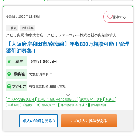
更新日：2025年12月5日
保存する
正社員
調剤薬局
スピカ薬局 和泉大宮店 スピカファーマシー株式会社の薬剤師求人
【大阪府岸和田市/南海線】年収800万相談可能！管理
薬剤師募集！
給与
【年収】800万円
勤務地
大阪府 岸和田市
アクセス
南海電気鉄道 和泉大宮駅
年収800万円以上可
原則、引越しを伴う転勤なし
残業月10ｈ以下
駅チカ
車通勤可
店舗数1～9
積極採用中
年間休日120日以上
管理職候補
求人の詳細を見る
この求人に興味がある