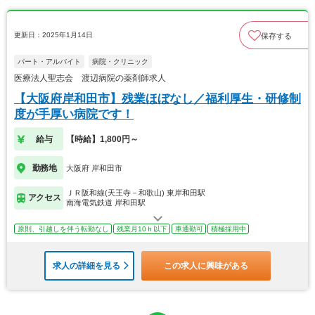
更新日：2025年1月14日
保存する
パート・アルバイト
病院・クリニック
医療法人聖志会 渡辺病院の薬剤師求人
【大阪府岸和田市】残業ほぼなし／福利厚生・研修制
度が手厚い病院です！
給与
【時給】1,800円～
勤務地
大阪府 岸和田市
ＪＲ阪和線(天王寺－和歌山) 東岸和田駅
アクセス
南海電気鉄道 岸和田駅
原則、引越しを伴う転勤なし
残業月10ｈ以下
車通勤可
積極採用中
求人の詳細を見る
この求人に興味がある