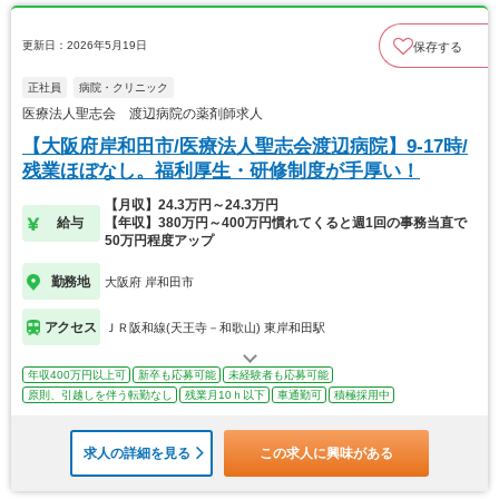
更新日：2026年5月19日
保存する
正社員
病院・クリニック
医療法人聖志会 渡辺病院の薬剤師求人
【大阪府岸和田市/医療法人聖志会渡辺病院】9-17時/
残業ほぼなし。福利厚生・研修制度が手厚い！
【月収】24.3万円～24.3万円
給与
【年収】380万円～400万円慣れてくると週1回の事務当直で
50万円程度アップ
勤務地
大阪府 岸和田市
アクセス
ＪＲ阪和線(天王寺－和歌山) 東岸和田駅
年収400万円以上可
新卒も応募可能
未経験者も応募可能
原則、引越しを伴う転勤なし
残業月10ｈ以下
車通勤可
積極採用中
求人の詳細を見る
この求人に興味がある