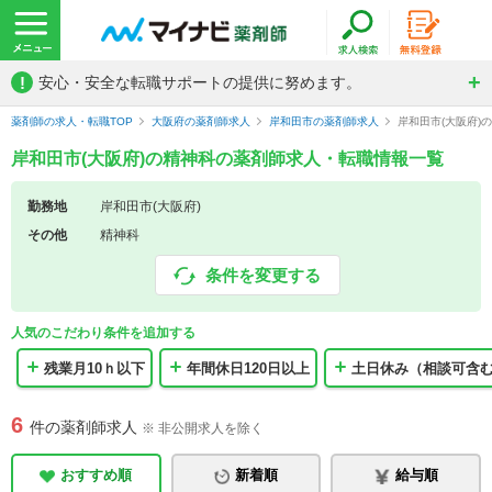
!
安心・安全な転職サポートの提供に努めます。
薬剤師の求人・転職TOP
大阪府の薬剤師求人
岸和田市の薬剤師求人
岸和田市(大阪府)
岸和田市(大阪府)の精神科の薬剤師求人・転職情報一覧
勤務地
岸和田市(大阪府)
その他
精神科
条件を変更する
人気のこだわり条件を追加する
残業月10ｈ以下
年間休日120日以上
土日休み（相談可含
6
件の薬剤師求人
※ 非公開求人を除く
おすすめ順
新着順
給与順