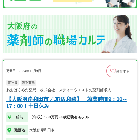
大阪府
の
更新日：2024年11月9日
保存する
正社員
調剤薬局
あおばくめだ薬局 株式会社エスティーウエストの薬剤師求人
【大阪府岸和田市／JR阪和線】 就業時間9：00～
17：00！土日休み！
給与
【年収】500万円30歳経験有モデル
勤務地
大阪府 岸和田市