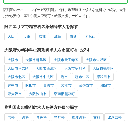
薬剤師のサイト「マイナビ薬剤師」では、希望通りの求人を無料でご紹介。大手
だから安心！厚生労働大臣認可の転職支援サービスです。
関西エリアで精神科の薬剤師求人を探す
大阪
兵庫
京都
滋賀
奈良
和歌山
大阪府の精神科の薬剤師求人を市区町村で探す
大阪市
大阪市都島区
大阪市天王寺区
大阪市生野区
大阪市住吉区
大阪市西成区
大阪市淀川区
大阪市鶴見区
大阪市北区
大阪市中央区
堺市
堺市中区
岸和田市
豊中市
吹田市
高槻市
茨木市
泉佐野市
和泉市
東大阪市
大阪狭山市
泉南郡熊取町
岸和田市の薬剤師求人を処方科目で探す
内科
外科
耳鼻科
精神科
整形外科
歯科
泌尿器科