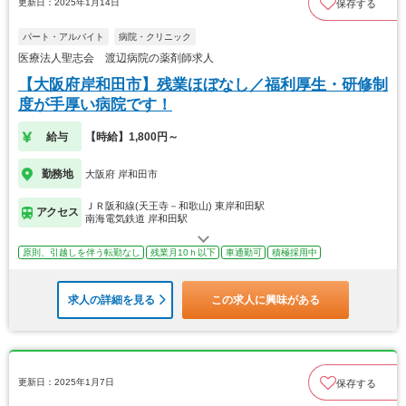
更新日：2025年1月14日
保存する
パート・アルバイト
病院・クリニック
医療法人聖志会 渡辺病院の薬剤師求人
【大阪府岸和田市】残業ほぼなし／福利厚生・研修制
度が手厚い病院です！
給与
【時給】1,800円～
勤務地
大阪府 岸和田市
ＪＲ阪和線(天王寺－和歌山) 東岸和田駅
アクセス
南海電気鉄道 岸和田駅
原則、引越しを伴う転勤なし
残業月10ｈ以下
車通勤可
積極採用中
求人の詳細を見る
この求人に興味がある
更新日：2025年1月7日
保存する