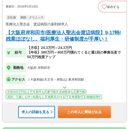
更新日：2026年5月19日
保存する
正社員
病院・クリニック
医療法人聖志会 渡辺病院の薬剤師求人
【大阪府岸和田市/医療法人聖志会渡辺病院】9-17時/
残業ほぼなし。福利厚生・研修制度が手厚い！
【月収】24.3万円～24.3万円
給与
【年収】380万円～400万円慣れてくると週1回の事務当直で
50万円程度アップ
勤務地
大阪府 岸和田市
アクセス
ＪＲ阪和線(天王寺－和歌山) 東岸和田駅
年収400万円以上可
新卒も応募可能
未経験者も応募可能
原則、引越しを伴う転勤なし
残業月10ｈ以下
車通勤可
積極採用中
求人の詳細を見る
この求人に興味がある