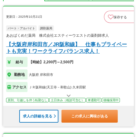
更新日：2025年10月21日
保存する
パート・アルバイト
調剤薬局
あおばくめだ薬局 株式会社エスティーウエストの薬剤師求人
【大阪府岸和田市／JR阪和線】 仕事もプライベー
トも充実！ワークライフバランス求人！
給与
【時給】2,200円～2,500円
勤務地
大阪府 岸和田市
アクセス
ＪＲ阪和線(天王寺－和歌山) 久米田駅
原則、引越しを伴う転勤なし
土日休み（相談可含む）
車通勤可
積極採用中
求人の詳細を見る
この求人に興味がある