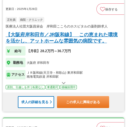
更新日：2025年1月28日
保存する
正社員
病院・クリニック
医療法人社団大阪昌栄会 岸和田こころのホスピタルの薬剤師求人
【大阪府岸和田市／JR阪和線】 この恵まれた環境
を活かし、アットホームな雰囲気の病院です。
給与
【月収】28.2万円～36.7万円
勤務地
大阪府 岸和田市
ＪＲ阪和線(天王寺－和歌山) 東岸和田駅
アクセス
南海電気鉄道 岸和田駅
原則、引越しを伴う転勤なし
車通勤可
積極採用中
求人の詳細を見る
この求人に興味がある