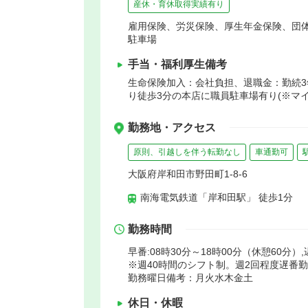
産休・育休取得実績有り
雇用保険、労災保険、厚生年金保険、団
駐車場
手当・福利厚生備考
生命保険加入：会社負担、退職金：勤続3
り徒歩3分の本店に職員駐車場有り(※マ
勤務地・アクセス
原則、引越しを伴う転勤なし
車通勤可
大阪府岸和田市野田町1-8-6
南海電気鉄道「岸和田駅」 徒歩1分
勤務時間
早番:08時30分～18時00分（休憩60分）,
※週40時間のシフト制。週2回程度遅番
勤務曜日備考：月火水木金土
休日・休暇