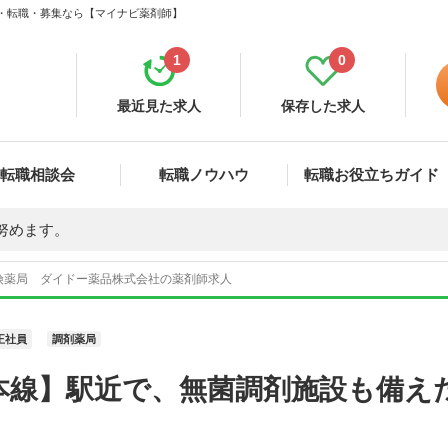
人・転職・募集なら【マイナビ薬剤師】
1
0
最近見た求人
保存した求人
転職相談会
転職ノウハウ
転職お役立ちガイド
努めます。
険薬局 ダイドー薬品株式会社の薬剤師求人
正社員
調剤薬局
本線】駅近で、無菌調剤施設も備え