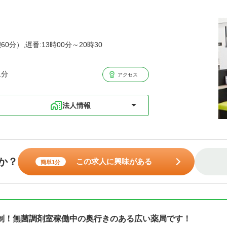
60分）,遅番:13時00分～20時30
1分
アクセス
法人情報
か？
この求人に興味がある
簡単1分
制！無菌調剤室稼働中の奥行きのある広い薬局です！