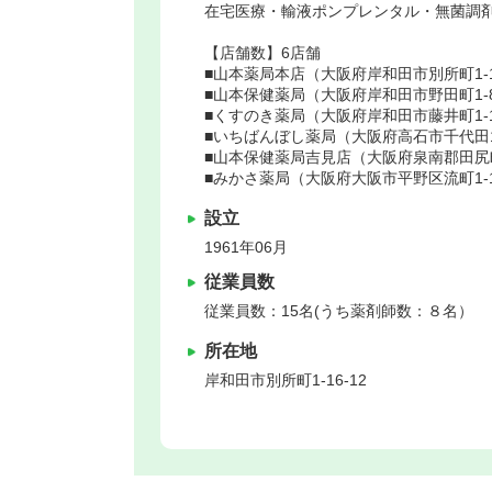
在宅医療・輸液ポンプレンタル・無菌調
【店舗数】6店舗
■山本薬局本店（大阪府岸和田市別所町1-1
■山本保健薬局（大阪府岸和田市野田町1-8
■くすのき薬局（大阪府岸和田市藤井町1-1
■いちばんぼし薬局（大阪府高石市千代田1-
■山本保健薬局吉見店（大阪府泉南郡田尻町吉
■みかさ薬局（大阪府大阪市平野区流町1-1
設立
1961年06月
従業員数
従業員数：15名(うち薬剤師数：８名）
所在地
岸和田市
別所町1‐16‐12