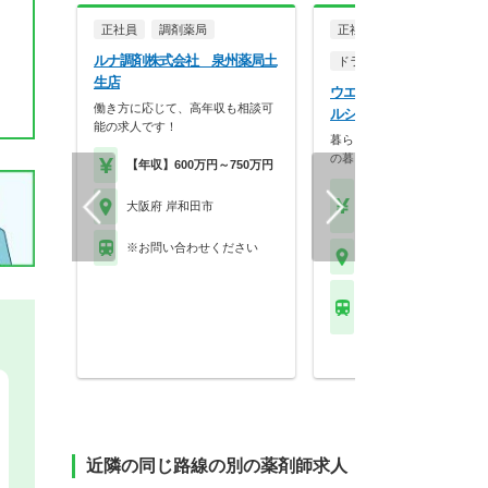
正社員
調剤薬局
正社員
ルナ調剤株式会社 泉州薬局土
ドラッグストア（調剤併設
生店
ウエルシア薬局株式会社 
働き方に応じて、高年収も相談可
ルシア岸和田神須屋店
能の求人です！
暮らしを支える仕事だから、
の暮らしも大切に。業…
【年収】600万円～750万円
【月収】33.5万円
大阪府 岸和田市
【年収】515万円～65
※お問い合わせください
大阪府 岸和田市
ＪＲ阪和線(天王寺－和
東岸和田駅
近隣の同じ路線の別の薬剤師求人