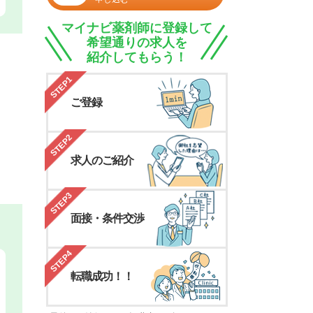
マイナビ薬剤師に登録して
希望通りの求人を
紹介してもらう！
STEP1
ご登録
STEP2
求人のご紹介
STEP3
面接・条件交渉
STEP4
転職成功！！