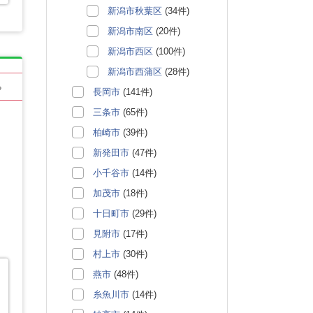
新潟市秋葉区
(34件)
新潟市南区
(20件)
新潟市西区
(100件)
新潟市西蒲区
(28件)
る
長岡市
(141件)
三条市
(65件)
柏崎市
(39件)
新発田市
(47件)
小千谷市
(14件)
加茂市
(18件)
十日町市
(29件)
見附市
(17件)
村上市
(30件)
燕市
(48件)
糸魚川市
(14件)