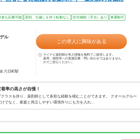
験者も応募可能
原則、引越しを伴う転勤なし
住宅補助（手当）あり
車通勤可
モデル
この求人に興味がある
マイナビ薬剤師が求人情報を無料でご提供します。
薬局・病院等への直接応募・問い合わせではありません
のでご安心ください。
線 六日町駅
×定着率の高さが自慢！
クラスを誇り、薬剤師として多彩な経験を積むことができます。 クオールグルー
だけでなく、家庭と両立しやすい環境作りにも力を入れ…