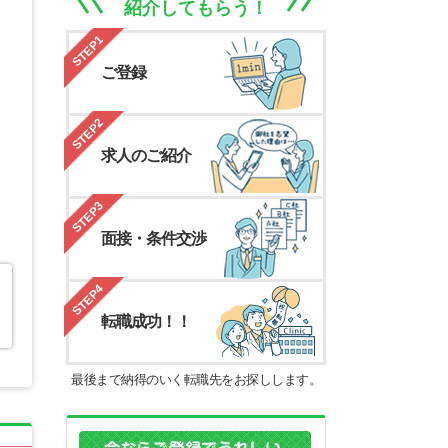
紹介してもらう！
STEP1
ご登録
STEP2
求人のご紹介
STEP3
面接・条件交渉
STEP4
転職成功！！
最後まで納得のいく転職先をお探しします。