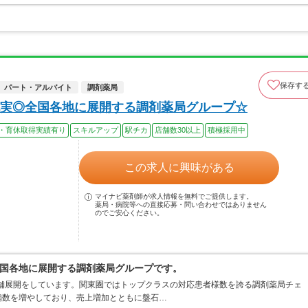
保存す
パート・アルバイト
調剤薬局
実◎全国各地に展開する調剤薬局グループ☆
・育休取得実績有り
スキルアップ
駅チカ
店舗数30以上
積極採用中
この求人に興味がある
マイナビ薬剤師が求人情報を無料でご提供します。
薬局・病院等への直接応募・問い合わせではありません
のでご安心ください。
国各地に展開する調剤薬局グループです。
店舗展開をしています。関東圏ではトップクラスの対応患者様数を誇る調剤薬局チェ
店舗数を増やしており、売上増加とともに盤石…