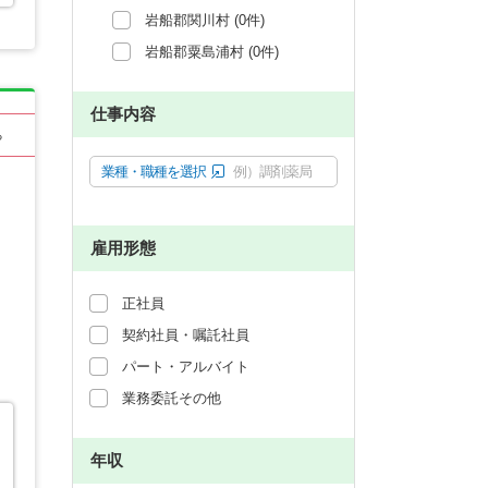
岩船郡関川村 (0件)
岩船郡粟島浦村 (0件)
仕事内容
る
業種・職種を選択
例）調剤薬局
雇用形態
正社員
契約社員・嘱託社員
パート・アルバイト
業務委託その他
年収