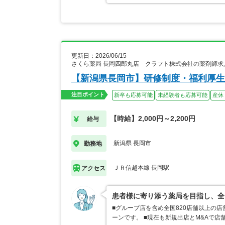
更新日：2026/06/15
さくら薬局 長岡四郎丸店 クラフト株式会社の薬剤師求
【新潟県長岡市】研修制度・福利厚生
注目ポイント
新卒も応募可能
未経験者も応募可能
産休
【時給】2,000円～2,200円
給与
新潟県 長岡市
勤務地
ＪＲ信越本線 長岡駅
アクセス
患者様に寄り添う薬局を目指し、全
■グループ店を含め全国820店舗以上の
ーンです。 ■現在も新規出店とM&Aで