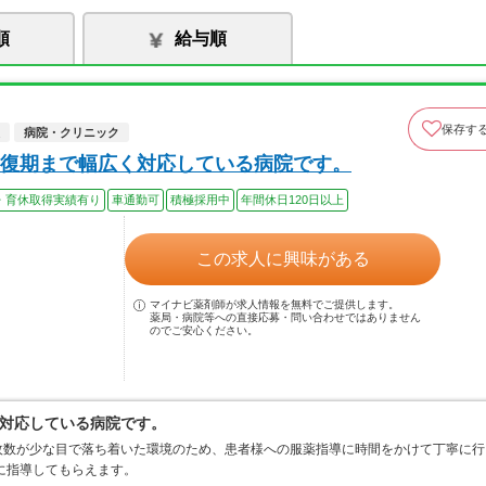
順
給与順
保存す
病院・クリニック
復期まで幅広く対応している病院です。
・育休取得実績有り
車通勤可
積極採用中
年間休日120日以上
この求人に興味がある
マイナビ薬剤師が求人情報を無料でご提供します。
薬局・病院等への直接応募・問い合わせではありません
のでご安心ください。
対応している病院です。
枚数が少な目で落ち着いた環境のため、患者様への服薬指導に時間をかけて丁寧に行
に指導してもらえます。