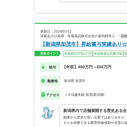
更新日：2024/07/11
笹菊あさひ薬局 笹菊薬品株式会社の薬剤師求人
正
【新潟県加茂市】昇給賞与実績あり☆
注目ポイント
年収650万円以上可
未経験者も応募可能
【年収】400万円～650万円
給与
新潟県 加茂市
勤務地
ＪＲ信越本線 加茂(新潟)駅
アクセス
新潟県内で店舗展開する歴史ある企
創業から歴史が長い企業ではありますが
キルを研磨できる教育研修体制や充実の