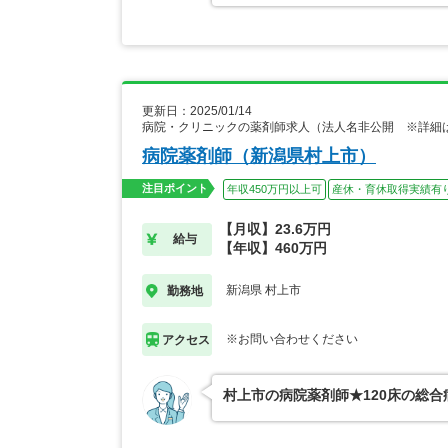
更新日：2025/01/14
病院・クリニックの薬剤師求人（法人名非公開 ※詳細
病院薬剤師（新潟県村上市）
注目ポイント
年収450万円以上可
産休・育休取得実績有
【月収】23.6万円
給与
【年収】460万円
新潟県 村上市
勤務地
※お問い合わせください
アクセス
村上市の病院薬剤師★120床の総合