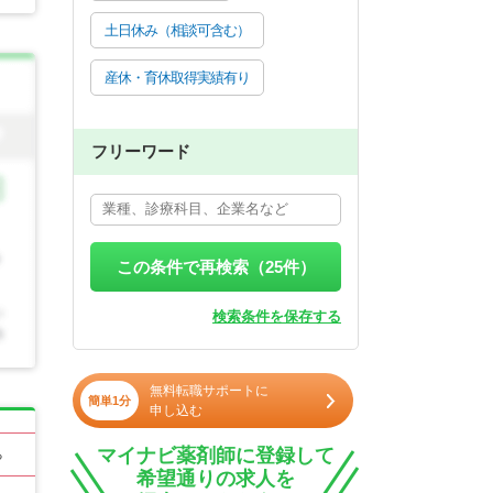
土日休み（相談可含む）
産休・育休取得実績有り
フリーワード
この条件で再検索（
25
件）
検索条件を保存する
無料転職サポートに
簡単1分
申し込む
マイナビ薬剤師に登録して
る
希望通りの求人を