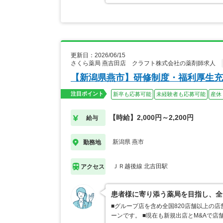
更新日：2026/06/15
さくら薬局 燕吉田店 クラフト株式会社の薬剤師求人
【新潟県燕市】研修制度・福利厚生充
注目ポイント
新卒も応募可能
未経験者も応募可能
産休
【時給】2,000円～2,200円
給与
新潟県 燕市
勤務地
ＪＲ越後線 北吉田駅
アクセス
患者様に寄り添う薬局を目指し、全
■グループ店を含め全国820店舗以上の
ーンです。 ■現在も新規出店とM&Aで