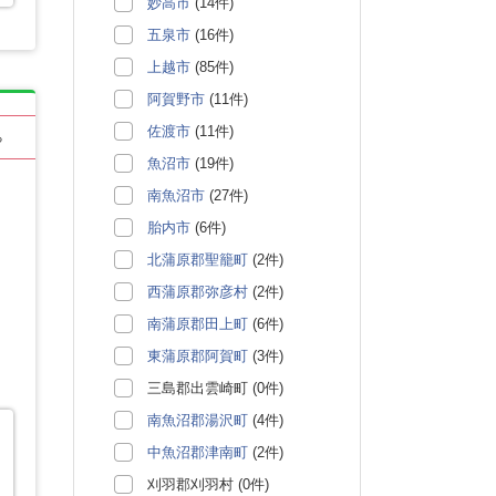
妙高市
(14件)
五泉市
(16件)
上越市
(85件)
阿賀野市
(11件)
佐渡市
(11件)
る
魚沼市
(19件)
南魚沼市
(27件)
胎内市
(6件)
北蒲原郡聖籠町
(2件)
西蒲原郡弥彦村
(2件)
南蒲原郡田上町
(6件)
東蒲原郡阿賀町
(3件)
三島郡出雲崎町 (0件)
南魚沼郡湯沢町
(4件)
中魚沼郡津南町
(2件)
刈羽郡刈羽村 (0件)