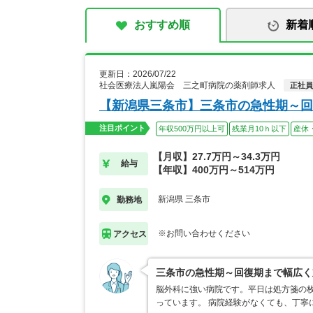
おすすめ順
新着
更新日：2026/07/22
社会医療法人嵐陽会 三之町病院の薬剤師求人
正社員
【新潟県三条市】三条市の急性期～回
注目ポイント
年収500万円以上可
残業月10ｈ以下
産休
【月収】27.7万円～34.3万円
給与
【年収】400万円～514万円
新潟県 三条市
勤務地
※お問い合わせください
アクセス
三条市の急性期～回復期まで幅広く
脳外科に強い病院です。平日は処方箋の
っています。 病院経験がなくても、丁寧