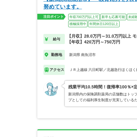
努めています。
注目ポイント
年収700万円以上可
新卒も応募可能
未経
積極採用中
年間休日120日以上
【月収】28.0万円～31.0万円以上 
給与
【年収】420万円～750万円
新潟県 南魚沼市
勤務地
ＪＲ上越線 六日町駅／北越急行ほくほく
アクセス
残業平均10.5時間！復帰率100％
新潟県内の保険調剤薬局の店舗数はトップ
プとしての福利厚生制度が充実している