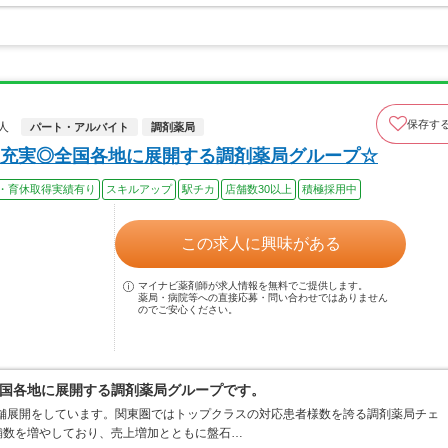
保存す
人
パート・アルバイト
調剤薬局
充実◎全国各地に展開する調剤薬局グループ☆
・育休取得実績有り
スキルアップ
駅チカ
店舗数30以上
積極採用中
この求人に興味がある
マイナビ薬剤師が求人情報を無料でご提供します。
薬局・病院等への直接応募・問い合わせではありません
のでご安心ください。
国各地に展開する調剤薬局グループです。
店舗展開をしています。関東圏ではトップクラスの対応患者様数を誇る調剤薬局チェ
店舗数を増やしており、売上増加とともに盤石…