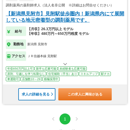
調剤薬局の薬剤師求人（法人名非公開 ※詳細はお問合せください）
【新潟県見附市】見附駅徒歩圏内！新潟県内にて展開
している地元密着型の調剤薬局です。
【月収】26.3万円以上 モデル
給与
【年収】480万円～650万円程度 モデル
勤務地
新潟県 見附市
アクセス
ＪＲ信越本線 見附駅
年収650万円以上可
新卒も応募可能
未経験者も応募可能
原則、引越しを伴う転勤なし
住宅補助（手当）あり
スキルアップ
駅チカ
車通勤可
店舗数10～29
積極採用中
求人の詳細を見る
この求人に興味がある
1