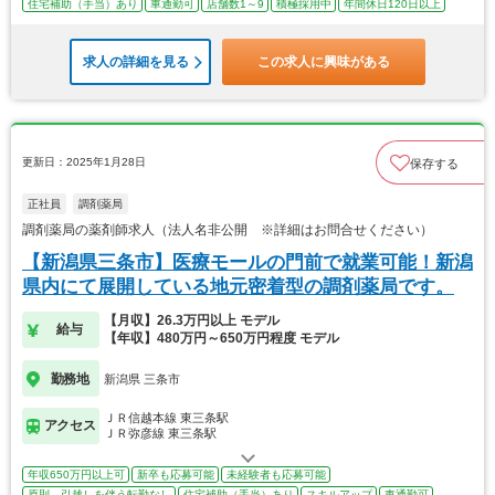
住宅補助（手当）あり
車通勤可
店舗数1～9
積極採用中
年間休日120日以上
求人の詳細を見る
この求人に興味がある
更新日：2025年1月28日
保存する
正社員
調剤薬局
調剤薬局の薬剤師求人（法人名非公開 ※詳細はお問合せください）
【新潟県三条市】医療モールの門前で就業可能！新潟
県内にて展開している地元密着型の調剤薬局です。
【月収】26.3万円以上 モデル
給与
【年収】480万円～650万円程度 モデル
勤務地
新潟県 三条市
ＪＲ信越本線 東三条駅
アクセス
ＪＲ弥彦線 東三条駅
年収650万円以上可
新卒も応募可能
未経験者も応募可能
原則、引越しを伴う転勤なし
住宅補助（手当）あり
スキルアップ
車通勤可