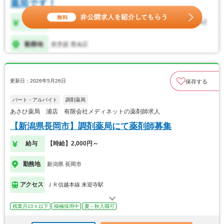
更新日：2026年5月26日
保存する
パート・アルバイト
調剤薬局
あさひ薬局 浦店 有限会社メディネットの薬剤師求人
【新潟県長岡市】調剤薬局にて薬剤師募集
給与
【時給】2,000円～
勤務地
新潟県 長岡市
アクセス
ＪＲ信越本線 来迎寺駅
残業月10ｈ以下
積極採用中
夏～秋入職可