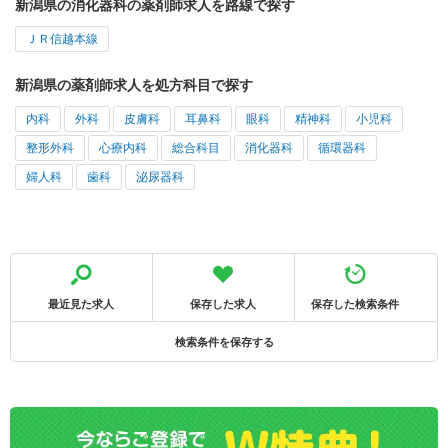
新潟県の消化器科の薬剤師求人を路線で探す
ＪＲ信越本線
新潟県の薬剤師求人を処方科目で探す
内科
外科
皮膚科
耳鼻科
眼科
精神科
小児科
整形外科
心療内科
総合科目
消化器科
循環器科
婦人科
歯科
泌尿器科
最近見た求人
保存した求人
保存した検索条件
検索条件を保存する