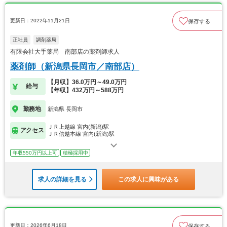
更新日：2022年11月21日
保存する
正社員
調剤薬局
有限会社大手薬局 南部店の薬剤師求人
薬剤師（新潟県長岡市／南部店）
【月収】36.0万円～49.0万円
給与
【年収】432万円～588万円
勤務地
新潟県 長岡市
ＪＲ上越線 宮内(新潟)駅
アクセス
ＪＲ信越本線 宮内(新潟)駅
年収550万円以上可
積極採用中
求人の詳細を見る
この求人に興味がある
更新日：2026年6月18日
保存する