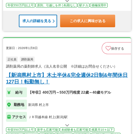
年収550万円以上可
原則、引越しを伴う転勤なし
駅チカ
積極採用中
求人の詳細を見る
この求人に興味がある
更新日：2026年1月8日
保存する
正社員
調剤薬局
調剤薬局の薬剤師求人（法人名非公開 ※詳細はお問合せください）
【新潟県村上市】木土半休&完全週休2日制&年間休日
127日！転勤無し！
給与
【年収】400万円～550万円程度 22歳～40歳モデル
勤務地
新潟県 村上市
アクセス
ＪＲ羽越本線 村上(新潟)駅
年収550万円以上可
新卒も応募可能
未経験者も応募可能
残業月10ｈ以下