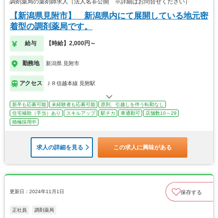
調剤薬局の薬剤師求人（法人名非公開 ※詳細はお問合せください）
【新潟県見附市】 新潟県内にて展開している地元密
着型の調剤薬局です。
給与
【時給】2,000円～
勤務地
新潟県 見附市
アクセス
ＪＲ信越本線 見附駅
新卒も応募可能
未経験者も応募可能
原則、引越しを伴う転勤なし
住宅補助（手当）あり
スキルアップ
駅チカ
車通勤可
店舗数10～29
積極採用中
求人の詳細を見る
この求人に興味がある
更新日：2024年11月1日
保存する
正社員
調剤薬局