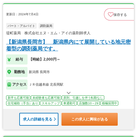
更新日：2024年7月4日
保存する
パート・アルバイト
調剤薬局
堤町薬局 株式会社エヌ・エム・アイの薬剤師求人
【新潟県長岡市】 新潟県内にて展開している地元密
着型の調剤薬局です。
給与
【時給】2,000円～
勤務地
新潟県 長岡市
アクセス
ＪＲ信越本線 北長岡駅
新卒も応募可能
未経験者も応募可能
原則、引越しを伴う転勤なし
住宅補助（手当）あり
スキルアップ
車通勤可
店舗数10～29
積極採用中
求人の詳細を見る
この求人に興味がある