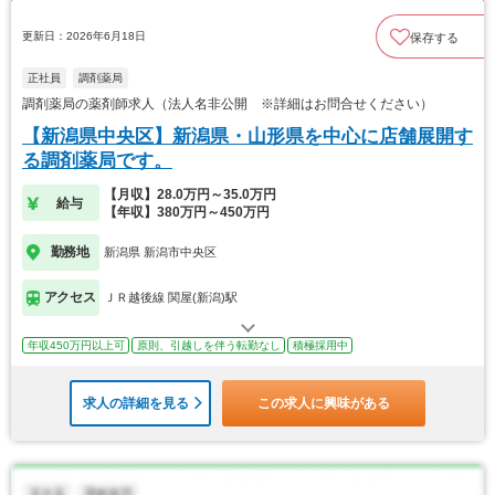
更新日：2026年6月18日
保存する
正社員
調剤薬局
調剤薬局の薬剤師求人（法人名非公開 ※詳細はお問合せください）
【新潟県中央区】新潟県・山形県を中心に店舗展開す
る調剤薬局です。
【月収】28.0万円～35.0万円
給与
【年収】380万円～450万円
勤務地
新潟県 新潟市中央区
アクセス
ＪＲ越後線 関屋(新潟)駅
年収450万円以上可
原則、引越しを伴う転勤なし
積極採用中
求人の詳細を見る
この求人に興味がある