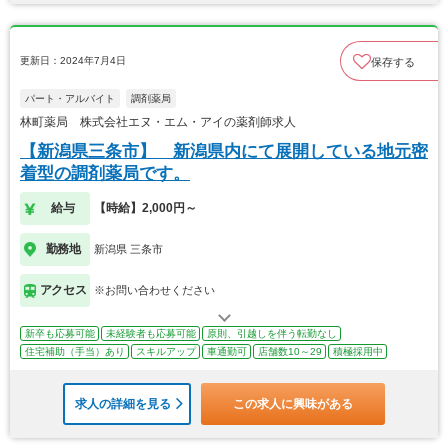
更新日：2024年7月4日
保存する
パート・アルバイト
調剤薬局
林町薬局 株式会社エヌ・エム・アイの薬剤師求人
【新潟県三条市】 新潟県内にて展開している地元密
着型の調剤薬局です。
給与
【時給】2,000円～
勤務地
新潟県 三条市
アクセス
※お問い合わせください
新卒も応募可能
未経験者も応募可能
原則、引越しを伴う転勤なし
住宅補助（手当）あり
スキルアップ
車通勤可
店舗数10～29
積極採用中
求人の詳細を見る
この求人に興味がある