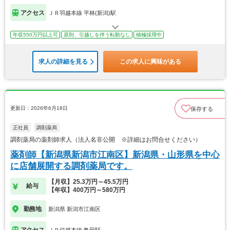
アクセス
ＪＲ羽越本線 平林(新潟)駅
年収550万円以上可
原則、引越しを伴う転勤なし
積極採用中
求人の詳細を見る
この求人に興味がある
更新日：2026年6月18日
保存する
正社員
調剤薬局
調剤薬局の薬剤師求人（法人名非公開 ※詳細はお問合せください）
薬剤師【新潟県新潟市江南区】新潟県・山形県を中心
に店舗展開する調剤薬局です。
【月収】25.3万円～45.5万円
給与
【年収】400万円～580万円
勤務地
新潟県 新潟市江南区
アクセス
ＪＲ信越本線 亀田駅