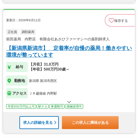
更新日：2026年6月11日
保存する
正社員
調剤薬局
前田薬局 内野店 有限会社あさひファーマシーの薬剤師求人
【新潟県新潟市】 定着率が自慢の薬局！働きやすい
環境が整っています
【月収】31.0万円
給与
【年収】500万円30歳～
勤務地
新潟県 新潟市西区
アクセス
ＪＲ越後線 内野駅
年収500万円以上可
駅チカ
車通勤可
積極採用中
求人の詳細を見る
この求人に興味がある