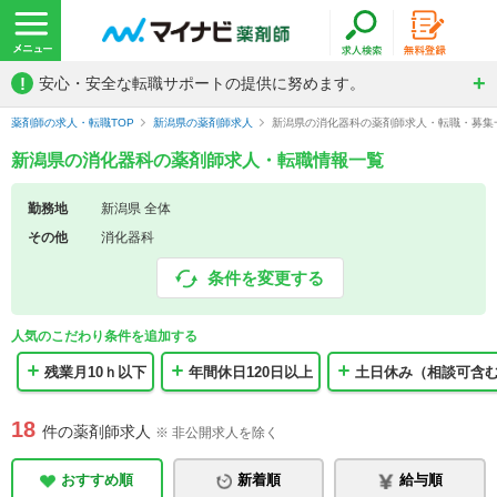
!
安心・安全な転職サポートの提供に努めます。
薬剤師の求人・転職TOP
新潟県の薬剤師求人
新潟県の消化器科の薬剤師求人・転職・募集
新潟県の消化器科の薬剤師求人・転職情報一覧
勤務地
新潟県 全体
その他
消化器科
条件を変更する
人気のこだわり条件を追加する
残業月10ｈ以下
年間休日120日以上
土日休み（相談可含
18
件の薬剤師求人
※ 非公開求人を除く
おすすめ順
新着順
給与順