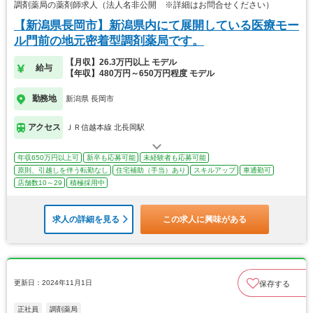
調剤薬局の薬剤師求人（法人名非公開 ※詳細はお問合せください）
【新潟県長岡市】新潟県内にて展開している医療モー
ル門前の地元密着型調剤薬局です。
【月収】26.3万円以上 モデル
給与
【年収】480万円～650万円程度 モデル
勤務地
新潟県 長岡市
アクセス
ＪＲ信越本線 北長岡駅
年収650万円以上可
新卒も応募可能
未経験者も応募可能
原則、引越しを伴う転勤なし
住宅補助（手当）あり
スキルアップ
車通勤可
店舗数10～29
積極採用中
求人の詳細を見る
この求人に興味がある
更新日：2024年11月1日
保存する
正社員
調剤薬局