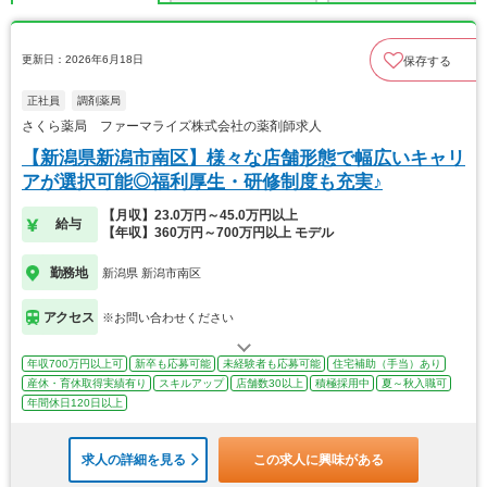
更新日：2026年6月18日
保存する
正社員
調剤薬局
さくら薬局 ファーマライズ株式会社の薬剤師求人
【新潟県新潟市南区】様々な店舗形態で幅広いキャリ
アが選択可能◎福利厚生・研修制度も充実♪
【月収】23.0万円～45.0万円以上
給与
【年収】360万円～700万円以上 モデル
勤務地
新潟県 新潟市南区
アクセス
※お問い合わせください
年収700万円以上可
新卒も応募可能
未経験者も応募可能
住宅補助（手当）あり
産休・育休取得実績有り
スキルアップ
店舗数30以上
積極採用中
夏～秋入職可
年間休日120日以上
求人の詳細を見る
この求人に興味がある