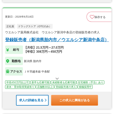
更新日：2026年6月18日
保存する
正社員
ドラッグストア（OTCのみ）
ウエルシア薬局株式会社 ウエルシア新潟中条店の登録販売者の求人
登録販売者（新潟県胎内市／ウエルシア新潟中条店）
【月収】21.5万円～27.0万円
給与
【年収】308万円～450万円
勤務地
新潟県 胎内市
アクセス
ＪＲ羽越本線 中条駅
年収450万円以上可
新卒も応募可能
未経験者も応募可能
住宅補助（手当）あり
産休・育休取得実績有り
店舗数30以上
登録販売者の求人
積極採用中
求人の詳細を見る
この求人に興味がある