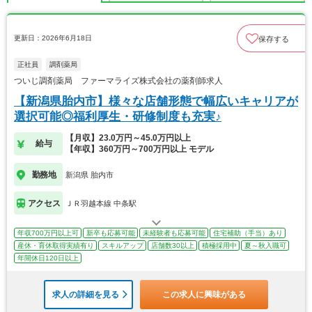
更新日：2026年6月18日
保存する
正社員
調剤薬局
ついじ調剤薬局 ファーマライズ株式会社の薬剤師求人
【新潟県胎内市】様々な店舗形態で幅広いキャリアが
選択可能◎福利厚生・研修制度も充実♪
【月収】23.0万円～45.0万円以上
給与
【年収】360万円～700万円以上 モデル
勤務地
新潟県 胎内市
アクセス
ＪＲ羽越本線 中条駅
年収700万円以上可
新卒も応募可能
未経験者も応募可能
住宅補助（手当）あり
産休・育休取得実績有り
スキルアップ
店舗数30以上
積極採用中
夏～秋入職可
年間休日120日以上
求人の詳細を見る
この求人に興味がある