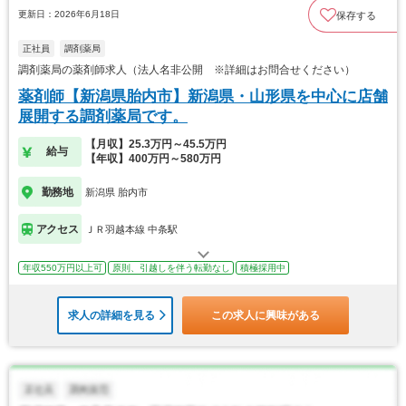
更新日：2026年6月18日
保存する
正社員
調剤薬局
調剤薬局の薬剤師求人（法人名非公開 ※詳細はお問合せください）
薬剤師【新潟県胎内市】新潟県・山形県を中心に店舗
展開する調剤薬局です。
【月収】25.3万円～45.5万円
給与
【年収】400万円～580万円
勤務地
新潟県 胎内市
アクセス
ＪＲ羽越本線 中条駅
年収550万円以上可
原則、引越しを伴う転勤なし
積極採用中
求人の詳細を見る
この求人に興味がある