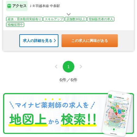
アクセス
ＪＲ羽越本線 中条駅
産休・育休取得実績有り
スキルアップ
店舗数30以上
登録販売者の求人
積極採用中
求人の詳細を見る
この求人に興味がある
1
6件／6件