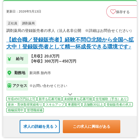
更新日：2026年5月13日
保存する
正社員
調剤薬局
調剤薬局の登録販売者の求人（法人名非公開 ※詳細はお問合せください）
【総合職／登録販売者】経験不問◎北陸から全国へ拡
大中！登録販売者として精一杯成長できる環境です♪
【月収】20.0万円
給与
【年収】300万円～450万円
勤務地
新潟県 胎内市
アクセス
※お問い合わせください
年収450万円以上可
新卒も応募可能
未経験者も応募可能
住宅補助（手当）あり
産休・育休取得実績有り
スキルアップ
車通勤可
店舗数30以上
登録販売者の求人
積極採用中
管理職候補
求人の詳細を見る
この求人に興味がある