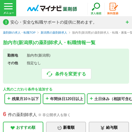
!
安心・安全な転職サポートの提供に努めます。
薬剤師の求人・転職TOP
新潟県の薬剤師求人
胎内市(新潟県)の薬剤師求人・転職・募集一
胎内市(新潟県)の薬剤師求人・転職情報一覧
勤務地
胎内市(新潟県)
その他
指定なし
条件を変更する
人気のこだわり条件を追加する
残業月10ｈ以下
年間休日120日以上
土日休み（相談可含
6
件の薬剤師求人
※ 非公開求人を除く
おすすめ順
新着順
給与順