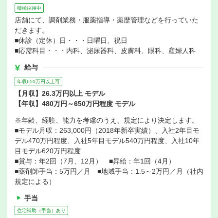
積極採用中
店舗にて、調剤業務・服薬指導・薬歴管理などを行っていた
だきます。
■休診（定休）日・・・日曜日、祝日
■応需科目・・・内科、泌尿器科、皮膚科、眼科、産婦人科
給与
年収650万円以上可
【月収】26.3万円以上 モデル
【年収】480万円～650万円程度 モデル
※年齢、経験、能力を考慮のうえ、規定により決定します。
■モデル月収：263,000円（2018年新卒実績）、入社2年目モ
デル470万円程度、入社5年目モデル540万円程度、入社10年
目モデル620万円程度
■賞与：年2回（7月、12月） ■昇給：年1回（4月）
■薬剤師手当：5万円／月 ■地域手当：1.5～2万円／月（社内
規定による）
手当
住宅補助（手当）あり