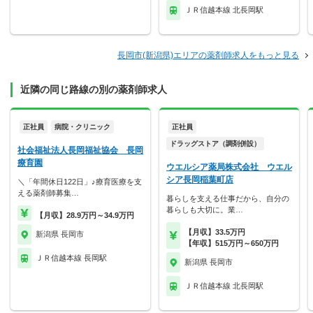
ＪＲ信越本線 北長岡駅
長岡市(新潟県)エリアの薬剤師求人をもっと見る
近隣の同じ路線の別の薬剤師求人
正社員
病院・クリニック
正社員
ドラッグストア（調剤併設）
社会福祉法人長岡福祉協会 長岡
療育園
ウエルシア薬局株式会社 ウエル
シア長岡稲葉町店
＼「年間休日122日」♪療育医療を支
える薬剤師募集…
暮らしを支える仕事だから、自分の
暮らしも大切に。業…
【月収】28.9万円～34.9万円
【月収】33.5万円
新潟県 長岡市
【年収】515万円～650万円
ＪＲ信越本線 長岡駅
新潟県 長岡市
ＪＲ信越本線 北長岡駅