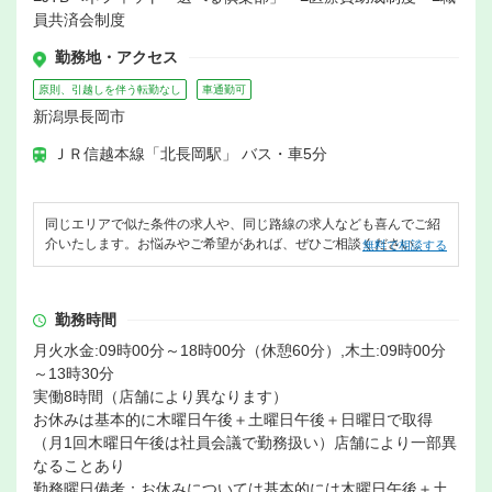
員共済会制度
勤務地・アクセス
原則、引越しを伴う転勤なし
車通勤可
新潟県長岡市
ＪＲ信越本線「北長岡駅」 バス・車5分
同じエリアで似た条件の求人や、同じ路線の求人なども喜んでご紹
介いたします。お悩みやご希望があれば、ぜひご相談ください。
無料で相談する
勤務時間
月火水金:09時00分～18時00分（休憩60分）,木土:09時00分
～13時30分
実働8時間（店舗により異なります）
お休みは基本的に木曜日午後＋土曜日午後＋日曜日で取得
（月1回木曜日午後は社員会議で勤務扱い）店舗により一部異
なることあり
勤務曜日備考：お休みについては基本的には木曜日午後＋土