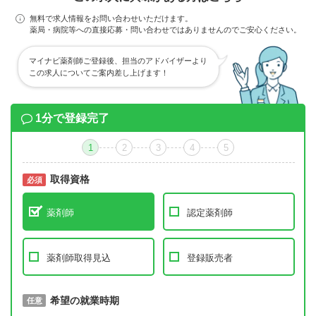
無料で求人情報をお問い合わせいただけます。
薬局・病院等への直接応募・問い合わせではありませんのでご安心ください。
マイナビ薬剤師ご登録後、担当のアドバイザーより
この求人についてご案内差し上げます！
1分で登録完了
1
2
3
4
5
取得資格
必須
必須
薬剤師
認定薬剤師
薬剤師取得見込
登録販売者
取得予定年
希望の就業時期
必須
任意