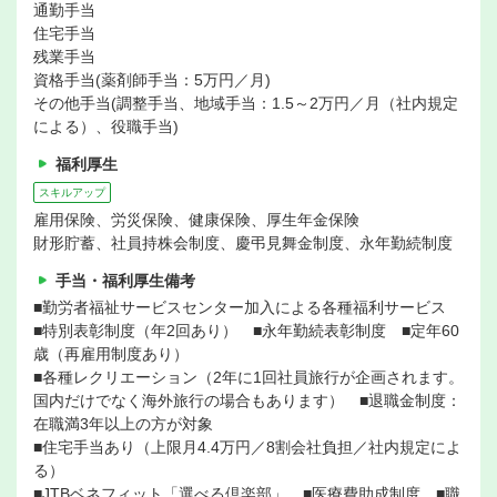
通勤手当
住宅手当
残業手当
資格手当(薬剤師手当：5万円／月)
その他手当(調整手当、地域手当：1.5～2万円／月（社内規定
による）、役職手当)
福利厚生
スキルアップ
雇用保険、労災保険、健康保険、厚生年金保険
財形貯蓄、社員持株会制度、慶弔見舞金制度、永年勤続制度
手当・福利厚生備考
■勤労者福祉サービスセンター加入による各種福利サービス
■特別表彰制度（年2回あり） ■永年勤続表彰制度 ■定年60
歳（再雇用制度あり）
■各種レクリエーション（2年に1回社員旅行が企画されます。
国内だけでなく海外旅行の場合もあります） ■退職金制度：
在職満3年以上の方が対象
■住宅手当あり（上限月4.4万円／8割会社負担／社内規定によ
る）
■JTBベネフィット「選べる倶楽部」 ■医療費助成制度 ■職