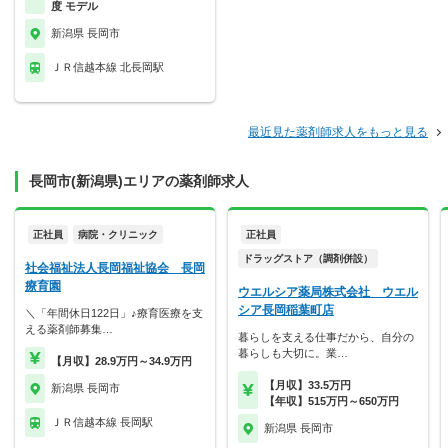
度 モデル
新潟県 長岡市
ＪＲ信越本線 北長岡駅
最近見た薬剤師求人をもっと見る
長岡市(新潟県)エリアの薬剤師求人
正社員
病院・クリニック
正社員
ドラッグストア（調剤併設）
社会福祉法人長岡福祉協会 長岡
療育園
ウエルシア薬局株式会社 ウエル
シア長岡稲葉町店
＼「年間休日122日」♪療育医療を支
える薬剤師募集…
暮らしを支える仕事だから、自分の
暮らしも大切に。業…
【月収】28.9万円～34.9万円
【月収】33.5万円
新潟県 長岡市
【年収】515万円～650万円
ＪＲ信越本線 長岡駅
新潟県 長岡市