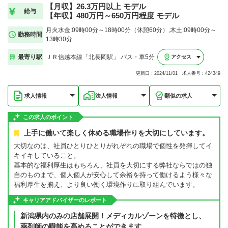
【月収】26.3万円以上 モデル
給与
【年収】480万円～650万円程度 モデル
月火水金:09時00分～18時00分（休憩60分）,木土:09時00分～
勤務時間
13時30分
最寄り駅
ＪＲ信越本線「北長岡駅」 バス・車5分
アクセス
更新日：2024/11/01 求人番号：424349
求人情報
法人情報
類似の求人
この求人のポイント
上手に働いて楽しく休める職場作りを大切にしています。
大切なのは、社員ひとりひとりがれぞれの職場で個性を発揮してイ
キイキしていること。
基本的な福利厚生はもちろん、社員を大切にする弊社ならではの独
自のものまで、個人個人が安心して余裕を持って働けるよう様々な
福利厚生を揃え、より良い働く環境作りに取り組んでいます。
キャリアアドバイザーのレポート
新潟県内のみの店舗展開！メディカルゾーンを特徴とし、
薬剤師の職能を高めることができます。