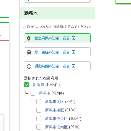
勤務地
いずれか１つの方法で勤務地を選んでください。
る
都道府県を設定・変更
駅・路線を設定・変更
通勤時間を設定・変更
選択された都道府県
新潟県
(1085件)
新潟市
(414件)
新潟市北区
(23件)
新潟市東区
(61件)
新潟市中央区
(109件)
新潟市江南区
(29件)