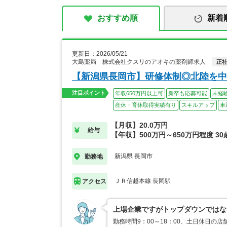
おすすめ順
新着
更新日：2026/05/21
大島薬局 株式会社クスリのアオキの薬剤師求人
正
【新潟県長岡市】研修体制◎北陸を中
注目ポイント
年収650万円以上可
新卒も応募可能
未経
産休・育休取得実績有り
スキルアップ
車
【月収】20.0万円
給与
【年収】500万円～650万円程度 30
新潟県 長岡市
勤務地
ＪＲ信越本線 長岡駅
アクセス
上場企業ですがトップダウンではな
勤務時間9：00～18：00、土日休日