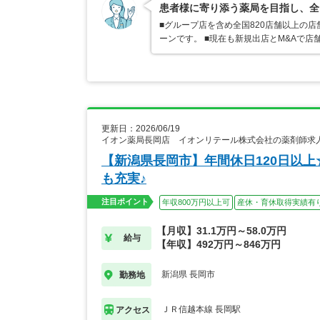
患者様に寄り添う薬局を目指し、全
■グループ店を含め全国820店舗以上の
ーンです。 ■現在も新規出店とM&Aで
更新日：2026/06/19
イオン薬局長岡店 イオンリテール株式会社の薬剤師求
【新潟県長岡市】年間休日120日以
も充実♪
注目ポイント
年収800万円以上可
産休・育休取得実績有
【月収】31.1万円～58.0万円
給与
【年収】492万円～846万円
新潟県 長岡市
勤務地
ＪＲ信越本線 長岡駅
アクセス