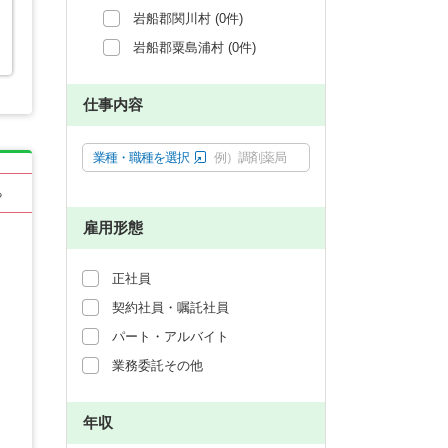
岩船郡関川村 (0件)
岩船郡粟島浦村 (0件)
仕事内容
業種・職種を選択
例）調剤薬局
る
雇用形態
正社員
契約社員・嘱託社員
パート・アルバイト
業務委託その他
年収