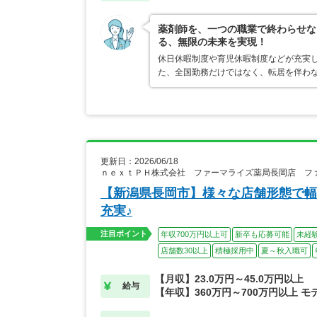
薬剤師を、一つの職業で終わらせな
る、無限の未来を実現！
休日休暇制度や育児休暇制度などが充実
た、全国勤務だけではなく、転居を伴わ
更新日：2026/06/18
ｎｅｘｔＰＨ株式会社 ファーマライズ薬局長岡店 フ
【新潟県長岡市】様々な店舗形態で幅
充実♪
注目ポイント
年収700万円以上可
新卒も応募可能
未経
店舗数30以上
積極採用中
夏～秋入職可
【月収】23.0万円～45.0万円以上
給与
【年収】360万円～700万円以上 モ