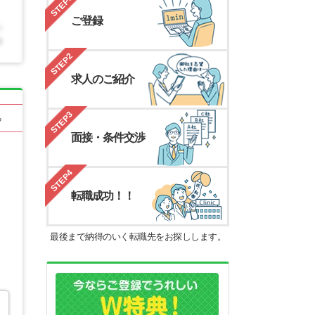
STEP1
ご登録
STEP2
求人のご紹介
STEP3
る
面接・条件交渉
STEP4
転職成功！！
最後まで納得のいく転職先をお探しします。