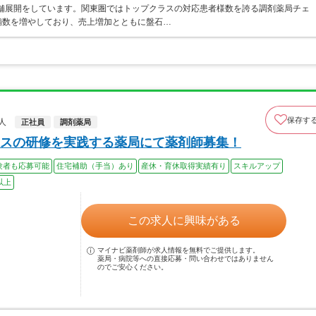
店舗展開をしています。関東圏ではトップクラスの対応患者様数を誇る調剤薬局チェ
店舗数を増やしており、売上増加とともに盤石…
保存す
人
正社員
調剤薬局
スの研修を実践する薬局にて薬剤師募集！
験者も応募可能
住宅補助（手当）あり
産休・育休取得実績有り
スキルアップ
以上
この求人に興味がある
マイナビ薬剤師が求人情報を無料でご提供します。
薬局・病院等への直接応募・問い合わせではありません
のでご安心ください。