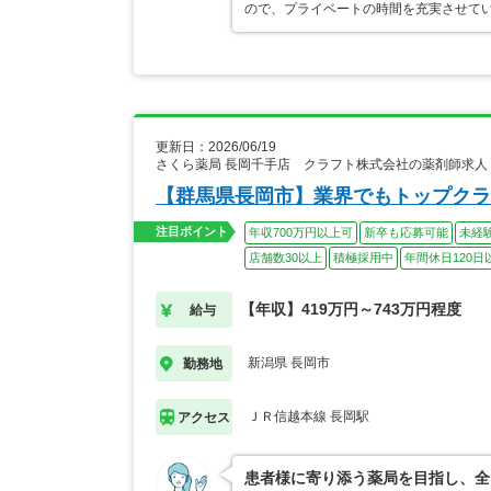
ので、プライベートの時間を充実させて
更新日：2026/06/19
さくら薬局 長岡千手店 クラフト株式会社の薬剤師求人
【群馬県長岡市】業界でもトップクラ
注目ポイント
年収700万円以上可
新卒も応募可能
未経
店舗数30以上
積極採用中
年間休日120日
【年収】419万円～743万円程度
給与
新潟県 長岡市
勤務地
ＪＲ信越本線 長岡駅
アクセス
患者様に寄り添う薬局を目指し、全