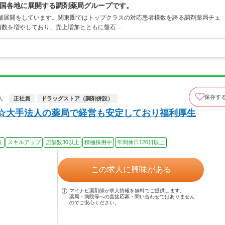
国各地に展開する調剤薬局グループです。
店舗展開をしています。関東圏ではトップクラスの対応患者様数を誇る調剤薬局チェ
店舗数を増やしており、売上増加とともに盤石…
保存す
人
正社員
ドラッグストア（調剤併設）
上☆大手法人の薬局で経営も安定しており福利厚生
り
スキルアップ
店舗数30以上
積極採用中
年間休日120日以上
この求人に興味がある
マイナビ薬剤師が求人情報を無料でご提供します。
薬局・病院等への直接応募・問い合わせではありません
のでご安心ください。