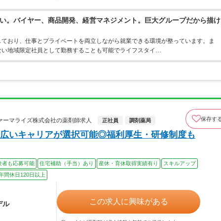
い。バイヤー、商品開発、経営マネジメント。巨大グループだから描け
しており、仕事とプライベートを両立しながら就業できる環境が整っています。ま
ない地域限定社員として勤務することも可能でライフスタイ…
保存す
ァーマライズ株式会社の薬剤師求人
正社員
調剤薬局
広いキャリアが選択可能◎福利厚生・研修制度も
験者も応募可能
住宅補助（手当）あり
産休・育休取得実績有り
スキルアップ
年間休日120日以上
この求人に興味がある
デル