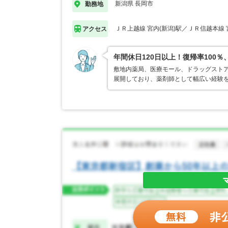
新潟県 長岡市
勤務地
ＪＲ上越線 宮内(新潟)駅／ＪＲ信越本線 
アクセス
年間休日120日以上！復帰率10
敷地内薬局、医療モール、ドラッグストア
展開しており、薬剤師として幅広い経験