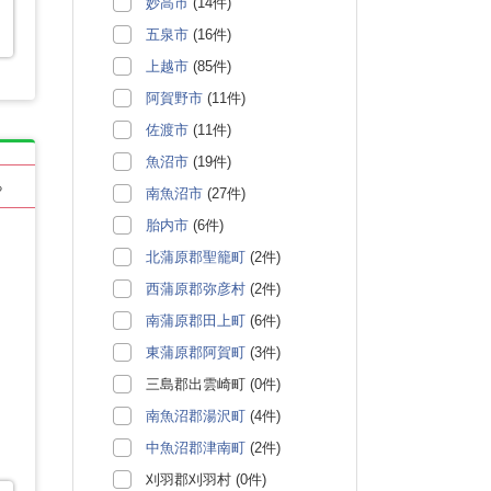
妙高市
(14件)
五泉市
(16件)
上越市
(85件)
阿賀野市
(11件)
佐渡市
(11件)
魚沼市
(19件)
る
南魚沼市
(27件)
胎内市
(6件)
北蒲原郡聖籠町
(2件)
西蒲原郡弥彦村
(2件)
南蒲原郡田上町
(6件)
東蒲原郡阿賀町
(3件)
三島郡出雲崎町 (0件)
南魚沼郡湯沢町
(4件)
中魚沼郡津南町
(2件)
刈羽郡刈羽村 (0件)