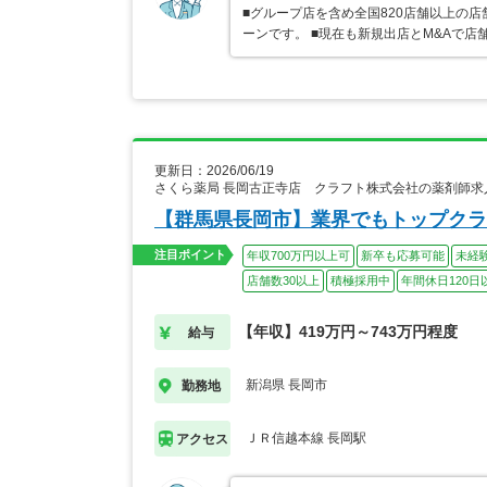
■グループ店を含め全国820店舗以上の
ーンです。 ■現在も新規出店とM&Aで
更新日：2026/06/19
さくら薬局 長岡古正寺店 クラフト株式会社の薬剤師求
【群馬県長岡市】業界でもトップクラ
注目ポイント
年収700万円以上可
新卒も応募可能
未経
店舗数30以上
積極採用中
年間休日120日
【年収】419万円～743万円程度
給与
新潟県 長岡市
勤務地
ＪＲ信越本線 長岡駅
アクセス