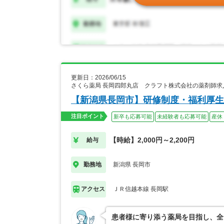
更新日：2026/06/15
さくら薬局 長岡四郎丸店 クラフト株式会社の薬剤師求
【新潟県長岡市】研修制度・福利厚生
注目ポイント
新卒も応募可能
未経験者も応募可能
産休
【時給】2,000円～2,200円
給与
新潟県 長岡市
勤務地
ＪＲ信越本線 長岡駅
アクセス
患者様に寄り添う薬局を目指し、全