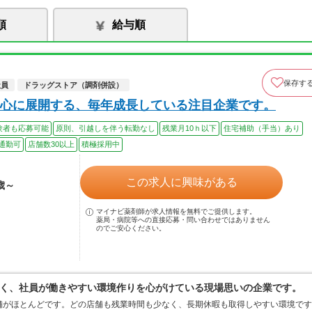
順
給与順
保存す
社員
ドラッグストア（調剤併設）
心に展開する、毎年成長している注目企業です。
験者も応募可能
原則、引越しを伴う転勤なし
残業月10ｈ以下
住宅補助（手当）あり
通勤可
店舗数30以上
積極採用中
この求人に興味がある
歳～
マイナビ薬剤師が求人情報を無料でご提供します。
薬局・病院等への直接応募・問い合わせではありません
のでご安心ください。
く、社員が働きやすい環境作りを心がけている現場思いの企業です。
の店舗がほとんどです。どの店舗も残業時間も少なく、長期休暇も取得しやすい環境です