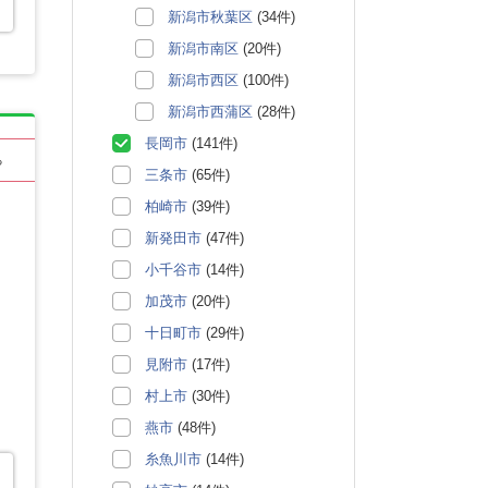
新潟市秋葉区
(34件)
新潟市南区
(20件)
新潟市西区
(100件)
新潟市西蒲区
(28件)
長岡市
(141件)
る
三条市
(65件)
柏崎市
(39件)
新発田市
(47件)
小千谷市
(14件)
加茂市
(20件)
十日町市
(29件)
見附市
(17件)
村上市
(30件)
燕市
(48件)
糸魚川市
(14件)