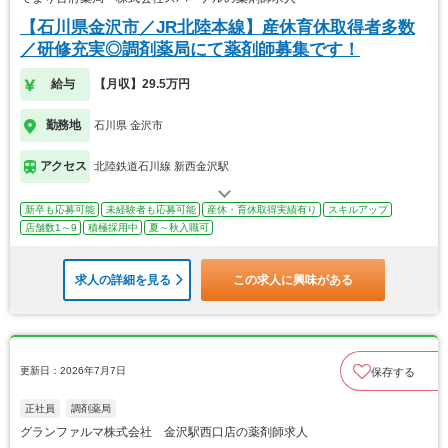
【石川県金沢市／JR北陸本線】産休育休取得者多数
／研修充実◎調剤薬局にて薬剤師募集です！
給与
【月収】29.5万円
勤務地
石川県 金沢市
アクセス
北陸鉄道石川線 新西金沢駅
新卒も応募可能
未経験者も応募可能
産休・育休取得実績有り
スキルアップ
店舗数1～9
積極採用中
夏～秋入職可
求人の詳細を見る
この求人に興味がある
更新日：2026年7月7日
保存する
正社員
調剤薬局
グランファルマ株式会社 金沢駅西口店の薬剤師求人