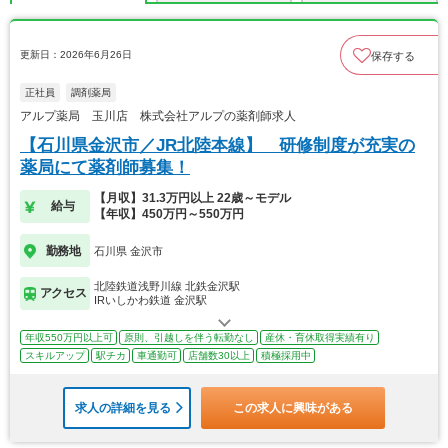
更新日：2026年6月26日
保存する
正社員
調剤薬局
アルプ薬局 玉川店 株式会社アルプの薬剤師求人
【石川県金沢市／JR北陸本線】 研修制度が充実の
薬局にて薬剤師募集！
【月収】31.3万円以上 22歳～モデル
給与
【年収】450万円～550万円
勤務地
石川県 金沢市
北陸鉄道浅野川線 北鉄金沢駅
アクセス
IRいしかわ鉄道 金沢駅
年収550万円以上可
原則、引越しを伴う転勤なし
産休・育休取得実績有り
スキルアップ
駅チカ
車通勤可
店舗数30以上
積極採用中
求人の詳細を見る
この求人に興味がある