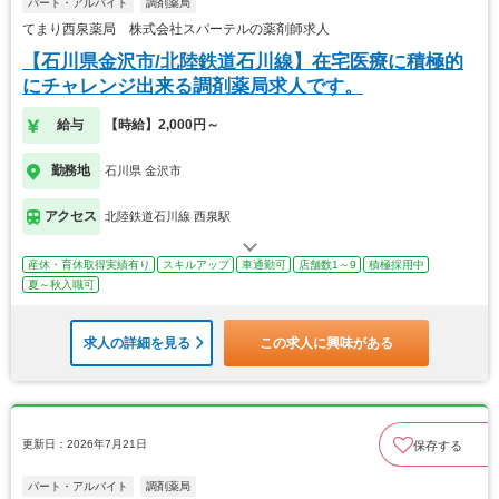
パート・アルバイト
調剤薬局
てまり西泉薬局 株式会社スパーテルの薬剤師求人
【石川県金沢市/北陸鉄道石川線】在宅医療に積極的
にチャレンジ出来る調剤薬局求人です。
給与
【時給】2,000円～
勤務地
石川県 金沢市
アクセス
北陸鉄道石川線 西泉駅
産休・育休取得実績有り
スキルアップ
車通勤可
店舗数1～9
積極採用中
夏～秋入職可
求人の詳細を見る
この求人に興味がある
更新日：2026年7月21日
保存する
パート・アルバイト
調剤薬局