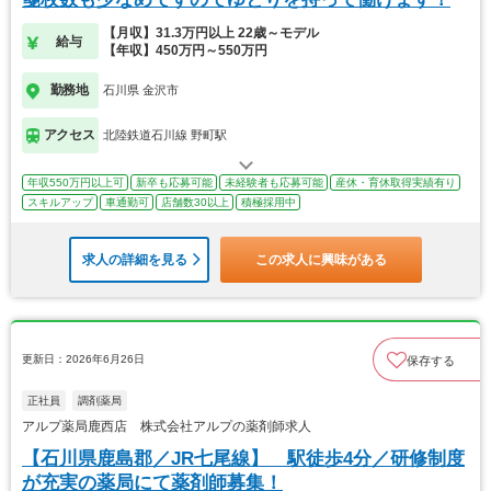
【月収】31.3万円以上 22歳～モデル
給与
【年収】450万円～550万円
勤務地
石川県 金沢市
アクセス
北陸鉄道石川線 野町駅
年収550万円以上可
新卒も応募可能
未経験者も応募可能
産休・育休取得実績有り
スキルアップ
車通勤可
店舗数30以上
積極採用中
求人の詳細を見る
この求人に興味がある
更新日：2026年6月26日
保存する
正社員
調剤薬局
アルプ薬局鹿西店 株式会社アルプの薬剤師求人
【石川県鹿島郡／JR七尾線】 駅徒歩4分／研修制度
が充実の薬局にて薬剤師募集！