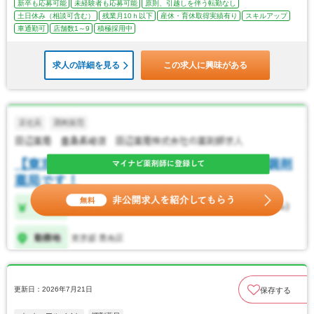
新卒も応募可能
未経験者も応募可能
原則、引越しを伴う転勤なし
土日休み（相談可含む）
残業月10ｈ以下
産休・育休取得実績有り
スキルアップ
車通勤可
店舗数1～9
積極採用中
求人の詳細を見る
この求人に興味がある
更新日：2026年7月21日
保存する