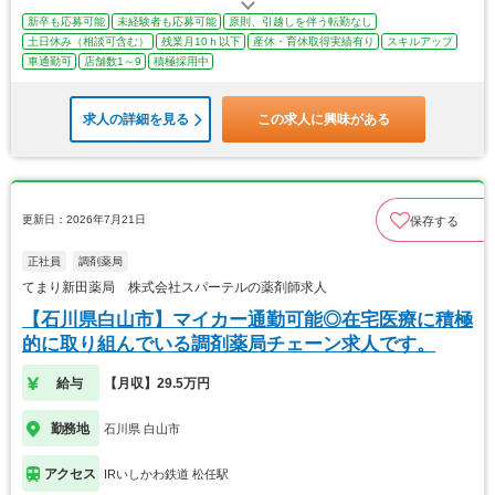
新卒も応募可能
未経験者も応募可能
原則、引越しを伴う転勤なし
土日休み（相談可含む）
残業月10ｈ以下
産休・育休取得実績有り
スキルアップ
車通勤可
店舗数1～9
積極採用中
求人の詳細を見る
この求人に興味がある
更新日：2026年7月21日
保存する
正社員
調剤薬局
てまり新田薬局 株式会社スパーテルの薬剤師求人
【石川県白山市】マイカー通勤可能◎在宅医療に積極
的に取り組んでいる調剤薬局チェーン求人です。
給与
【月収】29.5万円
勤務地
石川県 白山市
アクセス
IRいしかわ鉄道 松任駅