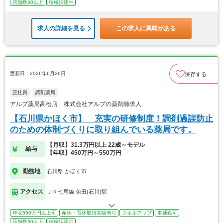
店舗数30以上
積極採用中
求人の詳細を見る
この求人に興味がある
更新日：2026年6月26日
保存する
正社員
調剤薬局
アルプ薬局高松店 株式会社アルプの薬剤師求人
【石川県かほく市】 充実の研修制度！調剤過誤防止
のための体制づくりに取り組んでいる薬局です。
【月収】31.3万円以上 22歳～モデル
給与
【年収】450万円～550万円
勤務地
石川県 かほく市
アクセス
ＪＲ七尾線 免田(石川)駅
年収550万円以上可
産休・育休取得実績有り
スキルアップ
車通勤可
店舗数30以上
積極採用中