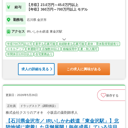
【月収】23.0万円～45.0万円以上
給与
【年収】360万円～700万円以上 モデル
勤務地
石川県 金沢市
アクセス
IRいしかわ鉄道 東金沢駅
年収700万円以上可
新卒も応募可能
未経験者も応募可能
産休・育休取得実績有り
スキルアップ
車通勤可
店舗数30以上
積極採用中
夏～秋入職可
年間休日120日以上
在宅業務あり
求人の詳細を見る
この求人に興味がある
更新日：2026年5月26日
保存する
正社員
ドラッグストア（調剤併設）
株式会社クスリのアオキ 小坂店の薬剤師求人
【石川県金沢市／ IRいしかわ鉄道「東金沢駅」】北
陸地域に密着した店舗展開！毎年成長している注目企