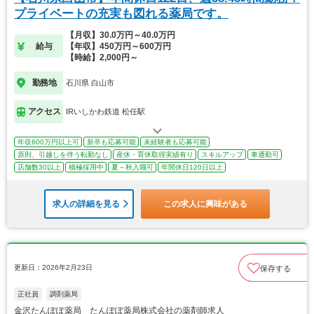
プライベートの充実も図れる薬局です。
【月収】30.0万円～40.0万円
給与
【年収】450万円～600万円
【時給】2,000円～
勤務地
石川県 白山市
アクセス
IRいしかわ鉄道 松任駅
年収600万円以上可
新卒も応募可能
未経験者も応募可能
原則、引越しを伴う転勤なし
産休・育休取得実績有り
スキルアップ
車通勤可
店舗数30以上
積極採用中
夏～秋入職可
年間休日120日以上
求人の詳細を見る
この求人に興味がある
更新日：2026年2月23日
保存する
正社員
調剤薬局
金沢たんぽぽ薬局 たんぽぽ薬局株式会社の薬剤師求人