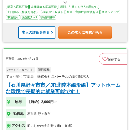
新卒も応募可能
未経験者も応募可能
原則、引越しを伴う転勤なし
土日休み（相談可含む）
残業月10ｈ以下
産休・育休取得実績有り
スキルアップ
車通勤可
店舗数1～9
積極採用中
求人の詳細を見る
この求人に興味がある
更新日：2026年7月21日
保存する
パート・アルバイト
調剤薬局
てまり野々市薬局 株式会社スパーテルの薬剤師求人
【石川県野々市市／JR北陸本線沿線】アットホーム
な環境で長期的に就業可能です！
給与
【時給】2,000円～
勤務地
石川県 野々市市
アクセス
IRいしかわ鉄道 野々市(ＩＲ)駅