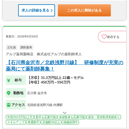
求人の詳細を見る
この求人に興味がある
更新日：2026年6月26日
保存する
正社員
調剤薬局
アルプ薬局粟崎店 株式会社アルプの薬剤師求人
【石川県金沢市／北鉄浅野川線】 研修制度が充実の
薬局にて薬剤師募集！
【月収】31.3万円以上 22歳～モデル
給与
【年収】450万円～550万円
勤務地
石川県 金沢市
アクセス
北陸鉄道浅野川線 内灘駅
年収550万円以上可
新卒も応募可能
未経験者も応募可能
産休・育休取得実績有り
スキルアップ
車通勤可
店舗数30以上
積極採用中