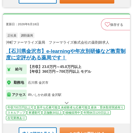
更新日：2026年6月18日
保存する
正社員
調剤薬局
沖町ファーマライズ薬局 ファーマライズ株式会社の薬剤師求人
【石川県金沢市】e-learningや年次別研修など教育制
度に定評がある薬局です！
【月収】23.0万円～45.0万円以上
給与
【年収】360万円～700万円以上 モデル
勤務地
石川県 金沢市
アクセス
IRいしかわ鉄道 金沢駅
年収700万円以上可
新卒も応募可能
未経験者も応募可能
産休・育休取得実績有り
スキルアップ
車通勤可
店舗数30以上
積極採用中
年間休日120日以上
在宅業務あり