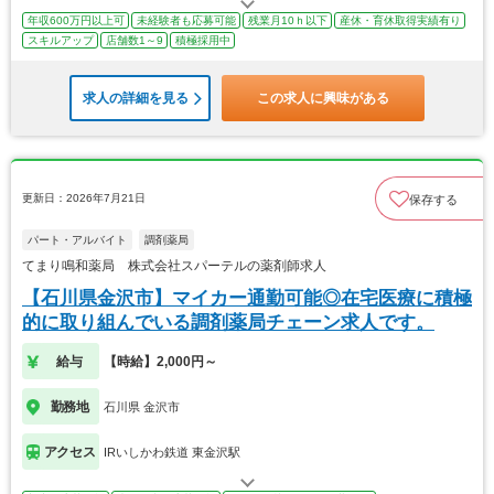
年収600万円以上可
未経験者も応募可能
残業月10ｈ以下
産休・育休取得実績有り
スキルアップ
店舗数1～9
積極採用中
求人の詳細を見る
この求人に興味がある
更新日：2026年7月21日
保存する
パート・アルバイト
調剤薬局
てまり鳴和薬局 株式会社スパーテルの薬剤師求人
【石川県金沢市】マイカー通勤可能◎在宅医療に積極
的に取り組んでいる調剤薬局チェーン求人です。
給与
【時給】2,000円～
勤務地
石川県 金沢市
アクセス
IRいしかわ鉄道 東金沢駅