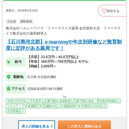
更新日：2026年6月18日
保存する
正社員
調剤薬局
株式会社ヘルシーワーク ファーマライズ薬局 金沢医科大店 ファーマラ
イズ株式会社の薬剤師求人
【石川県河北郡】e-learningや年次別研修など教育制
度に定評がある薬局です！
【月収】23.0万円～45.0万円以上
給与
【年収】360万円～700万円以上 モデル
【時給】2,000円～
勤務地
石川県 河北郡内灘町
アクセス
北陸鉄道浅野川線 内灘駅
年収700万円以上可
新卒も応募可能
未経験者も応募可能
産休・育休取得実績有り
スキルアップ
車通勤可
店舗数30以上
積極採用中
年間休日120日以上
在宅業務あり
求人の詳細を見る
この求人に興味がある