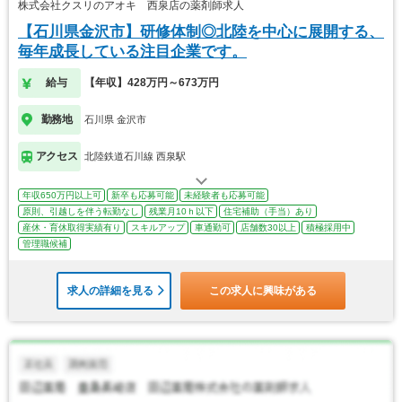
株式会社クスリのアオキ 西泉店の薬剤師求人
【石川県金沢市】研修体制◎北陸を中心に展開する、
毎年成長している注目企業です。
給与
【年収】428万円～673万円
勤務地
石川県 金沢市
アクセス
北陸鉄道石川線 西泉駅
年収650万円以上可
新卒も応募可能
未経験者も応募可能
原則、引越しを伴う転勤なし
残業月10ｈ以下
住宅補助（手当）あり
産休・育休取得実績有り
スキルアップ
車通勤可
店舗数30以上
積極採用中
管理職候補
求人の詳細を見る
この求人に興味がある