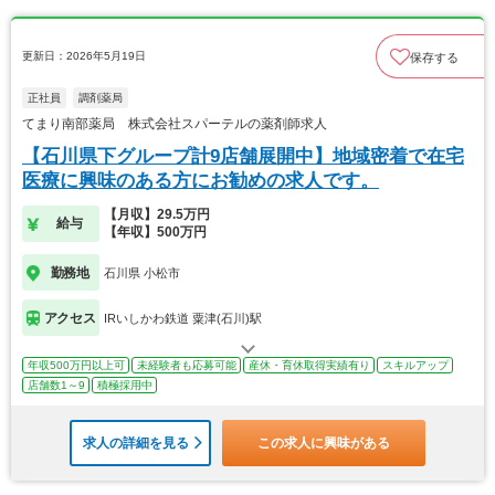
更新日：2026年5月19日
保存する
正社員
調剤薬局
てまり南部薬局 株式会社スパーテルの薬剤師求人
【石川県下グループ計9店舗展開中】地域密着で在宅
医療に興味のある方にお勧めの求人です。
【月収】29.5万円
給与
【年収】500万円
勤務地
石川県 小松市
アクセス
IRいしかわ鉄道 粟津(石川)駅
年収500万円以上可
未経験者も応募可能
産休・育休取得実績有り
スキルアップ
店舗数1～9
積極採用中
求人の詳細を見る
この求人に興味がある