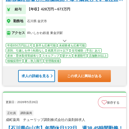
業
給与
【年収】428万円～673万円
勤務地
石川県 金沢市
アクセス
IRいしかわ鉄道 東金沢駅
年収650万円以上可
新卒も応募可能
未経験者も応募可能
原則、引越しを伴う転勤なし
残業月10ｈ以下
住宅補助（手当）あり
産休・育休取得実績有り
スキルアップ
駅チカ
車通勤可
店舗数30以上
積極採用中
夏～秋入職可
管理職候補
求人の詳細を見る
この求人に興味がある
更新日：2026年5月26日
保存する
正社員
調剤薬局
成町薬局 チューリップ調剤株式会社の薬剤師求人
【石川県白山市】年間休日122日、週38.45時間勤務！