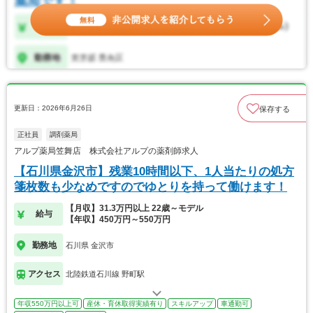
更新日：2026年6月26日
保存する
正社員
調剤薬局
アルプ薬局笠舞店 株式会社アルプの薬剤師求人
【石川県金沢市】残業10時間以下、1人当たりの処方
箋枚数も少なめですのでゆとりを持って働けます！
【月収】31.3万円以上 22歳～モデル
給与
【年収】450万円～550万円
勤務地
石川県 金沢市
アクセス
北陸鉄道石川線 野町駅
年収550万円以上可
産休・育休取得実績有り
スキルアップ
車通勤可