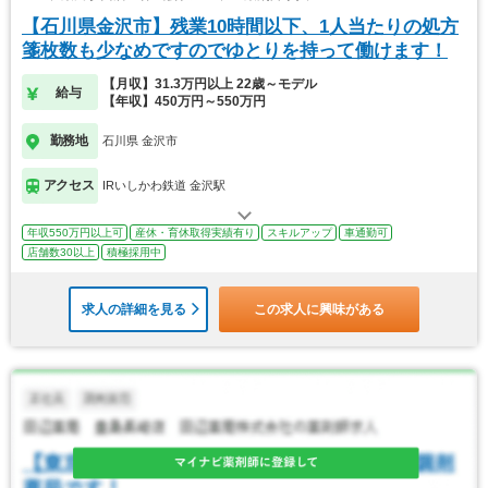
【石川県金沢市】残業10時間以下、1人当たりの処方
箋枚数も少なめですのでゆとりを持って働けます！
【月収】31.3万円以上 22歳～モデル
給与
【年収】450万円～550万円
勤務地
石川県 金沢市
アクセス
IRいしかわ鉄道 金沢駅
年収550万円以上可
産休・育休取得実績有り
スキルアップ
車通勤可
店舗数30以上
積極採用中
求人の詳細を見る
この求人に興味がある