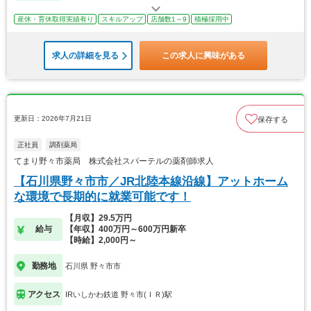
産休・育休取得実績有り
スキルアップ
店舗数1～9
積極採用中
求人の詳細を見る
この求人に興味がある
更新日：2026年7月21日
保存する
正社員
調剤薬局
てまり野々市薬局 株式会社スパーテルの薬剤師求人
【石川県野々市市／JR北陸本線沿線】アットホーム
な環境で長期的に就業可能です！
【月収】29.5万円
給与
【年収】400万円～600万円新卒
【時給】2,000円～
勤務地
石川県 野々市市
アクセス
IRいしかわ鉄道 野々市(ＩＲ)駅