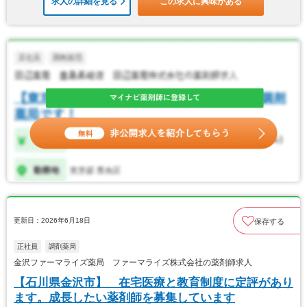
求人の詳細を見る
この求人に興味がある
更新日：2026年6月18日
保存する
正社員
調剤薬局
金沢ファーマライズ薬局 ファーマライズ株式会社の薬剤師求人
【石川県金沢市】 在宅医療と教育制度に定評があり
ます。成長したい薬剤師を募集しています