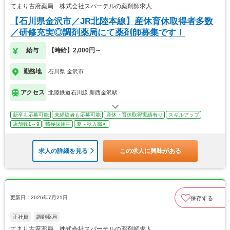
てまり古府薬局 株式会社スパーテルの薬剤師求人
【石川県金沢市／JR北陸本線】産休育休取得者多数
／研修充実◎調剤薬局にて薬剤師募集です！
給与
【時給】2,000円～
勤務地
石川県 金沢市
アクセス
北陸鉄道石川線 新西金沢駅
新卒も応募可能
未経験者も応募可能
産休・育休取得実績有り
スキルアップ
店舗数1～9
積極採用中
夏～秋入職可
求人の詳細を見る
この求人に興味がある
更新日：2026年7月21日
保存する
正社員
調剤薬局
てまり古府薬局 株式会社スパーテルの薬剤師求人