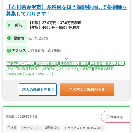
【石川県金沢市】多科目を扱う調剤薬局にて薬剤師を
募集しております！
【月収】27.0万円～37.0万円程度
給与
【年収】400万円～550万円程度
勤務地
石川県 金沢市
アクセス
北陸鉄道石川線 野町駅
年収550万円以上可
新卒も応募可能
未経験者も応募可能
土日休み（相談可含む）
産休・育休取得実績有り
総合門前
スキルアップ
車通勤可
店舗数30以上
積極採用中
年間休日120日以上
求人の詳細を見る
この求人に興味がある
更新日：2025年5月7日
保存する
正社員
ドラッグストア（調剤併設）
ドラッグストア（OTCのみ）