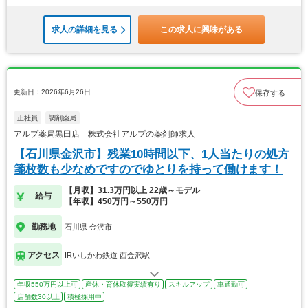
求人の詳細を見る
この求人に興味がある
更新日：2026年6月26日
保存する
正社員
調剤薬局
アルプ薬局黒田店 株式会社アルプの薬剤師求人
【石川県金沢市】残業10時間以下、1人当たりの処方
箋枚数も少なめですのでゆとりを持って働けます！
【月収】31.3万円以上 22歳～モデル
給与
【年収】450万円～550万円
勤務地
石川県 金沢市
アクセス
IRいしかわ鉄道 西金沢駅
年収550万円以上可
産休・育休取得実績有り
スキルアップ
車通勤可
店舗数30以上
積極採用中