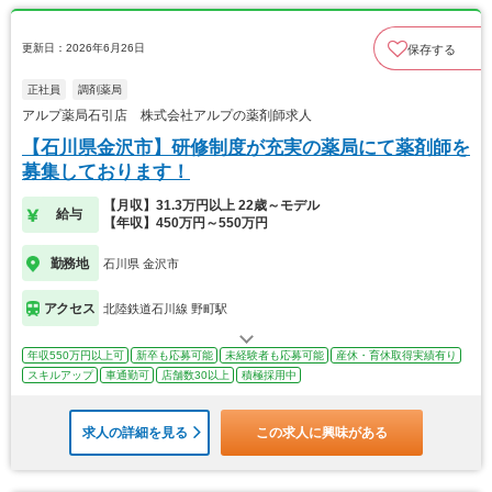
更新日：2026年6月26日
保存する
正社員
調剤薬局
アルプ薬局石引店 株式会社アルプの薬剤師求人
【石川県金沢市】研修制度が充実の薬局にて薬剤師を
募集しております！
【月収】31.3万円以上 22歳～モデル
給与
【年収】450万円～550万円
勤務地
石川県 金沢市
アクセス
北陸鉄道石川線 野町駅
年収550万円以上可
新卒も応募可能
未経験者も応募可能
産休・育休取得実績有り
スキルアップ
車通勤可
店舗数30以上
積極採用中
求人の詳細を見る
この求人に興味がある