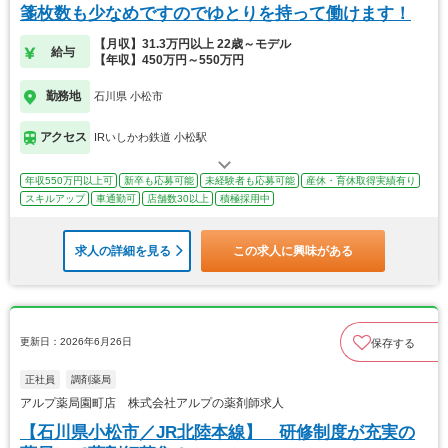
箋枚数も少なめですのでゆとりを持って働けます！
【月収】31.3万円以上 22歳～モデル
給与
【年収】450万円～550万円
勤務地
石川県 小松市
アクセス
IRいしかわ鉄道 小松駅
年収550万円以上可
新卒も応募可能
未経験者も応募可能
産休・育休取得実績有り
スキルアップ
車通勤可
店舗数30以上
積極採用中
求人の詳細を見る
この求人に興味がある
更新日：2026年6月26日
保存する
正社員
調剤薬局
アルプ薬局園町店 株式会社アルプの薬剤師求人
【石川県小松市／JR北陸本線】 研修制度が充実の