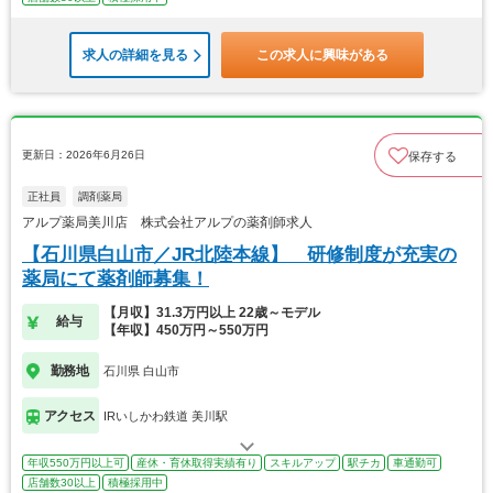
求人の詳細を見る
この求人に興味がある
更新日：2026年6月26日
保存する
正社員
調剤薬局
アルプ薬局美川店 株式会社アルプの薬剤師求人
【石川県白山市／JR北陸本線】 研修制度が充実の
薬局にて薬剤師募集！
【月収】31.3万円以上 22歳～モデル
給与
【年収】450万円～550万円
勤務地
石川県 白山市
アクセス
IRいしかわ鉄道 美川駅
年収550万円以上可
産休・育休取得実績有り
スキルアップ
駅チカ
車通勤可
店舗数30以上
積極採用中