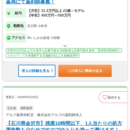
薬局にて薬剤師募集！
【月収】31.3万円以上 22歳～モデル
給与
【年収】450万円～550万円
勤務地
石川県 小松市
アクセス
IRいしかわ鉄道 小松駅
年収550万円以上可
新卒も応募可能
未経験者も応募可能
産休・育休取得実績有り
スキルアップ
車通勤可
店舗数30以上
積極採用中
求人の詳細を見る
この求人に興味がある
更新日：2026年6月26日
保存する
正社員
調剤薬局
アルプ薬局寺町店 株式会社アルプの薬剤師求人
【石川県金沢市】残業10時間以下、1人当たりの処方
箋枚数も少なめですのでゆとりを持って働けます！