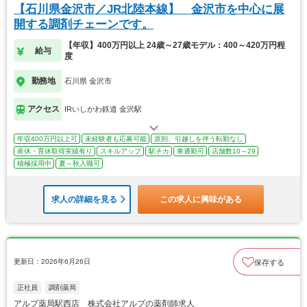
【石川県金沢市／JR北陸本線】 金沢市を中心に展
開する調剤チェーンです。
【年収】400万円以上 24歳～27歳モデル：400～420万円程
給与
度
勤務地
石川県 金沢市
アクセス
IRいしかわ鉄道 金沢駅
年収400万円以上可
未経験者も応募可能
原則、引越しを伴う転勤なし
産休・育休取得実績有り
スキルアップ
駅チカ
車通勤可
店舗数10～29
積極採用中
夏～秋入職可
求人の詳細を見る
この求人に興味がある
更新日：2026年6月26日
保存する
正社員
調剤薬局
アルプ薬局駅西店 株式会社アルプの薬剤師求人