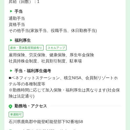
昇給（回数）：1
手当
通勤手当
資格手当
その他手当(家族手当、役職手当、休日勤務手当)
福利厚生
産休・育休取得実績有り
スキルアップ
雇用保険、労災保険、健康保険、厚生年金保険
社員持株会制度、社員割引制度、駐車場
手当・福利厚生備考
■ベネフィットステーション、積立NISA、会員制リゾートホ
テル等の各種制度等
※勤務時間に応じて加入保険・福利厚生は異なります(社会保
険は法定通り)
勤務地・アクセス
車通勤可
石川県鹿島郡中能登町能登部下92番地58