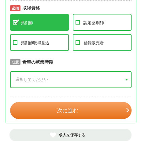
取得資格
必須
必須
薬剤師
認定薬剤師
薬剤師取得見込
登録販売者
取得予定年
希望の就業時期
必須
任意
年 3月
次に進む
求人を保存する