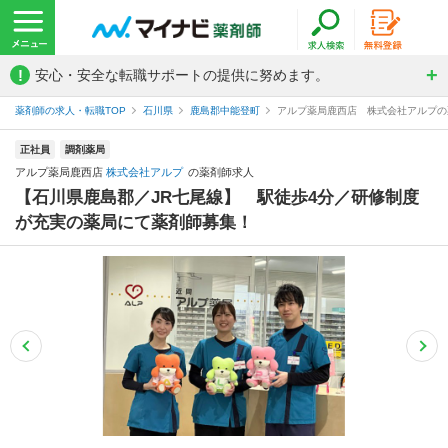
!
安心・安全な転職サポートの提供に努めます。
薬剤師の求人・転職TOP
石川県
鹿島郡中能登町
アルプ薬局鹿西店 株式会社アルプの
正社員
調剤薬局
アルプ薬局鹿西店
株式会社アルプ
の薬剤師求人
【石川県鹿島郡／JR七尾線】 駅徒歩4分／研修制度
が充実の薬局にて薬剤師募集！