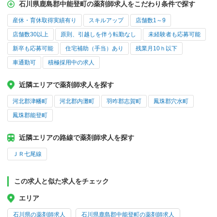
石川県鹿島郡中能登町の薬剤師求人をこだわり条件で探す
産休・育休取得実績有り
スキルアップ
店舗数1～9
店舗数30以上
原則、引越しを伴う転勤なし
未経験者も応募可能
新卒も応募可能
住宅補助（手当）あり
残業月10ｈ以下
車通勤可
積極採用中の求人
近隣エリアで薬剤師求人を探す
河北郡津幡町
河北郡内灘町
羽咋郡志賀町
鳳珠郡穴水町
鳳珠郡能登町
近隣エリアの路線で薬剤師求人を探す
ＪＲ七尾線
この求人と似た求人をチェック
エリア
石川県の薬剤師求人
石川県鹿島郡中能登町の薬剤師求人