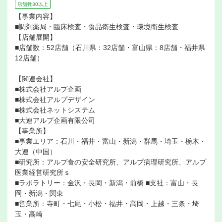
店舗数30以上
【事業内容】
■調剤薬局・臨床検査・食品衛生検査・環境衛生検査
【店舗展開】
■店舗数：52店舗（石川県：32店舗・富山県：8店舗・福井県
12店舗）
【関連会社】
■株式会社アルプ企画
■株式会社アルプデザイン
■株式会社ネットシステム
■大連アルプ企画有限公司
【事業所】
■事業エリア：石川・福井・富山・新潟・群馬・埼玉・栃木・
大連（中国）
■研究所：アルプ食の安全研究所、アルプ病理研究所、アルプ
医業経営研究所ｓ
■ラボラトリー：金沢・長岡・新潟・前橋 ■支社：富山・長
岡・新潟・関東
■営業所：寺町・七尾・小松・福井・高岡・上越・三条・埼
玉・高崎