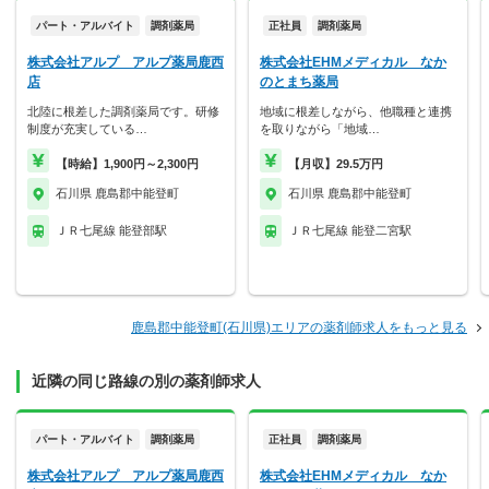
パート・アルバイト
調剤薬局
正社員
調剤薬局
株式会社アルプ アルプ薬局鹿西
株式会社EHMメディカル なか
店
のとまち薬局
北陸に根差した調剤薬局です。研修
地域に根差しながら、他職種と連携
制度が充実している…
を取りながら「地域…
【時給】1,900円～2,300円
【月収】29.5万円
石川県 鹿島郡中能登町
石川県 鹿島郡中能登町
ＪＲ七尾線 能登部駅
ＪＲ七尾線 能登二宮駅
鹿島郡中能登町(石川県)エリアの薬剤師求人をもっと見る
近隣の同じ路線の別の薬剤師求人
パート・アルバイト
調剤薬局
正社員
調剤薬局
株式会社アルプ アルプ薬局鹿西
株式会社EHMメディカル なか