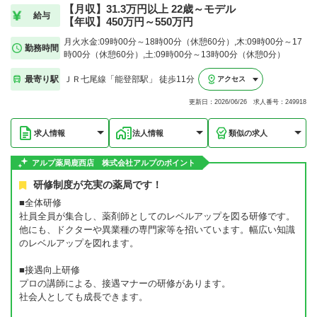
【月収】31.3万円以上 22歳～モデル
給与
【年収】450万円～550万円
月火水金:09時00分～18時00分（休憩60分）,木:09時00分～17
勤務時間
時00分（休憩60分）,土:09時00分～13時00分（休憩0分）
最寄り駅
ＪＲ七尾線「能登部駅」 徒歩11分
アクセス
更新日：2026/06/26 求人番号：249918
求人情報
法人情報
類似の求人
アルプ薬局鹿西店 株式会社アルプのポイント
研修制度が充実の薬局です！
■全体研修
社員全員が集合し、薬剤師としてのレベルアップを図る研修です。
他にも、ドクターや異業種の専門家等を招いています。幅広い知識
のレベルアップを図れます。
■接遇向上研修
プロの講師による、接遇マナーの研修があります。
社会人としても成長できます。