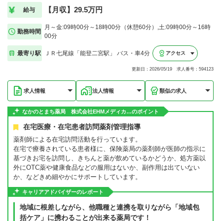
【月収】29.5万円
給与
月～金:09時00分～18時00分（休憩60分）,土:09時00分～16時
勤務時間
00分
最寄り駅
ＪＲ七尾線「能登二宮駅」 バス・車4分
アクセス
更新日：2026/05/19 求人番号：594123
求人情報
法人情報
類似の求人
なかのとまち薬局 株式会社EHMメディカ…のポイント
在宅医療・在宅患者訪問薬剤管理指導
薬剤師による在宅訪問活動を行っています。
在宅で療養されている患者様に、保険薬局の薬剤師が医師の指示に
基づきお宅を訪問し、きちんと薬が飲めているかどうか、処方薬以
外にOTC薬や健康食品などの服用はないか、副作用は出ていない
か、などきめ細やかにサポートしています。
キャリアアドバイザーのレポート
地域に根差しながら、他職種と連携を取りながら「地域包
括ケア」に携わることが出来る薬局です！