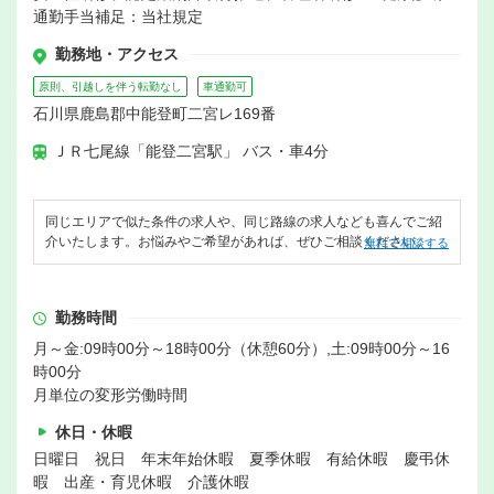
通勤手当補足：当社規定
勤務地・アクセス
原則、引越しを伴う転勤なし
車通勤可
石川県鹿島郡中能登町二宮レ169番
ＪＲ七尾線「能登二宮駅」 バス・車4分
同じエリアで似た条件の求人や、同じ路線の求人なども喜んでご紹
介いたします。お悩みやご希望があれば、ぜひご相談ください。
無料で相談する
勤務時間
月～金:09時00分～18時00分（休憩60分）,土:09時00分～16
時00分
月単位の変形労働時間
休日・休暇
日曜日 祝日 年末年始休暇 夏季休暇 有給休暇 慶弔休
暇 出産・育児休暇 介護休暇