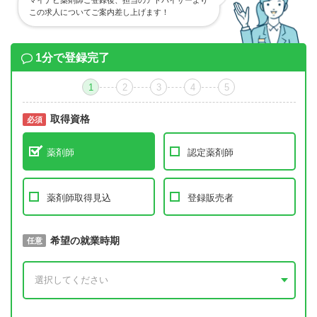
マイナビ薬剤師ご登録後、担当のアドバイザーより
この求人についてご案内差し上げます！
1分で登録完了
1
2
3
4
5
取得資格
必須
必須
薬剤師
認定薬剤師
薬剤師取得見込
登録販売者
取得予定年
希望の就業時期
必須
任意
年 3月