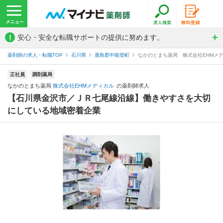
!
安心・安全な転職サポートの提供に努めます。
薬剤師の求人・転職TOP
石川県
鹿島郡中能登町
なかのとまち薬局 株式会社EHMメ
正社員
調剤薬局
なかのとまち薬局
株式会社EHMメディカル
の薬剤師求人
【石川県金沢市／ＪＲ七尾線沿線】働きやすさを大切
にしている地域密着企業