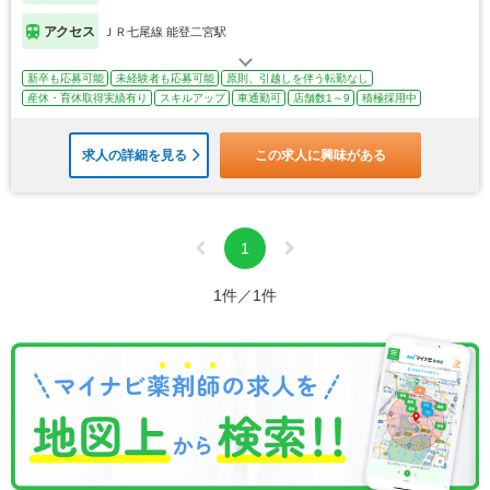
アクセス
ＪＲ七尾線 能登二宮駅
新卒も応募可能
未経験者も応募可能
原則、引越しを伴う転勤なし
産休・育休取得実績有り
スキルアップ
車通勤可
店舗数1～9
積極採用中
求人の詳細を見る
この求人に興味がある
1
1件／1件