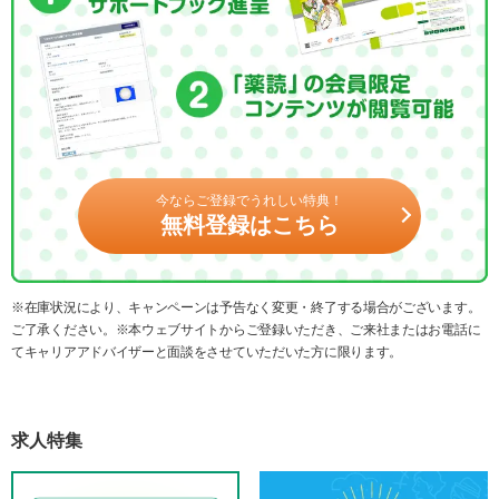
今ならご登録でうれしい特典！
無料登録はこちら
※在庫状況により、キャンペーンは予告なく変更・終了する場合がございます。
ご了承ください。※本ウェブサイトからご登録いただき、ご来社またはお電話に
てキャリアアドバイザーと面談をさせていただいた方に限ります。
求人特集