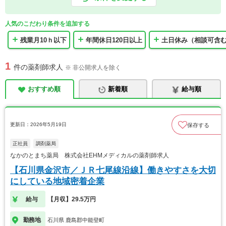
人気のこだわり条件を追加する
残業月10ｈ以下
年間休日120日以上
土日休み（相談可含
1
件の薬剤師求人
※ 非公開求人を除く
おすすめ順
新着順
給与順
更新日：2026年5月19日
保存する
正社員
調剤薬局
なかのとまち薬局 株式会社EHMメディカルの薬剤師求人
【石川県金沢市／ＪＲ七尾線沿線】働きやすさを大切
にしている地域密着企業
給与
【月収】29.5万円
勤務地
石川県 鹿島郡中能登町