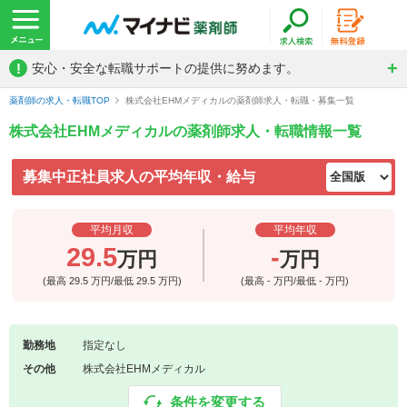
!
安心・安全な転職サポートの提供に努めます。
薬剤師の求人・転職TOP
株式会社EHMメディカルの薬剤師求人・転職・募集一覧
株式会社EHMメディカルの薬剤師求人・転職情報一覧
募集中正社員求人の平均年収・給与
平均月収
平均年収
29.5
-
万円
万円
(最高
29.5
万円/最低
29.5
万円)
(最高
-
万円/最低
-
万円)
勤務地
指定なし
その他
株式会社EHMメディカル
条件を変更する