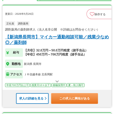
更新日：2026年5月26日
保存する
正社員
調剤薬局
調剤薬局の薬剤師求人（法人名非公開 ※詳細はお問合せください）
【新潟県長岡市】マイカー通勤相談可能／残業少なめ
◎／薬剤師
【月収】32.0万円～50.0万円程度（諸手当込）
給与
【年収】450万円～706万円程度（諸手当込）
勤務地
新潟県 長岡市
アクセス
ＪＲ信越本線 北長岡駅
年収700万円以上可
残業月10ｈ以下
積極採用中
夏～秋入職可
求人の詳細を見る
この求人に興味がある