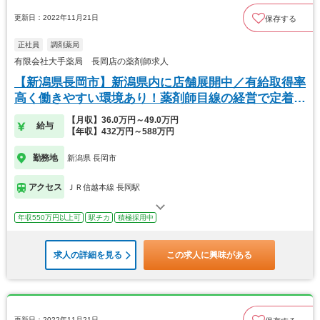
更新日：2022年11月21日
保存する
正社員
調剤薬局
有限会社大手薬局 長岡店の薬剤師求人
【新潟県長岡市】新潟県内に店舗展開中／有給取得率
高く働きやすい環境あり！薬剤師目線の経営で定着率
◎
【月収】36.0万円～49.0万円
給与
【年収】432万円～588万円
勤務地
新潟県 長岡市
アクセス
ＪＲ信越本線 長岡駅
年収550万円以上可
駅チカ
積極採用中
求人の詳細を見る
この求人に興味がある
更新日：2022年11月21日