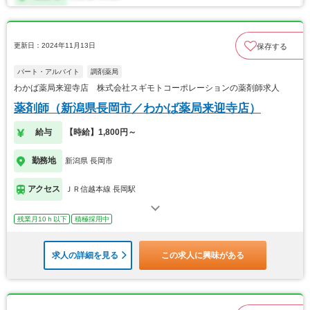
更新日：2024年11月13日
保存する
パート・アルバイト
調剤薬局
わかば薬局来迎寺店 株式会社スギモトコーポレーションの薬剤師求人
薬剤師（新潟県長岡市／わかば薬局来迎寺店）
給与
【時給】1,800円～
勤務地
新潟県 長岡市
アクセス
ＪＲ信越本線 長岡駅
残業月10ｈ以下
積極採用中
求人の詳細を見る
この求人に興味がある