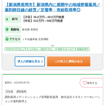
【新潟県長岡市】新潟県内に展開中の地域密着薬局／
薬剤師目線の経営／定着率・有給取得率◎
【月収】36.0万円～49.0万円程度
給与
【年収】432万円～588万円程度
勤務地
新潟県 長岡市
アクセス
ＪＲ信越本線 北長岡駅
年収550万円以上可
土日休み（相談可含む）
残業月10ｈ以下
積極採用中
求人の詳細を見る
この求人に興味がある
更新日：2025年5月7日
保存する
正社員
調剤薬局
調剤薬局メディスンショップ長岡駅前薬局 株式会社スギモトコーポレーシ
ョンの薬剤師求人