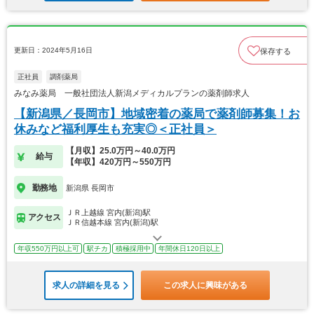
更新日：2024年5月16日
保存する
正社員
調剤薬局
みなみ薬局 一般社団法人新潟メディカルプランの薬剤師求人
【新潟県／長岡市】地域密着の薬局で薬剤師募集！お
休みなど福利厚生も充実◎＜正社員＞
【月収】25.0万円～40.0万円
給与
【年収】420万円～550万円
勤務地
新潟県 長岡市
ＪＲ上越線 宮内(新潟)駅
アクセス
ＪＲ信越本線 宮内(新潟)駅
年収550万円以上可
駅チカ
積極採用中
年間休日120日以上
求人の詳細を見る
この求人に興味がある