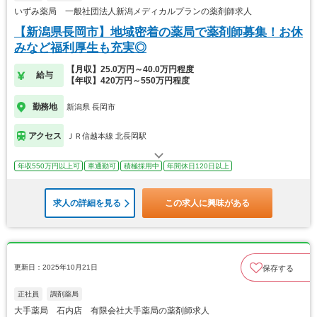
いずみ薬局 一般社団法人新潟メディカルプランの薬剤師求人
【新潟県長岡市】地域密着の薬局で薬剤師募集！お休
みなど福利厚生も充実◎
【月収】25.0万円～40.0万円程度
給与
【年収】420万円～550万円程度
勤務地
新潟県 長岡市
アクセス
ＪＲ信越本線 北長岡駅
年収550万円以上可
車通勤可
積極採用中
年間休日120日以上
求人の詳細を見る
この求人に興味がある
更新日：2025年10月21日
保存する
正社員
調剤薬局
大手薬局 石内店 有限会社大手薬局の薬剤師求人