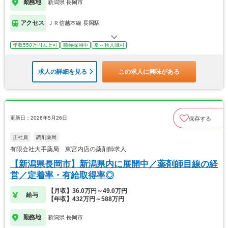
勤務地
新潟県 長岡市
アクセス
ＪＲ信越本線 長岡駅
年収550万円以上可
積極採用中
夏～秋入職可
求人の詳細を見る
この求人に興味がある
更新日：2026年5月26日
保存する
正社員
調剤薬局
有限会社大手薬局 東宮内店の薬剤師求人
【新潟県長岡市】新潟県内に展開中／薬剤師目線の経
営／定着率・有給取得率◎
【月収】36.0万円～49.0万円
給与
【年収】432万円～588万円
勤務地
新潟県 長岡市