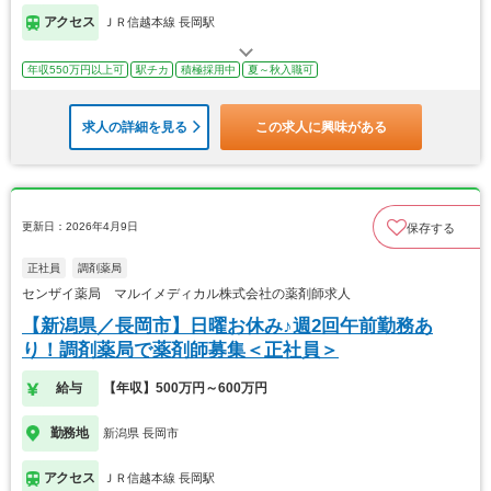
アクセス
ＪＲ信越本線 長岡駅
年収550万円以上可
駅チカ
積極採用中
夏～秋入職可
求人の詳細を見る
この求人に興味がある
更新日：2026年4月9日
保存する
正社員
調剤薬局
センザイ薬局 マルイメディカル株式会社の薬剤師求人
【新潟県／長岡市】日曜お休み♪週2回午前勤務あ
り！調剤薬局で薬剤師募集＜正社員＞
給与
【年収】500万円～600万円
勤務地
新潟県 長岡市
アクセス
ＪＲ信越本線 長岡駅