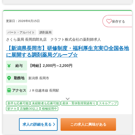
更新日：2026年6月15日
保存する
パート・アルバイト
調剤薬局
さくら薬局 長岡四郎丸店 クラフト株式会社の薬剤師求人
【新潟県長岡市】研修制度・福利厚生充実◎全国各地
に展開する調剤薬局グループ☆
給与
【時給】2,000円～2,200円
勤務地
新潟県 長岡市
アクセス
ＪＲ信越本線 長岡駅
新卒も応募可能
未経験者も応募可能
産休・育休取得実績有り
スキルアップ
駅チカ
店舗数30以上
積極採用中
求人の詳細を見る
この求人に興味がある