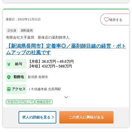
更新日：2022年11月21日
保存する
正社員
調剤薬局
有限会社大手薬局 新保店の薬剤師求人
【新潟県長岡市】定着率◎／薬剤師目線の経営・ボト
ムアップの社風です
【月収】36.0万円～49.0万円
給与
【年収】432万円～588万円
勤務地
新潟県 長岡市
アクセス
ＪＲ信越本線 北長岡駅
年収550万円以上可
積極採用中
求人の詳細を見る
この求人に興味がある