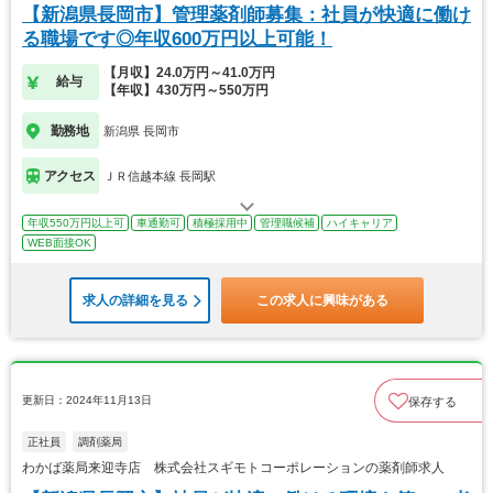
【新潟県長岡市】管理薬剤師募集：社員が快適に働け
る職場です◎年収600万円以上可能！
【月収】24.0万円～41.0万円
給与
【年収】430万円～550万円
勤務地
新潟県 長岡市
アクセス
ＪＲ信越本線 長岡駅
年収550万円以上可
車通勤可
積極採用中
管理職候補
ハイキャリア
WEB面接OK
求人の詳細を見る
この求人に興味がある
更新日：2024年11月13日
保存する
正社員
調剤薬局
わかば薬局来迎寺店 株式会社スギモトコーポレーションの薬剤師求人