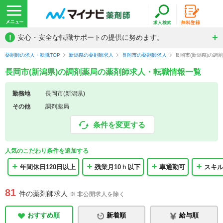
!
安心・安全な転職サポートの提供に努めます。
薬剤師の求人・転職TOP
新潟県の薬剤師求人
長岡市の薬剤師求人
長岡市(新潟県)の調
長岡市(新潟県)の調剤薬局の薬剤師求人・転職情報一覧
勤務地
長岡市(新潟県)
その他
調剤薬局
条件を変更する
人気のこだわり条件を追加する
年間休日120日以上
残業月10ｈ以下
車通勤可
スキ
81
件の薬剤師求人
※ 非公開求人を除く
おすすめ順
新着順
給与順