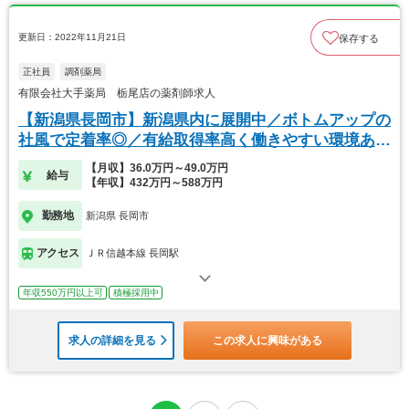
更新日：2022年11月21日
保存する
正社員
調剤薬局
有限会社大手薬局 栃尾店の薬剤師求人
【新潟県長岡市】新潟県内に展開中／ボトムアップの
社風で定着率◎／有給取得率高く働きやすい環境あ
り！
【月収】36.0万円～49.0万円
給与
【年収】432万円～588万円
勤務地
新潟県 長岡市
アクセス
ＪＲ信越本線 長岡駅
年収550万円以上可
積極採用中
求人の詳細を見る
この求人に興味がある