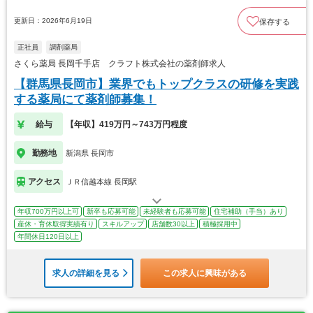
更新日：2026年6月19日
保存する
正社員
調剤薬局
さくら薬局 長岡千手店 クラフト株式会社の薬剤師求人
【群馬県長岡市】業界でもトップクラスの研修を実践
する薬局にて薬剤師募集！
給与
【年収】419万円～743万円程度
勤務地
新潟県 長岡市
アクセス
ＪＲ信越本線 長岡駅
年収700万円以上可
新卒も応募可能
未経験者も応募可能
住宅補助（手当）あり
産休・育休取得実績有り
スキルアップ
店舗数30以上
積極採用中
年間休日120日以上
求人の詳細を見る
この求人に興味がある