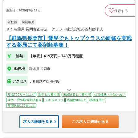
更新日：2026年6月19日
保存する
正社員
調剤薬局
さくら薬局 長岡古正寺店 クラフト株式会社の薬剤師求人
【群馬県長岡市】業界でもトップクラスの研修を実践
する薬局にて薬剤師募集！
給与
【年収】419万円～743万円程度
勤務地
新潟県 長岡市
アクセス
ＪＲ信越本線 長岡駅
年収700万円以上可
新卒も応募可能
未経験者も応募可能
住宅補助（手当）あり
産休・育休取得実績有り
スキルアップ
店舗数30以上
積極採用中
年間休日120日以上
求人の詳細を見る
この求人に興味がある