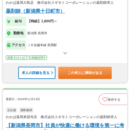
わかば薬局大島店 株式会社スギモトコーポレーションの薬剤師求人
薬剤師（新潟県十日町市）
給与
【時給】1,800円～
勤務地
新潟県 長岡市
アクセス
ＪＲ信越本線 長岡駅
残業月10ｈ以下
積極採用中
求人の詳細を見る
この求人に興味がある
更新日：2024年11月13日
保存する
正社員
調剤薬局
わかば薬局来迎寺店 株式会社スギモトコーポレーションの薬剤師求人
【新潟県長岡市】社員が快適に働ける環境を第一に考