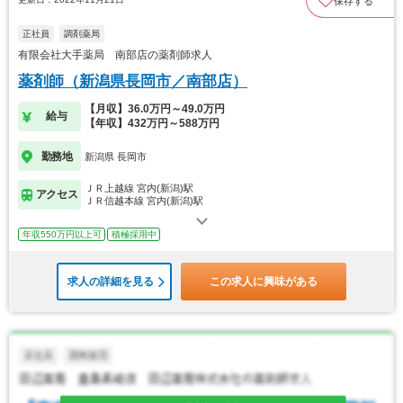
保存する
正社員
調剤薬局
有限会社大手薬局 南部店の薬剤師求人
薬剤師（新潟県長岡市／南部店）
【月収】36.0万円～49.0万円
給与
【年収】432万円～588万円
勤務地
新潟県 長岡市
ＪＲ上越線 宮内(新潟)駅
アクセス
ＪＲ信越本線 宮内(新潟)駅
年収550万円以上可
積極採用中
求人の詳細を見る
この求人に興味がある