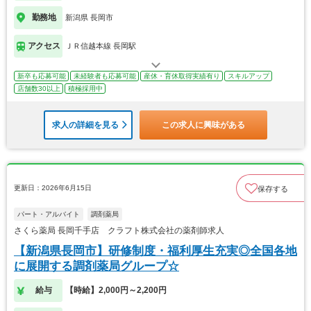
勤務地
新潟県 長岡市
アクセス
ＪＲ信越本線 長岡駅
新卒も応募可能
未経験者も応募可能
産休・育休取得実績有り
スキルアップ
店舗数30以上
積極採用中
求人の詳細を見る
この求人に興味がある
更新日：2026年6月15日
保存する
パート・アルバイト
調剤薬局
さくら薬局 長岡千手店 クラフト株式会社の薬剤師求人
【新潟県長岡市】研修制度・福利厚生充実◎全国各地
に展開する調剤薬局グループ☆
給与
【時給】2,000円～2,200円