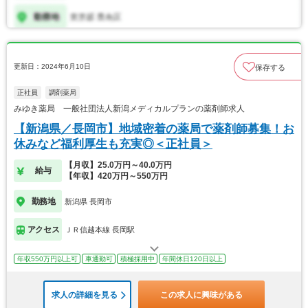
更新日：2024年6月10日
保存する
正社員
調剤薬局
みゆき薬局 一般社団法人新潟メディカルプランの薬剤師求人
【新潟県／長岡市】地域密着の薬局で薬剤師募集！お
休みなど福利厚生も充実◎＜正社員＞
【月収】25.0万円～40.0万円
給与
【年収】420万円～550万円
勤務地
新潟県 長岡市
アクセス
ＪＲ信越本線 長岡駅
年収550万円以上可
車通勤可
積極採用中
年間休日120日以上
求人の詳細を見る
この求人に興味がある