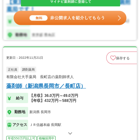
更新日：2022年11月21日
保存する
正社員
調剤薬局
有限会社大手薬局 長町店の薬剤師求人
薬剤師（新潟県長岡市／長町店）
【月収】36.0万円～49.0万円
給与
【年収】432万円～588万円
勤務地
新潟県 長岡市
アクセス
ＪＲ信越本線 長岡駅
年収550万円以上可
積極採用中