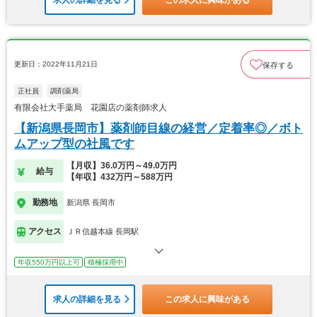
更新日：2022年11月21日
保存する
正社員
調剤薬局
有限会社大手薬局 花園店の薬剤師求人
【新潟県長岡市】薬剤師目線の経営／定着率◎／ボト
ムアップ型の社風です
【月収】36.0万円～49.0万円
給与
【年収】432万円～588万円
勤務地
新潟県 長岡市
アクセス
ＪＲ信越本線 長岡駅
年収550万円以上可
積極採用中
求人の詳細を見る
この求人に興味がある