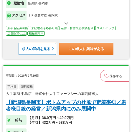
勤務地
新潟県 長岡市
アクセス
ＪＲ信越本線 長岡駅
新卒も応募可能
未経験者も応募可能
産休・育休取得実績有り
スキルアップ
店舗数30以上
積極採用中
求人の詳細を見る
この求人に興味がある
更新日：2026年5月26日
保存する
正社員
調剤薬局
大手薬局 中島店 株式会社大手ファーマシーの薬剤師求人
【新潟県長岡市】ボトムアップの社風で定着率◎／患
者様目線の経営／新潟県内にのみ展開中
【月収】36.0万円～49.0万円
給与
【年収】432万円～588万円