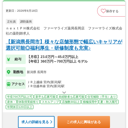
更新日：2026年6月18日
保存する
正社員
調剤薬局
ｎｅｘｔＰＨ株式会社 ファーマライズ薬局長岡店 ファーマライズ株式会
社の薬剤師求人
【新潟県長岡市】様々な店舗形態で幅広いキャリアが
選択可能◎福利厚生・研修制度も充実♪
【月収】23.0万円～45.0万円以上
給与
【年収】360万円～700万円以上 モデル
勤務地
新潟県 長岡市
ＪＲ上越線 宮内(新潟)駅
アクセス
ＪＲ信越本線 宮内(新潟)駅
年収700万円以上可
新卒も応募可能
未経験者も応募可能
住宅補助（手当）あり
産休・育休取得実績有り
スキルアップ
店舗数30以上
積極採用中
夏～秋入職可
年間休日120日以上
求人の詳細を見る
この求人に興味がある