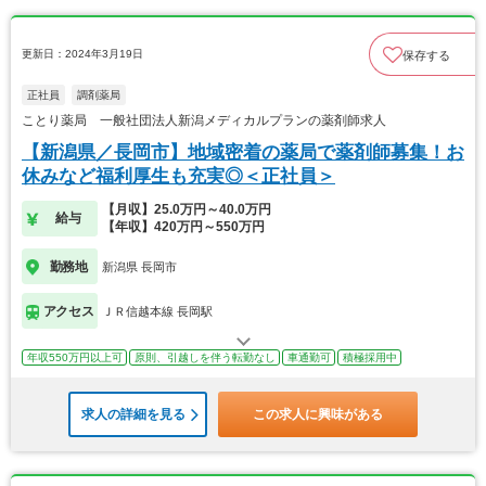
更新日：2024年3月19日
保存する
正社員
調剤薬局
ことり薬局 一般社団法人新潟メディカルプランの薬剤師求人
【新潟県／長岡市】地域密着の薬局で薬剤師募集！お
休みなど福利厚生も充実◎＜正社員＞
【月収】25.0万円～40.0万円
給与
【年収】420万円～550万円
勤務地
新潟県 長岡市
アクセス
ＪＲ信越本線 長岡駅
年収550万円以上可
原則、引越しを伴う転勤なし
車通勤可
積極採用中
求人の詳細を見る
この求人に興味がある