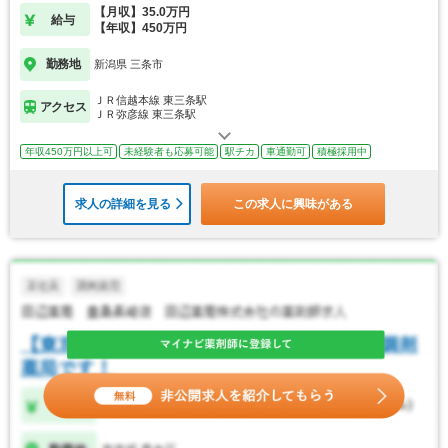
【月収】35.0万円
給与
【年収】450万円
勤務地
新潟県 三条市
ＪＲ信越本線 東三条駅
アクセス
ＪＲ弥彦線 東三条駅
年収450万円以上可
未経験者も応募可能
駅チカ
車通勤可
積極採用中
求人の詳細を見る
この求人に興味がある