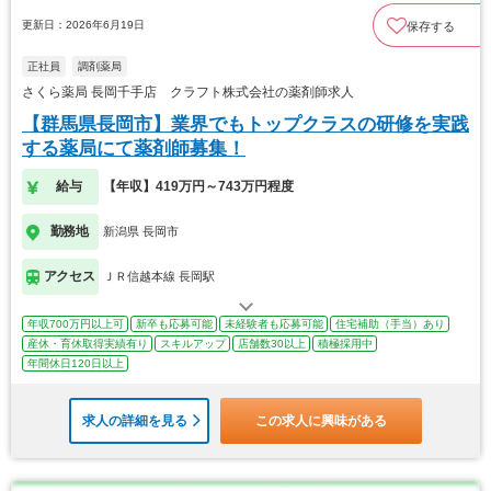
更新日：2026年6月19日
保存する
正社員
調剤薬局
さくら薬局 長岡千手店 クラフト株式会社の薬剤師求人
【群馬県長岡市】業界でもトップクラスの研修を実践
する薬局にて薬剤師募集！
給与
【年収】419万円～743万円程度
勤務地
新潟県 長岡市
アクセス
ＪＲ信越本線 長岡駅
年収700万円以上可
新卒も応募可能
未経験者も応募可能
住宅補助（手当）あり
産休・育休取得実績有り
スキルアップ
店舗数30以上
積極採用中
年間休日120日以上
求人の詳細を見る
この求人に興味がある