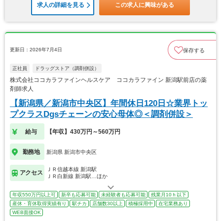
求人の詳細を見る
この求人に興味がある
更新日：2026年7月4日
保存する
正社員
ドラッグストア（調剤併設）
株式会社ココカラファインヘルスケア ココカラファイン 新潟駅前店の薬
剤師求人
【新潟県／新潟市中央区】年間休日120日☆業界トッ
プクラスDgsチェーンの安心母体◎＜調剤併設＞
給与
【年収】430万円～560万円
勤務地
新潟県 新潟市中央区
ＪＲ信越本線 新潟駅
アクセス
ＪＲ白新線 新潟駅…ほか
年収550万円以上可
新卒も応募可能
未経験者も応募可能
残業月10ｈ以下
産休・育休取得実績有り
駅チカ
店舗数30以上
積極採用中
在宅業務あり
WEB面接OK