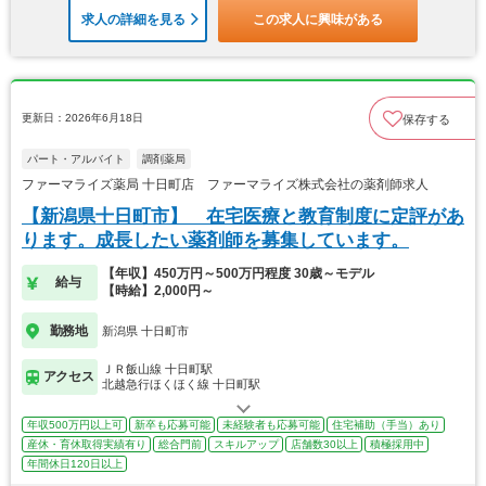
求人の詳細を見る
この求人に興味がある
更新日：2026年6月18日
保存する
パート・アルバイト
調剤薬局
ファーマライズ薬局 十日町店 ファーマライズ株式会社の薬剤師求人
【新潟県十日町市】 在宅医療と教育制度に定評があ
ります。成長したい薬剤師を募集しています。
【年収】450万円～500万円程度 30歳～モデル
給与
【時給】2,000円～
勤務地
新潟県 十日町市
ＪＲ飯山線 十日町駅
アクセス
北越急行ほくほく線 十日町駅
年収500万円以上可
新卒も応募可能
未経験者も応募可能
住宅補助（手当）あり
産休・育休取得実績有り
総合門前
スキルアップ
店舗数30以上
積極採用中
年間休日120日以上