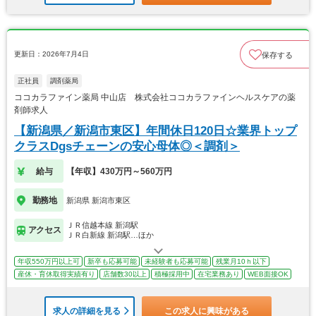
更新日：2026年7月4日
保存する
正社員
調剤薬局
ココカラファイン薬局 中山店 株式会社ココカラファインヘルスケアの薬
剤師求人
【新潟県／新潟市東区】年間休日120日☆業界トップ
クラスDgsチェーンの安心母体◎＜調剤＞
給与
【年収】430万円～560万円
勤務地
新潟県 新潟市東区
ＪＲ信越本線 新潟駅
アクセス
ＪＲ白新線 新潟駅…ほか
年収550万円以上可
新卒も応募可能
未経験者も応募可能
残業月10ｈ以下
産休・育休取得実績有り
店舗数30以上
積極採用中
在宅業務あり
WEB面接OK
求人の詳細を見る
この求人に興味がある