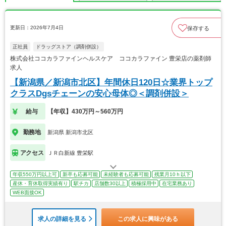
更新日：2026年7月4日
保存する
正社員
ドラッグストア（調剤併設）
株式会社ココカラファインヘルスケア ココカラファイン 豊栄店の薬剤師
求人
【新潟県／新潟市北区】年間休日120日☆業界トップ
クラスDgsチェーンの安心母体◎＜調剤併設＞
給与
【年収】430万円～560万円
勤務地
新潟県 新潟市北区
アクセス
ＪＲ白新線 豊栄駅
年収550万円以上可
新卒も応募可能
未経験者も応募可能
残業月10ｈ以下
産休・育休取得実績有り
駅チカ
店舗数30以上
積極採用中
在宅業務あり
WEB面接OK
求人の詳細を見る
この求人に興味がある