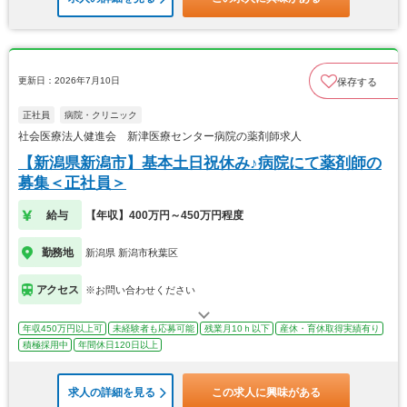
更新日：2026年7月10日
保存する
正社員
病院・クリニック
社会医療法人健進会 新津医療センター病院の薬剤師求人
【新潟県新潟市】基本土日祝休み♪病院にて薬剤師の
募集＜正社員＞
給与
【年収】400万円～450万円程度
勤務地
新潟県 新潟市秋葉区
アクセス
※お問い合わせください
年収450万円以上可
未経験者も応募可能
残業月10ｈ以下
産休・育休取得実績有り
積極採用中
年間休日120日以上
求人の詳細を見る
この求人に興味がある