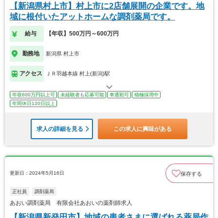
【新潟県村上市】村上市に2店舗展開の企業です。地
域に根付いたアットホームな調剤薬局です。
給与
【年収】500万円～600万円
勤務地
新潟県 村上市
アクセス
ＪＲ羽越本線 村上(新潟)駅
年収600万円以上可
未経験者も応募可能
車通勤可
積極採用中
年間休日120日以上
求人の詳細を見る
この求人に興味がある
更新日：2024年5月16日
保存する
正社員
調剤薬局
あおい調剤薬局 有限会社あおいの薬剤師求人
【新潟県新発田市】地域の患者さまに選ばれる薬局作