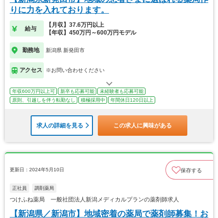
りに力を入れております。
【月収】37.6万円以上
給与
【年収】450万円～600万円モデル
勤務地
新潟県 新発田市
アクセス
※お問い合わせください
年収600万円以上可
新卒も応募可能
未経験者も応募可能
原則、引越しを伴う転勤なし
積極採用中
年間休日120日以上
求人の詳細を見る
この求人に興味がある
更新日：2024年5月10日
保存する
正社員
調剤薬局
つけふね薬局 一般社団法人新潟メディカルプランの薬剤師求人
【新潟県／新潟市】地域密着の薬局で薬剤師募集！お