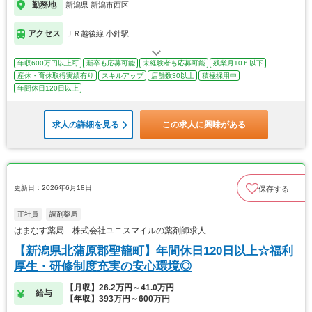
勤務地
新潟県 新潟市西区
アクセス
ＪＲ越後線 小針駅
年収600万円以上可
新卒も応募可能
未経験者も応募可能
残業月10ｈ以下
産休・育休取得実績有り
スキルアップ
店舗数30以上
積極採用中
年間休日120日以上
求人の詳細を見る
この求人に興味がある
更新日：2026年6月18日
保存する
正社員
調剤薬局
はまなす薬局 株式会社ユニスマイルの薬剤師求人
【新潟県北蒲原郡聖籠町】年間休日120日以上☆福利
厚生・研修制度充実の安心環境◎
【月収】26.2万円～41.0万円
給与
【年収】393万円～600万円