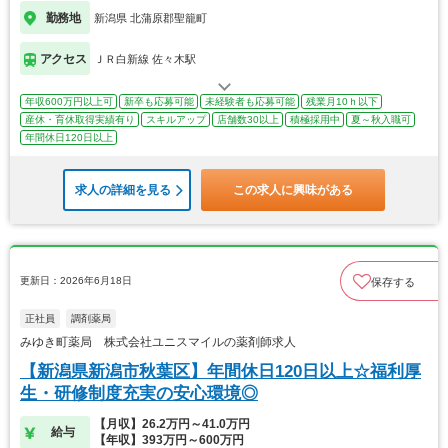
勤務地
新潟県 北蒲原郡聖籠町
アクセス
ＪＲ白新線 佐々木駅
年収600万円以上可
新卒も応募可能
未経験者も応募可能
残業月10ｈ以下
産休・育休取得実績有り
スキルアップ
店舗数30以上
積極採用中
夏～秋入職可
年間休日120日以上
求人の詳細を見る
この求人に興味がある
更新日：2026年6月18日
保存する
正社員
調剤薬局
みゆき町薬局 株式会社ユニスマイルの薬剤師求人
【新潟県新潟市秋葉区】年間休日120日以上☆福利厚
生・研修制度充実の安心環境◎
【月収】26.2万円～41.0万円
給与
【年収】393万円～600万円