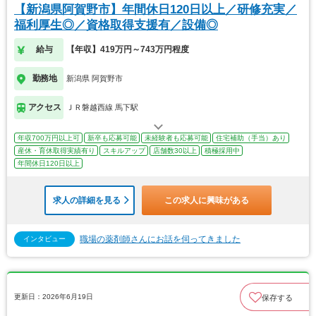
【新潟県阿賀野市】年間休日120日以上／研修充実／
福利厚生◎／資格取得支援有／設備◎
給与
【年収】419万円～743万円程度
勤務地
新潟県 阿賀野市
アクセス
ＪＲ磐越西線 馬下駅
年収700万円以上可
新卒も応募可能
未経験者も応募可能
住宅補助（手当）あり
産休・育休取得実績有り
スキルアップ
店舗数30以上
積極採用中
年間休日120日以上
求人の詳細を見る
この求人に興味がある
職場の薬剤師さんにお話を伺ってきました
インタビュー
更新日：2026年6月19日
保存する