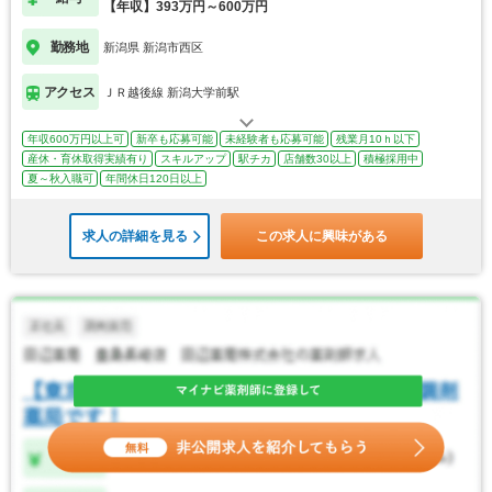
【年収】393万円～600万円
勤務地
新潟県 新潟市西区
アクセス
ＪＲ越後線 新潟大学前駅
年収600万円以上可
新卒も応募可能
未経験者も応募可能
残業月10ｈ以下
産休・育休取得実績有り
スキルアップ
駅チカ
店舗数30以上
積極採用中
夏～秋入職可
年間休日120日以上
求人の詳細を見る
この求人に興味がある