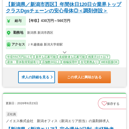
【新潟県／新潟市西区】年間休日120日☆業界トップ
クラスDgsチェーンの安心母体◎＜調剤併設＞
給与
【年収】430万円～560万円
勤務地
新潟県 新潟市西区
アクセス
ＪＲ越後線 新潟大学前駅
年収550万円以上可
新卒も応募可能
未経験者も応募可能
残業月10ｈ以下
産休・育休取得実績有り
店舗数30以上
積極採用中
在宅業務あり
WEB面接OK
求人の詳細を見る
この求人に興味がある
更新日：2026年6月23日
保存する
正社員
ノイエス株式会社 新潟オフィス（新潟エリア担当）の薬剤師求人