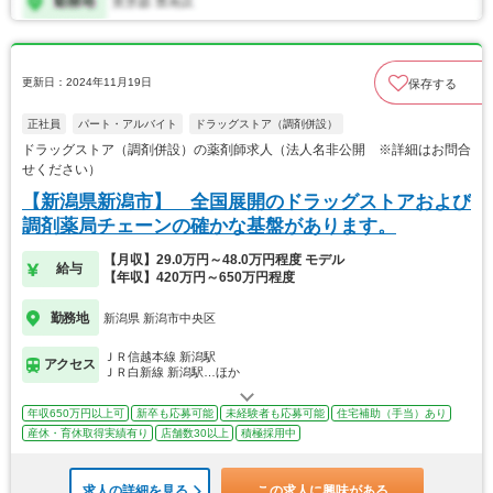
更新日：2024年11月19日
保存する
正社員
パート・アルバイト
ドラッグストア（調剤併設）
ドラッグストア（調剤併設）の薬剤師求人（法人名非公開 ※詳細はお問合
せください）
【新潟県新潟市】 全国展開のドラッグストアおよび
調剤薬局チェーンの確かな基盤があります。
【月収】29.0万円～48.0万円程度 モデル
給与
【年収】420万円～650万円程度
勤務地
新潟県 新潟市中央区
ＪＲ信越本線 新潟駅
アクセス
ＪＲ白新線 新潟駅…ほか
年収650万円以上可
新卒も応募可能
未経験者も応募可能
住宅補助（手当）あり
産休・育休取得実績有り
店舗数30以上
積極採用中
求人の詳細を見る
この求人に興味がある