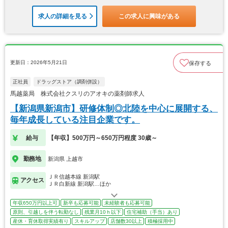
求人の詳細を見る
この求人に興味がある
更新日：2026年5月21日
保存する
正社員
ドラッグストア（調剤併設）
馬越薬局 株式会社クスリのアオキの薬剤師求人
【新潟県新潟市】研修体制◎北陸を中心に展開する、
毎年成長している注目企業です。
給与
【年収】500万円～650万円程度 30歳～
勤務地
新潟県 上越市
ＪＲ信越本線 新潟駅
アクセス
ＪＲ白新線 新潟駅…ほか
年収650万円以上可
新卒も応募可能
未経験者も応募可能
原則、引越しを伴う転勤なし
残業月10ｈ以下
住宅補助（手当）あり
産休・育休取得実績有り
スキルアップ
店舗数30以上
積極採用中