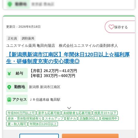
更新日：2026年6月18日
保存する
正社員
調剤薬局
ユニスマイル薬局 亀田向陽店 株式会社ユニスマイルの薬剤師求人
【新潟県新潟市江南区】年間休日120日以上☆福利厚
生・研修制度充実の安心環境◎
【月収】26.2万円～41.0万円
給与
【年収】393万円～600万円
勤務地
新潟県 新潟市江南区
アクセス
ＪＲ信越本線 亀田駅
年収600万円以上可
新卒も応募可能
未経験者も応募可能
残業月10ｈ以下
産休・育休取得実績有り
スキルアップ
駅チカ
店舗数30以上
積極採用中
夏～秋入職可
年間休日120日以上