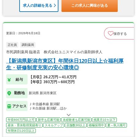
求人の詳細を見る
この求人に興味がある
更新日：2026年6月18日
保存する
正社員
調剤薬局
市民調剤薬局 臨港店 株式会社ユニスマイルの薬剤師求人
【新潟県新潟市東区】年間休日120日以上☆福利厚
生・研修制度充実の安心環境◎
【月収】26.2万円～41.0万円
給与
【年収】393万円～600万円
勤務地
新潟県 新潟市東区
ＪＲ信越本線 新潟駅
アクセス
ＪＲ白新線 新潟駅…ほか
年収600万円以上可
新卒も応募可能
未経験者も応募可能
残業月10ｈ以下
産休・育休取得実績有り
スキルアップ
店舗数30以上
積極採用中
夏～秋入職可
年間休日120日以上