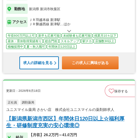
勤務地
新潟県 新潟市秋葉区
ＪＲ羽越本線 新津駅
アクセス
ＪＲ磐越西線 新津駅…ほか
年収600万円以上可
新卒も応募可能
未経験者も応募可能
残業月10ｈ以下
産休・育休取得実績有り
総合門前
スキルアップ
駅チカ
店舗数30以上
積極採用中
夏～秋入職可
年間休日120日以上
求人の詳細を見る
この求人に興味がある
更新日：2026年6月18日
保存する
正社員
調剤薬局
ユニスマイル薬局 さかい店 株式会社ユニスマイルの薬剤師求人
【新潟県新潟市西区】年間休日120日以上☆福利厚
生・研修制度充実の安心環境◎
【月収】26.2万円～41.0万円
給与