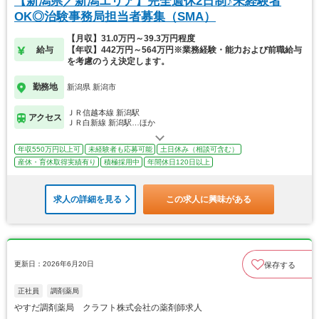
【新潟県／新潟エリア】完全週休2日制♪未経験者
OK◎治験事務局担当者募集（SMA）
【月収】31.0万円～39.3万円程度
給与
【年収】442万円～564万円※業務経験・能力および前職給与
を考慮のうえ決定します。
勤務地
新潟県 新潟市
ＪＲ信越本線 新潟駅
アクセス
ＪＲ白新線 新潟駅…ほか
年収550万円以上可
未経験者も応募可能
土日休み（相談可含む）
産休・育休取得実績有り
積極採用中
年間休日120日以上
求人の詳細を見る
この求人に興味がある
更新日：2026年6月20日
保存する
正社員
調剤薬局
やすだ調剤薬局 クラフト株式会社の薬剤師求人