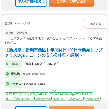
求人の詳細を見る
この求人に興味がある
更新日：2026年7月4日
保存する
正社員
調剤薬局
ココカラファイン薬局 寺地店 株式会社ココカラファインヘルスケアの薬
剤師求人
【新潟県／新潟市西区】年間休日120日☆業界トップ
クラスDgsチェーンの安心母体◎＜調剤＞
給与
【年収】430万円～560万円
勤務地
新潟県 新潟市西区
アクセス
ＪＲ越後線 小針駅
年収550万円以上可
新卒も応募可能
未経験者も応募可能
残業月10ｈ以下
産休・育休取得実績有り
店舗数30以上
積極採用中
在宅業務あり
WEB面接OK