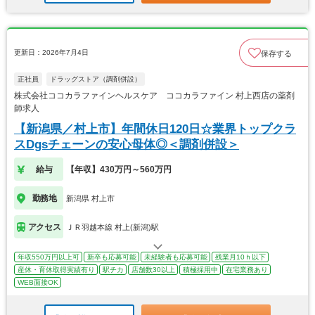
更新日：2026年7月4日
保存する
正社員
ドラッグストア（調剤併設）
株式会社ココカラファインヘルスケア ココカラファイン 村上西店の薬剤
師求人
【新潟県／村上市】年間休日120日☆業界トップクラ
スDgsチェーンの安心母体◎＜調剤併設＞
給与
【年収】430万円～560万円
勤務地
新潟県 村上市
アクセス
ＪＲ羽越本線 村上(新潟)駅
年収550万円以上可
新卒も応募可能
未経験者も応募可能
残業月10ｈ以下
産休・育休取得実績有り
駅チカ
店舗数30以上
積極採用中
在宅業務あり
WEB面接OK