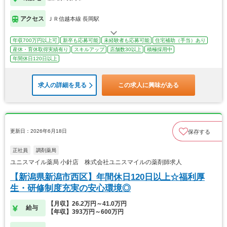
アクセス
ＪＲ信越本線 長岡駅
年収700万円以上可
新卒も応募可能
未経験者も応募可能
住宅補助（手当）あり
産休・育休取得実績有り
スキルアップ
店舗数30以上
積極採用中
年間休日120日以上
求人の詳細を見る
この求人に興味がある
更新日：2026年6月18日
保存する
正社員
調剤薬局
ユニスマイル薬局 小針店 株式会社ユニスマイルの薬剤師求人
【新潟県新潟市西区】年間休日120日以上☆福利厚
生・研修制度充実の安心環境◎
【月収】26.2万円～41.0万円
給与
【年収】393万円～600万円