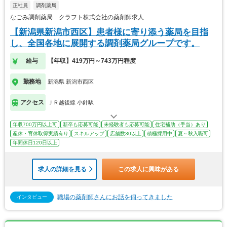
正社員
調剤薬局
なごみ調剤薬局 クラフト株式会社の薬剤師求人
【新潟県新潟市西区】患者様に寄り添う薬局を目指
し、全国各地に展開する調剤薬局グループです。
給与
【年収】419万円～743万円程度
勤務地
新潟県 新潟市西区
アクセス
ＪＲ越後線 小針駅
年収700万円以上可
新卒も応募可能
未経験者も応募可能
住宅補助（手当）あり
産休・育休取得実績有り
スキルアップ
店舗数30以上
積極採用中
夏～秋入職可
年間休日120日以上
求人の詳細を見る
この求人に興味がある
職場の薬剤師さんにお話を伺ってきました
インタビュー