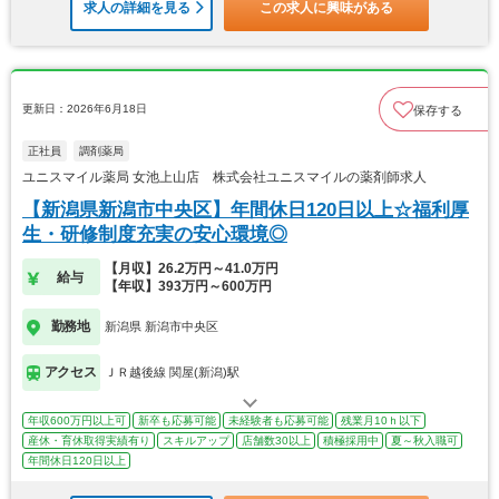
求人の詳細を見る
この求人に興味がある
更新日：2026年6月18日
保存する
正社員
調剤薬局
ユニスマイル薬局 女池上山店 株式会社ユニスマイルの薬剤師求人
【新潟県新潟市中央区】年間休日120日以上☆福利厚
生・研修制度充実の安心環境◎
【月収】26.2万円～41.0万円
給与
【年収】393万円～600万円
勤務地
新潟県 新潟市中央区
アクセス
ＪＲ越後線 関屋(新潟)駅
年収600万円以上可
新卒も応募可能
未経験者も応募可能
残業月10ｈ以下
産休・育休取得実績有り
スキルアップ
店舗数30以上
積極採用中
夏～秋入職可
年間休日120日以上