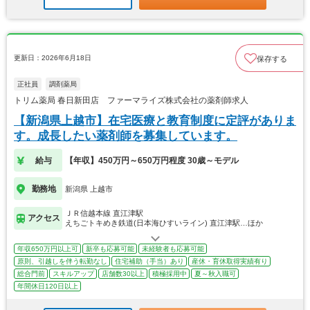
更新日：2026年6月18日
保存する
正社員
調剤薬局
トリム薬局 春日新田店 ファーマライズ株式会社の薬剤師求人
【新潟県上越市】在宅医療と教育制度に定評がありま
す。成長したい薬剤師を募集しています。
給与
【年収】450万円～650万円程度 30歳～モデル
勤務地
新潟県 上越市
ＪＲ信越本線 直江津駅
アクセス
えちごトキめき鉄道(日本海ひすいライン) 直江津駅…ほか
年収650万円以上可
新卒も応募可能
未経験者も応募可能
原則、引越しを伴う転勤なし
住宅補助（手当）あり
産休・育休取得実績有り
総合門前
スキルアップ
店舗数30以上
積極採用中
夏～秋入職可
年間休日120日以上