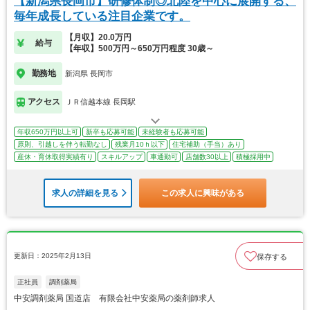
【新潟県長岡市】研修体制◎北陸を中心に展開する、
毎年成長している注目企業です。
【月収】20.0万円
給与
【年収】500万円～650万円程度 30歳～
勤務地
新潟県 長岡市
アクセス
ＪＲ信越本線 長岡駅
年収650万円以上可
新卒も応募可能
未経験者も応募可能
原則、引越しを伴う転勤なし
残業月10ｈ以下
住宅補助（手当）あり
産休・育休取得実績有り
スキルアップ
車通勤可
店舗数30以上
積極採用中
求人の詳細を見る
この求人に興味がある
更新日：2025年2月13日
保存する
正社員
調剤薬局
中安調剤薬局 国道店 有限会社中安薬局の薬剤師求人