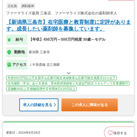
正社員
調剤薬局
ファーマライズ薬局 三条店 ファーマライズ株式会社の薬剤師求人
【新潟県三条市】在宅医療と教育制度に定評がありま
す。成長したい薬剤師を募集しています。
給与
【年収】450万円～500万円程度 30歳～モデル
勤務地
新潟県 三条市
アクセス
ＪＲ弥彦線 北三条駅
年収500万円以上可
新卒も応募可能
未経験者も応募可能
残業月10ｈ以下
住宅補助（手当）あり
産休・育休取得実績有り
総合門前
スキルアップ
車通勤可
店舗数30以上
積極採用中
年間休日120日以上
求人の詳細を見る
この求人に興味がある
更新日：2024年8月26日
保存する