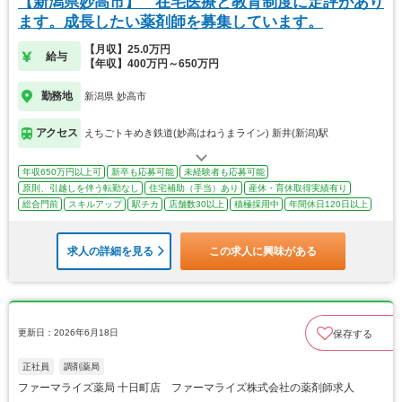
【新潟県妙高市】 在宅医療と教育制度に定評があり
ます。成長したい薬剤師を募集しています。
【月収】25.0万円
給与
【年収】400万円～650万円
勤務地
新潟県 妙高市
アクセス
えちごトキめき鉄道(妙高はねうまライン) 新井(新潟)駅
年収650万円以上可
新卒も応募可能
未経験者も応募可能
原則、引越しを伴う転勤なし
住宅補助（手当）あり
産休・育休取得実績有り
総合門前
スキルアップ
駅チカ
店舗数30以上
積極採用中
年間休日120日以上
求人の詳細を見る
この求人に興味がある
更新日：2026年6月18日
保存する
正社員
調剤薬局
ファーマライズ薬局 十日町店 ファーマライズ株式会社の薬剤師求人