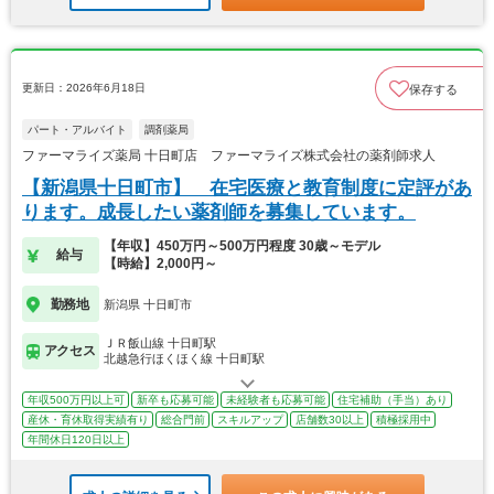
更新日：2026年6月18日
保存する
パート・アルバイト
調剤薬局
ファーマライズ薬局 十日町店 ファーマライズ株式会社の薬剤師求人
【新潟県十日町市】 在宅医療と教育制度に定評があ
ります。成長したい薬剤師を募集しています。
【年収】450万円～500万円程度 30歳～モデル
給与
【時給】2,000円～
勤務地
新潟県 十日町市
ＪＲ飯山線 十日町駅
アクセス
北越急行ほくほく線 十日町駅
年収500万円以上可
新卒も応募可能
未経験者も応募可能
住宅補助（手当）あり
産休・育休取得実績有り
総合門前
スキルアップ
店舗数30以上
積極採用中
年間休日120日以上