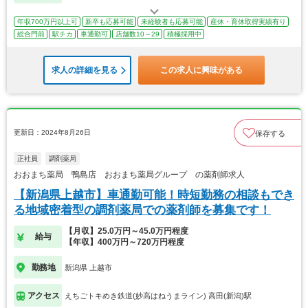
年収700万円以上可
新卒も応募可能
未経験者も応募可能
産休・育休取得実績有り
総合門前
駅チカ
車通勤可
店舗数10～29
積極採用中
求人の詳細を見る
この求人に興味がある
更新日：2024年8月26日
保存する
正社員
調剤薬局
おおまち薬局 鴨島店 おおまち薬局グループ の薬剤師求人
【新潟県上越市】車通勤可能！時短勤務の相談もでき
る地域密着型の調剤薬局での薬剤師を募集です！
【月収】25.0万円～45.0万円程度
給与
【年収】400万円～720万円程度
勤務地
新潟県 上越市
アクセス
えちごトキめき鉄道(妙高はねうまライン) 高田(新潟)駅