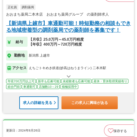
正社員
調剤薬局
おおまち薬局二本木店 おおまち薬局グループ の薬剤師求人
【新潟県上越市】車通勤可能！時短勤務の相談もでき
る地域密着型の調剤薬局での薬剤師を募集です！
【月収】25.0万円～45.0万円程度
給与
【年収】400万円～720万円程度
勤務地
新潟県 上越市
アクセス
えちごトキめき鉄道(妙高はねうまライン) 二本木駅
年収700万円以上可
新卒も応募可能
未経験者も応募可能
産休・育休取得実績有り
総合門前
車通勤可
店舗数10～29
積極採用中
求人の詳細を見る
この求人に興味がある
更新日：2024年8月26日
保存する