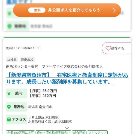
更新日：2026年6月18日
保存する
正社員
調剤薬局
南魚沼センター薬局 ファーマライズ株式会社の薬剤師求人
【新潟県南魚沼市】 在宅医療と教育制度に定評があ
ります。成長したい薬剤師を募集しています。
【月収】35.0万円
給与
【年収】450万円
勤務地
新潟県 南魚沼市
ＪＲ上越線 六日町駅
アクセス
北越急行ほくほく線 六日町駅
年収450万円以上可
産休・育休取得実績有り
総合門前
スキルアップ