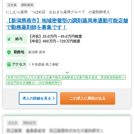
正社員
調剤薬局
にしむら薬局 つばめ店 おおまち薬局グループ の薬剤師求人
【新潟県燕市】地域密着型の調剤薬局車通勤可能店舗
で勤務薬剤師を募集です！
【月収】25.0万円～45.0万円程度
給与
【年収】400万円～720万円程度
勤務地
新潟県 燕市
アクセス
ＪＲ弥彦線 燕三条駅
年収700万円以上可
新卒も応募可能
未経験者も応募可能
産休・育休取得実績有り
総合門前
店舗数10～29
積極採用中
求人の詳細を見る
この求人に興味がある