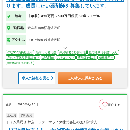
ります。成長したい薬剤師を募集しています。
給与
【年収】450万円～500万円程度 30歳～モデル
勤務地
新潟県 南魚沼郡湯沢町
アクセス
ＪＲ上越線 越後湯沢駅
年収500万円以上可
新卒も応募可能
未経験者も応募可能
住宅補助（手当）あり
産休・育休取得実績有り
総合門前
スキルアップ
店舗数30以上
積極採用中
年間休日120日以上
求人の詳細を見る
この求人に興味がある
更新日：2026年6月18日
保存する
正社員
調剤薬局
トリム薬局 新井店 ファーマライズ株式会社の薬剤師求人