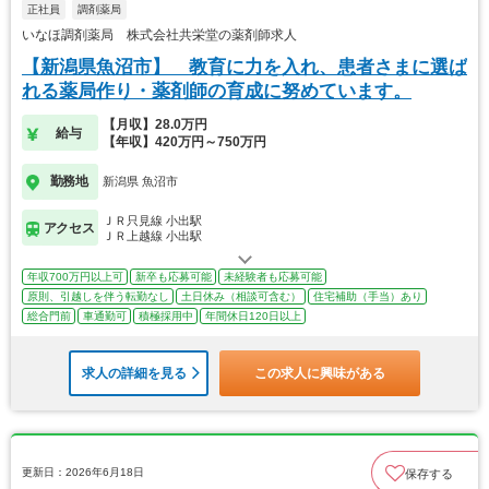
正社員
調剤薬局
いなほ調剤薬局 株式会社共栄堂の薬剤師求人
【新潟県魚沼市】 教育に力を入れ、患者さまに選ば
れる薬局作り・薬剤師の育成に努めています。
【月収】28.0万円
給与
【年収】420万円～750万円
勤務地
新潟県 魚沼市
ＪＲ只見線 小出駅
アクセス
ＪＲ上越線 小出駅
年収700万円以上可
新卒も応募可能
未経験者も応募可能
原則、引越しを伴う転勤なし
土日休み（相談可含む）
住宅補助（手当）あり
総合門前
車通勤可
積極採用中
年間休日120日以上
求人の詳細を見る
この求人に興味がある
更新日：2026年6月18日
保存する