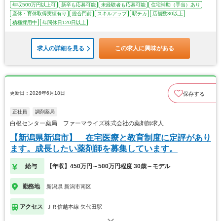
年収500万円以上可
新卒も応募可能
未経験者も応募可能
住宅補助（手当）あり
産休・育休取得実績有り
総合門前
スキルアップ
駅チカ
店舗数30以上
積極採用中
年間休日120日以上
求人の詳細を見る
この求人に興味がある
更新日：2026年6月18日
保存する
正社員
調剤薬局
白根センター薬局 ファーマライズ株式会社の薬剤師求人
【新潟県新潟市】 在宅医療と教育制度に定評があり
ます。成長したい薬剤師を募集しています。
給与
【年収】450万円～500万円程度 30歳～モデル
勤務地
新潟県 新潟市南区
アクセス
ＪＲ信越本線 矢代田駅