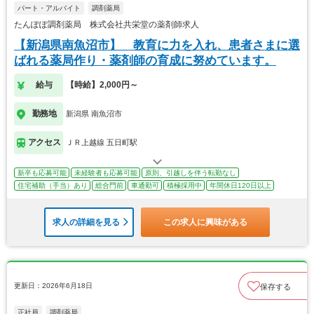
パート・アルバイト
調剤薬局
たんぽぽ調剤薬局 株式会社共栄堂の薬剤師求人
【新潟県南魚沼市】 教育に力を入れ、患者さまに選
ばれる薬局作り・薬剤師の育成に努めています。
給与
【時給】2,000円～
勤務地
新潟県 南魚沼市
アクセス
ＪＲ上越線 五日町駅
新卒も応募可能
未経験者も応募可能
原則、引越しを伴う転勤なし
住宅補助（手当）あり
総合門前
車通勤可
積極採用中
年間休日120日以上
求人の詳細を見る
この求人に興味がある
更新日：2026年6月18日
保存する
正社員
調剤薬局