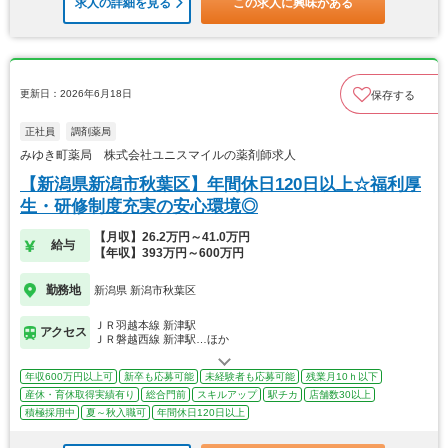
求人の詳細を見る
この求人に興味がある
更新日：2026年6月18日
保存する
正社員
調剤薬局
みゆき町薬局 株式会社ユニスマイルの薬剤師求人
【新潟県新潟市秋葉区】年間休日120日以上☆福利厚
生・研修制度充実の安心環境◎
【月収】26.2万円～41.0万円
給与
【年収】393万円～600万円
勤務地
新潟県 新潟市秋葉区
ＪＲ羽越本線 新津駅
アクセス
ＪＲ磐越西線 新津駅…ほか
年収600万円以上可
新卒も応募可能
未経験者も応募可能
残業月10ｈ以下
産休・育休取得実績有り
総合門前
スキルアップ
駅チカ
店舗数30以上
積極採用中
夏～秋入職可
年間休日120日以上