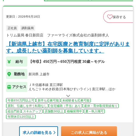
更新日：2026年6月18日
保存する
正社員
調剤薬局
トリム薬局 春日新田店 ファーマライズ株式会社の薬剤師求人
【新潟県上越市】在宅医療と教育制度に定評がありま
す。成長したい薬剤師を募集しています。
給与
【年収】450万円～650万円程度 30歳～モデル
勤務地
新潟県 上越市
ＪＲ信越本線 直江津駅
アクセス
えちごトキめき鉄道(日本海ひすいライン) 直江津駅…ほか
年収650万円以上可
新卒も応募可能
未経験者も応募可能
原則、引越しを伴う転勤なし
住宅補助（手当）あり
産休・育休取得実績有り
総合門前
スキルアップ
店舗数30以上
積極採用中
夏～秋入職可
年間休日120日以上
求人の詳細を見る
この求人に興味がある