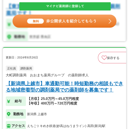
更新日：2024年8月26日
保存する
正社員
調剤薬局
大町調剤薬局 おおまち薬局グループ の薬剤師求人
【新潟県上越市】車通勤可能！時短勤務の相談もでき
る地域密着型の調剤薬局での薬剤師を募集です！
【月収】25.0万円～45.0万円程度
給与
【年収】400万円～720万円程度
勤務地
新潟県 上越市
アクセス
えちごトキめき鉄道(妙高はねうまライン) 高田(新潟)駅