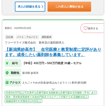
求人の詳細を見る
この求人に興味がある
更新日：2026年6月18日
保存する
正社員
パート・アルバイト
調剤薬局
ファーマライズ株式会社 新井店の薬剤師求人
【新潟県妙高市】 在宅医療と教育制度に定評があり
ます。成長したい薬剤師を募集しています。
給与
【年収】450万円～500万円程度 30歳～モデル
勤務地
新潟県 妙高市
アクセス
えちごトキめき鉄道(妙高はねうまライン) 新井(新潟)駅
年収500万円以上可
新卒も応募可能
未経験者も応募可能
住宅補助（手当）あり
産休・育休取得実績有り
総合門前
スキルアップ
駅チカ
店舗数30以上
積極採用中
年間休日120日以上