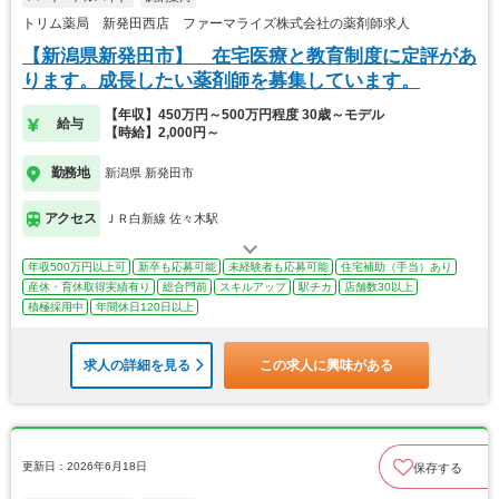
トリム薬局 新発田西店 ファーマライズ株式会社の薬剤師求人
【新潟県新発田市】 在宅医療と教育制度に定評があ
ります。成長したい薬剤師を募集しています。
【年収】450万円～500万円程度 30歳～モデル
給与
【時給】2,000円～
勤務地
新潟県 新発田市
アクセス
ＪＲ白新線 佐々木駅
年収500万円以上可
新卒も応募可能
未経験者も応募可能
住宅補助（手当）あり
産休・育休取得実績有り
総合門前
スキルアップ
駅チカ
店舗数30以上
積極採用中
年間休日120日以上
求人の詳細を見る
この求人に興味がある
更新日：2026年6月18日
保存する