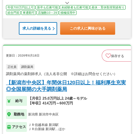
年収700万円以上可
新卒も応募可能
未経験者も応募可能
産休・育休取得実績有り
総合門前
車通勤可
店舗数10～29
積極採用中
求人の詳細を見る
この求人に興味がある
更新日：2026年6月18日
保存する
正社員
調剤薬局
調剤薬局の薬剤師求人（法人名非公開 ※詳細はお問合せください）
【新潟市中央区】年間休日120日以上！福利厚生充実
◎全国展開の大手調剤薬局
【月収】25.0万円以上 24歳～モデル
給与
【年収】414万円～600万円
勤務地
新潟県 新潟市中央区
ＪＲ信越本線 新潟駅
アクセス
ＪＲ白新線 新潟駅…ほか