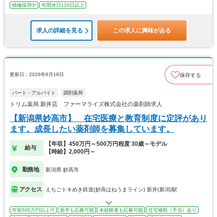
積極採用中
年間休日120日以上
求人の詳細を見る
この求人に興味がある
更新日：2026年6月18日
保存する
パート・アルバイト
調剤薬局
トリム薬局 新井店 ファーマライズ株式会社の薬剤師求人
【新潟県妙高市】 在宅医療と教育制度に定評があり
ます。成長したい薬剤師を募集しています。
【年収】450万円～500万円程度 30歳～モデル
給与
【時給】2,000円～
勤務地
新潟県 妙高市
アクセス
えちごトキめき鉄道(妙高はねうまライン) 新井(新潟)駅
年収500万円以上可
新卒も応募可能
未経験者も応募可能
住宅補助（手当）あり