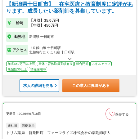
【新潟県十日町市】 在宅医療と教育制度に定評があ
ります。成長したい薬剤師を募集しています。
【月収】35.0万円
給与
【年収】450万円
勤務地
新潟県 十日町市
ＪＲ飯山線 十日町駅
アクセス
北越急行ほくほく線 十日町駅
年収450万円以上可
産休・育休取得実績有り
総合門前
スキルアップ
店舗数30以上
積極採用中
求人の詳細を見る
この求人に興味がある
更新日：2026年6月18日
保存する
正社員
調剤薬局
トリム薬局 新発田店 ファーマライズ株式会社の薬剤師求人