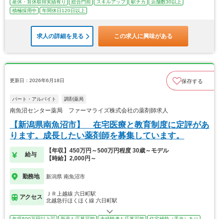
産休・育休取得実績有り
総合門前
スキルアップ
駅チカ
店舗数30以上
積極採用中
年間休日120日以上
求人の詳細を見る
この求人に興味がある
更新日：2026年6月18日
保存する
パート・アルバイト
調剤薬局
南魚沼センター薬局 ファーマライズ株式会社の薬剤師求人
【新潟県南魚沼市】 在宅医療と教育制度に定評があ
ります。成長したい薬剤師を募集しています。
【年収】450万円～500万円程度 30歳～モデル
給与
【時給】2,000円～
勤務地
新潟県 南魚沼市
ＪＲ上越線 六日町駅
アクセス
北越急行ほくほく線 六日町駅
年収500万円以上可
新卒も応募可能
未経験者も応募可能
住宅補助（手当）あり