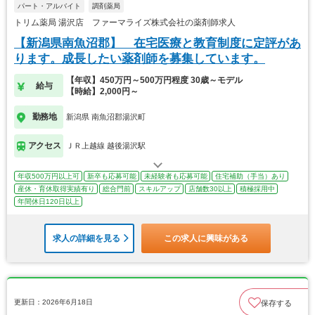
パート・アルバイト
調剤薬局
トリム薬局 湯沢店 ファーマライズ株式会社の薬剤師求人
【新潟県南魚沼郡】 在宅医療と教育制度に定評があ
ります。成長したい薬剤師を募集しています。
【年収】450万円～500万円程度 30歳～モデル
給与
【時給】2,000円～
勤務地
新潟県 南魚沼郡湯沢町
アクセス
ＪＲ上越線 越後湯沢駅
年収500万円以上可
新卒も応募可能
未経験者も応募可能
住宅補助（手当）あり
産休・育休取得実績有り
総合門前
スキルアップ
店舗数30以上
積極採用中
年間休日120日以上
求人の詳細を見る
この求人に興味がある
更新日：2026年6月18日
保存する