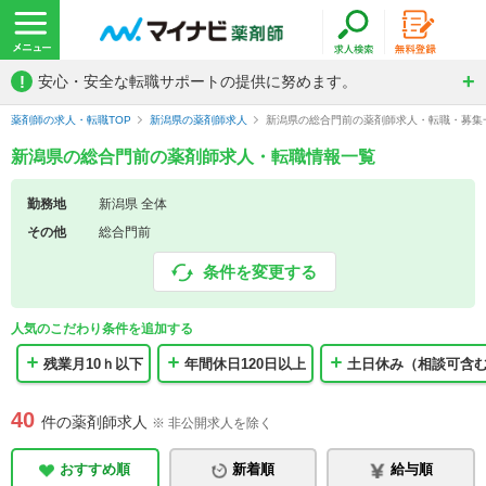
!
安心・安全な転職サポートの提供に努めます。
薬剤師の求人・転職TOP
新潟県の薬剤師求人
新潟県の総合門前の薬剤師求人・転職・募集
新潟県の総合門前の薬剤師求人・転職情報一覧
勤務地
新潟県 全体
その他
総合門前
条件を変更する
人気のこだわり条件を追加する
残業月10ｈ以下
年間休日120日以上
土日休み（相談可含
40
件の薬剤師求人
※ 非公開求人を除く
おすすめ順
新着順
給与順