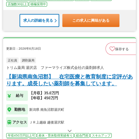
店舗数30以上
積極採用中
求人の詳細を見る
この求人に興味がある
更新日：2026年6月18日
保存する
正社員
調剤薬局
トリム薬局 湯沢店 ファーマライズ株式会社の薬剤師求人
【新潟県南魚沼郡】 在宅医療と教育制度に定評があ
ります。成長したい薬剤師を募集しています。
【月収】35.0万円
給与
【年収】450万円
勤務地
新潟県 南魚沼郡湯沢町
アクセス
ＪＲ上越線 越後湯沢駅
年収450万円以上可
産休・育休取得実績有り
総合門前
スキルアップ