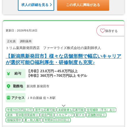
求人の詳細を見る
この求人に興味がある
更新日：2026年6月18日
保存する
正社員
調剤薬局
トリム薬局新発田西店 ファーマライズ株式会社の薬剤師求人
【新潟県新発田市】様々な店舗形態で幅広いキャリア
が選択可能◎福利厚生・研修制度も充実♪
【月収】23.0万円～45.0万円以上
給与
【年収】360万円～700万円以上 モデル
勤務地
新潟県 新発田市
アクセス
ＪＲ白新線 佐々木駅
年収700万円以上可
新卒も応募可能
未経験者も応募可能
住宅補助（手当）あり
産休・育休取得実績有り
総合門前
スキルアップ
駅チカ
店舗数30以上
積極採用中
夏～秋入職可
年間休日120日以上