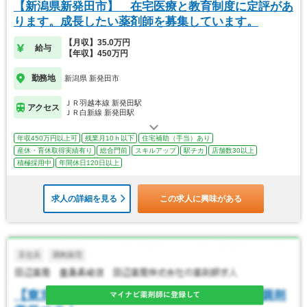
【新潟県新発田市】 在宅医療と教育制度に定評があ
ります。成長したい薬剤師を募集しています。
【月収】35.0万円
給与
【年収】450万円
勤務地
新潟県 新発田市
ＪＲ羽越本線 新発田駅
アクセス
ＪＲ白新線 新発田駅
年収450万円以上可
残業月10ｈ以下
住宅補助（手当）あり
産休・育休取得実績有り
総合門前
スキルアップ
駅チカ
店舗数30以上
積極採用中
年間休日120日以上
求人の詳細を見る
この求人に興味がある