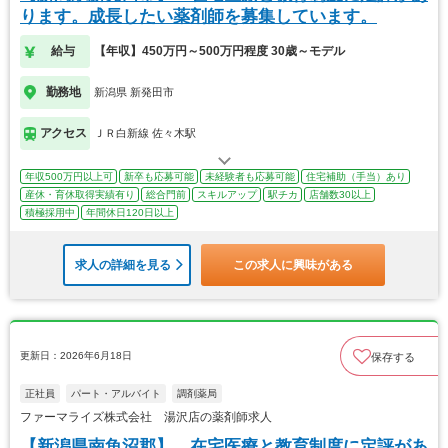
ります。成長したい薬剤師を募集しています。
給与
【年収】450万円～500万円程度 30歳～モデル
勤務地
新潟県 新発田市
アクセス
ＪＲ白新線 佐々木駅
年収500万円以上可
新卒も応募可能
未経験者も応募可能
住宅補助（手当）あり
産休・育休取得実績有り
総合門前
スキルアップ
駅チカ
店舗数30以上
積極採用中
年間休日120日以上
求人の詳細を見る
この求人に興味がある
更新日：2026年6月18日
保存する
正社員
パート・アルバイト
調剤薬局
ファーマライズ株式会社 湯沢店の薬剤師求人
【新潟県南魚沼郡】 在宅医療と教育制度に定評があ