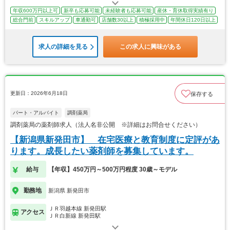
年収600万円以上可
新卒も応募可能
未経験者も応募可能
産休・育休取得実績有り
総合門前
スキルアップ
車通勤可
店舗数30以上
積極採用中
年間休日120日以上
求人の詳細を見る
この求人に興味がある
更新日：2026年6月18日
保存する
パート・アルバイト
調剤薬局
調剤薬局の薬剤師求人（法人名非公開 ※詳細はお問合せください）
【新潟県新発田市】 在宅医療と教育制度に定評があ
ります。成長したい薬剤師を募集しています。
給与
【年収】450万円～500万円程度 30歳～モデル
勤務地
新潟県 新発田市
ＪＲ羽越本線 新発田駅
アクセス
ＪＲ白新線 新発田駅