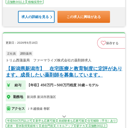
店舗数30以上
積極採用中
求人の詳細を見る
この求人に興味がある
更新日：2026年6月18日
保存する
正社員
調剤薬局
トリム西蒲薬局 ファーマライズ株式会社の薬剤師求人
【新潟県新潟市】 在宅医療と教育制度に定評があり
ます。成長したい薬剤師を募集しています。
給与
【年収】450万円～500万円程度 30歳～モデル
勤務地
新潟県 新潟市西蒲区
アクセス
ＪＲ越後線 巻駅
年収500万円以上可
新卒も応募可能
未経験者も応募可能
住宅補助（手当）あり
産休・育休取得実績有り
総合門前
スキルアップ
駅チカ
店舗数30以上