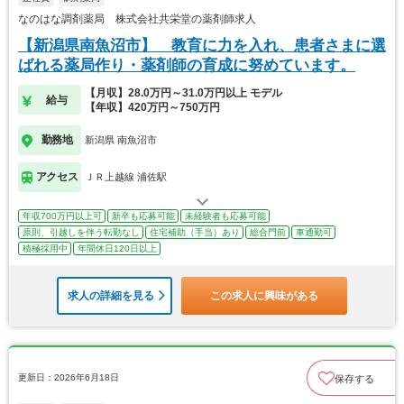
なのはな調剤薬局 株式会社共栄堂の薬剤師求人
【新潟県南魚沼市】 教育に力を入れ、患者さまに選
ばれる薬局作り・薬剤師の育成に努めています。
【月収】28.0万円～31.0万円以上 モデル
給与
【年収】420万円～750万円
勤務地
新潟県 南魚沼市
アクセス
ＪＲ上越線 浦佐駅
年収700万円以上可
新卒も応募可能
未経験者も応募可能
原則、引越しを伴う転勤なし
住宅補助（手当）あり
総合門前
車通勤可
積極採用中
年間休日120日以上
求人の詳細を見る
この求人に興味がある
更新日：2026年6月18日
保存する