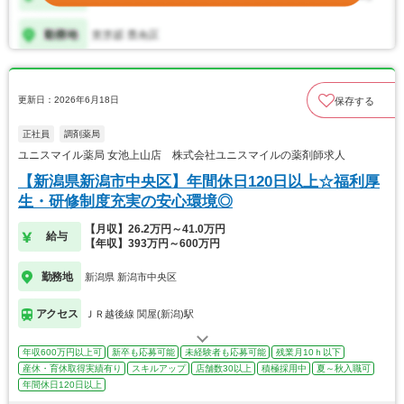
更新日：2026年6月18日
保存する
正社員
調剤薬局
ユニスマイル薬局 女池上山店 株式会社ユニスマイルの薬剤師求人
【新潟県新潟市中央区】年間休日120日以上☆福利厚
生・研修制度充実の安心環境◎
【月収】26.2万円～41.0万円
給与
【年収】393万円～600万円
勤務地
新潟県 新潟市中央区
アクセス
ＪＲ越後線 関屋(新潟)駅
年収600万円以上可
新卒も応募可能
未経験者も応募可能
残業月10ｈ以下
産休・育休取得実績有り
スキルアップ
店舗数30以上
積極採用中
夏～秋入職可
年間休日120日以上