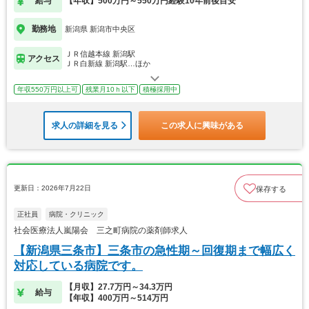
給与
【年収】500万円～550万円経験10年前後目安
勤務地
新潟県 新潟市中央区
ＪＲ信越本線 新潟駅
アクセス
ＪＲ白新線 新潟駅…ほか
年収550万円以上可
残業月10ｈ以下
積極採用中
求人の詳細を見る
この求人に興味がある
更新日：2026年7月22日
保存する
正社員
病院・クリニック
社会医療法人嵐陽会 三之町病院の薬剤師求人
【新潟県三条市】三条市の急性期～回復期まで幅広く
対応している病院です。
【月収】27.7万円～34.3万円
給与
【年収】400万円～514万円