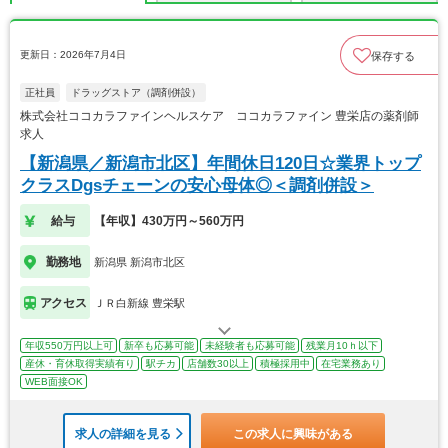
更新日：2026年7月4日
保存する
正社員
ドラッグストア（調剤併設）
株式会社ココカラファインヘルスケア ココカラファイン 豊栄店の薬剤師
求人
【新潟県／新潟市北区】年間休日120日☆業界トップ
クラスDgsチェーンの安心母体◎＜調剤併設＞
給与
【年収】430万円～560万円
勤務地
新潟県 新潟市北区
アクセス
ＪＲ白新線 豊栄駅
年収550万円以上可
新卒も応募可能
未経験者も応募可能
残業月10ｈ以下
産休・育休取得実績有り
駅チカ
店舗数30以上
積極採用中
在宅業務あり
WEB面接OK
求人の詳細を見る
この求人に興味がある