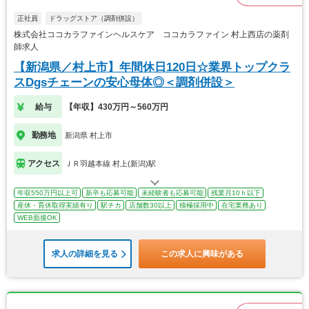
正社員
ドラッグストア（調剤併設）
株式会社ココカラファインヘルスケア ココカラファイン 村上西店の薬剤
師求人
【新潟県／村上市】年間休日120日☆業界トップクラ
スDgsチェーンの安心母体◎＜調剤併設＞
給与
【年収】430万円～560万円
勤務地
新潟県 村上市
アクセス
ＪＲ羽越本線 村上(新潟)駅
年収550万円以上可
新卒も応募可能
未経験者も応募可能
残業月10ｈ以下
産休・育休取得実績有り
駅チカ
店舗数30以上
積極採用中
在宅業務あり
WEB面接OK
求人の詳細を見る
この求人に興味がある