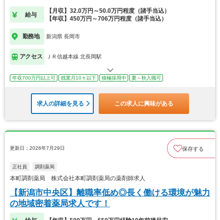
【月収】32.0万円～50.0万円程度（諸手当込）
給与
【年収】450万円～706万円程度（諸手当込）
勤務地
新潟県 長岡市
アクセス
ＪＲ信越本線 北長岡駅
年収700万円以上可
残業月10ｈ以下
積極採用中
夏～秋入職可
求人の詳細を見る
この求人に興味がある
更新日：2026年7月29日
保存する
正社員
調剤薬局
本町調剤薬局 株式会社本町調剤薬局の薬剤師求人
【新潟市中央区】離職率低め◎長く働ける環境が魅力
の地域密着薬局求人です！