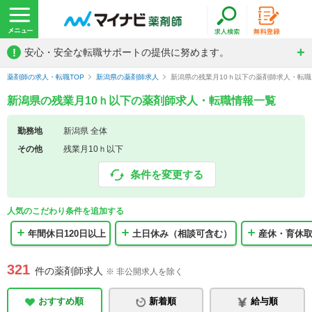
!
安心・安全な転職サポートの提供に努めます。
薬剤師の求人・転職TOP
新潟県の薬剤師求人
新潟県の残業月10ｈ以下の薬剤師求人・転
新潟県の残業月10ｈ以下の薬剤師求人・転職情報一覧
勤務地
新潟県 全体
その他
残業月10ｈ以下
条件を変更する
人気のこだわり条件を追加する
年間休日120日以上
土日休み（相談可含む）
産休・育休
321
件の薬剤師求人
※ 非公開求人を除く
おすすめ順
新着順
給与順