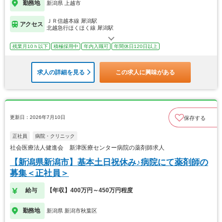
勤務地
新潟県 上越市
ＪＲ信越本線 犀潟駅
アクセス
北越急行ほくほく線 犀潟駅
残業月10ｈ以下
積極採用中
年内入職可
年間休日120日以上
求人の詳細を見る
この求人に興味がある
更新日：2026年7月10日
保存する
正社員
病院・クリニック
社会医療法人健進会 新津医療センター病院の薬剤師求人
【新潟県新潟市】基本土日祝休み♪病院にて薬剤師の
募集＜正社員＞
給与
【年収】400万円～450万円程度
勤務地
新潟県 新潟市秋葉区