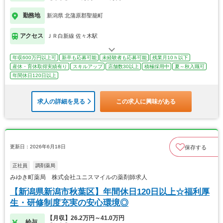
勤務地
新潟県 北蒲原郡聖籠町
アクセス
ＪＲ白新線 佐々木駅
年収600万円以上可
新卒も応募可能
未経験者も応募可能
残業月10ｈ以下
産休・育休取得実績有り
スキルアップ
店舗数30以上
積極採用中
夏～秋入職可
年間休日120日以上
求人の詳細を見る
この求人に興味がある
更新日：2026年6月18日
保存する
正社員
調剤薬局
みゆき町薬局 株式会社ユニスマイルの薬剤師求人
【新潟県新潟市秋葉区】年間休日120日以上☆福利厚
生・研修制度充実の安心環境◎
【月収】26.2万円～41.0万円
給与