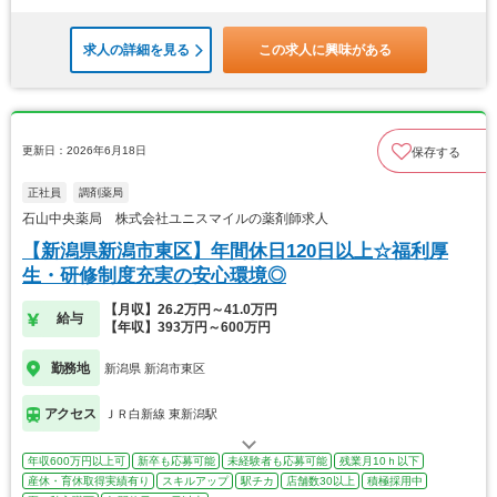
求人の詳細を見る
この求人に興味がある
更新日：2026年6月18日
保存する
正社員
調剤薬局
石山中央薬局 株式会社ユニスマイルの薬剤師求人
【新潟県新潟市東区】年間休日120日以上☆福利厚
生・研修制度充実の安心環境◎
【月収】26.2万円～41.0万円
給与
【年収】393万円～600万円
勤務地
新潟県 新潟市東区
アクセス
ＪＲ白新線 東新潟駅
年収600万円以上可
新卒も応募可能
未経験者も応募可能
残業月10ｈ以下
産休・育休取得実績有り
スキルアップ
駅チカ
店舗数30以上
積極採用中