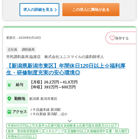
求人の詳細を見る
この求人に興味がある
更新日：2026年6月18日
保存する
正社員
調剤薬局
市民調剤薬局 臨港店 株式会社ユニスマイルの薬剤師求人
【新潟県新潟市東区】年間休日120日以上☆福利厚
生・研修制度充実の安心環境◎
【月収】26.2万円～41.0万円
給与
【年収】393万円～600万円
勤務地
新潟県 新潟市東区
ＪＲ信越本線 新潟駅
アクセス
ＪＲ白新線 新潟駅…ほか
年収600万円以上可
新卒も応募可能
未経験者も応募可能
残業月10ｈ以下
産休・育休取得実績有り
スキルアップ
店舗数30以上
積極採用中
夏～秋入職可
年間休日120日以上