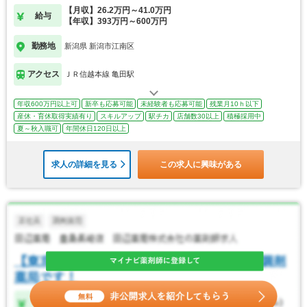
【月収】26.2万円～41.0万円
給与
【年収】393万円～600万円
勤務地
新潟県 新潟市江南区
アクセス
ＪＲ信越本線 亀田駅
年収600万円以上可
新卒も応募可能
未経験者も応募可能
残業月10ｈ以下
産休・育休取得実績有り
スキルアップ
駅チカ
店舗数30以上
積極採用中
夏～秋入職可
年間休日120日以上
求人の詳細を見る
この求人に興味がある