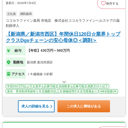
更新日：2026年7月4日
保存する
正社員
調剤薬局
ココカラファイン薬局 寺地店 株式会社ココカラファインヘルスケアの薬
剤師求人
【新潟県／新潟市西区】年間休日120日☆業界トップ
クラスDgsチェーンの安心母体◎＜調剤＞
給与
【年収】430万円～560万円
勤務地
新潟県 新潟市西区
アクセス
ＪＲ越後線 小針駅
年収550万円以上可
新卒も応募可能
未経験者も応募可能
残業月10ｈ以下
産休・育休取得実績有り
店舗数30以上
積極採用中
在宅業務あり
WEB面接OK
求人の詳細を見る
この求人に興味がある