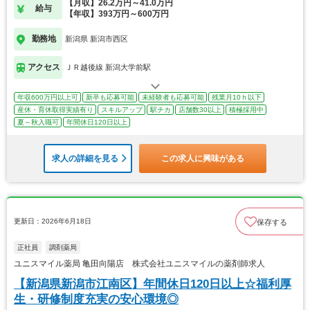
【月収】26.2万円～41.0万円
給与
【年収】393万円～600万円
勤務地
新潟県 新潟市西区
アクセス
ＪＲ越後線 新潟大学前駅
年収600万円以上可
新卒も応募可能
未経験者も応募可能
残業月10ｈ以下
産休・育休取得実績有り
スキルアップ
駅チカ
店舗数30以上
積極採用中
夏～秋入職可
年間休日120日以上
求人の詳細を見る
この求人に興味がある
更新日：2026年6月18日
保存する
正社員
調剤薬局
ユニスマイル薬局 亀田向陽店 株式会社ユニスマイルの薬剤師求人
【新潟県新潟市江南区】年間休日120日以上☆福利厚
生・研修制度充実の安心環境◎