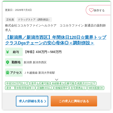
更新日：2026年7月3日
保存する
正社員
ドラッグストア（調剤併設）
株式会社ココカラファインヘルスケア ココカラファイン 新通店の薬剤師
求人
【新潟県／新潟市西区】年間休日120日☆業界トップ
クラスDgsチェーンの安心母体◎＜調剤併設＞
給与
【年収】430万円～560万円
勤務地
新潟県 新潟市西区
アクセス
ＪＲ越後線 新潟大学前駅
年収550万円以上可
新卒も応募可能
未経験者も応募可能
残業月10ｈ以下
産休・育休取得実績有り
店舗数30以上
積極採用中
在宅業務あり
WEB面接OK
求人の詳細を見る
この求人に興味がある