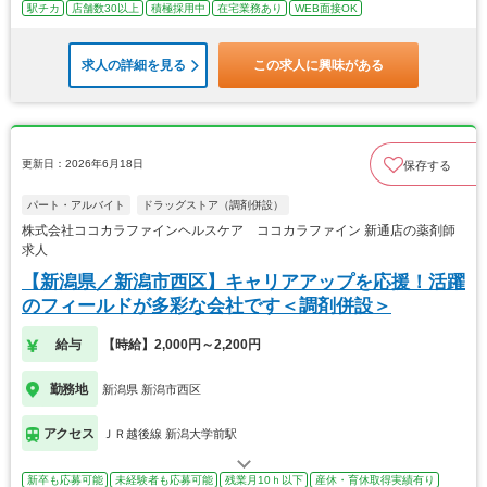
駅チカ
店舗数30以上
積極採用中
在宅業務あり
WEB面接OK
求人の詳細を見る
この求人に興味がある
更新日：2026年6月18日
保存する
パート・アルバイト
ドラッグストア（調剤併設）
株式会社ココカラファインヘルスケア ココカラファイン 新通店の薬剤師
求人
【新潟県／新潟市西区】キャリアアップを応援！活躍
のフィールドが多彩な会社です＜調剤併設＞
給与
【時給】2,000円～2,200円
勤務地
新潟県 新潟市西区
アクセス
ＪＲ越後線 新潟大学前駅
新卒も応募可能
未経験者も応募可能
残業月10ｈ以下
産休・育休取得実績有り