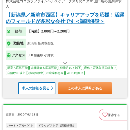
株式会社ココカラファインヘルスケア クスリのコダマ 山田店の薬剤師求
人
【新潟県／新潟市西区】キャリアアップを応援！活躍
のフィールドが多彩な会社です＜調剤併設＞
給与
【時給】2,000円～2,200円
勤務地
新潟県 新潟市西区
アクセス
ＪＲ越後線 小針駅
新卒も応募可能
未経験者も応募可能
残業月10ｈ以下
産休・育休取得実績有り
店舗数30以上
積極採用中
在宅業務あり
WEB面接OK
求人の詳細を見る
この求人に興味がある
更新日：2026年6月18日
保存する
パート・アルバイト
ドラッグストア（調剤併設）