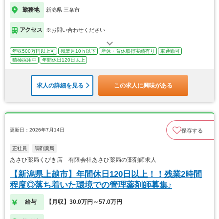
勤務地
新潟県 三条市
アクセス
※お問い合わせください
年収500万円以上可
残業月10ｈ以下
産休・育休取得実績有り
車通勤可
積極採用中
年間休日120日以上
求人の詳細を見る
この求人に興味がある
更新日：2026年7月14日
保存する
正社員
調剤薬局
あさひ薬局くびき店 有限会社あさひ薬局の薬剤師求人
【新潟県上越市】年間休日120日以上！！残業2時間
程度◎落ち着いた環境での管理薬剤師募集♪
給与
【月収】30.0万円～57.0万円