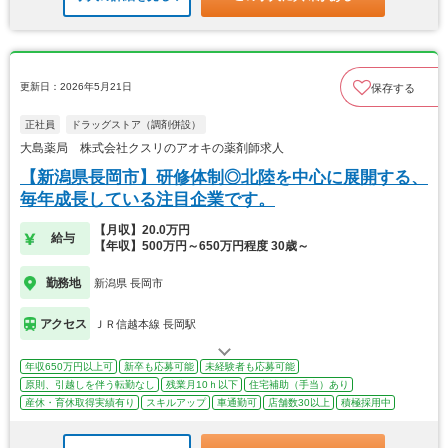
更新日：2026年5月21日
保存する
正社員
ドラッグストア（調剤併設）
大島薬局 株式会社クスリのアオキの薬剤師求人
【新潟県長岡市】研修体制◎北陸を中心に展開する、
毎年成長している注目企業です。
【月収】20.0万円
給与
【年収】500万円～650万円程度 30歳～
勤務地
新潟県 長岡市
アクセス
ＪＲ信越本線 長岡駅
年収650万円以上可
新卒も応募可能
未経験者も応募可能
原則、引越しを伴う転勤なし
残業月10ｈ以下
住宅補助（手当）あり
産休・育休取得実績有り
スキルアップ
車通勤可
店舗数30以上
積極採用中