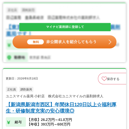
更新日：2026年6月18日
保存する
正社員
調剤薬局
ユニスマイル薬局 小針店 株式会社ユニスマイルの薬剤師求人
【新潟県新潟市西区】年間休日120日以上☆福利厚
生・研修制度充実の安心環境◎
【月収】26.2万円～41.0万円
給与
【年収】393万円～600万円