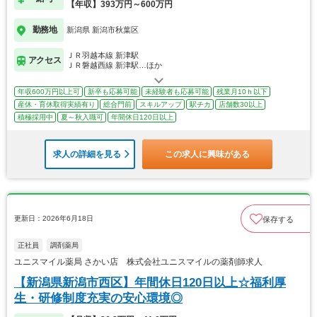
【年収】393万円～600万円
勤務地
新潟県 新潟市秋葉区
ＪＲ羽越本線 新津駅
アクセス
ＪＲ磐越西線 新津駅…ほか
年収600万円以上可
新卒も応募可能
未経験者も応募可能
残業月10ｈ以下
産休・育休取得実績有り
総合門前
スキルアップ
駅チカ
店舗数30以上
積極採用中
夏～秋入職可
年間休日120日以上
求人の詳細を見る
この求人に興味がある
更新日：2026年6月18日
保存する
正社員
調剤薬局
ユニスマイル薬局 さかい店 株式会社ユニスマイルの薬剤師求人
【新潟県新潟市西区】年間休日120日以上☆福利厚
生・研修制度充実の安心環境◎