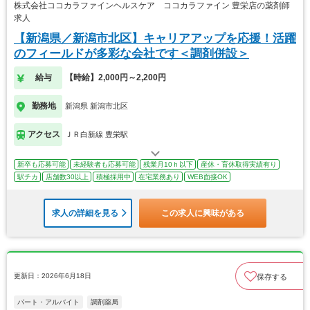
株式会社ココカラファインヘルスケア ココカラファイン 豊栄店の薬剤師
求人
【新潟県／新潟市北区】キャリアアップを応援！活躍
のフィールドが多彩な会社です＜調剤併設＞
給与
【時給】2,000円～2,200円
勤務地
新潟県 新潟市北区
アクセス
ＪＲ白新線 豊栄駅
新卒も応募可能
未経験者も応募可能
残業月10ｈ以下
産休・育休取得実績有り
駅チカ
店舗数30以上
積極採用中
在宅業務あり
WEB面接OK
求人の詳細を見る
この求人に興味がある
更新日：2026年6月18日
保存する
パート・アルバイト
調剤薬局