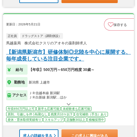
更新日：2026年5月21日
保存する
正社員
ドラッグストア（調剤併設）
馬越薬局 株式会社クスリのアオキの薬剤師求人
【新潟県新潟市】研修体制◎北陸を中心に展開する、
毎年成長している注目企業です。
給与
【年収】500万円～650万円程度 30歳～
勤務地
新潟県 上越市
ＪＲ信越本線 新潟駅
アクセス
ＪＲ白新線 新潟駅…ほか
年収650万円以上可
新卒も応募可能
未経験者も応募可能
原則、引越しを伴う転勤なし
残業月10ｈ以下
住宅補助（手当）あり
産休・育休取得実績有り
スキルアップ
店舗数30以上
積極採用中
求人の詳細を見る
この求人に興味がある