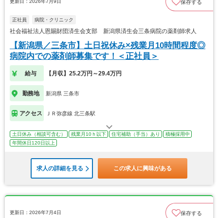
更新日：2026年7月9日
保存する
正社員
病院・クリニック
社会福祉法人恩賜財団済生会支部 新潟県済生会三条病院の薬剤師求人
【新潟県／三条市】土日祝休み×残業月10時間程度◎
病院内での薬剤師募集です！＜正社員＞
給与
【月収】25.2万円～29.4万円
勤務地
新潟県 三条市
アクセス
ＪＲ弥彦線 北三条駅
土日休み（相談可含む）
残業月10ｈ以下
住宅補助（手当）あり
積極採用中
年間休日120日以上
求人の詳細を見る
この求人に興味がある
更新日：2026年7月4日
保存する