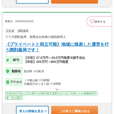
更新日：2026年5月26日
保存する
正社員
調剤薬局
プラザ調剤薬局 有限会社桂林の薬剤師求人
《プライベートと両立可能》地域に根差した運営を行
う調剤薬局です！
【月収】27.0万円～44.0万円程度※諸手当込
給与
【年収】450万円～800万円程度
勤務地
新潟県 十日町市
ＪＲ飯山線 十日町駅
アクセス
北越急行ほくほく線 十日町駅
年収800万円以上可
新卒も応募可能
残業月10ｈ以下
駅チカ
積極採用中
夏～秋入職可
求人の詳細を見る
この求人に興味がある