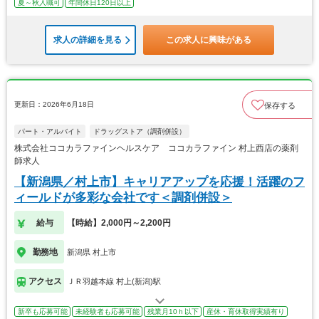
夏～秋入職可
年間休日120日以上
求人の詳細を見る
この求人に興味がある
更新日：2026年6月18日
保存する
パート・アルバイト
ドラッグストア（調剤併設）
株式会社ココカラファインヘルスケア ココカラファイン 村上西店の薬剤
師求人
【新潟県／村上市】キャリアアップを応援！活躍のフ
ィールドが多彩な会社です＜調剤併設＞
給与
【時給】2,000円～2,200円
勤務地
新潟県 村上市
アクセス
ＪＲ羽越本線 村上(新潟)駅
新卒も応募可能
未経験者も応募可能
残業月10ｈ以下
産休・育休取得実績有り