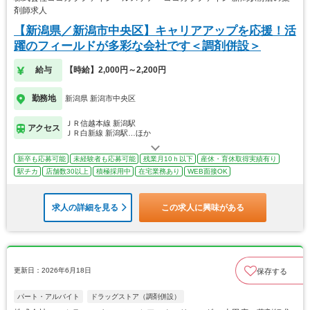
剤師求人
【新潟県／新潟市中央区】キャリアアップを応援！活
躍のフィールドが多彩な会社です＜調剤併設＞
給与
【時給】2,000円～2,200円
勤務地
新潟県 新潟市中央区
ＪＲ信越本線 新潟駅
アクセス
ＪＲ白新線 新潟駅…ほか
新卒も応募可能
未経験者も応募可能
残業月10ｈ以下
産休・育休取得実績有り
駅チカ
店舗数30以上
積極採用中
在宅業務あり
WEB面接OK
求人の詳細を見る
この求人に興味がある
更新日：2026年6月18日
保存する
パート・アルバイト
ドラッグストア（調剤併設）