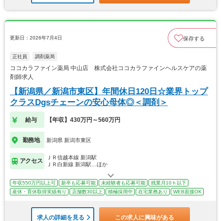
更新日：2026年7月4日
保存する
正社員
調剤薬局
ココカラファイン薬局 中山店 株式会社ココカラファインヘルスケアの薬
剤師求人
【新潟県／新潟市東区】年間休日120日☆業界トップ
クラスDgsチェーンの安心母体◎＜調剤＞
給与
【年収】430万円～560万円
勤務地
新潟県 新潟市東区
ＪＲ信越本線 新潟駅
アクセス
ＪＲ白新線 新潟駅…ほか
年収550万円以上可
新卒も応募可能
未経験者も応募可能
残業月10ｈ以下
産休・育休取得実績有り
店舗数30以上
積極採用中
在宅業務あり
WEB面接OK
求人の詳細を見る
この求人に興味がある