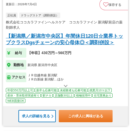
更新日：2026年7月4日
保存する
正社員
ドラッグストア（調剤併設）
株式会社ココカラファインヘルスケア ココカラファイン 新潟駅前店の薬
剤師求人
【新潟県／新潟市中央区】年間休日120日☆業界トッ
プクラスDgsチェーンの安心母体◎＜調剤併設＞
給与
【年収】430万円～560万円
勤務地
新潟県 新潟市中央区
ＪＲ信越本線 新潟駅
アクセス
ＪＲ白新線 新潟駅…ほか
年収550万円以上可
新卒も応募可能
未経験者も応募可能
残業月10ｈ以下
産休・育休取得実績有り
駅チカ
店舗数30以上
積極採用中
在宅業務あり
WEB面接OK
求人の詳細を見る
この求人に興味がある