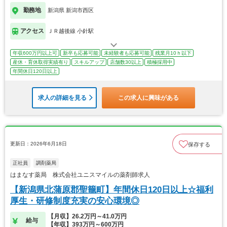
勤務地
新潟県 新潟市西区
アクセス
ＪＲ越後線 小針駅
年収600万円以上可
新卒も応募可能
未経験者も応募可能
残業月10ｈ以下
産休・育休取得実績有り
スキルアップ
店舗数30以上
積極採用中
年間休日120日以上
求人の詳細を見る
この求人に興味がある
更新日：2026年6月18日
保存する
正社員
調剤薬局
はまなす薬局 株式会社ユニスマイルの薬剤師求人
【新潟県北蒲原郡聖籠町】年間休日120日以上☆福利
厚生・研修制度充実の安心環境◎
【月収】26.2万円～41.0万円
給与
【年収】393万円～600万円