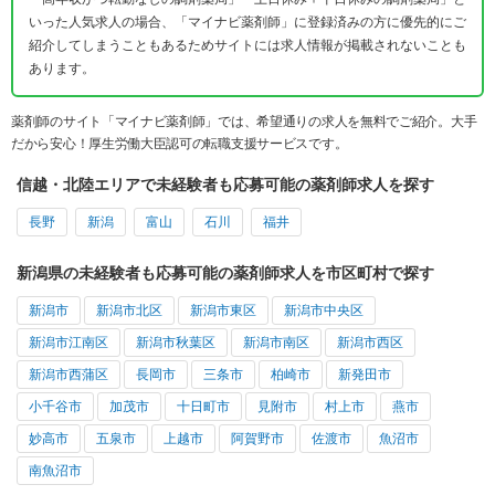
いった人気求人の場合、「マイナビ薬剤師」に登録済みの方に優先的にご
紹介してしまうこともあるためサイトには求人情報が掲載されないことも
あります。
薬剤師のサイト「マイナビ薬剤師」では、希望通りの求人を無料でご紹介。大手
だから安心！厚生労働大臣認可の転職支援サービスです。
信越・北陸エリアで未経験者も応募可能の薬剤師求人を探す
長野
新潟
富山
石川
福井
新潟県の未経験者も応募可能の薬剤師求人を市区町村で探す
新潟市
新潟市北区
新潟市東区
新潟市中央区
新潟市江南区
新潟市秋葉区
新潟市南区
新潟市西区
新潟市西蒲区
長岡市
三条市
柏崎市
新発田市
小千谷市
加茂市
十日町市
見附市
村上市
燕市
妙高市
五泉市
上越市
阿賀野市
佐渡市
魚沼市
南魚沼市