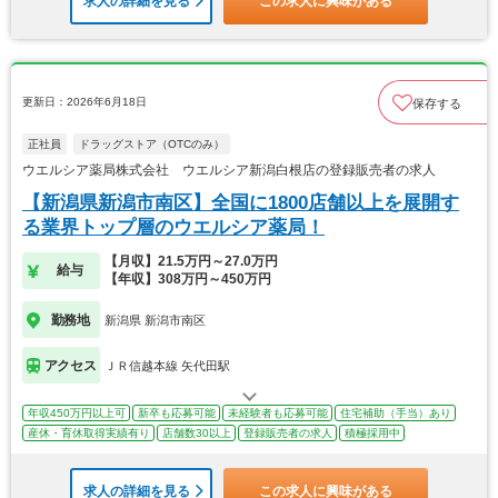
求人の詳細を見る
この求人に興味がある
更新日：2026年6月18日
保存する
正社員
ドラッグストア（OTCのみ）
ウエルシア薬局株式会社 ウエルシア新潟白根店の登録販売者の求人
【新潟県新潟市南区】全国に1800店舗以上を展開す
る業界トップ層のウエルシア薬局！
【月収】21.5万円～27.0万円
給与
【年収】308万円～450万円
勤務地
新潟県 新潟市南区
アクセス
ＪＲ信越本線 矢代田駅
年収450万円以上可
新卒も応募可能
未経験者も応募可能
住宅補助（手当）あり
産休・育休取得実績有り
店舗数30以上
登録販売者の求人
積極採用中
求人の詳細を見る
この求人に興味がある