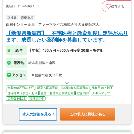
更新日：2026年6月18日
保存する
正社員
調剤薬局
白根センター薬局 ファーマライズ株式会社の薬剤師求人
【新潟県新潟市】 在宅医療と教育制度に定評があり
ます。成長したい薬剤師を募集しています。
給与
【年収】450万円～500万円程度 30歳～モデル
勤務地
新潟県 新潟市南区
アクセス
ＪＲ信越本線 矢代田駅
年収500万円以上可
新卒も応募可能
未経験者も応募可能
残業月10ｈ以下
住宅補助（手当）あり
産休・育休取得実績有り
総合門前
スキルアップ
店舗数30以上
積極採用中
求人の詳細を見る
この求人に興味がある