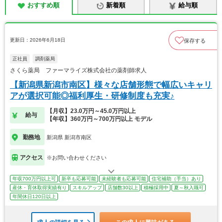
おすすめ順
新着順
給与順
更新日：2026年6月18日
保存する
正社員
調剤薬局
さくら薬局 ファーマライズ株式会社の薬剤師求人
【新潟県新潟市南区】様々な店舗形態で幅広いキャリ
アが選択可能◎福利厚生・研修制度も充実♪
【月収】23.0万円～45.0万円以上
給与
【年収】360万円～700万円以上 モデル
勤務地
新潟県 新潟市南区
アクセス
※お問い合わせください
年収700万円以上可
新卒も応募可能
未経験者も応募可能
住宅補助（手当）あり
産休・育休取得実績有り
スキルアップ
店舗数30以上
積極採用中
夏～秋入職可
年間休日120日以上