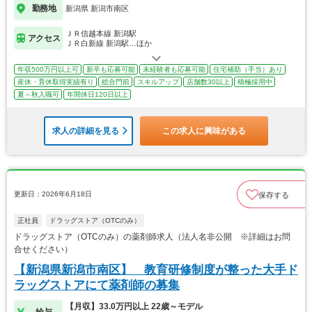
勤務地
新潟県 新潟市南区
ＪＲ信越本線 新潟駅
アクセス
ＪＲ白新線 新潟駅…ほか
年収500万円以上可
新卒も応募可能
未経験者も応募可能
住宅補助（手当）あり
産休・育休取得実績有り
総合門前
スキルアップ
店舗数30以上
積極採用中
夏～秋入職可
年間休日120日以上
求人の詳細を見る
この求人に興味がある
更新日：2026年6月18日
保存する
正社員
ドラッグストア（OTCのみ）
ドラッグストア（OTCのみ）の薬剤師求人（法人名非公開 ※詳細はお問
合せください）
【新潟県新潟市南区】 教育研修制度が整った大手ド
ラッグストアにて薬剤師の募集
【月収】33.0万円以上 22歳～モデル
給与