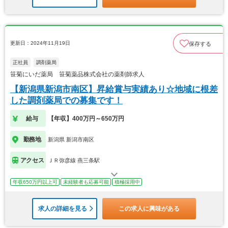
更新日：2024年11月19日
保存する
正社員
調剤薬局
笹菊にいだ薬局 笹菊薬品株式会社の薬剤師求人
【新潟県新潟市南区】昇給賞与実績あり☆地域に根差
した調剤薬局での募集です！
給与
【年収】400万円～650万円
勤務地
新潟県 新潟市南区
アクセス
ＪＲ弥彦線 燕三条駅
年収650万円以上可
未経験者も応募可能
積極採用中
求人の詳細を見る
この求人に興味がある