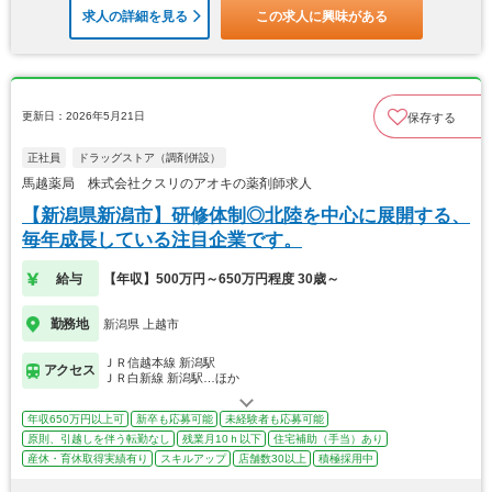
求人の詳細を見る
この求人に興味がある
更新日：2026年5月21日
保存する
正社員
ドラッグストア（調剤併設）
馬越薬局 株式会社クスリのアオキの薬剤師求人
【新潟県新潟市】研修体制◎北陸を中心に展開する、
毎年成長している注目企業です。
給与
【年収】500万円～650万円程度 30歳～
勤務地
新潟県 上越市
ＪＲ信越本線 新潟駅
アクセス
ＪＲ白新線 新潟駅…ほか
年収650万円以上可
新卒も応募可能
未経験者も応募可能
原則、引越しを伴う転勤なし
残業月10ｈ以下
住宅補助（手当）あり
産休・育休取得実績有り
スキルアップ
店舗数30以上
積極採用中