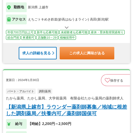
勤務地
新潟県 上越市
アクセス
えちごトキめき鉄道(妙高はねうまライン) 高田(新潟)駅
年収700万円以上可
新卒も応募可能
未経験者も応募可能
産休・育休取得実績有り
総合門前
車通勤可
店舗数10～29
積極採用中
求人の詳細を見る
この求人に興味がある
更新日：2024年1月30日
保存する
パート・アルバイト
調剤薬局
たから薬局、たかし薬局、大学前薬局 有限会社たから薬局の薬剤師求人
【新潟県上越市】ラウンダー薬剤師募集／地域に根差
した調剤薬局／扶養内可／薬剤師国保可
給与
【時給】2,200円～2,500円