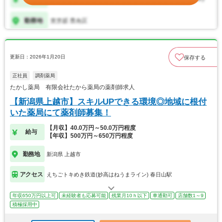
更新日：2026年1月20日
保存する
正社員
調剤薬局
たかし薬局 有限会社たから薬局の薬剤師求人
【新潟県上越市】スキルUPできる環境◎地域に根付
いた薬局にて薬剤師募集！
【月収】40.0万円～50.0万円程度
給与
【年収】500万円～650万円程度
勤務地
新潟県 上越市
アクセス
えちごトキめき鉄道(妙高はねうまライン) 春日山駅
年収650万円以上可
未経験者も応募可能
残業月10ｈ以下
車通勤可
店舗数1～9
積極採用中