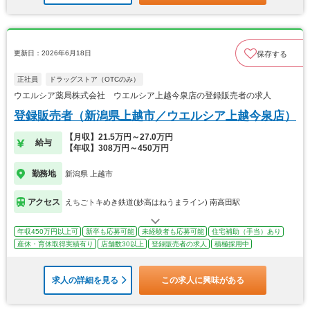
更新日：2026年6月18日
保存する
正社員
ドラッグストア（OTCのみ）
ウエルシア薬局株式会社 ウエルシア上越今泉店の登録販売者の求人
登録販売者（新潟県上越市／ウエルシア上越今泉店）
【月収】21.5万円～27.0万円
給与
【年収】308万円～450万円
勤務地
新潟県 上越市
アクセス
えちごトキめき鉄道(妙高はねうまライン) 南高田駅
年収450万円以上可
新卒も応募可能
未経験者も応募可能
住宅補助（手当）あり
産休・育休取得実績有り
店舗数30以上
登録販売者の求人
積極採用中
求人の詳細を見る
この求人に興味がある