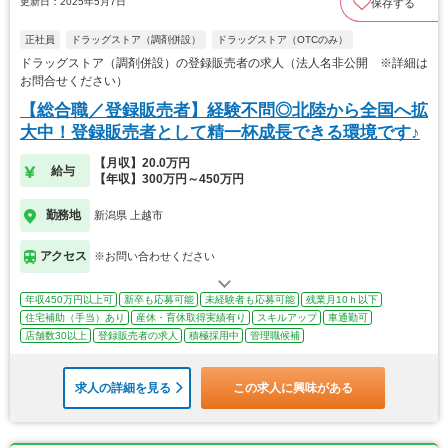
更新日：2025年5月7日
保存する
正社員
ドラッグストア（調剤併設）
ドラッグストア（OTCのみ）
ドラッグストア（調剤併設）の登録販売者の求人（法人名非公開 ※詳細は
お問合せください）
【総合職／登録販売者】経験不問◎北陸から全国へ拡
大中！登録販売者として精一杯成長できる環境です♪
【月収】20.0万円
給与
【年収】300万円～450万円
勤務地
新潟県 上越市
アクセス
※お問い合わせください
年収450万円以上可
新卒も応募可能
未経験者も応募可能
残業月10ｈ以下
住宅補助（手当）あり
産休・育休取得実績有り
スキルアップ
車通勤可
店舗数30以上
登録販売者の求人
積極採用中
管理職候補
求人の詳細を見る
この求人に興味がある