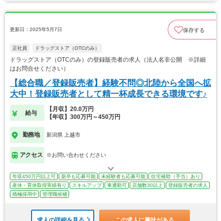
更新日：2025年5月7日
保存する
正社員
ドラッグストア（OTCのみ）
ドラッグストア（OTCのみ）の登録販売者の求人（法人名非公開 ※詳細
はお問合せください）
【総合職／登録販売者】経験不問◎北陸から全国へ拡
大中！登録販売者として精一杯成長できる環境です♪
【月収】20.0万円
給与
【年収】300万円～450万円
勤務地
新潟県 上越市
アクセス
※お問い合わせください
年収450万円以上可
新卒も応募可能
未経験者も応募可能
住宅補助（手当）あり
産休・育休取得実績有り
スキルアップ
車通勤可
店舗数30以上
登録販売者の求人
積極採用中
管理職候補
求人の詳細を見る
この求人に興味がある