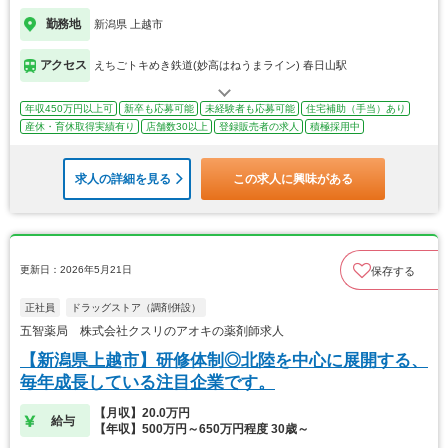
勤務地
新潟県 上越市
アクセス
えちごトキめき鉄道(妙高はねうまライン) 春日山駅
年収450万円以上可
新卒も応募可能
未経験者も応募可能
住宅補助（手当）あり
産休・育休取得実績有り
店舗数30以上
登録販売者の求人
積極採用中
求人の詳細を見る
この求人に興味がある
更新日：2026年5月21日
保存する
正社員
ドラッグストア（調剤併設）
五智薬局 株式会社クスリのアオキの薬剤師求人
【新潟県上越市】研修体制◎北陸を中心に展開する、
毎年成長している注目企業です。
【月収】20.0万円
給与
【年収】500万円～650万円程度 30歳～