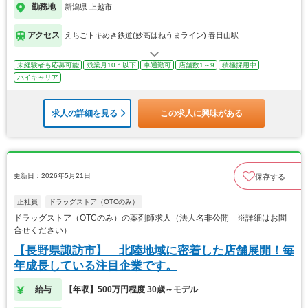
勤務地
新潟県 上越市
アクセス
えちごトキめき鉄道(妙高はねうまライン) 春日山駅
未経験者も応募可能
残業月10ｈ以下
車通勤可
店舗数1～9
積極採用中
ハイキャリア
求人の詳細を見る
この求人に興味がある
更新日：2026年5月21日
保存する
正社員
ドラッグストア（OTCのみ）
ドラッグストア（OTCのみ）の薬剤師求人（法人名非公開 ※詳細はお問
合せください）
【長野県諏訪市】 北陸地域に密着した店舗展開！毎
年成長している注目企業です。
給与
【年収】500万円程度 30歳～モデル