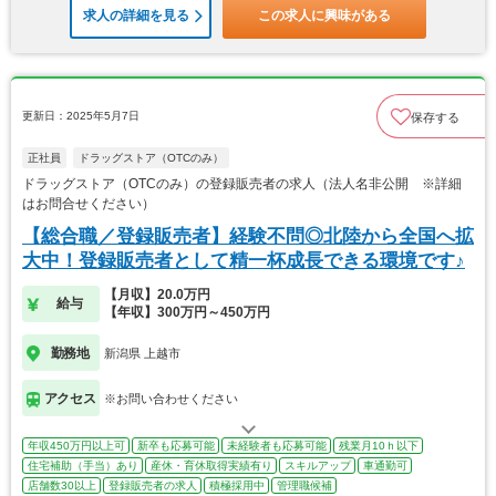
求人の詳細を見る
この求人に興味がある
更新日：2025年5月7日
保存する
正社員
ドラッグストア（OTCのみ）
ドラッグストア（OTCのみ）の登録販売者の求人（法人名非公開 ※詳細
はお問合せください）
【総合職／登録販売者】経験不問◎北陸から全国へ拡
大中！登録販売者として精一杯成長できる環境です♪
【月収】20.0万円
給与
【年収】300万円～450万円
勤務地
新潟県 上越市
アクセス
※お問い合わせください
年収450万円以上可
新卒も応募可能
未経験者も応募可能
残業月10ｈ以下
住宅補助（手当）あり
産休・育休取得実績有り
スキルアップ
車通勤可
店舗数30以上
登録販売者の求人
積極採用中
管理職候補