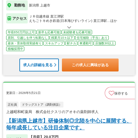
勤務地
新潟県 上越市
ＪＲ信越本線 直江津駅
アクセス
えちごトキめき鉄道(日本海ひすいライン) 直江津駅…ほか
年収650万円以上可
新卒も応募可能
未経験者も応募可能
原則、引越しを伴う転勤なし
残業月10ｈ以下
住宅補助（手当）あり
産休・育休取得実績有り
スキルアップ
駅チカ
車通勤可
店舗数30以上
積極採用中
求人の詳細を見る
この求人に興味がある
更新日：2026年5月21日
保存する
正社員
ドラッグストア（調剤併設）
上越昭和町薬局 株式会社クスリのアオキの薬剤師求人
【新潟県上越市】研修体制◎北陸を中心に展開する、
毎年成長している注目企業です。
【月収】20.0万円