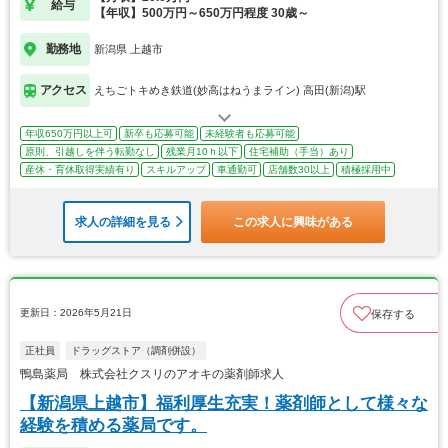
給与
【年収】500万円～650万円程度 30歳～
勤務地
新潟県 上越市
アクセス
えちごトキめき鉄道(妙高はねうまライン) 高田(新潟)駅
年収650万円以上可
新卒も応募可能
未経験者も応募可能
原則、引越しを伴う転勤なし
残業月10ｈ以下
住宅補助（手当）あり
産休・育休取得実績有り
スキルアップ
車通勤可
店舗数30以上
積極採用中
求人の詳細を見る
この求人に興味がある
更新日：2026年5月21日
保存する
正社員
ドラッグストア（調剤併設）
鴨島薬局 株式会社クスリのアオキの薬剤師求人
【新潟県上越市】福利厚生充実！薬剤師として様々な
経験を積める薬局です。