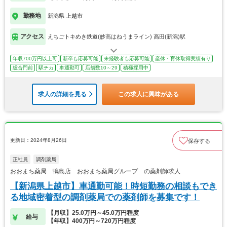
勤務地
新潟県 上越市
アクセス
えちごトキめき鉄道(妙高はねうまライン) 高田(新潟)駅
年収700万円以上可
新卒も応募可能
未経験者も応募可能
産休・育休取得実績有り
総合門前
駅チカ
車通勤可
店舗数10～29
積極採用中
求人の詳細を見る
この求人に興味がある
更新日：2024年8月26日
保存する
正社員
調剤薬局
おおまち薬局 鴨島店 おおまち薬局グループ の薬剤師求人
【新潟県上越市】車通勤可能！時短勤務の相談もでき
る地域密着型の調剤薬局での薬剤師を募集です！
【月収】25.0万円～45.0万円程度
給与
【年収】400万円～720万円程度