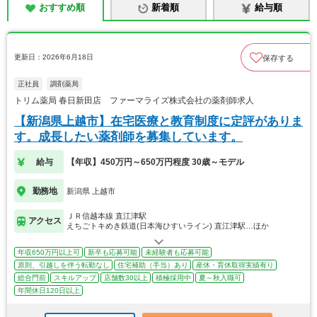
おすすめ順
新着順
給与順
更新日：2026年6月18日
保存する
正社員
調剤薬局
トリム薬局 春日新田店 ファーマライズ株式会社の薬剤師求人
【新潟県上越市】在宅医療と教育制度に定評がありま
す。成長したい薬剤師を募集しています。
給与
【年収】450万円～650万円程度 30歳～モデル
勤務地
新潟県 上越市
ＪＲ信越本線 直江津駅
アクセス
えちごトキめき鉄道(日本海ひすいライン) 直江津駅…ほか
年収650万円以上可
新卒も応募可能
未経験者も応募可能
原則、引越しを伴う転勤なし
住宅補助（手当）あり
産休・育休取得実績有り
総合門前
スキルアップ
店舗数30以上
積極採用中
夏～秋入職可
年間休日120日以上