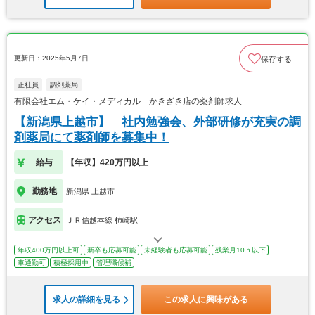
更新日：2025年5月7日
保存する
正社員
調剤薬局
有限会社エム・ケイ・メディカル かきざき店の薬剤師求人
【新潟県上越市】 社内勉強会、外部研修が充実の調
剤薬局にて薬剤師を募集中！
給与
【年収】420万円以上
勤務地
新潟県 上越市
アクセス
ＪＲ信越本線 柿崎駅
年収400万円以上可
新卒も応募可能
未経験者も応募可能
残業月10ｈ以下
車通勤可
積極採用中
管理職候補
求人の詳細を見る
この求人に興味がある