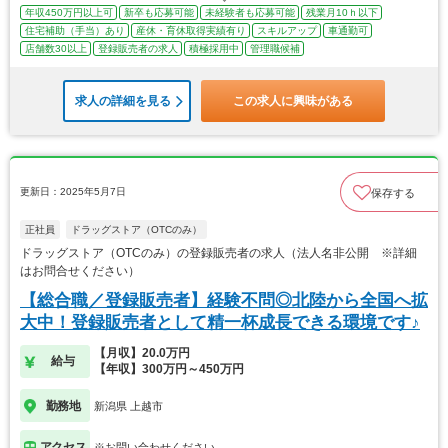
年収450万円以上可
新卒も応募可能
未経験者も応募可能
残業月10ｈ以下
住宅補助（手当）あり
産休・育休取得実績有り
スキルアップ
車通勤可
店舗数30以上
登録販売者の求人
積極採用中
管理職候補
求人の詳細を見る
この求人に興味がある
更新日：2025年5月7日
保存する
正社員
ドラッグストア（OTCのみ）
ドラッグストア（OTCのみ）の登録販売者の求人（法人名非公開 ※詳細
はお問合せください）
【総合職／登録販売者】経験不問◎北陸から全国へ拡
大中！登録販売者として精一杯成長できる環境です♪
【月収】20.0万円
給与
【年収】300万円～450万円
勤務地
新潟県 上越市
アクセス
※お問い合わせください