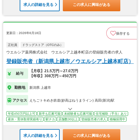
求人の詳細を見る
この求人に興味がある
更新日：2026年6月18日
保存する
正社員
ドラッグストア（OTCのみ）
ウエルシア薬局株式会社 ウエルシア上越本町店の登録販売者の求人
登録販売者（新潟県上越市／ウエルシア上越本町店）
【月収】21.5万円～27.0万円
給与
【年収】308万円～450万円
勤務地
新潟県 上越市
アクセス
えちごトキめき鉄道(妙高はねうまライン) 高田(新潟)駅
年収450万円以上可
新卒も応募可能
未経験者も応募可能
住宅補助（手当）あり
産休・育休取得実績有り
駅チカ
店舗数30以上
登録販売者の求人
積極採用中
求人の詳細を見る
この求人に興味がある