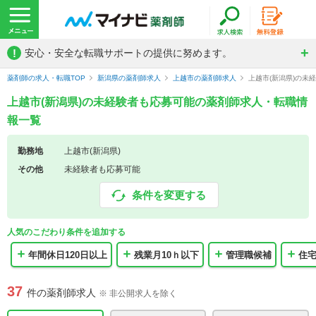
!
安心・安全な転職サポートの提供に努めます。
薬剤師の求人・転職TOP
新潟県の薬剤師求人
上越市の薬剤師求人
上越市(新潟県)の未
上越市(新潟県)の未経験者も応募可能の薬剤師求人・転職情
報一覧
勤務地
上越市(新潟県)
その他
未経験者も応募可能
条件を変更する
人気のこだわり条件を追加する
年間休日120日以上
残業月10ｈ以下
管理職候補
住
37
件の薬剤師求人
※ 非公開求人を除く