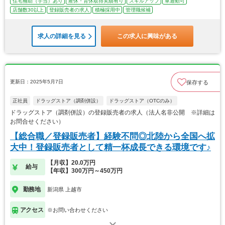
住宅補助（手当）あり
産休・育休取得実績有り
スキルアップ
車通勤可
店舗数30以上
登録販売者の求人
積極採用中
管理職候補
求人の詳細を見る
この求人に興味がある
更新日：2025年5月7日
保存する
正社員
ドラッグストア（調剤併設）
ドラッグストア（OTCのみ）
ドラッグストア（調剤併設）の登録販売者の求人（法人名非公開 ※詳細は
お問合せください）
【総合職／登録販売者】経験不問◎北陸から全国へ拡
大中！登録販売者として精一杯成長できる環境です♪
【月収】20.0万円
給与
【年収】300万円～450万円
勤務地
新潟県 上越市
アクセス
※お問い合わせください