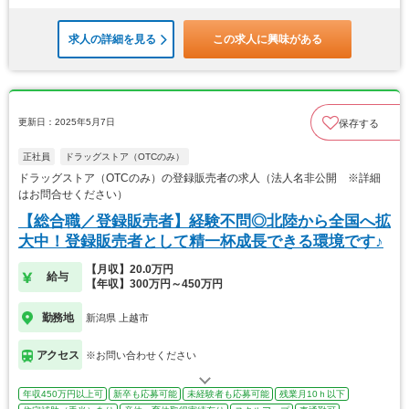
求人の詳細を見る
この求人に興味がある
更新日：2025年5月7日
保存する
正社員
ドラッグストア（OTCのみ）
ドラッグストア（OTCのみ）の登録販売者の求人（法人名非公開 ※詳細
はお問合せください）
【総合職／登録販売者】経験不問◎北陸から全国へ拡
大中！登録販売者として精一杯成長できる環境です♪
【月収】20.0万円
給与
【年収】300万円～450万円
勤務地
新潟県 上越市
アクセス
※お問い合わせください
年収450万円以上可
新卒も応募可能
未経験者も応募可能
残業月10ｈ以下