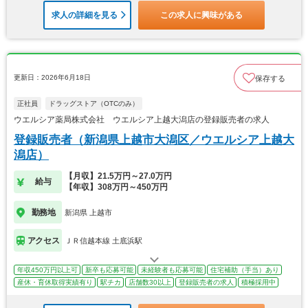
求人の詳細を見る
この求人に興味がある
更新日：2026年6月18日
保存する
正社員
ドラッグストア（OTCのみ）
ウエルシア薬局株式会社 ウエルシア上越大潟店の登録販売者の求人
登録販売者（新潟県上越市大潟区／ウエルシア上越大
潟店）
【月収】21.5万円～27.0万円
給与
【年収】308万円～450万円
勤務地
新潟県 上越市
アクセス
ＪＲ信越本線 土底浜駅
年収450万円以上可
新卒も応募可能
未経験者も応募可能
住宅補助（手当）あり
産休・育休取得実績有り
駅チカ
店舗数30以上
登録販売者の求人
積極採用中