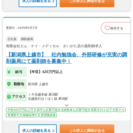
求人の詳細を見る
この求人に興味がある
更新日：2025年5月7日
保存する
正社員
調剤薬局
有限会社エム・ケイ・メディカル さいがた店の薬剤師求人
【新潟県上越市】 社内勉強会、外部研修が充実の調
剤薬局にて薬剤師を募集中！
給与
【年収】420万円以上
勤務地
新潟県 上越市
ＪＲ信越本線 犀潟駅
アクセス
北越急行ほくほく線 犀潟駅
年収400万円以上可
新卒も応募可能
未経験者も応募可能
残業月10ｈ以下
駅チカ
車通勤可
積極採用中
管理職候補
求人の詳細を見る
この求人に興味がある