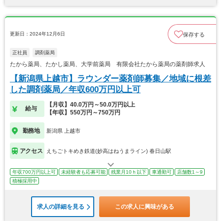
更新日：2024年12月6日
保存する
正社員
調剤薬局
たから薬局、たかし薬局、大学前薬局 有限会社たから薬局の薬剤師求人
【新潟県上越市】ラウンダー薬剤師募集／地域に根差
した調剤薬局／年収600万円以上可
【月収】40.0万円～50.0万円以上
給与
【年収】550万円～750万円
勤務地
新潟県 上越市
アクセス
えちごトキめき鉄道(妙高はねうまライン) 春日山駅
年収700万円以上可
未経験者も応募可能
残業月10ｈ以下
車通勤可
店舗数1～9
積極採用中
求人の詳細を見る
この求人に興味がある