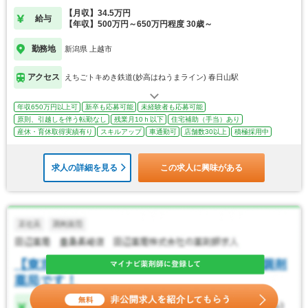
【月収】34.5万円
給与
【年収】500万円～650万円程度 30歳～
勤務地
新潟県 上越市
アクセス
えちごトキめき鉄道(妙高はねうまライン) 春日山駅
年収650万円以上可
新卒も応募可能
未経験者も応募可能
原則、引越しを伴う転勤なし
残業月10ｈ以下
住宅補助（手当）あり
産休・育休取得実績有り
スキルアップ
車通勤可
店舗数30以上
積極採用中
求人の詳細を見る
この求人に興味がある