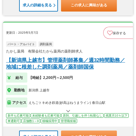
求人の詳細を見る
この求人に興味がある
更新日：2025年5月7日
保存する
パート・アルバイト
調剤薬局
たかし薬局 有限会社たから薬局の薬剤師求人
【新潟県上越市】管理薬剤師募集／週32時間勤務／
地域に根差した調剤薬局／薬剤師国保
給与
【時給】2,200円～2,500円
勤務地
新潟県 上越市
アクセス
えちごトキめき鉄道(妙高はねうまライン) 春日山駅
新卒も応募可能
未経験者も応募可能
原則、引越しを伴う転勤なし
残業月10ｈ以下
車通勤可
店舗数1～9
積極採用中
管理職候補