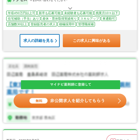
年収450万円以上可
新卒も応募可能
未経験者も応募可能
残業月10ｈ以下
住宅補助（手当）あり
産休・育休取得実績有り
スキルアップ
車通勤可
店舗数30以上
登録販売者の求人
積極採用中
管理職候補
求人の詳細を見る
この求人に興味がある