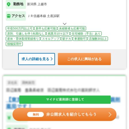
勤務地
新潟県 上越市
アクセス
ＪＲ信越本線 土底浜駅
年収500万円以上可
新卒も応募可能
未経験者も応募可能
原則、引越しを伴う転勤なし
残業月10ｈ以下
住宅補助（手当）あり
産休・育休取得実績有り
スキルアップ
駅チカ
車通勤可
店舗数30以上
積極採用中
求人の詳細を見る
この求人に興味がある