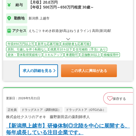
【月収】20.0万円
給与
【年収】500万円～650万円程度 30歳～
勤務地
新潟県 上越市
アクセス
えちごトキめき鉄道(妙高はねうまライン) 高田(新潟)駅
年収650万円以上可
新卒も応募可能
未経験者も応募可能
原則、引越しを伴う転勤なし
残業月10ｈ以下
住宅補助（手当）あり
産休・育休取得実績有り
スキルアップ
車通勤可
店舗数30以上
積極採用中
求人の詳細を見る
この求人に興味がある
更新日：2026年5月21日
保存する
正社員
ドラッグストア（調剤併設）
ドラッグストア（OTCのみ）
株式会社クスリのアオキ 藤野新田店の薬剤師求人
【新潟県上越市】研修体制◎北陸を中心に展開する、
毎年成長している注目企業です。