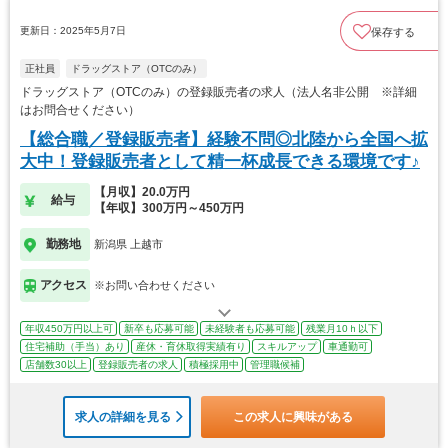
更新日：2025年5月7日
保存する
正社員
ドラッグストア（OTCのみ）
ドラッグストア（OTCのみ）の登録販売者の求人（法人名非公開 ※詳細
はお問合せください）
【総合職／登録販売者】経験不問◎北陸から全国へ拡
大中！登録販売者として精一杯成長できる環境です♪
【月収】20.0万円
給与
【年収】300万円～450万円
勤務地
新潟県 上越市
アクセス
※お問い合わせください
年収450万円以上可
新卒も応募可能
未経験者も応募可能
残業月10ｈ以下
住宅補助（手当）あり
産休・育休取得実績有り
スキルアップ
車通勤可
店舗数30以上
登録販売者の求人
積極採用中
管理職候補
求人の詳細を見る
この求人に興味がある