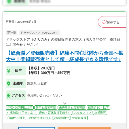
更新日：2025年5月7日
保存する
正社員
ドラッグストア（OTCのみ）
ドラッグストア（OTCのみ）の登録販売者の求人（法人名非公開 ※詳細
はお問合せください）
【総合職／登録販売者】経験不問◎北陸から全国へ拡
大中！登録販売者として精一杯成長できる環境です♪
【月収】20.0万円
給与
【年収】300万円～450万円
勤務地
新潟県 上越市
アクセス
※お問い合わせください
年収450万円以上可
新卒も応募可能
未経験者も応募可能
残業月10ｈ以下
住宅補助（手当）あり
産休・育休取得実績有り
スキルアップ
車通勤可
店舗数30以上
登録販売者の求人
積極採用中
管理職候補